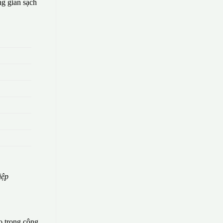
g gian sạch
iệp
o trong công