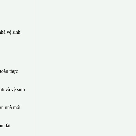
hà vệ sinh,
toàn thực
nh và vệ sinh
căn nhà mới
n dài.