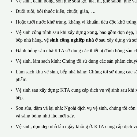
Vệ sinh, đánh bóng, sơn ghế sofa gỗ, lụa, nỉ, ghế salon, ghế vă
Đuổi ruồi, bôi thuốc kiến, chuột, gián, . ..
Hoặc tưới nước khử trùng, kháng vi khuẩn, tiêu độc khử trùng v
Vệ sinh công trình sau khi xây dựng xong, bao gồm dọn dẹp, là
bếp nhà hàng,
vệ sinh công nghiệp nhà ở
sau xây dựng và sơn
Đánh bóng sàn nhà:KTA sử dụng các thiết bị đánh bóng sàn c
Vệ sinh, làm sạch kính: Chúng tôi sử dụng các sản phẩm chuyê
Làm sạch khu vệ sinh, bếp nhà hàng: Chúng tôi sử dụng các 
phẩm.
Vệ sinh sau xây dựng: KTA cung cấp dịch vụ vệ sinh sau khi x
bếp.
Sơn sửa, dặm vá lại nhà: Ngoài dịch vụ vệ sinh, chúng tôi cò
và sáng bóng như lúc mới xây.
Vệ sinh, dọn dẹp nhà lâu ngày không ở: KTA cung cấp dịch vụ 