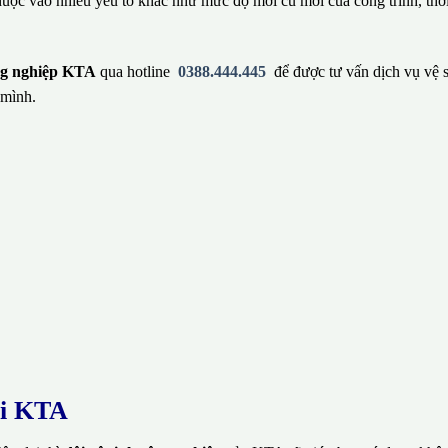
huộc vào nhiều yếu tố khác như mức độ mới cũ mới của công trình, thờ
ông nghiệp KTA
qua hotline
0388.444.445
để được tư vấn dịch vụ vệ 
 mình.
ại KTA