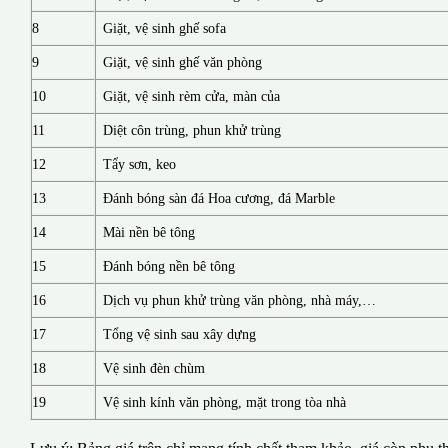
8
Giặt, vệ sinh ghế sofa
9
Giặt, vệ sinh ghế văn phòng
10
Giặt, vệ sinh rèm cửa, màn của
11
Diệt côn trùng, phun khử trùng
12
Tẩy sơn, keo
13
Đánh bóng sàn đá Hoa cương, đá Marble
14
Mài nền bê tông
15
Đánh bóng nền bê tông
16
Dịch vụ phun khử trùng văn phòng, nhà máy,…
17
Tổng vệ sinh sau xây dựng
18
Vệ sinh đèn chùm
19
Vệ sinh kính văn phòng, mặt trong tòa nhà