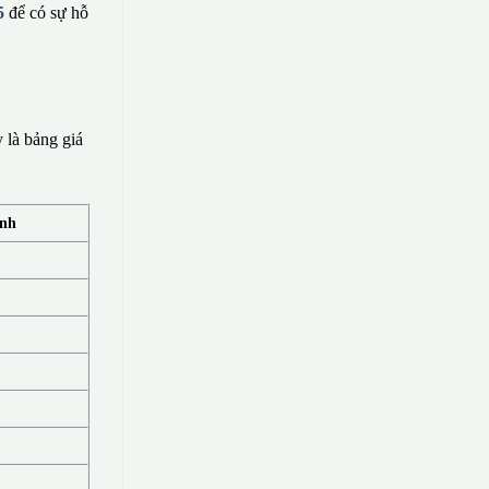
5
để có sự hỗ
 là bảng giá
ính