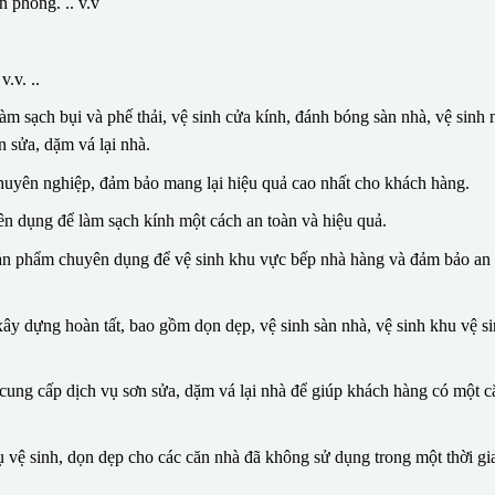
n phòng. .. v.v
.v. ..
m sạch bụi và phế thải, vệ sinh cửa kính, đánh bóng sàn nhà, vệ sinh n
 sửa, dặm vá lại nhà.
huyên nghiệp, đảm bảo mang lại hiệu quả cao nhất cho khách hàng.
n dụng để làm sạch kính một cách an toàn và hiệu quả.
sản phẩm chuyên dụng để vệ sinh khu vực bếp nhà hàng và đảm bảo an 
ây dựng hoàn tất, bao gồm dọn dẹp, vệ sinh sàn nhà, vệ sinh khu vệ si
n cung cấp dịch vụ sơn sửa, dặm vá lại nhà để giúp khách hàng có một 
vệ sinh, dọn dẹp cho các căn nhà đã không sử dụng trong một thời gia