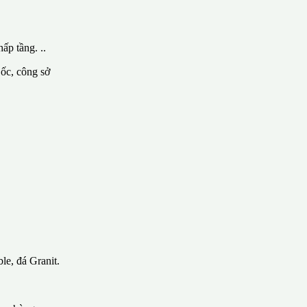
ấp tầng. ..
 ốc, công sở
le, đá Granit.