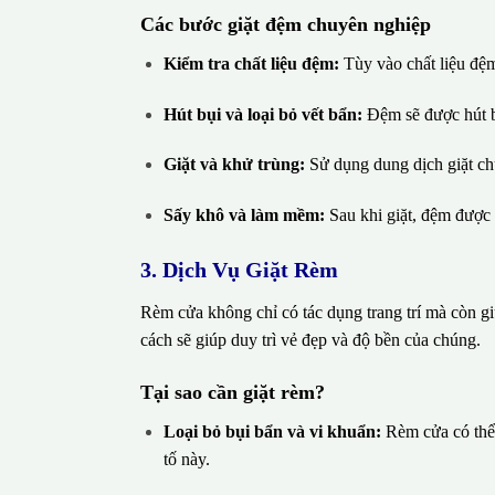
Các bước giặt đệm chuyên nghiệp
Kiểm tra chất liệu đệm:
Tùy vào chất liệu đệm
Hút bụi và loại bỏ vết bẩn:
Đệm sẽ được hút bụ
Giặt và khử trùng:
Sử dụng dung dịch giặt ch
Sấy khô và làm mềm:
Sau khi giặt, đệm được
3. Dịch Vụ Giặt Rèm
Rèm cửa không chỉ có tác dụng trang trí mà còn gi
cách sẽ giúp duy trì vẻ đẹp và độ bền của chúng.
Tại sao cần giặt rèm?
Loại bỏ bụi bẩn và vi khuẩn:
Rèm cửa có thể 
tố này.