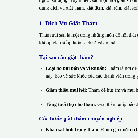
người sử dụng. Tuy nhiên, sau một thời gian sử dụ
dụng dịch vụ giặt thảm, giặt đệm, giặt rèm, giặt so
1. Dịch Vụ Giặt Thảm
Thảm trải sàn là một trong những món đồ nội thất t
không gian sống luôn sạch sẽ và an toàn.
Tại sao cần giặt thảm?
Loại bỏ bụi bẩn và vi khuẩn:
Thảm là nơi dễ t
này, bảo vệ sức khỏe của các thành viên trong g
Giảm thiểu mùi hôi:
Thảm dễ hút ẩm và mùi hôi
Tăng tuổi thọ cho thảm:
Giặt thảm giúp bảo d
Các bước giặt thảm chuyên nghiệp
Khảo sát tình trạng thảm:
Đánh giá mức độ bẩ