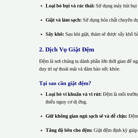
Loại bỏ bụi và rác thải:
Sử dụng máy hút bụi c
Giặt và làm sạch:
Sử dụng hóa chất chuyên dụng
Sấy khô:
Sau khi giặt, thảm sẽ được sấy khô 
2. Dịch Vụ Giặt Đệm
Đệm là nơi chúng ta dành phần lớn thời gian để nghỉ
duy trì sự thoải mái và đảm bảo sức khỏe.
Tại sao cần giặt đệm?
Loại bỏ vi khuẩn và vi rút:
Đệm là môi trường 
thiểu nguy cơ dị ứng.
Giữ không gian ngủ sạch sẽ và dễ chịu:
Đệm s
Tăng độ bền cho đệm:
Giặt đệm định kỳ giúp 