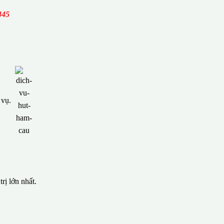
445
h vụ.
rị lớn nhất.