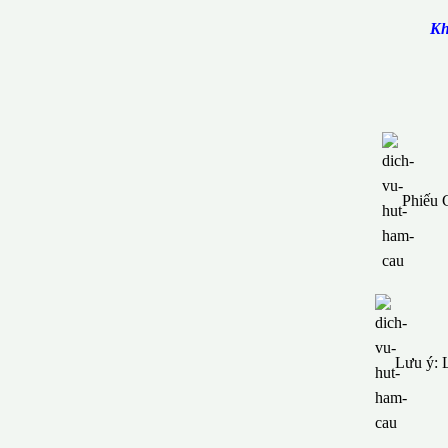
Kh
Phiếu 
Lưu ý: L