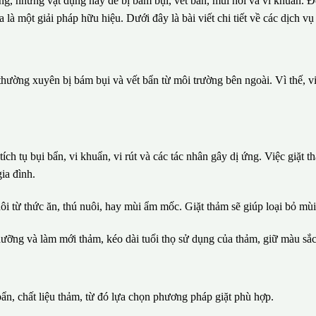
ng, những vật dụng này dễ bị bám bụi, vết bẩn, mùi hôi và vi khuẩn. Đ
fa là một giải pháp hữu hiệu. Dưới đây là bài viết chi tiết về các dịch 
hường xuyên bị bám bụi và vết bẩn từ môi trường bên ngoài. Vì thế, vi
ích tụ bụi bẩn, vi khuẩn, vi rút và các tác nhân gây dị ứng. Việc giặt 
ia đình.
 từ thức ăn, thú nuôi, hay mùi ẩm mốc. Giặt thảm sẽ giúp loại bỏ mùi 
ưỡng và làm mới thảm, kéo dài tuổi thọ sử dụng của thảm, giữ màu sắc 
n, chất liệu thảm, từ đó lựa chọn phương pháp giặt phù hợp.