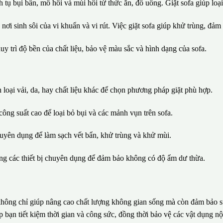
h tụ bụi bẩn, mồ hôi và mùi hôi từ thức ăn, đồ uống. Giặt sofa giúp loại
 nơi sinh sôi của vi khuẩn và vi rút. Việc giặt sofa giúp khử trùng, đả
uy trì độ bền của chất liệu, bảo vệ màu sắc và hình dạng của sofa.
 loại vải, da, hay chất liệu khác để chọn phương pháp giặt phù hợp.
ông suất cao để loại bỏ bụi và các mảnh vụn trên sofa.
uyên dụng để làm sạch vết bẩn, khử trùng và khử mùi.
ằng các thiết bị chuyên dụng để đảm bảo không có độ ẩm dư thừa.
a không chỉ giúp nâng cao chất lượng không gian sống mà còn đảm bảo s
 bạn tiết kiệm thời gian và công sức, đồng thời bảo vệ các vật dụng nội