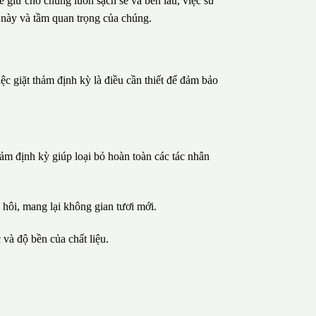
ể giữ cho chúng luôn sạch sẽ và bền lâu, việc sử
vụ này và tầm quan trọng của chúng.
ệc giặt thảm định kỳ là điều cần thiết để đảm bảo
thảm định kỳ giúp loại bỏ hoàn toàn các tác nhân
hôi, mang lại không gian tươi mới.
và độ bền của chất liệu.