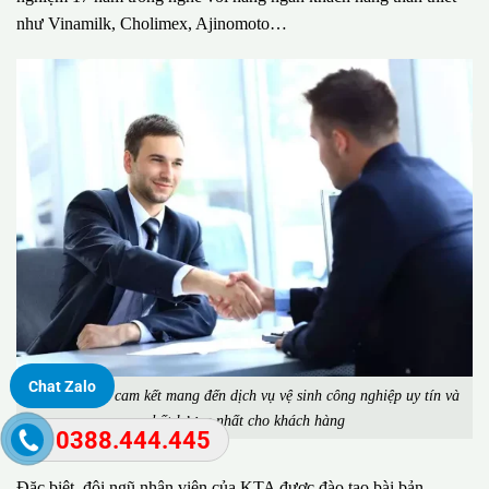
như Vinamilk, Cholimex, Ajinomoto…
Chat Zalo
Công ty KTA cam kết mang đến dịch vụ vệ sinh công nghiệp uy tín và
chất lượng nhất cho khách hàng
0388.444.445
Đặc biệt, đội ngũ nhân viên của KTA được đào tạo bài bản,