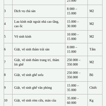
25.000
8.000 –
3
Dịch vụ chà sàn
M2
15.000
Lau kính mặt ngoài nhà cao tầng,
15.000 –
4
M2
cao ốc
30.000
10.000 –
5
Vệ sinh kính
M2
15.000
8.000 –
6
Giặt, vệ sinh thảm trải sàn
Tấm
15.000
Giặt, vệ sinh thảm trang trí, thảm
250.000 –
7
M2
lót ghế
350.000
250.000 –
8
Giặt, vệ sinh ghế sofa
Bộ
350.000
15.000 –
9
Giặt, vệ sinh ghế văn phòng
Chiếc
35.000
35.000 –
10
Giặt, vệ sinh rèm cửa, màn của
Kg
60.000