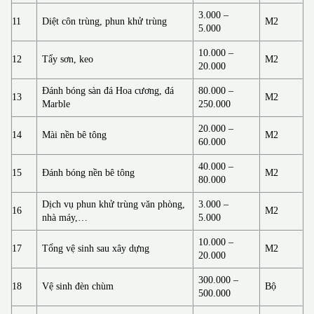
3.000 –
11
Diệt côn trùng, phun khử trùng
M2
5.000
10.000 –
12
Tẩy sơn, keo
M2
20.000
Đánh bóng sàn đá Hoa cương, đá
80.000 –
13
M2
Marble
250.000
20.000 –
14
Mài nền bê tông
M2
60.000
40.000 –
15
Đánh bóng nền bê tông
M2
80.000
Dịch vụ phun khử trùng văn phòng,
3.000 –
16
M2
nhà máy,…
5.000
10.000 –
17
Tổng vệ sinh sau xây dựng
M2
20.000
300.000 –
18
Vệ sinh đèn chùm
Bộ
500.000