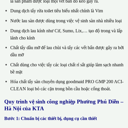
là sản phẩm được loại mọi vết bẩn do keo gây ra.
Dung dịch tẩy rửa toilet tiêu biểu nhất chính là Vim
Nước lau sàn được dùng trong việc vệ sinh sàn nhà nhiều loại
Dung dịch lau kính như Cif, Sumo, Lix,… tạo độ trong và lấp
lánh cho kính
Chất tẩy dầu mỡ để lau chùi và tẩy các vết bẩn được gây ra bởi
dầu mỡ
Chất dùng cho việc tẩy các loại chất rỉ sắt giúp làm sạch nhanh
bề mặt
Hóa chất tẩy sàn chuyên dụng goodmaid PRO GMP 200 ACI-
CLEAN loại bỏ các cặn trong bồn cầu hoặc cống thoát.
Quy trình vệ sinh công nghiệp Phường Phú Diễn –
Hà Nội của KTA
Bước 1: Chuẩn bị các thiết bị, dụng cụ cần thiết