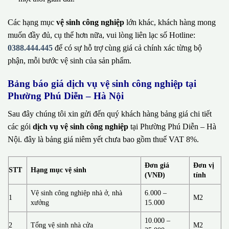
Các hạng mục
vệ sinh công nghiệp
lớn khác, khách hàng mong
muốn đầy đủ, cụ thể hơn nữa, vui lòng liên lạc số Hotline:
0388.444.445
để có sự hỗ trợ cùng giá cả chính xác từng bộ
phận, mỗi bước vệ sinh của sản phẩm.
Bảng báo giá dịch vụ vệ sinh công nghiệp tại
Phường Phú Diễn – Hà Nội
Sau đây chúng tôi xin gửi đến quý khách hàng bảng giá chi tiết
các gói
dịch vụ vệ sinh công nghiệp
tại Phường Phú Diễn – Hà
Nội. đây là bảng giá niêm yết chưa bao gồm thuế VAT 8%.
Đơn giá
Đơn vị
STT
Hạng mục vệ sinh
(VNĐ)
tính
Vệ sinh công nghiệp nhà ở, nhà
6.000 –
1
M2
xưởng
15.000
10.000 –
2
Tổng vệ sinh nhà cửa
M2