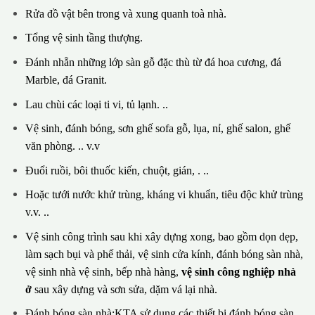
Rửa đồ vật bên trong và xung quanh toà nhà.
Tổng vệ sinh tầng thượng.
Đánh nhẵn những lớp sàn gỗ đặc thù từ đá hoa cương, đá
Marble, đá Granit.
Lau chùi các loại ti vi, tủ lạnh. ..
Vệ sinh, đánh bóng, sơn ghế sofa gỗ, lụa, nỉ, ghế salon, ghế
văn phòng. .. v.v
Đuổi ruồi, bôi thuốc kiến, chuột, gián, . ..
Hoặc tưới nước khử trùng, kháng vi khuẩn, tiêu độc khử trùng
v.v. ..
Vệ sinh công trình sau khi xây dựng xong, bao gồm dọn dẹp,
làm sạch bụi và phế thải, vệ sinh cửa kính, đánh bóng sàn nhà,
vệ sinh nhà vệ sinh, bếp nhà hàng,
vệ sinh công nghiệp nhà
ở
sau xây dựng và sơn sửa, dặm vá lại nhà.
Đánh bóng sàn nhà:KTA sử dụng các thiết bị đánh bóng sàn