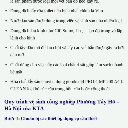
là sản phẩm được loại mọi vết bẩn do keo gây ra.
Dung dịch tẩy rửa toilet tiêu biểu nhất chính là Vim
Nước lau sàn được dùng trong việc vệ sinh sàn nhà nhiều loại
Dung dịch lau kính như Cif, Sumo, Lix,… tạo độ trong và lấp
lánh cho kính
Chất tẩy dầu mỡ để lau chùi và tẩy các vết bẩn được gây ra bởi
dầu mỡ
Chất dùng cho việc tẩy các loại chất rỉ sắt giúp làm sạch nhanh
bề mặt
Hóa chất tẩy sàn chuyên dụng goodmaid PRO GMP 200 ACI-
CLEAN loại bỏ các cặn trong bồn cầu hoặc cống thoát.
Quy trình vệ sinh công nghiệp Phường Tây Hồ –
Hà Nội của KTA
Bước 1: Chuẩn bị các thiết bị, dụng cụ cần thiết