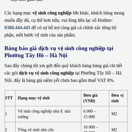
Các hạng mục
vệ sinh công nghiệp
lớn khác, khách hàng mong
muốn đầy đủ, cụ thể hơn nữa, vui lòng liên lạc số Hotline:
0388.444.445
để có sự hỗ trợ cùng giá cả chính xác từng bộ
phận, mỗi bước vệ sinh của sản phẩm.
Bảng báo giá dịch vụ vệ sinh công nghiệp tại
Phường Tây Hồ – Hà Nội
Sau đây chúng tôi xin gửi đến quý khách hàng bảng giá chi tiết
các gói
dịch vụ vệ sinh công nghiệp
tại Phường Tây Hồ – Hà
Nội. đây là bảng giá niêm yết chưa bao gồm thuế VAT 8%.
Đơn giá
Đơn vị
STT
Hạng mục vệ sinh
(VNĐ)
tính
Vệ sinh công nghiệp nhà ở, nhà
6.000 –
1
M2
xưởng
15.000
10.000 –
2
Tổng vệ sinh nhà cửa
M2