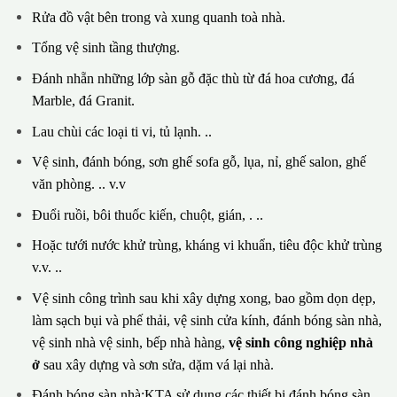
Rửa đồ vật bên trong và xung quanh toà nhà.
Tổng vệ sinh tầng thượng.
Đánh nhẵn những lớp sàn gỗ đặc thù từ đá hoa cương, đá
Marble, đá Granit.
Lau chùi các loại ti vi, tủ lạnh. ..
Vệ sinh, đánh bóng, sơn ghế sofa gỗ, lụa, nỉ, ghế salon, ghế
văn phòng. .. v.v
Đuổi ruồi, bôi thuốc kiến, chuột, gián, . ..
Hoặc tưới nước khử trùng, kháng vi khuẩn, tiêu độc khử trùng
v.v. ..
Vệ sinh công trình sau khi xây dựng xong, bao gồm dọn dẹp,
làm sạch bụi và phế thải, vệ sinh cửa kính, đánh bóng sàn nhà,
vệ sinh nhà vệ sinh, bếp nhà hàng,
vệ sinh công nghiệp nhà
ở
sau xây dựng và sơn sửa, dặm vá lại nhà.
Đánh bóng sàn nhà:KTA sử dụng các thiết bị đánh bóng sàn