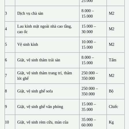
25.000
8.000 –
3
Dịch vụ chà sàn
M2
15.000
Lau kính mặt ngoài nhà cao tầng,
15.000 –
4
M2
cao ốc
30.000
10.000 –
5
Vệ sinh kính
M2
15.000
8.000 –
6
Giặt, vệ sinh thảm trải sàn
Tấm
15.000
Giặt, vệ sinh thảm trang trí, thảm
250.000 –
7
M2
lót ghế
350.000
250.000 –
8
Giặt, vệ sinh ghế sofa
Bộ
350.000
15.000 –
9
Giặt, vệ sinh ghế văn phòng
Chiếc
35.000
35.000 –
10
Giặt, vệ sinh rèm cửa, màn của
Kg
60.000