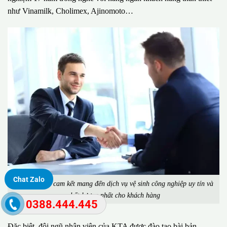
như Vinamilk, Cholimex, Ajinomoto…
Chat Zalo
Công ty KTA cam kết mang đến dịch vụ vệ sinh công nghiệp uy tín và
chất lượng nhất cho khách hàng
0388.444.445
Đặc biệt, đội ngũ nhân viên của KTA được đào tạo bài bản,