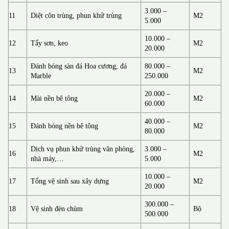
3.000 –
11
Diệt côn trùng, phun khử trùng
M2
5.000
10.000 –
12
Tẩy sơn, keo
M2
20.000
Đánh bóng sàn đá Hoa cương, đá
80.000 –
13
M2
Marble
250.000
20.000 –
14
Mài nền bê tông
M2
60.000
40.000 –
15
Đánh bóng nền bê tông
M2
80.000
Dịch vụ phun khử trùng văn phòng,
3.000 –
16
M2
nhà máy,…
5.000
10.000 –
17
Tổng vệ sinh sau xây dựng
M2
20.000
300.000 –
18
Vệ sinh đèn chùm
Bộ
500.000