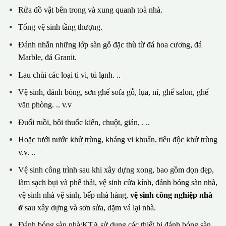
Rửa đồ vật bên trong và xung quanh toà nhà.
Tổng vệ sinh tầng thượng.
Đánh nhẵn những lớp sàn gỗ đặc thù từ đá hoa cương, đá
Marble, đá Granit.
Lau chùi các loại ti vi, tủ lạnh. ..
Vệ sinh, đánh bóng, sơn ghế sofa gỗ, lụa, nỉ, ghế salon, ghế
văn phòng. .. v.v
Đuổi ruồi, bôi thuốc kiến, chuột, gián, . ..
Hoặc tưới nước khử trùng, kháng vi khuẩn, tiêu độc khử trùng
v.v. ..
Vệ sinh công trình sau khi xây dựng xong, bao gồm dọn dẹp,
làm sạch bụi và phế thải, vệ sinh cửa kính, đánh bóng sàn nhà,
vệ sinh nhà vệ sinh, bếp nhà hàng,
vệ sinh công nghiệp nhà
ở
sau xây dựng và sơn sửa, dặm vá lại nhà.
Đánh bóng sàn nhà:KTA sử dụng các thiết bị đánh bóng sàn