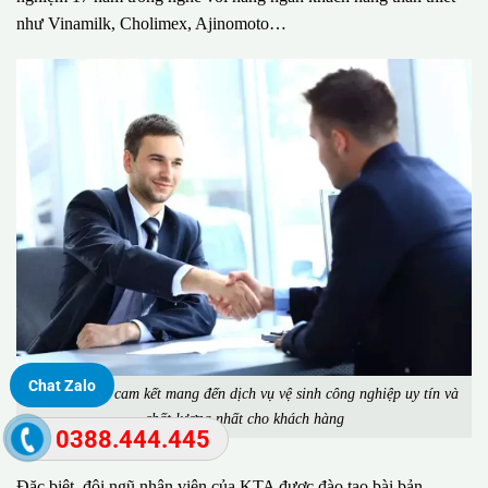
như Vinamilk, Cholimex, Ajinomoto…
Chat Zalo
Công ty KTA cam kết mang đến dịch vụ vệ sinh công nghiệp uy tín và
chất lượng nhất cho khách hàng
0388.444.445
Đặc biệt, đội ngũ nhân viên của KTA được đào tạo bài bản,