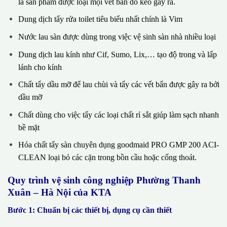
là sản phẩm được loại mọi vết bẩn do keo gây ra.
Dung dịch tẩy rửa toilet tiêu biểu nhất chính là Vim
Nước lau sàn được dùng trong việc vệ sinh sàn nhà nhiều loại
Dung dịch lau kính như Cif, Sumo, Lix,… tạo độ trong và lấp
lánh cho kính
Chất tẩy dầu mỡ để lau chùi và tẩy các vết bẩn được gây ra bởi
dầu mỡ
Chất dùng cho việc tẩy các loại chất rỉ sắt giúp làm sạch nhanh
bề mặt
Hóa chất tẩy sàn chuyên dụng goodmaid PRO GMP 200 ACI-
CLEAN loại bỏ các cặn trong bồn cầu hoặc cống thoát.
Quy trình vệ sinh công nghiệp Phường Thanh
Xuân – Hà Nội của KTA
Bước 1: Chuẩn bị các thiết bị, dụng cụ cần thiết