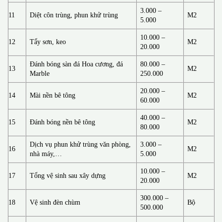
3.000 –
11
Diệt côn trùng, phun khử trùng
M2
5.000
10.000 –
12
Tẩy sơn, keo
M2
20.000
Đánh bóng sàn đá Hoa cương, đá
80.000 –
13
M2
Marble
250.000
20.000 –
14
Mài nền bê tông
M2
60.000
40.000 –
15
Đánh bóng nền bê tông
M2
80.000
Dịch vụ phun khử trùng văn phòng,
3.000 –
16
M2
nhà máy,…
5.000
10.000 –
17
Tổng vệ sinh sau xây dựng
M2
20.000
300.000 –
18
Vệ sinh đèn chùm
Bộ
500.000