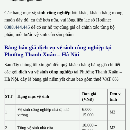
Các hạng mục
vệ sinh công nghiệp
lớn khác, khách hàng mong
muốn đầy đủ, cụ thể hơn nữa, vui lòng liên lạc số Hotline:
0388.444.445
để có sự hỗ trợ cùng giá cả chính xác từng bộ
phận, mỗi bước vệ sinh của sản phẩm.
Bảng báo giá dịch vụ vệ sinh công nghiệp tại
Phường Thanh Xuân – Hà Nội
Sau đây chúng tôi xin gửi đến quý khách hàng bảng giá chi tiết
các gói
dịch vụ vệ sinh công nghiệp
tại Phường Thanh Xuân –
Hà Nội. đây là bảng giá niêm yết chưa bao gồm thuế VAT 8%.
Đơn giá
Đơn vị
STT
Hạng mục vệ sinh
(VNĐ)
tính
Vệ sinh công nghiệp nhà ở, nhà
6.000 –
1
M2
xưởng
15.000
10.000 –
2
Tổng vệ sinh nhà cửa
M2