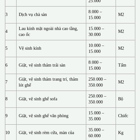
25.000
8.000 –
3
Dịch vụ chà sàn
M2
15.000
Lau kính mặt ngoài nhà cao tầng,
15.000 –
4
M2
cao ốc
30.000
10.000 –
5
Vệ sinh kính
M2
15.000
8.000 –
6
Giặt, vệ sinh thảm trải sàn
Tấm
15.000
Giặt, vệ sinh thảm trang trí, thảm
250.000 –
7
M2
lót ghế
350.000
250.000 –
8
Giặt, vệ sinh ghế sofa
Bộ
350.000
15.000 –
9
Giặt, vệ sinh ghế văn phòng
Chiếc
35.000
35.000 –
10
Giặt, vệ sinh rèm cửa, màn của
Kg
60.000