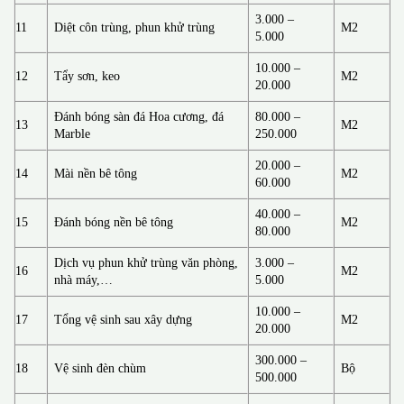
3.000 –
11
Diệt côn trùng, phun khử trùng
M2
5.000
10.000 –
12
Tẩy sơn, keo
M2
20.000
Đánh bóng sàn đá Hoa cương, đá
80.000 –
13
M2
Marble
250.000
20.000 –
14
Mài nền bê tông
M2
60.000
40.000 –
15
Đánh bóng nền bê tông
M2
80.000
Dịch vụ phun khử trùng văn phòng,
3.000 –
16
M2
nhà máy,…
5.000
10.000 –
17
Tổng vệ sinh sau xây dựng
M2
20.000
300.000 –
18
Vệ sinh đèn chùm
Bộ
500.000