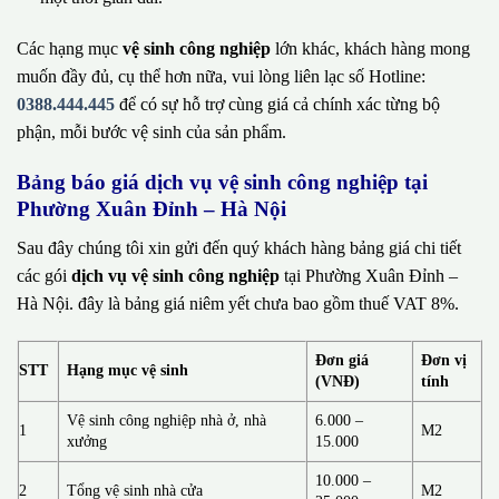
Các hạng mục
vệ sinh công nghiệp
lớn khác, khách hàng mong
muốn đầy đủ, cụ thể hơn nữa, vui lòng liên lạc số Hotline:
0388.444.445
để có sự hỗ trợ cùng giá cả chính xác từng bộ
phận, mỗi bước vệ sinh của sản phẩm.
Bảng báo giá dịch vụ vệ sinh công nghiệp tại
Phường Xuân Đỉnh – Hà Nội
Sau đây chúng tôi xin gửi đến quý khách hàng bảng giá chi tiết
các gói
dịch vụ vệ sinh công nghiệp
tại Phường Xuân Đỉnh –
Hà Nội. đây là bảng giá niêm yết chưa bao gồm thuế VAT 8%.
Đơn giá
Đơn vị
STT
Hạng mục vệ sinh
(VNĐ)
tính
Vệ sinh công nghiệp nhà ở, nhà
6.000 –
1
M2
xưởng
15.000
10.000 –
2
Tổng vệ sinh nhà cửa
M2