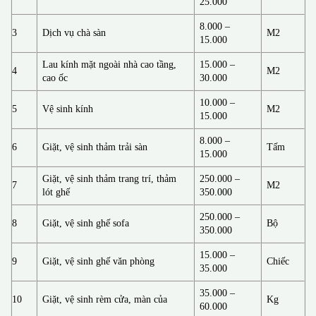
25.000
8.000 –
3
Dịch vụ chà sàn
M2
15.000
Lau kính mặt ngoài nhà cao tầng,
15.000 –
4
M2
cao ốc
30.000
10.000 –
5
Vệ sinh kính
M2
15.000
8.000 –
6
Giặt, vệ sinh thảm trải sàn
Tấm
15.000
Giặt, vệ sinh thảm trang trí, thảm
250.000 –
7
M2
lót ghế
350.000
250.000 –
8
Giặt, vệ sinh ghế sofa
Bộ
350.000
15.000 –
9
Giặt, vệ sinh ghế văn phòng
Chiếc
35.000
35.000 –
10
Giặt, vệ sinh rèm cửa, màn của
Kg
60.000