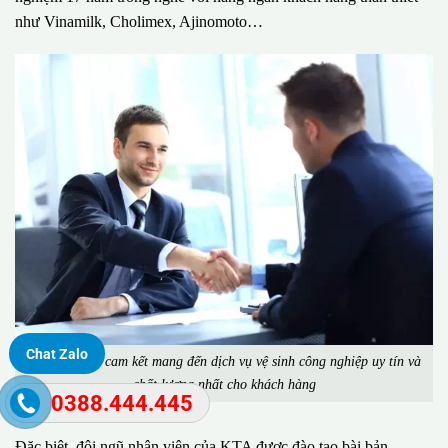
như Vinamilk, Cholimex, Ajinomoto…
Chat Zalo
Công ty KTA cam kết mang đến dịch vụ vệ sinh công nghiệp uy tín và
chất lượng nhất cho khách hàng
0388.444.445
Đặc biệt, đội ngũ nhân viên của KTA được đào tạo bài bản,