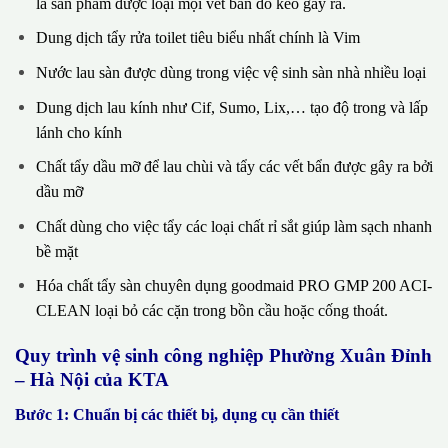
là sản phẩm được loại mọi vết bẩn do keo gây ra.
Dung dịch tẩy rửa toilet tiêu biểu nhất chính là Vim
Nước lau sàn được dùng trong việc vệ sinh sàn nhà nhiều loại
Dung dịch lau kính như Cif, Sumo, Lix,… tạo độ trong và lấp
lánh cho kính
Chất tẩy dầu mỡ để lau chùi và tẩy các vết bẩn được gây ra bởi
dầu mỡ
Chất dùng cho việc tẩy các loại chất rỉ sắt giúp làm sạch nhanh
bề mặt
Hóa chất tẩy sàn chuyên dụng goodmaid PRO GMP 200 ACI-
CLEAN loại bỏ các cặn trong bồn cầu hoặc cống thoát.
Quy trình vệ sinh công nghiệp Phường Xuân Đỉnh
– Hà Nội của KTA
Bước 1: Chuẩn bị các thiết bị, dụng cụ cần thiết