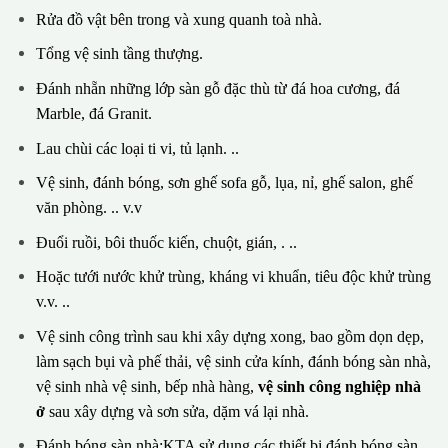
Rửa đồ vật bên trong và xung quanh toà nhà.
Tổng vệ sinh tầng thượng.
Đánh nhẵn những lớp sàn gỗ đặc thù từ đá hoa cương, đá
Marble, đá Granit.
Lau chùi các loại ti vi, tủ lạnh. ..
Vệ sinh, đánh bóng, sơn ghế sofa gỗ, lụa, nỉ, ghế salon, ghế
văn phòng. .. v.v
Đuổi ruồi, bôi thuốc kiến, chuột, gián, . ..
Hoặc tưới nước khử trùng, kháng vi khuẩn, tiêu độc khử trùng
v.v. ..
Vệ sinh công trình sau khi xây dựng xong, bao gồm dọn dẹp,
làm sạch bụi và phế thải, vệ sinh cửa kính, đánh bóng sàn nhà,
vệ sinh nhà vệ sinh, bếp nhà hàng,
vệ sinh công nghiệp nhà
ở
sau xây dựng và sơn sửa, dặm vá lại nhà.
Đánh bóng sàn nhà:KTA sử dụng các thiết bị đánh bóng sàn