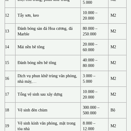
5.000
10.000 –
12
Tẩy sơn, keo
M2
20.000
Đánh bóng sàn đá Hoa cương, đá
80.000 –
13
M2
Marble
250.000
20.000 –
14
Mài nền bê tông
M2
60.000
40.000 –
15
Đánh bóng nền bê tông
M2
80.000
Dịch vụ phun khử trùng văn phòng,
3.000 –
16
M2
nhà máy,…
5.000
10.000 –
17
Tổng vệ sinh sau xây dựng
M2
20.000
300.000 –
18
Vệ sinh đèn chùm
Bộ
500.000
Vệ sinh kính văn phòng, mặt trong
8.000 –
19
M2
tòa nhà
12.000