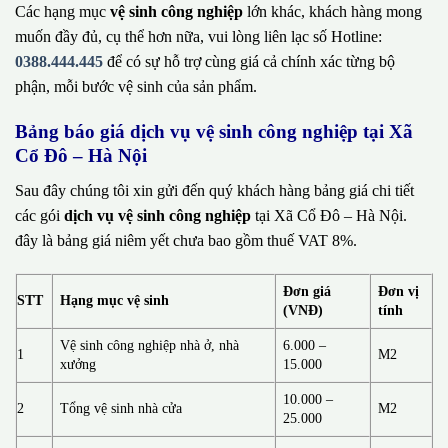
Các hạng mục
vệ sinh công nghiệp
lớn khác, khách hàng mong
muốn đầy đủ, cụ thể hơn nữa, vui lòng liên lạc số Hotline:
0388.444.445
để có sự hỗ trợ cùng giá cả chính xác từng bộ
phận, mỗi bước vệ sinh của sản phẩm.
Bảng báo giá dịch vụ vệ sinh công nghiệp tại Xã
Cổ Đô – Hà Nội
Sau đây chúng tôi xin gửi đến quý khách hàng bảng giá chi tiết
các gói
dịch vụ vệ sinh công nghiệp
tại Xã Cổ Đô – Hà Nội.
đây là bảng giá niêm yết chưa bao gồm thuế VAT 8%.
Đơn giá
Đơn vị
STT
Hạng mục vệ sinh
(VNĐ)
tính
Vệ sinh công nghiệp nhà ở, nhà
6.000 –
1
M2
xưởng
15.000
10.000 –
2
Tổng vệ sinh nhà cửa
M2
25.000