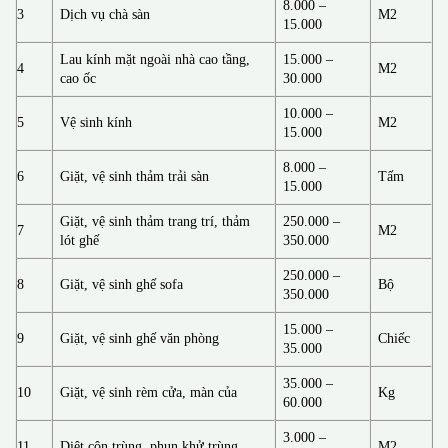
8.000 –
3
Dịch vụ chà sàn
M2
15.000
Lau kính mặt ngoài nhà cao tầng,
15.000 –
4
M2
cao ốc
30.000
10.000 –
5
Vệ sinh kính
M2
15.000
8.000 –
6
Giặt, vệ sinh thảm trải sàn
Tấm
15.000
Giặt, vệ sinh thảm trang trí, thảm
250.000 –
7
M2
lót ghế
350.000
250.000 –
8
Giặt, vệ sinh ghế sofa
Bộ
350.000
15.000 –
9
Giặt, vệ sinh ghế văn phòng
Chiếc
35.000
35.000 –
10
Giặt, vệ sinh rèm cửa, màn của
Kg
60.000
3.000 –
11
Diệt côn trùng, phun khử trùng
M2