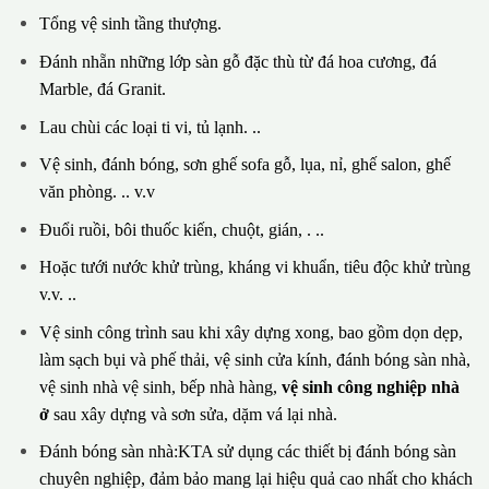
Tổng vệ sinh tầng thượng.
Đánh nhẵn những lớp sàn gỗ đặc thù từ đá hoa cương, đá
Marble, đá Granit.
Lau chùi các loại ti vi, tủ lạnh. ..
Vệ sinh, đánh bóng, sơn ghế sofa gỗ, lụa, nỉ, ghế salon, ghế
văn phòng. .. v.v
Đuổi ruồi, bôi thuốc kiến, chuột, gián, . ..
Hoặc tưới nước khử trùng, kháng vi khuẩn, tiêu độc khử trùng
v.v. ..
Vệ sinh công trình sau khi xây dựng xong, bao gồm dọn dẹp,
làm sạch bụi và phế thải, vệ sinh cửa kính, đánh bóng sàn nhà,
vệ sinh nhà vệ sinh, bếp nhà hàng,
vệ sinh công nghiệp nhà
ở
sau xây dựng và sơn sửa, dặm vá lại nhà.
Đánh bóng sàn nhà:KTA sử dụng các thiết bị đánh bóng sàn
chuyên nghiệp, đảm bảo mang lại hiệu quả cao nhất cho khách