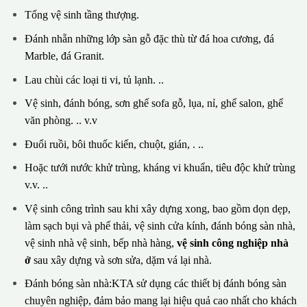
Tổng vệ sinh tầng thượng.
Đánh nhẵn những lớp sàn gỗ đặc thù từ đá hoa cương, đá
Marble, đá Granit.
Lau chùi các loại ti vi, tủ lạnh. ..
Vệ sinh, đánh bóng, sơn ghế sofa gỗ, lụa, nỉ, ghế salon, ghế
văn phòng. .. v.v
Đuổi ruồi, bôi thuốc kiến, chuột, gián, . ..
Hoặc tưới nước khử trùng, kháng vi khuẩn, tiêu độc khử trùng
v.v. ..
Vệ sinh công trình sau khi xây dựng xong, bao gồm dọn dẹp,
làm sạch bụi và phế thải, vệ sinh cửa kính, đánh bóng sàn nhà,
vệ sinh nhà vệ sinh, bếp nhà hàng,
vệ sinh công nghiệp nhà
ở
sau xây dựng và sơn sửa, dặm vá lại nhà.
Đánh bóng sàn nhà:KTA sử dụng các thiết bị đánh bóng sàn
chuyên nghiệp, đảm bảo mang lại hiệu quả cao nhất cho khách