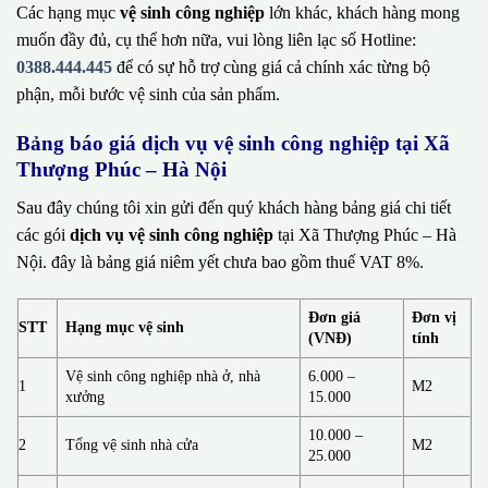
Các hạng mục
vệ sinh công nghiệp
lớn khác, khách hàng mong
muốn đầy đủ, cụ thể hơn nữa, vui lòng liên lạc số Hotline:
0388.444.445
để có sự hỗ trợ cùng giá cả chính xác từng bộ
phận, mỗi bước vệ sinh của sản phẩm.
Bảng báo giá dịch vụ vệ sinh công nghiệp tại Xã
Thượng Phúc – Hà Nội
Sau đây chúng tôi xin gửi đến quý khách hàng bảng giá chi tiết
các gói
dịch vụ vệ sinh công nghiệp
tại Xã Thượng Phúc – Hà
Nội. đây là bảng giá niêm yết chưa bao gồm thuế VAT 8%.
Đơn giá
Đơn vị
STT
Hạng mục vệ sinh
(VNĐ)
tính
Vệ sinh công nghiệp nhà ở, nhà
6.000 –
1
M2
xưởng
15.000
10.000 –
2
Tổng vệ sinh nhà cửa
M2
25.000