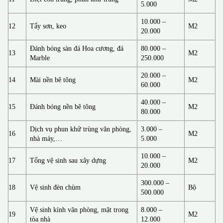
5.000
10.000 –
12
Tẩy sơn, keo
M2
20.000
Đánh bóng sàn đá Hoa cương, đá
80.000 –
13
M2
Marble
250.000
20.000 –
14
Mài nền bê tông
M2
60.000
40.000 –
15
Đánh bóng nền bê tông
M2
80.000
Dịch vụ phun khử trùng văn phòng,
3.000 –
16
M2
nhà máy,…
5.000
10.000 –
17
Tổng vệ sinh sau xây dựng
M2
20.000
300.000 –
18
Vệ sinh đèn chùm
Bộ
500.000
Vệ sinh kính văn phòng, mặt trong
8.000 –
19
M2
tòa nhà
12.000