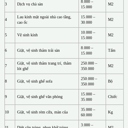
8.000 –
3
Dịch vụ chà sàn
M2
15.000
Lau kính mặt ngoài nhà cao tầng,
15.000 –
4
M2
cao ốc
30.000
10.000 –
5
Vệ sinh kính
M2
15.000
8.000 –
6
Giặt, vệ sinh thảm trải sàn
Tấm
15.000
Giặt, vệ sinh thảm trang trí, thảm
250.000 –
7
M2
lót ghế
350.000
250.000 –
8
Giặt, vệ sinh ghế sofa
Bộ
350.000
15.000 –
9
Giặt, vệ sinh ghế văn phòng
Chiếc
35.000
35.000 –
10
Giặt, vệ sinh rèm cửa, màn của
Kg
60.000
3.000 –
11
Diệt côn trùng, phun khử trùng
M2