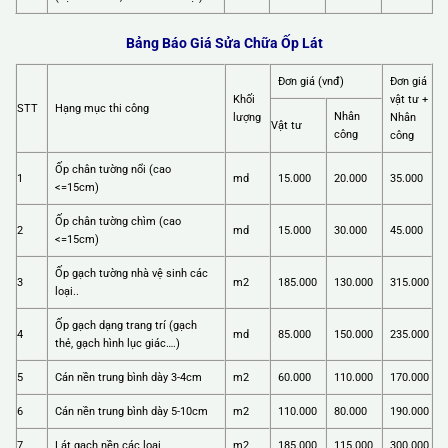
Bảng Báo Giá Sửa Chữa Ốp Lát
Đơn giá (vnđ)
Đơn giá
Khối
vật tư +
STT
Hạng mục thi công
Nhân
lượng
Nhân
Vật tư
công
công
Ốp chân tường nổi (cao
1
md
15.000
20.000
35.000
<=15cm)
Ốp chân tường chìm (cao
2
md
15.000
30.000
45.000
<=15cm)
Ốp gạch tường nhà vệ sinh các
3
m2
185.000
130.000
315.000
loại..
Ốp gạch dạng trang trí (gạch
4
md
85.000
150.000
235.000
thẻ, gạch hình lục giác….)
5
Cán nền trung bình dày 3-4cm
m2
60.000
110.000
170.000
6
Cán nền trung bình dày 5-10cm
m2
110.000
80.000
190.000
7
Lát gạch nền các loại
m2
185.000
115.000
300.000