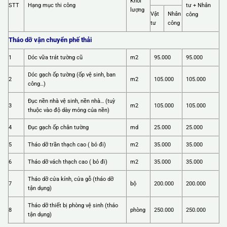
Khối
STT
Hạng mục thi công
tư + Nhân
lượng
Vật
Nhân
công
tư
công
Tháo dỡ vận chuyển phế thải
1
Dóc vữa trát tường cũ
m2
95.000
95.000
Dóc gạch ốp tường (ốp vệ sinh, ban
2
m2
105.000
105.000
công…)
Đục nền nhà vệ sinh, nền nhà… (tuỳ
3
m2
105.000
105.000
thuộc vào độ dày mỏng của nền)
4
Đục gạch ốp chân tường
md
25.000
25.000
5
Tháo dỡ trần thạch cao ( bỏ đi)
m2
35.000
35.000
6
Tháo dỡ vách thạch cao ( bỏ đi)
m2
35.000
35.000
Tháo dỡ cửa kính, cửa gỗ (tháo dỡ
7
bộ
200.000
200.000
tận dụng)
Tháo dỡ thiết bị phòng vệ sinh (tháo
8
phòng
250.000
250.000
tận dụng)