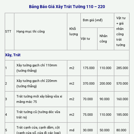
Bảng Báo Giá Xây Trát Tường 110 – 220
Vật tư
Đơn giá (vnđ)
+ giá
Khối
nhân
STT
Hạng mục thi công
lượng
công
Nhân
Vật tư
trát
công
tường
Xây, Trát
Xây tường gạch chỉ 110mm
1
m2
175.000
110.000
285.000
(tường thẳng)
Xây tường gạch chỉ 220mm
2
m2
370.000
200.000
570.000
(tường thẳng)
Trát tường mới xây bằng vữa xi
3
m2
70.000
90.000
160.000
măng mác 75
Trát tường cũ (tường dóc vữa
4
m2
75.000
110.000
185.000
trát ra)
Trát cạnh cửa, cạnh dầm, cột
5
md
30.000
50.000
80.000
(cạnh cửa sổ, cửa đi các loại)