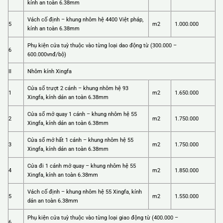
kính an toàn 6.38mm
Vách cố định – khung nhôm hệ 4400 Việt pháp,
5
m2
1.000.000
kính an toàn 6.38mm
Phụ kiện cửa tuỳ thuộc vào từng loại dao động từ (300.000 –
6
600.000vnđ/bộ)
II
Nhôm kính Xingfa
Cửa sổ trượt 2 cánh – khung nhôm hệ 93
1
m2
1.650.000
Xingfa, kính dán an toàn 6.38mm
Cửa sổ mở quay 1 cánh – khung nhôm hệ 55
2
m2
1.750.000
Xingfa, kính dán an toàn 6.38mm
Cửa sổ mở hất 1 cánh – khung nhôm hệ 55
3
m2
1.750.000
Xingfa, kính dán an toàn 6.38mm
Cửa đi 1 cánh mở quay – khung nhôm hệ 55
4
m2
1.850.000
Xingfa, kính an toàn 6.38mm
Vách cố định – khung nhôm hệ 55 Xingfa, kính
5
m2
1.550.000
dán an toàn 6.38mm
Phụ kiện cửa tuỳ thuộc vào từng loại giao động từ (400.000 –
6