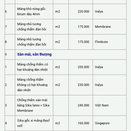
Màng khò nóng gốc
6
m2
220.000
Italya
bitum dày 4mm
Màng nhũ tương
7
m2
175.000
Membrane
chống thấm đàn hồi
Màng nhũ tương
8
m2
175.000
Flintkote
chống thấm đàn hồi
Sàn mái, sân thượng
II
Màng chống thấm có
1
m2
255.000
Italya
hạt khoáng dán nhiệt
Màng chống thấm
2
không có hạt khoáng
m2
235.000
Italya
dán nhiệt
Chống thấm sàn mái
3
bằng Sika latex + Sika
245.000
Việt Nam
Membrane
Sika gốc xi măng Basf
4
m2
165.000
Singapore
sell