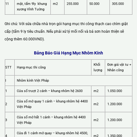
11
mặt, tấm 9ly khung
m2
255.000
50.000
305.000
xương Vĩnh Tường
Ghi chú: Với sửa chữa nhà trọn gói hạng mục thi công thạch cao chìm giật
cấp (tấm 9 ly tiêu chuẩn. Nếu phải xử lý mối nối và bả sơn hoàn thiện sẽ
cộng thêm 60.000VND).
Bảng Báo Giá Hạng Mục Nhôm Kính
Khối
Đơn giá vật tư +
STT
Hạng mục thi công
lượng
Nhân công
I
Nhôm kính Việt Pháp
1
Cửa sổ trượt 2 cánh – khung nhôm hệ 2600
m2
1.050.000
Cửa sổ mở quay 1 cánh – khung nhôm hệ 4400
2
m2
1.200.000
Việt Pháp
Cửa sổ mở hất 1 cánh – khung nhôm hệ 4400
3
m2
1.200.000
Việt Pháp
Cửa đi 1 cánh mở quay – khung nhôm hệ 4500,
4
m2
1.350.000