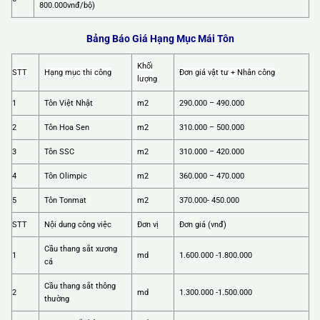
800.000vnđ/bộ)
Bảng Báo Giá Hạng Mục Mái Tôn
Khối
STT
Hạng mục thi công
Đơn giá vật tư + Nhân công
lượng
1
Tôn Việt Nhật
m2
290.000 – 490.000
2
Tôn Hoa Sen
m2
310.000 – 500.000
3
Tôn SSC
m2
310.000 – 420.000
4
Tôn Olimpic
m2
360.000 – 470.000
5
Tôn Tonmat
m2
370.000- 450.000
STT
Nội dung công việc
Đơn vị
Đơn giá (vnđ)
Cầu thang sắt xương
1
md
1.600.000 -1.800.000
cá
Cầu thang sắt thông
2
md
1.300.000 -1.500.000
thường