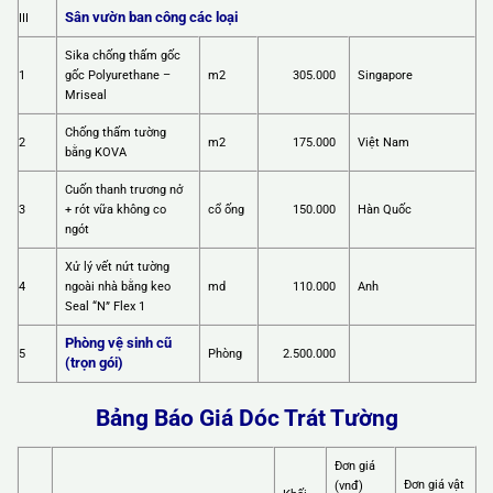
Sân vườn ban công các loại
III
Sika chống thấm gốc
1
gốc Polyurethane –
m2
305.000
Singapore
Mriseal
Chống thấm tường
2
m2
175.000
Việt Nam
bằng KOVA
Cuốn thanh trương nở
3
+ rót vữa không co
cổ ống
150.000
Hàn Quốc
ngót
Xử lý vết nứt tường
4
ngoài nhà bằng keo
md
110.000
Anh
Seal “N” Flex 1
Phòng vệ sinh cũ
5
Phòng
2.500.000
(trọn gói)
Bảng Báo Giá Dóc Trát Tường
Đơn giá
Đơn giá vật
(vnđ)