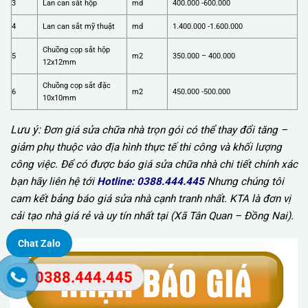
3
Lan can sắt hộp
md
400.000 -600.000
4
Lan can sắt mỹ thuật
md
1.400.000 -1.600.000
Chuồng cọp sắt hộp
5
m2
350.000 – 400.000
12x12mm
Chuồng cọp sắt đặc
6
m2
450.000 -500.000
10x10mm
Lưu ý:
Đơn giá sửa chữa nhà trọn gói có thể thay đổi tăng –
giảm phụ thuộc vào địa hình thực tế thi công và khối lượng
công việc. Để có được báo giá sửa chữa nhà chi tiết chính xác
bạn hãy liên hệ tới
Hotline:
0388.444.445
Nhưng chúng tôi
cam kết bảng báo giá sửa nhà cạnh tranh nhất. KTA là đơn vị
cải tạo nhà giá rẻ và uy tín nhất tại (Xã Tân Quan – Đồng Nai).
Chat Zalo
0388.444.445