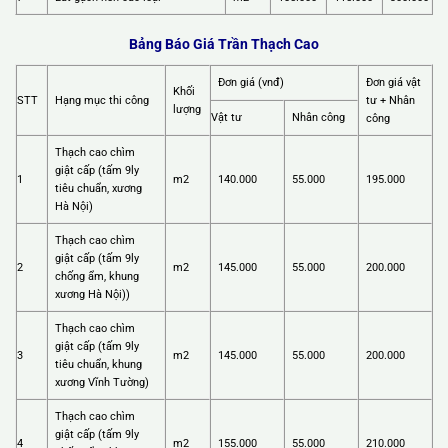
Bảng Báo Giá Trần Thạch Cao
Đơn giá (vnđ)
Đơn giá vật
Khối
STT
Hạng mục thi công
tư + Nhân
lượng
Vật tư
Nhân công
công
Thạch cao chìm
giật cấp (tấm 9ly
1
m2
140.000
55.000
195.000
tiêu chuẩn, xương
Hà Nội)
Thạch cao chìm
giật cấp (tấm 9ly
2
m2
145.000
55.000
200.000
chống ẩm, khung
xương Hà Nội))
Thạch cao chìm
giật cấp (tấm 9ly
3
m2
145.000
55.000
200.000
tiêu chuẩn, khung
xương Vĩnh Tường)
Thạch cao chìm
giật cấp (tấm 9ly
4
m2
155.000
55.000
210.000