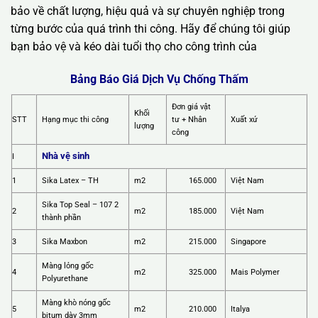
bảo về chất lượng, hiệu quả và sự chuyên nghiệp trong
từng bước của quá trình thi công. Hãy để chúng tôi giúp
bạn bảo vệ và kéo dài tuổi thọ cho công trình của
Bảng Báo Giá Dịch Vụ Chống Thấm
Đơn giá vật
Khối
STT
Hạng mục thi công
tư + Nhân
Xuất xứ
lượng
công
Nhà vệ sinh
I
1
Sika Latex – TH
m2
165.000
Việt Nam
Sika Top Seal – 107 2
2
m2
185.000
Việt Nam
thành phần
3
Sika Maxbon
m2
215.000
Singapore
Màng lỏng gốc
4
m2
325.000
Mais Polymer
Polyurethane
Màng khò nóng gốc
5
m2
210.000
Italya
bitum dày 3mm