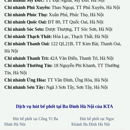
Anh, Hà Nội
Chi nhánh Gia Lâm:
QL5, Trâu Qùy, Gia Lâm, Hà Nội
Chi nhánh Hoài Đức:
59 Song Phương, Hoài Đức, Hà Nội
Chi nhánh Mê Linh:
82 Đại Thịnh, Mê Linh, Hà Nội
Chi nhánh Mỹ Đức:
TT Đại Nghĩa, Mỹ Đức Hà Nội
Chi nhánh Phú Xuyên:
Thao Ngoại, TT Phú Xuyên, Hà Nội
Chi nhánh Phúc Thọ:
Xuân Phú, Phúc Thọ, Hà Nội
Chi nhánh Quốc Oai:
ĐT 80, TT Quốc Oai, Hà Nội
Chi nhánh Sóc Sơn:
Dược Thượng, TT Sóc Sơn, Hà Nội
Chi nhánh Thạch Thất:
Hòa Lạc, Thạch Thất, Hà Nội
Chi nhánh Thanh Oai:
122 QL21B, TT Kim Bài, Thanh Oai,
Hà Nội
Chi nhánh Thanh Trì:
42A Văn Điển, Thanh Trì, Hà Nội
Chi nhánh Thường Tín:
18 Nguyễn Phi Khanh, TT Thường
Tín, Hà Nội
Chi nhánh Ứng Hòa:
TT Vân Đình, Ứng Hòa, Hà Nội
Chi nhánh Sơn Tây:
Ngã 3 Sơn Tây, Sơn Tây, Hà Nội