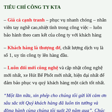
TIÊU CHÍ CÔNG TY KTA
–
Giá cả cạnh tranh
– phục vụ nhanh chóng – nhân
viên tay nghề cao,nhiệt tình trong công việc – luôn
bảo hành theo cam kết của công ty với khách hàng
–
Khách hàng là thượng đế
, chất lượng dịch vụ là
số 1, uy tín công ty lên hàng đầu.
–
Luôn đổi mới công nghệ
và cập nhật công nghệ
mới nhất, xe Hút Bể Phốt mới nhất, hiện đại nhất để
đảm bảo phục vụ quý khách hàng một cách tốt nhất.
“M
ộ
t l
ầ
n n
ữ
a, xin ph
é
p cho ch
ú
ng tôi g
ử
i l
ờ
i c
ả
m
ơ
n
s
â
u s
ắ
c t
ớ
i Qu
ý
kh
á
ch h
à
ng
đã
lu
ô
n tin t
ưở
ng v
à
đ
ồ
ng h
à
nh c
ù
ng ch
ú
ng t
ô
i su
ố
t 20 n
ă
m qua
”
. Ch
ú
c