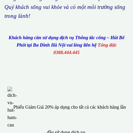
Qu
ý
kh
á
ch s
ố
ng vui kh
ỏ
e v
à
c
ó
m
ộ
t m
ô
i tr
ườ
ng s
ố
ng
trong l
à
nh!
Khách hàng cần sử dụng dịch vụ Thông tắc cống – Hút Bể
Phốt tại Ba Đình Hà Nội vui lòng liên hệ
Tổng đài:
0388.444.445
Phiếu Giảm Giá 20% áp dụng cho tất cả các khách hàng lần
đầu sử dụng dịch vụ.