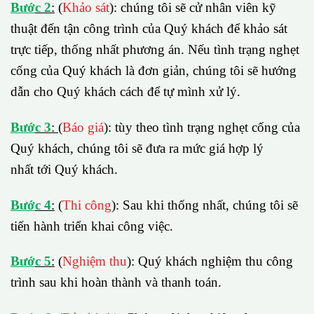
B
ướ
c 2
:
(
Khảo sát
): chúng tôi sẽ cử nhân viên kỹ
thuật đến tận công trình của Quý khách để khảo sát
trực tiếp, thống nhất phương án. Nếu tình trạng nghẹt
cống của Quý khách là đơn giản, chúng tôi sẽ hướng
dẫn cho Quý khách cách để tự mình xử lý.
B
ướ
c 3
:
(
Báo giá
): tùy theo tình trạng nghẹt cống của
Quý khách, chúng tôi sẽ đưa ra mức giá hợp lý
nhất tới Quý khách.
B
ướ
c 4
:
(
Thi công
): Sau khi thống nhất, chúng tôi sẽ
tiến hành triển khai công việc.
B
ướ
c 5
:
(
Nghiệm thu
): Quý khách nghiệm thu công
trình sau khi hoàn thành và thanh toán.