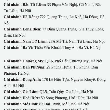
Chi nhánh Tây Hồ:
552 Lạc Long Quân, Phú Thượng, Tây Hồ,
Hà Nội
Chi nhánh Thanh Xuân:
291 Nguyễn Xiển, Thanh Xuân, Hà
Nội
Chi nhánh Bắc Từ Liêm:
33 Phạm Văn Nghị, Cổ Nhuế, Bắc
Từ Liêm, Hà Nội
Chi nhánh Hà Đông:
722 Quang Trung, La Khê, Hà Đông, Hà
Nội
Chi nhánh Long Biên:
77 Đàm Quang Trung, Gia Thụy, Long
Biên, Hà Nội
Chi nhánh Nam Từ Liêm:
27A Mễ Trì, Nam Từ Liêm, Hà Nội
Chi nhánh Ba Vì:
Thôn Yên Khoái, Thụy An, Ba Vì, Hà Nội
Chi nhánh Chương Mỹ:
QL6, Phố Cốt, Chương Mỹ, Hà Nội
Chi nhánh Đan Phượng:
29 Phùng Hưng, TT Phùng, Đan
Phượng, Hà Nội.
Chi nhánh Đông Anh:
178 Lê Hữu Tựu, Nguyên Khuyê, Đông