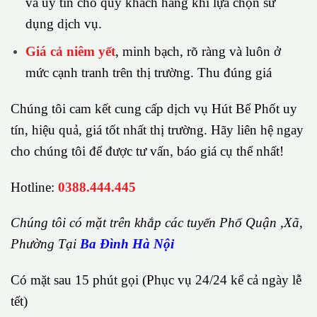
và uy tín cho quý khách hàng khi lựa chọn sử
dụng dịch vụ.
Giá cả niêm yết
, minh bạch, rõ ràng và luôn ở
mức cạnh tranh trên thị trường. Thu đúng giá
Chúng tôi cam kết cung cấp dịch vụ Hút Bể Phốt uy
tín, hiệu quả, giá tốt nhất thị trường. Hãy liên hệ ngay
cho chúng tôi để được tư vấn, báo giá cụ thể nhất!
Hotline:
0388.444.445
Chúng tôi có m
ặ
t tr
ê
n kh
ắ
p c
á
c tuy
ế
n Ph
ố
Qu
ậ
n ,Xã,
Phường
Tại
Ba Đình Hà Nội
Có mặt sau 15 phút gọi (Phục vụ 24/24 kể cả ngày lễ
tết)