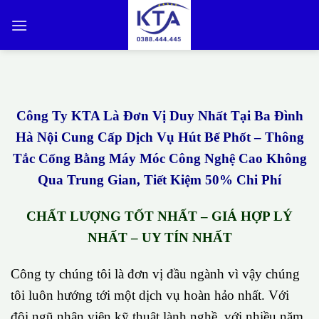
Bỏ
qua
nội
dung
Công Ty KTA Là Đơn Vị Duy Nhất Tại Ba Đình
Hà Nội Cung Cấp Dịch Vụ Hút Bể Phốt – Thông
Tắc Cống Bằng Máy Móc Công Nghệ Cao Không
Qua Trung Gian, Tiết Kiệm 50% Chi Phí
CHẤT LƯỢNG TỐT NHẤT – GIÁ HỢP LÝ
NHẤT – UY TÍN NHẤT
Công ty chúng tôi là đơn vị đầu ngành vì vậy chúng
tôi luôn hướng tới một dịch vụ hoàn hảo nhất. Với
đội ngũ nhân viên kỹ thuật lành nghề, với nhiều năm