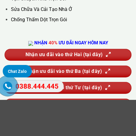
Thông Tắc Cống
Hút Bể Phốt
Vận Chuyển Nhà Trọn Gói
Sửa Chữa Và Cải Tạo Nhà Ở
Chống Thấm Dột Trọn Gói
Chat Zalo
NHẬN
40%
ƯU ĐÃI NGAY HÔM NAY
0388.444.445
Nhận ưu đãi vào thứ Hai (tại đây)
Nhận ưu đãi vào thứ Ba (tại đây)
Nhận ưu đãi vào thứ Tư (tại đây)