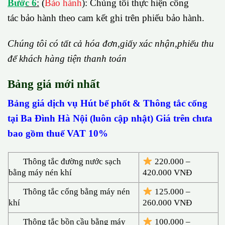
B
ướ
c 6
:
(
Bảo hành
): Chúng tôi thực hiện công
tác bảo hành theo cam kết ghi trên phiếu bảo hành.
Chúng tôi có t
ấ
t c
ả
h
ó
a
đ
ơ
n,gi
ấ
y x
á
c nh
ậ
n,phi
ế
u thu
đ
ể
kh
á
ch h
à
ng ti
ệ
n thanh to
á
n
Bảng giá mới nhất
Bảng giá dịch vụ Hút bể phốt & Thông tắc cống
tại Ba Đình Hà Nội (luôn cập nhật) Giá trên chưa
bao gồm thuế VAT 10%
Thông tắc đường nước sạch
220.000 –
bằng máy nén khí
420.000 VNĐ
Thông tắc cống bằng máy nén
125.000 –
khí
260.000 VNĐ
Thông tắc bồn cầu bằng máy
100.000 –