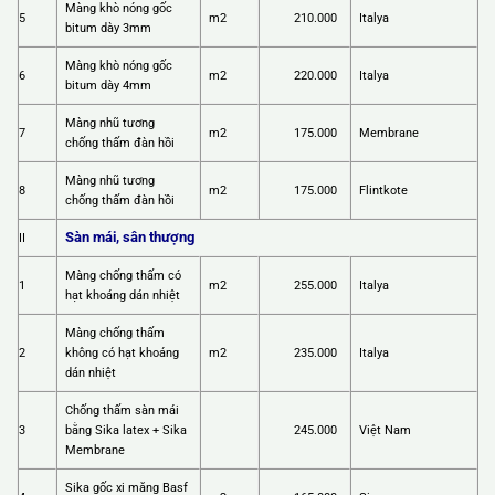
Màng khò nóng gốc
5
m2
210.000
Italya
bitum dày 3mm
Màng khò nóng gốc
6
m2
220.000
Italya
bitum dày 4mm
Màng nhũ tương
7
m2
175.000
Membrane
chống thấm đàn hồi
Màng nhũ tương
8
m2
175.000
Flintkote
chống thấm đàn hồi
Sàn mái, sân thượng
II
Màng chống thấm có
1
m2
255.000
Italya
hạt khoáng dán nhiệt
Màng chống thấm
2
không có hạt khoáng
m2
235.000
Italya
dán nhiệt
Chống thấm sàn mái
3
bằng Sika latex + Sika
245.000
Việt Nam
Membrane
Sika gốc xi măng Basf