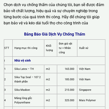
Chọn dịch vụ chống thấm của chúng tôi, bạn sẽ được đảm
bảo về chất lượng, hiệu quả và sự chuyên nghiệp trong
từng bước của quá trình thi công. Hãy để chúng tôi giúp
bạn bảo vệ và kéo dài tuổi thọ cho công trình của
Bảng Báo Giá Dịch Vụ Chống Thấm
Đơn giá vật
Khối
STT
Hạng mục thi công
tư + Nhân
Xuất xứ
lượng
công
Nhà vệ sinh
I
1
Sika Latex – TH
m2
165.000
Việt Nam
Sika Top Seal – 107 2
2
m2
185.000
Việt Nam
thành phần
3
Sika Maxbon
m2
215.000
Singapore
Màng lỏng gốc
4
m2
325.000
Mais Polymer
Polyurethane