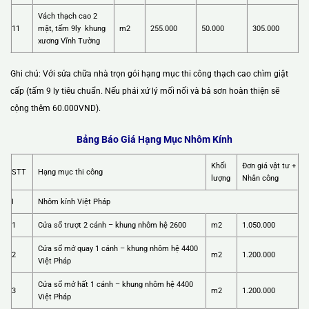
Vách thạch cao 2
11
mặt, tấm 9ly khung
m2
255.000
50.000
305.000
xương Vĩnh Tường
Ghi chú: Với sửa chữa nhà trọn gói hạng mục thi công thạch cao chìm giật
cấp (tấm 9 ly tiêu chuẩn. Nếu phải xử lý mối nối và bả sơn hoàn thiện sẽ
cộng thêm 60.000VND).
Bảng Báo Giá Hạng Mục Nhôm Kính
Khối
Đơn giá vật tư +
STT
Hạng mục thi công
lượng
Nhân công
I
Nhôm kính Việt Pháp
1
Cửa sổ trượt 2 cánh – khung nhôm hệ 2600
m2
1.050.000
Cửa sổ mở quay 1 cánh – khung nhôm hệ 4400
2
m2
1.200.000
Việt Pháp
Cửa sổ mở hất 1 cánh – khung nhôm hệ 4400
3
m2
1.200.000
Việt Pháp