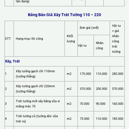
tận dụng)
Bảng Báo Giá Xây Trát Tường 110 – 220
Vật tư
Đơn giá (vnđ)
+ giá
Khối
nhân
STT
Hạng mục thi công
lượng
công
Nhân
Vật tư
trát
công
tường
Xây, Trát
Xây tường gạch chỉ 110mm
1
m2
175.000
110.000
285.000
(tường thẳng)
Xây tường gạch chỉ 220mm
2
m2
370.000
200.000
570.000
(tường thẳng)
Trát tường mới xây bằng vữa xi
3
m2
70.000
90.000
160.000
măng mác 75
Trát tường cũ (tường dóc vữa
4
m2
75.000
110.000
185.000
trát ra)