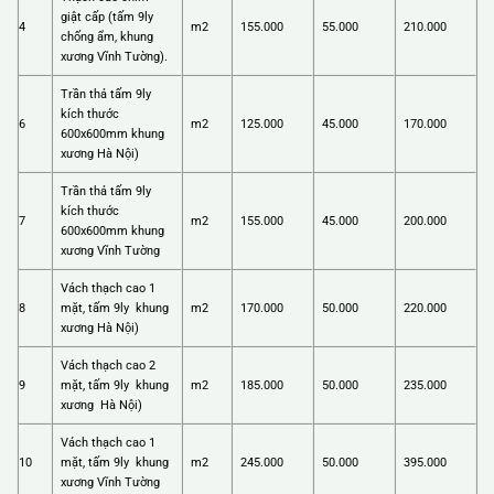
giật cấp (tấm 9ly
4
m2
155.000
55.000
210.000
chống ẩm, khung
xương Vĩnh Tường).
Trần thả tấm 9ly
kích thước
6
m2
125.000
45.000
170.000
600x600mm khung
xương Hà Nội)
Trần thả tấm 9ly
kích thước
7
m2
155.000
45.000
200.000
600x600mm khung
xương Vĩnh Tường
Vách thạch cao 1
8
mặt, tấm 9ly khung
m2
170.000
50.000
220.000
xương Hà Nội)
Vách thạch cao 2
9
mặt, tấm 9ly khung
m2
185.000
50.000
235.000
xương Hà Nội)
Vách thạch cao 1
10
mặt, tấm 9ly khung
m2
245.000
50.000
395.000
xương Vĩnh Tường