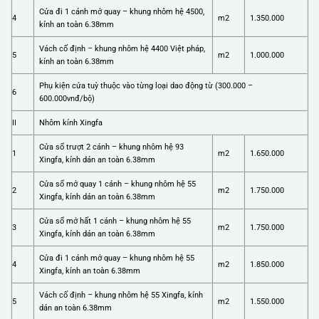
Cửa đi 1 cánh mở quay – khung nhôm hệ 4500,
4
m2
1.350.000
kính an toàn 6.38mm
Vách cố định – khung nhôm hệ 4400 Việt pháp,
5
m2
1.000.000
kính an toàn 6.38mm
Phụ kiện cửa tuỳ thuộc vào từng loại dao động từ (300.000 –
6
600.000vnđ/bộ)
II
Nhôm kính Xingfa
Cửa sổ trượt 2 cánh – khung nhôm hệ 93
1
m2
1.650.000
Xingfa, kính dán an toàn 6.38mm
Cửa sổ mở quay 1 cánh – khung nhôm hệ 55
2
m2
1.750.000
Xingfa, kính dán an toàn 6.38mm
Cửa sổ mở hất 1 cánh – khung nhôm hệ 55
3
m2
1.750.000
Xingfa, kính dán an toàn 6.38mm
Cửa đi 1 cánh mở quay – khung nhôm hệ 55
4
m2
1.850.000
Xingfa, kính an toàn 6.38mm
Vách cố định – khung nhôm hệ 55 Xingfa, kính
5
m2
1.550.000
dán an toàn 6.38mm