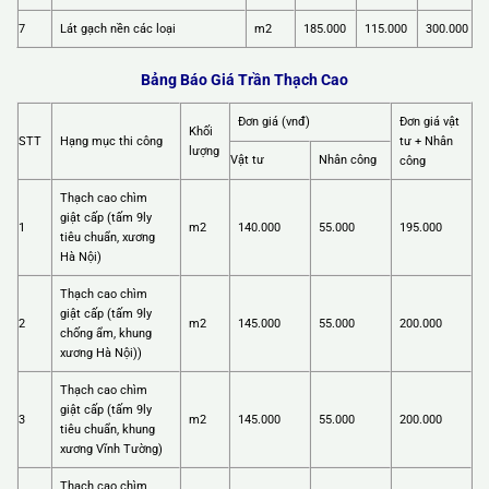
7
Lát gạch nền các loại
m2
185.000
115.000
300.000
Bảng Báo Giá Trần Thạch Cao
Đơn giá (vnđ)
Đơn giá vật
Khối
STT
Hạng mục thi công
tư + Nhân
lượng
Vật tư
Nhân công
công
Thạch cao chìm
giật cấp (tấm 9ly
1
m2
140.000
55.000
195.000
tiêu chuẩn, xương
Hà Nội)
Thạch cao chìm
giật cấp (tấm 9ly
2
m2
145.000
55.000
200.000
chống ẩm, khung
xương Hà Nội))
Thạch cao chìm
giật cấp (tấm 9ly
3
m2
145.000
55.000
200.000
tiêu chuẩn, khung
xương Vĩnh Tường)
Thạch cao chìm