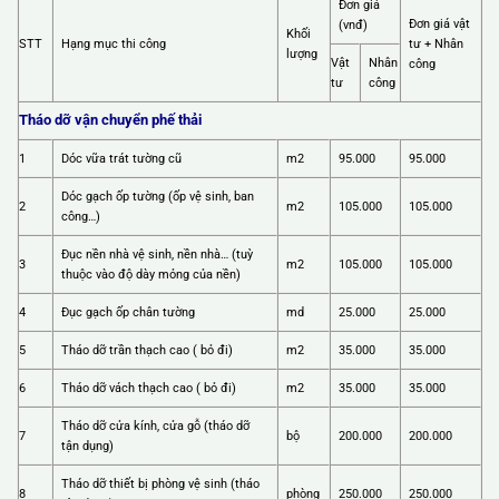
Đơn giá
Đơn giá vật
(vnđ)
Khối
STT
Hạng mục thi công
tư + Nhân
lượng
Vật
Nhân
công
tư
công
Tháo dỡ vận chuyển phế thải
1
Dóc vữa trát tường cũ
m2
95.000
95.000
Dóc gạch ốp tường (ốp vệ sinh, ban
2
m2
105.000
105.000
công…)
Đục nền nhà vệ sinh, nền nhà… (tuỳ
3
m2
105.000
105.000
thuộc vào độ dày mỏng của nền)
4
Đục gạch ốp chân tường
md
25.000
25.000
5
Tháo dỡ trần thạch cao ( bỏ đi)
m2
35.000
35.000
6
Tháo dỡ vách thạch cao ( bỏ đi)
m2
35.000
35.000
Tháo dỡ cửa kính, cửa gỗ (tháo dỡ
7
bộ
200.000
200.000
tận dụng)
Tháo dỡ thiết bị phòng vệ sinh (tháo
8
phòng
250.000
250.000