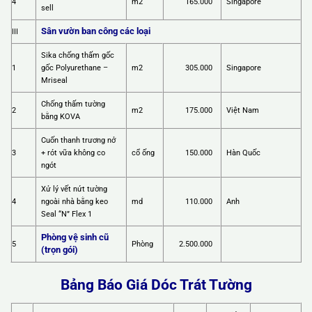
4
m2
165.000
Singapore
sell
Sân vườn ban công các loại
III
Sika chống thấm gốc
1
gốc Polyurethane –
m2
305.000
Singapore
Mriseal
Chống thấm tường
2
m2
175.000
Việt Nam
bằng KOVA
Cuốn thanh trương nở
3
+ rót vữa không co
cổ ống
150.000
Hàn Quốc
ngót
Xử lý vết nứt tường
4
ngoài nhà bằng keo
md
110.000
Anh
Seal “N” Flex 1
Phòng vệ sinh cũ
5
Phòng
2.500.000
(trọn gói)
Bảng Báo Giá Dóc Trát Tường