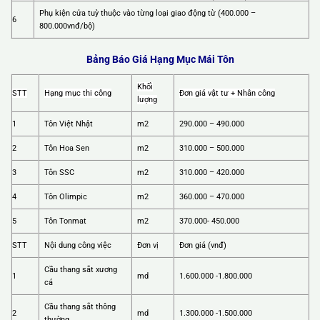
Phụ kiện cửa tuỳ thuộc vào từng loại giao động từ (400.000 –
6
800.000vnđ/bộ)
Bảng Báo Giá Hạng Mục Mái Tôn
Khối
STT
Hạng mục thi công
Đơn giá vật tư + Nhân công
lượng
1
Tôn Việt Nhật
m2
290.000 – 490.000
2
Tôn Hoa Sen
m2
310.000 – 500.000
3
Tôn SSC
m2
310.000 – 420.000
4
Tôn Olimpic
m2
360.000 – 470.000
5
Tôn Tonmat
m2
370.000- 450.000
STT
Nội dung công việc
Đơn vị
Đơn giá (vnđ)
Cầu thang sắt xương
1
md
1.600.000 -1.800.000
cá
Cầu thang sắt thông
2
md
1.300.000 -1.500.000
thường