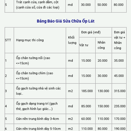
Trát cạnh cửa, cạnh dầm, cột
5
md
30.000
50.000
80.000
(cạnh cửa sổ, cửa đi các loại)
Bảng Báo Giá Sửa Chữa Ốp Lát
Đơn giá (vnđ)
Đơn giá
Khối
vật tư +
STT
Hạng mục thi công
Nhân
lượng
Nhân
Vật tư
công
công
Ốp chân tường nổi (cao
1
md
15.000
20.000
35.000
<=15cm)
Ốp chân tường chìm (cao
2
md
15.000
30.000
45.000
<=15cm)
Ốp gạch tường nhà vệ sinh các
3
m2
185.000
130.000
315.000
loại..
Ốp gạch dạng trang trí (gạch
4
md
85.000
150.000
235.000
thẻ, gạch hình lục giác….)
5
Cán nền trung bình dày 3-4cm
m2
60.000
110.000
170.000
6
Cán nền trung bình dày 5-10cm
m2
110.000
80.000
190.000