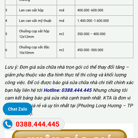
3
Lan can sắt hộp
md
400.000 -600.000
4
Lan can sắt mỹ thuật
md
1.400.000 -1.600.000
Chuồng cọp sắt hộp
5
m2
350.000 – 400.000
12x12mm
Chuồng cọp sắt đặc
6
m2
450.000 -500.000
10x10mm
Lưu ý:
Đơn giá sửa chữa nhà trọn gói có thể thay đổi tăng –
giảm phụ thuộc vào địa hình thực tế thi công và khối lượng
công việc. Để có được báo giá sửa chữa nhà chi tiết chính xác
bạn hãy liên hệ tới
Hotline:
0388.444.445
Nhưng chúng tôi
cam kết bảng báo giá sửa nhà cạnh tranh nhất. KTA là đơn vị
cải tạo nhà giá rẻ và uy tín nhất tại (Phường Long Hương – TP
Chat Zalo
Hồ Chí Minh).
0388.444.445