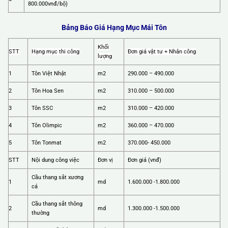
800.000vnđ/bộ)
Bảng Báo Giá Hạng Mục Mái Tôn
Khối
STT
Hạng mục thi công
Đơn giá vật tư + Nhân công
lượng
1
Tôn Việt Nhật
m2
290.000 – 490.000
2
Tôn Hoa Sen
m2
310.000 – 500.000
3
Tôn SSC
m2
310.000 – 420.000
4
Tôn Olimpic
m2
360.000 – 470.000
5
Tôn Tonmat
m2
370.000- 450.000
STT
Nội dung công việc
Đơn vị
Đơn giá (vnđ)
Cầu thang sắt xương
1
md
1.600.000 -1.800.000
cá
Cầu thang sắt thông
2
md
1.300.000 -1.500.000
thường