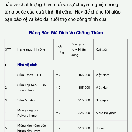
bảo về chất lượng, hiệu quả và sự chuyên nghiệp trong
từng bước của quá trình thi công. Hãy để chúng tôi giúp
bạn bảo vệ và kéo dài tuổi thọ cho công trình của
Bảng Báo Giá Dịch Vụ Chống Thấm
Đơn giá vật
Khối
STT
Hạng mục thi công
tư + Nhân
Xuất xứ
lượng
công
Nhà vệ sinh
I
1
Sika Latex – TH
m2
165.000
Việt Nam
Sika Top Seal – 107 2
2
m2
185.000
Việt Nam
thành phần
3
Sika Maxbon
m2
215.000
Singapore
Màng lỏng gốc
4
m2
325.000
Mais Polymer
Polyurethane
Màng khò nóng gốc
5
m2
210.000
Italya
bitum dày 3mm