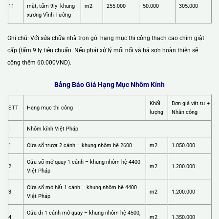
11
mặt, tấm 9ly khung
m2
255.000
50.000
305.000
xương Vĩnh Tường
Ghi chú: Với sửa chữa nhà trọn gói hạng mục thi công thạch cao chìm giật
cấp (tấm 9 ly tiêu chuẩn. Nếu phải xử lý mối nối và bả sơn hoàn thiện sẽ
cộng thêm 60.000VND).
Bảng Báo Giá Hạng Mục Nhôm Kính
Khối
Đơn giá vật tư +
STT
Hạng mục thi công
lượng
Nhân công
I
Nhôm kính Việt Pháp
1
Cửa sổ trượt 2 cánh – khung nhôm hệ 2600
m2
1.050.000
Cửa sổ mở quay 1 cánh – khung nhôm hệ 4400
2
m2
1.200.000
Việt Pháp
Cửa sổ mở hất 1 cánh – khung nhôm hệ 4400
3
m2
1.200.000
Việt Pháp
Cửa đi 1 cánh mở quay – khung nhôm hệ 4500,
4
m2
1.350.000