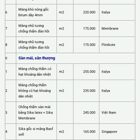
Màng khò nóng gốc
6
m2
220.000
Italya
bitum dày 4mm
Màng nhũ tương
7
m2
175.000
Membrane
chống thấm đàn hồi
Màng nhũ tương
8
m2
175.000
Flintkote
chống thấm đàn hồi
Sàn mái, sân thượng
II
Màng chống thấm có
1
m2
255.000
Italya
hạt khoáng dán nhiệt
Màng chống thấm
2
không có hạt khoáng
m2
235.000
Italya
dán nhiệt
Chống thấm sàn mái
3
bằng Sika latex + Sika
245.000
Việt Nam
Membrane
Sika gốc xi măng Basf
4
m2
165.000
Singapore
sell