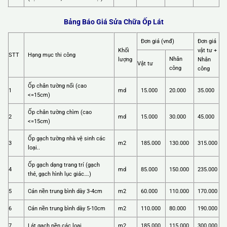
Bảng Báo Giá Sửa Chữa Ốp Lát
Đơn giá (vnđ)
Đơn giá
Khối
vật tư +
STT
Hạng mục thi công
Nhân
lượng
Nhân
Vật tư
công
công
Ốp chân tường nổi (cao
1
md
15.000
20.000
35.000
<=15cm)
Ốp chân tường chìm (cao
2
md
15.000
30.000
45.000
<=15cm)
Ốp gạch tường nhà vệ sinh các
3
m2
185.000
130.000
315.000
loại..
Ốp gạch dạng trang trí (gạch
4
md
85.000
150.000
235.000
thẻ, gạch hình lục giác….)
5
Cán nền trung bình dày 3-4cm
m2
60.000
110.000
170.000
6
Cán nền trung bình dày 5-10cm
m2
110.000
80.000
190.000
7
Lát gạch nền các loại
m2
185.000
115.000
300.000