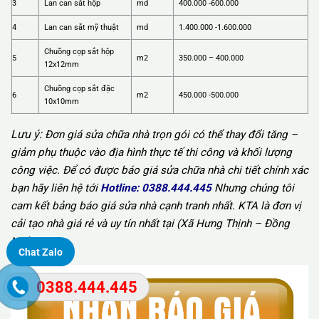
3
Lan can sắt hộp
md
400.000 -600.000
4
Lan can sắt mỹ thuật
md
1.400.000 -1.600.000
Chuồng cọp sắt hộp
5
m2
350.000 – 400.000
12x12mm
Chuồng cọp sắt đặc
6
m2
450.000 -500.000
10x10mm
Lưu ý:
Đơn giá sửa chữa nhà trọn gói có thể thay đổi tăng –
giảm phụ thuộc vào địa hình thực tế thi công và khối lượng
công việc. Để có được báo giá sửa chữa nhà chi tiết chính xác
bạn hãy liên hệ tới
Hotline:
0388.444.445
Nhưng chúng tôi
cam kết bảng báo giá sửa nhà cạnh tranh nhất. KTA là đơn vị
cải tạo nhà giá rẻ và uy tín nhất tại (Xã Hưng Thịnh – Đồng
Nai).
Chat Zalo
0388.444.445