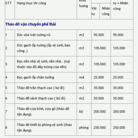
Khối
STT
Hạng mục thi công
tư + Nhân
lượng
Vật
Nhân
công
tư
công
Tháo dỡ vận chuyển phế thải
1
Dóc vữa trát tường cũ
m2
95.000
95.000
Dóc gạch ốp tường (ốp vệ sinh, ban
2
m2
105.000
105.000
công…)
Đục nền nhà vệ sinh, nền nhà… (tuỳ
3
m2
105.000
105.000
thuộc vào độ dày mỏng của nền)
4
Đục gạch ốp chân tường
md
25.000
25.000
5
Tháo dỡ trần thạch cao ( bỏ đi)
m2
35.000
35.000
6
Tháo dỡ vách thạch cao ( bỏ đi)
m2
35.000
35.000
Tháo dỡ cửa kính, cửa gỗ (tháo dỡ
7
bộ
200.000
200.000
tận dụng)
Tháo dỡ thiết bị phòng vệ sinh (tháo
8
phòng
250.000
250.000
tận dụng)