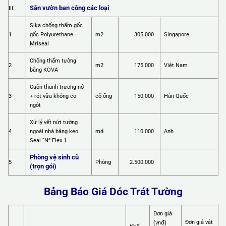
Sân vườn ban công các loại
III
Sika chống thấm gốc
1
gốc Polyurethane –
m2
305.000
Singapore
Mriseal
Chống thấm tường
2
m2
175.000
Việt Nam
bằng KOVA
Cuốn thanh trương nở
3
+ rót vữa không co
cổ ống
150.000
Hàn Quốc
ngót
Xử lý vết nứt tường
4
ngoài nhà bằng keo
md
110.000
Anh
Seal “N” Flex 1
Phòng vệ sinh cũ
5
Phòng
2.500.000
(trọn gói)
Bảng Báo Giá Dóc Trát Tường
Đơn giá
Đơn giá vật
(vnđ)