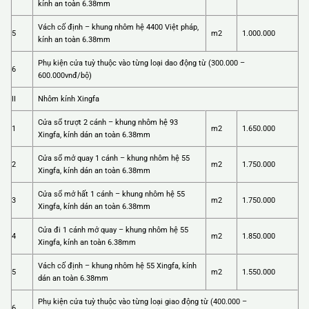
kính an toàn 6.38mm
Vách cố định – khung nhôm hệ 4400 Việt pháp,
5
m2
1.000.000
kính an toàn 6.38mm
Phụ kiện cửa tuỳ thuộc vào từng loại dao động từ (300.000 –
6
600.000vnđ/bộ)
II
Nhôm kính Xingfa
Cửa sổ trượt 2 cánh – khung nhôm hệ 93
1
m2
1.650.000
Xingfa, kính dán an toàn 6.38mm
Cửa sổ mở quay 1 cánh – khung nhôm hệ 55
2
m2
1.750.000
Xingfa, kính dán an toàn 6.38mm
Cửa sổ mở hất 1 cánh – khung nhôm hệ 55
3
m2
1.750.000
Xingfa, kính dán an toàn 6.38mm
Cửa đi 1 cánh mở quay – khung nhôm hệ 55
4
m2
1.850.000
Xingfa, kính an toàn 6.38mm
Vách cố định – khung nhôm hệ 55 Xingfa, kính
5
m2
1.550.000
dán an toàn 6.38mm
Phụ kiện cửa tuỳ thuộc vào từng loại giao động từ (400.000 –
6