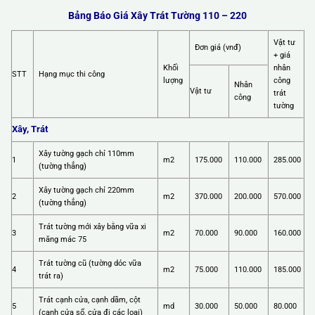
Bảng Báo Giá Xây Trát Tường 110 – 220
Vật tư
Đơn giá (vnđ)
+ giá
Khối
nhân
STT
Hạng mục thi công
lượng
công
Nhân
Vật tư
trát
công
tường
Xây, Trát
Xây tường gạch chỉ 110mm
1
m2
175.000
110.000
285.000
(tường thẳng)
Xây tường gạch chỉ 220mm
2
m2
370.000
200.000
570.000
(tường thẳng)
Trát tường mới xây bằng vữa xi
3
m2
70.000
90.000
160.000
măng mác 75
Trát tường cũ (tường dóc vữa
4
m2
75.000
110.000
185.000
trát ra)
Trát cạnh cửa, cạnh dầm, cột
5
md
30.000
50.000
80.000
(cạnh cửa sổ, cửa đi các loại)