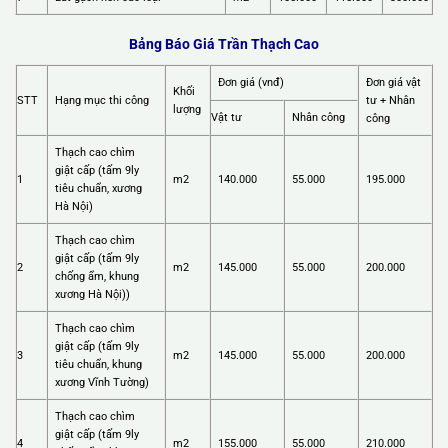
Bảng Báo Giá Trần Thạch Cao
Đơn giá (vnđ)
Đơn giá vật
Khối
STT
Hạng mục thi công
tư + Nhân
lượng
Vật tư
Nhân công
công
Thạch cao chìm
giật cấp (tấm 9ly
1
m2
140.000
55.000
195.000
tiêu chuẩn, xương
Hà Nội)
Thạch cao chìm
giật cấp (tấm 9ly
2
m2
145.000
55.000
200.000
chống ẩm, khung
xương Hà Nội))
Thạch cao chìm
giật cấp (tấm 9ly
3
m2
145.000
55.000
200.000
tiêu chuẩn, khung
xương Vĩnh Tường)
Thạch cao chìm
giật cấp (tấm 9ly
4
m2
155.000
55.000
210.000