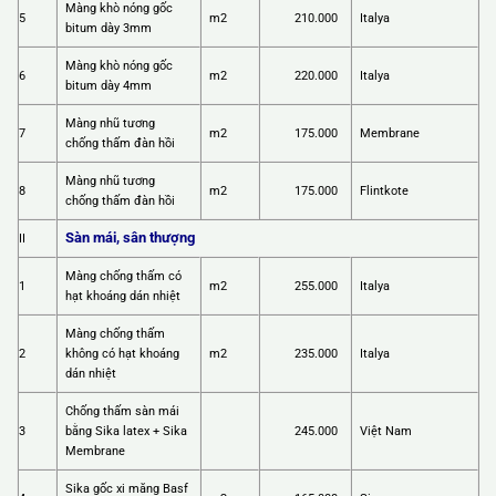
Màng khò nóng gốc
5
m2
210.000
Italya
bitum dày 3mm
Màng khò nóng gốc
6
m2
220.000
Italya
bitum dày 4mm
Màng nhũ tương
7
m2
175.000
Membrane
chống thấm đàn hồi
Màng nhũ tương
8
m2
175.000
Flintkote
chống thấm đàn hồi
Sàn mái, sân thượng
II
Màng chống thấm có
1
m2
255.000
Italya
hạt khoáng dán nhiệt
Màng chống thấm
2
không có hạt khoáng
m2
235.000
Italya
dán nhiệt
Chống thấm sàn mái
3
bằng Sika latex + Sika
245.000
Việt Nam
Membrane
Sika gốc xi măng Basf