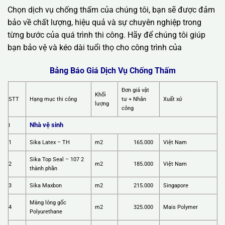
Chọn dịch vụ chống thấm của chúng tôi, bạn sẽ được đảm
bảo về chất lượng, hiệu quả và sự chuyên nghiệp trong
từng bước của quá trình thi công. Hãy để chúng tôi giúp
bạn bảo vệ và kéo dài tuổi thọ cho công trình của
Bảng Báo Giá Dịch Vụ Chống Thấm
Đơn giá vật
Khối
STT
Hạng mục thi công
tư + Nhân
Xuất xứ
lượng
công
Nhà vệ sinh
I
1
Sika Latex – TH
m2
165.000
Việt Nam
Sika Top Seal – 107 2
2
m2
185.000
Việt Nam
thành phần
3
Sika Maxbon
m2
215.000
Singapore
Màng lỏng gốc
4
m2
325.000
Mais Polymer
Polyurethane