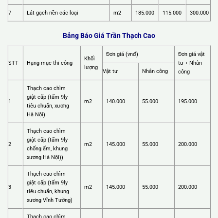
7
Lát gạch nền các loại
m2
185.000
115.000
300.000
Bảng Báo Giá Trần Thạch Cao
Đơn giá (vnđ)
Đơn giá vật
Khối
STT
Hạng mục thi công
tư + Nhân
lượng
Vật tư
Nhân công
công
Thạch cao chìm
giật cấp (tấm 9ly
1
m2
140.000
55.000
195.000
tiêu chuẩn, xương
Hà Nội)
Thạch cao chìm
giật cấp (tấm 9ly
2
m2
145.000
55.000
200.000
chống ẩm, khung
xương Hà Nội))
Thạch cao chìm
giật cấp (tấm 9ly
3
m2
145.000
55.000
200.000
tiêu chuẩn, khung
xương Vĩnh Tường)
Thạch cao chìm