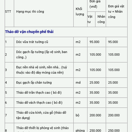
Đơn giá
Đơn giá vật
(vnđ)
Khối
STT
Hạng mục thi công
tư + Nhân
lượng
Vật
Nhân
công
tư
công
Tháo dỡ vận chuyển phế thải
1
Dóc vữa trát tường cũ
m2
95.000
95.000
Dóc gạch ốp tường (ốp vệ sinh, ban
2
m2
105.000
105.000
công…)
Đục nền nhà vệ sinh, nền nhà… (tuỳ
3
m2
105.000
105.000
thuộc vào độ dày mỏng của nền)
4
Đục gạch ốp chân tường
md
25.000
25.000
5
Tháo dỡ trần thạch cao ( bỏ đi)
m2
35.000
35.000
6
Tháo dỡ vách thạch cao ( bỏ đi)
m2
35.000
35.000
Tháo dỡ cửa kính, cửa gỗ (tháo dỡ
7
bộ
200.000
200.000
tận dụng)
Tháo dỡ thiết bị phòng vệ sinh (tháo
8
phòng
250.000
250.000