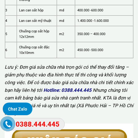
3
Lan can sắt hộp
md
400.000 -600.000
4
Lan can sắt mỹ thuật
md
1.400.000 -1.600.000
Chuồng cọp sắt hộp
5
m2
350.000 – 400.000
12x12mm
Chuồng cọp sắt đặc
6
m2
450.000 -500.000
10x10mm
Lưu ý:
Đơn giá sửa chữa nhà trọn gói có thể thay đổi tăng –
giảm phụ thuộc vào địa hình thực tế thi công và khối lượng
công việc. Để có được báo giá sửa chữa nhà chi tiết chính xác
bạn hãy liên hệ tới
Hotline:
0388.444.445
Nhưng chúng tôi
cam kết bảng báo giá sửa nhà cạnh tranh nhất. KTA là đơn vị
cải tạo nhà giá rẻ và uy tín nhất tại (Xã Phước Hải – TP Hồ Chí
Chat Zalo
Minh).
0388.444.445