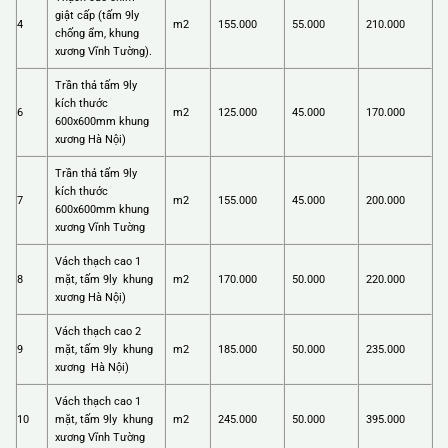
giật cấp (tấm 9ly
4
m2
155.000
55.000
210.000
chống ẩm, khung
xương Vĩnh Tường).
Trần thả tấm 9ly
kích thước
6
m2
125.000
45.000
170.000
600x600mm khung
xương Hà Nội)
Trần thả tấm 9ly
kích thước
7
m2
155.000
45.000
200.000
600x600mm khung
xương Vĩnh Tường
Vách thạch cao 1
8
mặt, tấm 9ly khung
m2
170.000
50.000
220.000
xương Hà Nội)
Vách thạch cao 2
9
mặt, tấm 9ly khung
m2
185.000
50.000
235.000
xương Hà Nội)
Vách thạch cao 1
10
mặt, tấm 9ly khung
m2
245.000
50.000
395.000
xương Vĩnh Tường