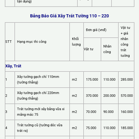
tận dụng)
Bảng Báo Giá Xây Trát Tường 110 – 220
Vật tư
Đơn giá (vnđ)
+ giá
Khối
nhân
STT
Hạng mục thi công
lượng
công
Nhân
Vật tư
trát
công
tường
Xây, Trát
Xây tường gạch chỉ 110mm
1
m2
175.000
110.000
285.000
(tường thẳng)
Xây tường gạch chỉ 220mm
2
m2
370.000
200.000
570.000
(tường thẳng)
Trát tường mới xây bằng vữa xi
3
m2
70.000
90.000
160.000
măng mác 75
Trát tường cũ (tường dóc vữa
4
m2
75.000
110.000
185.000
trát ra)