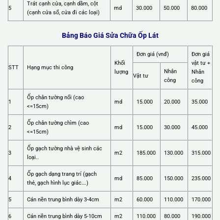
Trát cạnh cửa, cạnh dầm, cột
5
md
30.000
50.000
80.000
(cạnh cửa sổ, cửa đi các loại)
Bảng Báo Giá Sửa Chữa Ốp Lát
Đơn giá (vnđ)
Đơn giá
Khối
vật tư +
STT
Hạng mục thi công
Nhân
lượng
Nhân
Vật tư
công
công
Ốp chân tường nổi (cao
1
md
15.000
20.000
35.000
<=15cm)
Ốp chân tường chìm (cao
2
md
15.000
30.000
45.000
<=15cm)
Ốp gạch tường nhà vệ sinh các
3
m2
185.000
130.000
315.000
loại..
Ốp gạch dạng trang trí (gạch
4
md
85.000
150.000
235.000
thẻ, gạch hình lục giác….)
5
Cán nền trung bình dày 3-4cm
m2
60.000
110.000
170.000
6
Cán nền trung bình dày 5-10cm
m2
110.000
80.000
190.000