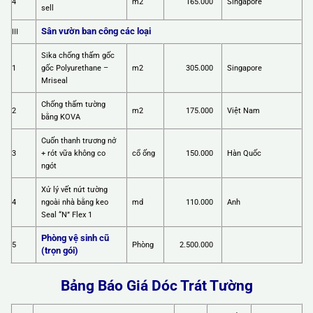
4
m2
165.000
Singapore
sell
Sân vườn ban công các loại
III
Sika chống thấm gốc
1
gốc Polyurethane –
m2
305.000
Singapore
Mriseal
Chống thấm tường
2
m2
175.000
Việt Nam
bằng KOVA
Cuốn thanh trương nở
3
+ rót vữa không co
cổ ống
150.000
Hàn Quốc
ngót
Xử lý vết nứt tường
4
ngoài nhà bằng keo
md
110.000
Anh
Seal “N” Flex 1
Phòng vệ sinh cũ
5
Phòng
2.500.000
(trọn gói)
Bảng Báo Giá Dóc Trát Tường