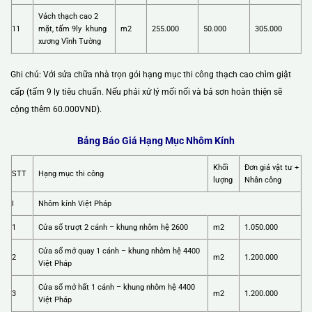
Vách thạch cao 2
11
mặt, tấm 9ly khung
m2
255.000
50.000
305.000
xương Vĩnh Tường
Ghi chú: Với sửa chữa nhà trọn gói hạng mục thi công thạch cao chìm giật
cấp (tấm 9 ly tiêu chuẩn. Nếu phải xử lý mối nối và bả sơn hoàn thiện sẽ
cộng thêm 60.000VND).
Bảng Báo Giá Hạng Mục Nhôm Kính
Khối
Đơn giá vật tư +
STT
Hạng mục thi công
lượng
Nhân công
I
Nhôm kính Việt Pháp
1
Cửa sổ trượt 2 cánh – khung nhôm hệ 2600
m2
1.050.000
Cửa sổ mở quay 1 cánh – khung nhôm hệ 4400
2
m2
1.200.000
Việt Pháp
Cửa sổ mở hất 1 cánh – khung nhôm hệ 4400
3
m2
1.200.000
Việt Pháp