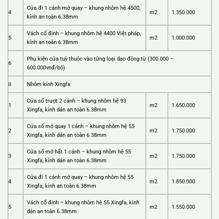
Cửa đi 1 cánh mở quay – khung nhôm hệ 4500,
4
m2
1.350.000
kính an toàn 6.38mm
Vách cố định – khung nhôm hệ 4400 Việt pháp,
5
m2
1.000.000
kính an toàn 6.38mm
Phụ kiện cửa tuỳ thuộc vào từng loại dao động từ (300.000 –
6
600.000vnđ/bộ)
II
Nhôm kính Xingfa
Cửa sổ trượt 2 cánh – khung nhôm hệ 93
1
m2
1.650.000
Xingfa, kính dán an toàn 6.38mm
Cửa sổ mở quay 1 cánh – khung nhôm hệ 55
2
m2
1.750.000
Xingfa, kính dán an toàn 6.38mm
Cửa sổ mở hất 1 cánh – khung nhôm hệ 55
3
m2
1.750.000
Xingfa, kính dán an toàn 6.38mm
Cửa đi 1 cánh mở quay – khung nhôm hệ 55
4
m2
1.850.000
Xingfa, kính an toàn 6.38mm
Vách cố định – khung nhôm hệ 55 Xingfa, kính
5
m2
1.550.000
dán an toàn 6.38mm