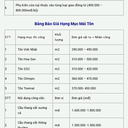
Phụ kiện cửa tuỳ thuộc vào từng loại giao động từ (400.000 –
6
800.000vnđ/bộ)
Bảng Báo Giá Hạng Mục Mái Tôn
Khối
STT
Hạng mục thi công
Đơn giá vật tư + Nhân công
lượng
1
Tôn Việt Nhật
m2
290.000 – 490.000
2
Tôn Hoa Sen
m2
310.000 – 500.000
3
Tôn SSC
m2
310.000 – 420.000
4
Tôn Olimpic
m2
360.000 – 470.000
5
Tôn Tonmat
m2
370.000- 450.000
STT
Nội dung công việc
Đơn vị
Đơn giá (vnđ)
Cầu thang sắt xương
1
md
1.600.000 -1.800.000
cá
Cầu thang sắt thông
2
md
1.300.000 -1.500.000
thường