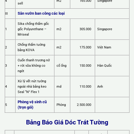
4
m2
165.000
Singapore
sell
Sân vườn ban công các loại
III
Sika chống thấm gốc
1
gốc Polyurethane –
m2
305.000
Singapore
Mriseal
Chống thấm tường
2
m2
175.000
Việt Nam
bằng KOVA
Cuốn thanh trương nở
3
+ rót vữa không co
cổ ống
150.000
Hàn Quốc
ngót
Xử lý vết nứt tường
4
ngoài nhà bằng keo
md
110.000
Anh
Seal “N” Flex 1
Phòng vệ sinh cũ
5
Phòng
2.500.000
(trọn gói)
Bảng Báo Giá Dóc Trát Tường