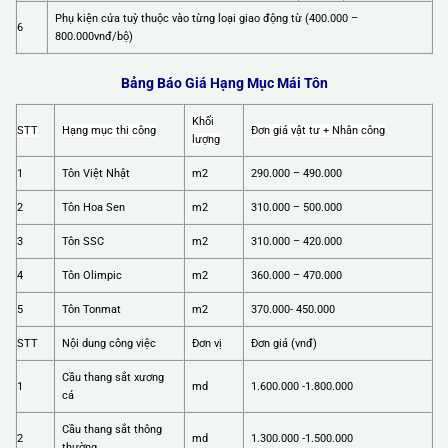
Phụ kiện cửa tuỳ thuộc vào từng loại giao động từ (400.000 –
6
800.000vnđ/bộ)
Bảng Báo Giá Hạng Mục Mái Tôn
Khối
STT
Hạng mục thi công
Đơn giá vật tư + Nhân công
lượng
1
Tôn Việt Nhật
m2
290.000 – 490.000
2
Tôn Hoa Sen
m2
310.000 – 500.000
3
Tôn SSC
m2
310.000 – 420.000
4
Tôn Olimpic
m2
360.000 – 470.000
5
Tôn Tonmat
m2
370.000- 450.000
STT
Nội dung công việc
Đơn vị
Đơn giá (vnđ)
Cầu thang sắt xương
1
md
1.600.000 -1.800.000
cá
Cầu thang sắt thông
2
md
1.300.000 -1.500.000
thường