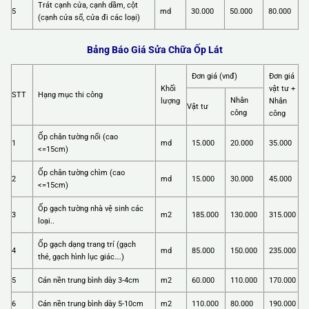
Trát cạnh cửa, cạnh dầm, cột
5
md
30.000
50.000
80.000
(cạnh cửa sổ, cửa đi các loại)
Bảng Báo Giá Sửa Chữa Ốp Lát
Đơn giá (vnđ)
Đơn giá
Khối
vật tư +
STT
Hạng mục thi công
Nhân
lượng
Nhân
Vật tư
công
công
Ốp chân tường nổi (cao
1
md
15.000
20.000
35.000
<=15cm)
Ốp chân tường chìm (cao
2
md
15.000
30.000
45.000
<=15cm)
Ốp gạch tường nhà vệ sinh các
3
m2
185.000
130.000
315.000
loại..
Ốp gạch dạng trang trí (gạch
4
md
85.000
150.000
235.000
thẻ, gạch hình lục giác….)
5
Cán nền trung bình dày 3-4cm
m2
60.000
110.000
170.000
6
Cán nền trung bình dày 5-10cm
m2
110.000
80.000
190.000