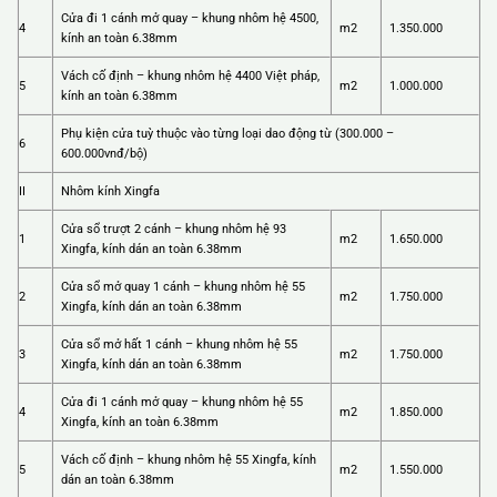
Cửa đi 1 cánh mở quay – khung nhôm hệ 4500,
4
m2
1.350.000
kính an toàn 6.38mm
Vách cố định – khung nhôm hệ 4400 Việt pháp,
5
m2
1.000.000
kính an toàn 6.38mm
Phụ kiện cửa tuỳ thuộc vào từng loại dao động từ (300.000 –
6
600.000vnđ/bộ)
II
Nhôm kính Xingfa
Cửa sổ trượt 2 cánh – khung nhôm hệ 93
1
m2
1.650.000
Xingfa, kính dán an toàn 6.38mm
Cửa sổ mở quay 1 cánh – khung nhôm hệ 55
2
m2
1.750.000
Xingfa, kính dán an toàn 6.38mm
Cửa sổ mở hất 1 cánh – khung nhôm hệ 55
3
m2
1.750.000
Xingfa, kính dán an toàn 6.38mm
Cửa đi 1 cánh mở quay – khung nhôm hệ 55
4
m2
1.850.000
Xingfa, kính an toàn 6.38mm
Vách cố định – khung nhôm hệ 55 Xingfa, kính
5
m2
1.550.000
dán an toàn 6.38mm