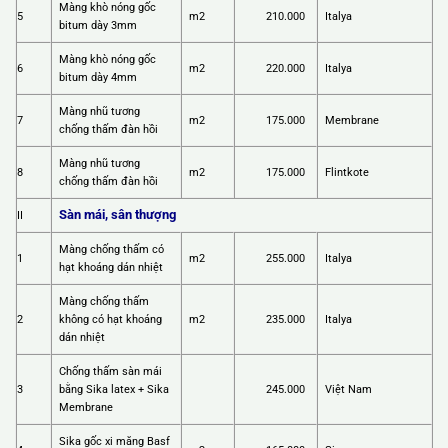
Màng khò nóng gốc
5
m2
210.000
Italya
bitum dày 3mm
Màng khò nóng gốc
6
m2
220.000
Italya
bitum dày 4mm
Màng nhũ tương
7
m2
175.000
Membrane
chống thấm đàn hồi
Màng nhũ tương
8
m2
175.000
Flintkote
chống thấm đàn hồi
Sàn mái, sân thượng
II
Màng chống thấm có
1
m2
255.000
Italya
hạt khoáng dán nhiệt
Màng chống thấm
2
không có hạt khoáng
m2
235.000
Italya
dán nhiệt
Chống thấm sàn mái
3
bằng Sika latex + Sika
245.000
Việt Nam
Membrane
Sika gốc xi măng Basf