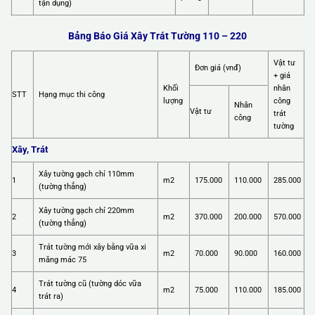
tận dụng)
Bảng Báo Giá Xây Trát Tường 110 – 220
Vật tư
Đơn giá (vnđ)
+ giá
Khối
nhân
STT
Hạng mục thi công
lượng
công
Nhân
Vật tư
trát
công
tường
Xây, Trát
Xây tường gạch chỉ 110mm
1
m2
175.000
110.000
285.000
(tường thẳng)
Xây tường gạch chỉ 220mm
2
m2
370.000
200.000
570.000
(tường thẳng)
Trát tường mới xây bằng vữa xi
3
m2
70.000
90.000
160.000
măng mác 75
Trát tường cũ (tường dóc vữa
4
m2
75.000
110.000
185.000
trát ra)