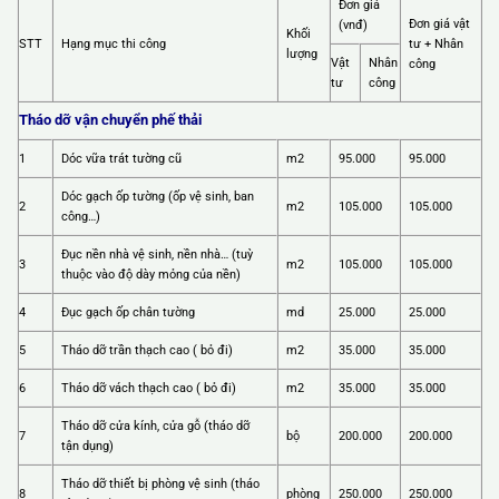
Đơn giá
Đơn giá vật
(vnđ)
Khối
STT
Hạng mục thi công
tư + Nhân
lượng
Vật
Nhân
công
tư
công
Tháo dỡ vận chuyển phế thải
1
Dóc vữa trát tường cũ
m2
95.000
95.000
Dóc gạch ốp tường (ốp vệ sinh, ban
2
m2
105.000
105.000
công…)
Đục nền nhà vệ sinh, nền nhà… (tuỳ
3
m2
105.000
105.000
thuộc vào độ dày mỏng của nền)
4
Đục gạch ốp chân tường
md
25.000
25.000
5
Tháo dỡ trần thạch cao ( bỏ đi)
m2
35.000
35.000
6
Tháo dỡ vách thạch cao ( bỏ đi)
m2
35.000
35.000
Tháo dỡ cửa kính, cửa gỗ (tháo dỡ
7
bộ
200.000
200.000
tận dụng)
Tháo dỡ thiết bị phòng vệ sinh (tháo
8
phòng
250.000
250.000