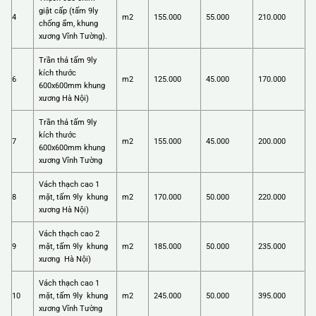
giật cấp (tấm 9ly
4
m2
155.000
55.000
210.000
chống ẩm, khung
xương Vĩnh Tường).
Trần thả tấm 9ly
kích thước
6
m2
125.000
45.000
170.000
600x600mm khung
xương Hà Nội)
Trần thả tấm 9ly
kích thước
7
m2
155.000
45.000
200.000
600x600mm khung
xương Vĩnh Tường
Vách thạch cao 1
8
mặt, tấm 9ly khung
m2
170.000
50.000
220.000
xương Hà Nội)
Vách thạch cao 2
9
mặt, tấm 9ly khung
m2
185.000
50.000
235.000
xương Hà Nội)
Vách thạch cao 1
10
mặt, tấm 9ly khung
m2
245.000
50.000
395.000
xương Vĩnh Tường