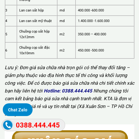
3
Lan can sắt hộp
md
400.000 -600.000
4
Lan can sắt mỹ thuật
md
1.400.000 -1.600.000
Chuồng cọp sắt hộp
5
m2
350.000 – 400.000
12x12mm
Chuồng cọp sắt đặc
6
m2
450.000 -500.000
10x10mm
Lưu ý:
Đơn giá sửa chữa nhà trọn gói có thể thay đổi tăng –
giảm phụ thuộc vào địa hình thực tế thi công và khối lượng
công việc. Để có được báo giá sửa chữa nhà chi tiết chính xác
bạn hãy liên hệ tới
Hotline:
0388.444.445
Nhưng chúng tôi
cam kết bảng báo giá sửa nhà cạnh tranh nhất. KTA là đơn vị
cải tạo nhà giá rẻ và uy tín nhất tại (Xã Xuân Sơn – TP Hồ Chí
Chat Zalo
Minh).
0388.444.445