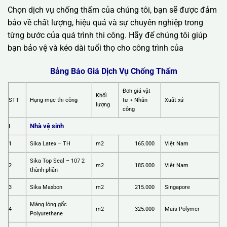
Chọn dịch vụ chống thấm của chúng tôi, bạn sẽ được đảm
bảo về chất lượng, hiệu quả và sự chuyên nghiệp trong
từng bước của quá trình thi công. Hãy để chúng tôi giúp
bạn bảo vệ và kéo dài tuổi thọ cho công trình của
Bảng Báo Giá Dịch Vụ Chống Thấm
Đơn giá vật
Khối
STT
Hạng mục thi công
tư + Nhân
Xuất xứ
lượng
công
Nhà vệ sinh
I
1
Sika Latex – TH
m2
165.000
Việt Nam
Sika Top Seal – 107 2
2
m2
185.000
Việt Nam
thành phần
3
Sika Maxbon
m2
215.000
Singapore
Màng lỏng gốc
4
m2
325.000
Mais Polymer
Polyurethane