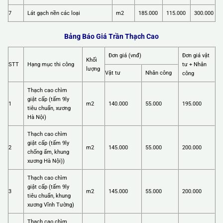
7
Lát gạch nền các loại
m2
185.000
115.000
300.000
Bảng Báo Giá Trần Thạch Cao
Đơn giá (vnđ)
Đơn giá vật
Khối
STT
Hạng mục thi công
tư + Nhân
lượng
Vật tư
Nhân công
công
Thạch cao chìm
giật cấp (tấm 9ly
1
m2
140.000
55.000
195.000
tiêu chuẩn, xương
Hà Nội)
Thạch cao chìm
giật cấp (tấm 9ly
2
m2
145.000
55.000
200.000
chống ẩm, khung
xương Hà Nội))
Thạch cao chìm
giật cấp (tấm 9ly
3
m2
145.000
55.000
200.000
tiêu chuẩn, khung
xương Vĩnh Tường)
Thạch cao chìm