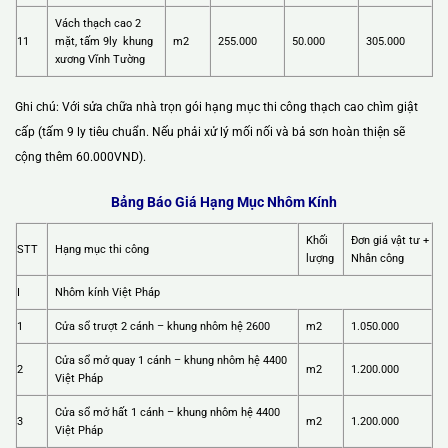
Vách thạch cao 2
11
mặt, tấm 9ly khung
m2
255.000
50.000
305.000
xương Vĩnh Tường
Ghi chú: Với sửa chữa nhà trọn gói hạng mục thi công thạch cao chìm giật
cấp (tấm 9 ly tiêu chuẩn. Nếu phải xử lý mối nối và bả sơn hoàn thiện sẽ
cộng thêm 60.000VND).
Bảng Báo Giá Hạng Mục Nhôm Kính
Khối
Đơn giá vật tư +
STT
Hạng mục thi công
lượng
Nhân công
I
Nhôm kính Việt Pháp
1
Cửa sổ trượt 2 cánh – khung nhôm hệ 2600
m2
1.050.000
Cửa sổ mở quay 1 cánh – khung nhôm hệ 4400
2
m2
1.200.000
Việt Pháp
Cửa sổ mở hất 1 cánh – khung nhôm hệ 4400
3
m2
1.200.000
Việt Pháp