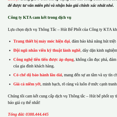
để được tư vấn miễn phí và nhận báo giá chính xác nhất nhé.
Công ty KTA cam kết trong dịch vụ
Lựa chọn dịch vụ Thông Tắc – Hút Bể Phốt của Công ty KTA khá
Trang thiết bị máy móc hiện đại
,
đảm bảo khả năng hút triệt
Đội ngũ nhân viên kỹ thuật lành nghề
, dày dặn kinh nghiệm
Công nghệ tiên tiến được áp dụng
, không cần đục phá, đảm
của gia đình khách hàng.
Có chế dộ bảo hành lâu dài
, mang đến sự an tâm và uy tín c
Giá cả niêm yết
, minh bạch, rõ ràng và luôn ở mức cạnh tranh
Chúng tôi cam kết cung cấp dịch vụ Thông tắc – Hút bể phốt uy tí
báo giá cụ thể nhất!
Tổng đài: 0388.444.445