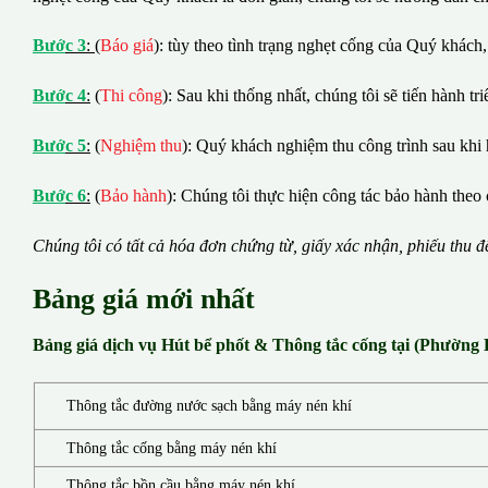
B
ướ
c 3
:
(
Báo giá
): tùy theo tình trạng nghẹt cống của Quý khách,
B
ướ
c 4
:
(
Thi công
): Sau khi thống nhất, chúng tôi sẽ tiến hành tr
B
ướ
c 5
:
(
Nghiệm thu
): Quý khách nghiệm thu công trình sau khi 
B
ướ
c 6
:
(
Bảo hành
): Chúng tôi thực hiện công tác bảo hành theo 
Chúng tôi có t
ấ
t c
ả
h
ó
a
đ
ơ
n chứng từ, gi
ấ
y x
á
c nh
ậ
n, phi
ế
u thu
đ
Bảng giá mới nhất
Bảng giá dịch vụ Hút bể phốt & Thông tắc cống tại (Phường
Thông tắc đường nước sạch bằng máy nén khí
Thông tắc cống bằng máy nén khí
Thông tắc bồn cầu bằng máy nén khí