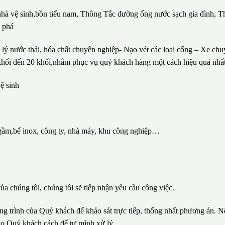
 nhà vệ sinh,bồn tiểu nam, Thông Tắc đường ống nước sạch gia đình, T
c phá
lý nước thải, hóa chất chuyên nghiệp- Nạo vét các loại cống – Xe ch
1 khối đến 20 khối,nhằm phục vụ quý khách hàng một cách hiệu quả nhất
ệ sinh
gầm,bể inox, công ty, nhà máy, khu công nghiệp…
ủa chúng tôi, chúng tôi sẽ tiếp nhận yêu cầu công việc.
ông trình của Quý khách để khảo sát trực tiếp, thống nhất phương án. N
ho Quý khách cách để tự mình xử lý.