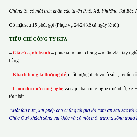
Chúng tôi có m
ặ
t tr
ê
n kh
ắ
p c
á
c tuy
ế
n Ph
ố
, Xã, Phường
Tại Bắc 
Có mặt sau 15 phút gọi (Phục vụ 24/24 kể cả ngày lễ tết)
TIÊU CHÍ CÔNG TY KTA
–
Giá cả cạnh tranh
– phục vụ nhanh chóng – nhân viên tay nghề 
hàng
–
Khách hàng là thượng đế
, chất lượng dịch vụ là số 1, uy tín c
–
Luôn đổi mới công nghệ
và cập nhật công nghệ mới nhất, xe H
tốt nhất.
“M
ộ
t l
ầ
n n
ữ
a, xin ph
é
p cho ch
ú
ng tôi g
ử
i l
ờ
i c
ả
m
ơ
n s
â
u s
ắ
c t
ớ
i
Ch
ú
c Qu
ý
kh
á
ch s
ố
ng vui kh
ỏ
e v
à
c
ó
m
ộ
t m
ô
i tr
ườ
ng s
ố
ng trong 