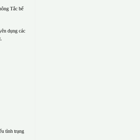
hông Tắc bể
uyên dụng các
.
ếu tình trạng