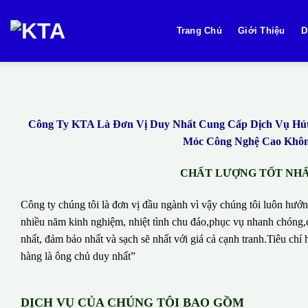
Bỏ
qua
Trang Chủ
Giới Thiệu
D
nội
dung
Công Ty KTA Là Đơn Vị Duy Nhất Cung Cấp Dịch Vụ Hút B
Móc Công Nghệ Cao Không
CHẤT LƯỢNG TỐT NHẤT
Công ty chúng tôi là đơn vị đầu ngành vì vậy chúng tôi luôn hướn
nhiều năm kinh nghiệm, nhiệt tình chu đáo,phục vụ nhanh chóng,c
nhất, đảm bảo nhất và sạch sẽ nhất với giá cả cạnh tranh.Tiêu c
hàng là ông chủ duy nhất”
DỊCH VỤ CỦA CHÚNG TÔI BAO GỒM