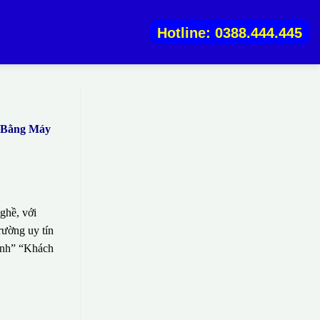
Hotline: 0388.444.445
) Bằng Máy
ghề, với
rường uy tín
sinh” “Khách