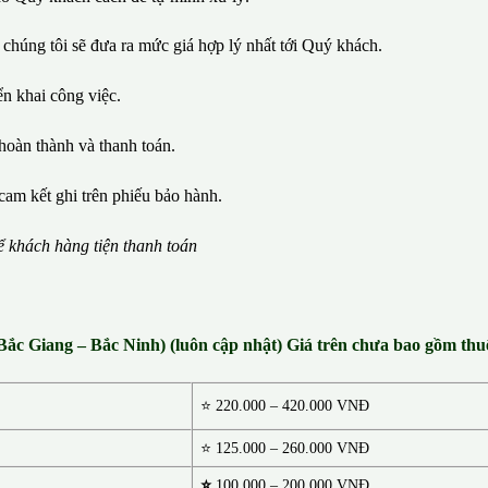
 chúng tôi sẽ đưa ra mức giá hợp lý nhất tới Quý khách.
iển khai công việc.
hoàn thành và thanh toán.
cam kết ghi trên phiếu bảo hành.
ể
kh
á
ch h
à
ng ti
ệ
n thanh to
á
n
 Bắc Giang – Bắc Ninh) (luôn cập nhật) Giá trên chưa bao gồm t
⭐
220.000 – 420.000 VNĐ
⭐ 125.000 – 260.000 VNĐ
⭐
100.000 – 200.000 VNĐ