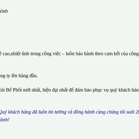
Ninh
cao,nhiệt tình trong công việc – luôn bảo hành theo cam kết của công
ông ty lên hàng đầu.
út Bể Phốt mới nhất, hiện đại nhất để đảm bảo phục vụ quý khách hà
 Qu
ý
kh
á
ch h
à
ng
đã
lu
ô
n tin t
ưở
ng v
à
đ
ồ
ng h
à
nh c
ù
ng ch
ú
ng t
ô
i su
ố
t 2
l
à
nh!