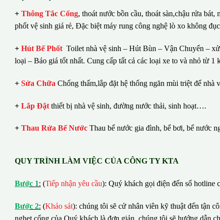
+
Thông Tắc Cống
,
thoát nước bồn cầu, thoát sàn,chậu rửa bát,
phốt vệ sinh giá rẻ, Đặc biệt máy rung công nghệ lò xo không đụ
+
Hút Bể Phốt
Toilet nhà vệ sinh – Hút Bùn – Vận Chuyển – xử 
loại – Báo giá tốt nhất.
Cung cấp tất cả các loại xe to và nhỏ từ 
+
Sửa Chữa
Chống thấm,lắp đặt hệ thống ngăn mùi triệt để nhà v
+
Lắp Đặt
thiết bị nhà vệ sinh, đường nước thải, sinh hoạt….
+
Thau Rửa Bể Nước
Thau bể nước gia đình, bể bơi, bể nước n
QUY TRÌNH LÀM VIỆC CỦA CÔNG TY KTA
B
ướ
c 1
:
(
Tiếp nhận yêu cầu
): Quý khách gọi điện đến số hotline c
B
ướ
c 2
:
(
Khảo sát
): chúng tôi sẽ cử nhân viên kỹ thuật đến tận c
nghẹt cống của Quý khách là đơn giản, chúng tôi sẽ hướng dẫn c