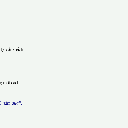
 ty với khách
ng một cách
0 n
ă
m qua
”
.