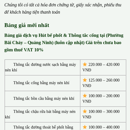
Chúng tôi có t
ấ
t c
ả
h
ó
a
đ
ơ
n chứng từ, gi
ấ
y x
á
c nh
ậ
n, phi
ế
u thu
đ
ể
kh
á
ch h
à
ng ti
ệ
n thanh to
á
n
Bảng giá mới nhất
Bảng giá dịch vụ Hút bể phốt & Thông tắc cống tại (Phường
Bãi Cháy – Quảng Ninh) (luôn cập nhật) Giá trên chưa bao
gồm thuế VAT 10%
Thông tắc đường nước sạch bằng máy
220.000 – 420.000
nén khí
VNĐ
125.000 – 260.000
Thông tắc cống bằng máy nén khí
VNĐ
100.000 – 200.000
Thông tắc bồn cầu bằng máy nén khí
VNĐ
Thông tắc chậu rửa bát bằng máy nén
100.000 – 300.000
khí
VNĐ
Thông tắc đường thoát bể phốt bằng
100.000 – 400.000