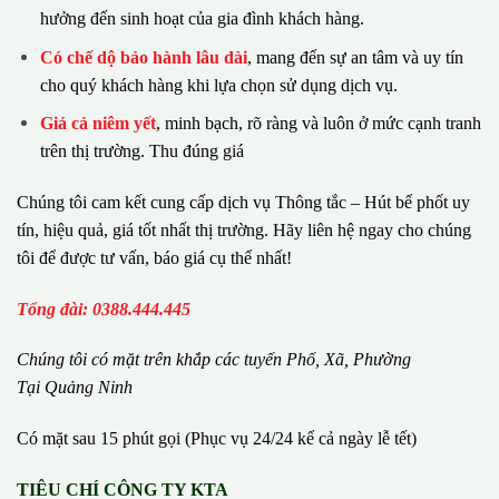
hưởng đến sinh hoạt của gia đình khách hàng.
Có chế dộ bảo hành lâu dài
, mang đến sự an tâm và uy tín
cho quý khách hàng khi lựa chọn sử dụng dịch vụ.
Giá cả niêm yết
, minh bạch, rõ ràng và luôn ở mức cạnh tranh
trên thị trường. Thu đúng giá
Chúng tôi cam kết cung cấp dịch vụ Thông tắc – Hút bể phốt uy
tín, hiệu quả, giá tốt nhất thị trường. Hãy liên hệ ngay cho chúng
tôi để được tư vấn, báo giá cụ thể nhất!
Tổng đài: 0388.444.445
Chúng tôi có m
ặ
t tr
ê
n kh
ắ
p c
á
c tuy
ế
n Ph
ố
, Xã, Phường
Tại Quảng Ninh
Có mặt sau 15 phút gọi (Phục vụ 24/24 kể cả ngày lễ tết)
TIÊU CHÍ CÔNG TY KTA