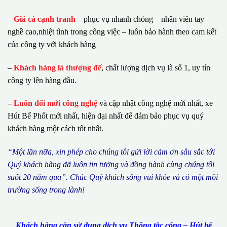
–
Giá cả cạnh tranh
– phục vụ nhanh chóng – nhân viên tay
nghề cao,nhiệt tình trong công việc – luôn bảo hành theo cam kết
của công ty với khách hàng
–
Khách hàng là thượng đế
, chất lượng dịch vụ là số 1, uy tín
công ty lên hàng đầu.
–
Luôn đổi mới công nghệ
và cập nhật công nghệ mới nhất, xe
Hút Bể Phốt mới nhất, hiện đại nhất để đảm bảo phục vụ quý
khách hàng một cách tốt nhất.
“M
ộ
t l
ầ
n n
ữ
a, xin ph
é
p cho ch
ú
ng tôi g
ử
i l
ờ
i c
ả
m
ơ
n s
â
u s
ắ
c t
ớ
i
Qu
ý
kh
á
ch h
à
ng
đã
lu
ô
n tin t
ưở
ng v
à
đ
ồ
ng h
à
nh c
ù
ng ch
ú
ng t
ô
i
su
ố
t 20 n
ă
m qua
”
. Ch
ú
c Qu
ý
kh
á
ch s
ố
ng vui kh
ỏ
e v
à
c
ó
m
ộ
t m
ô
i
tr
ườ
ng s
ố
ng trong l
à
nh!
Khách hàng cần sử dụng dịch vụ Thông tắc cống – Hút bể