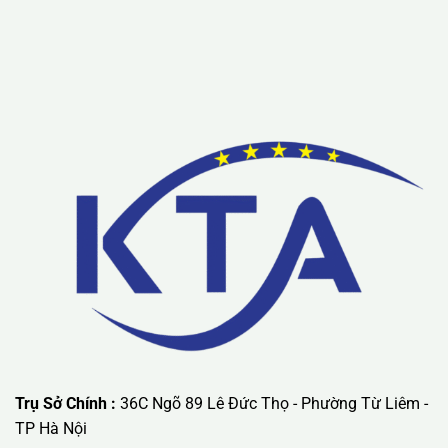
Lưu ý: Liên hệ chúng tôi được áp dụng chương trình khuyến
mãi ưu đãi có giá trị lớn nhất.