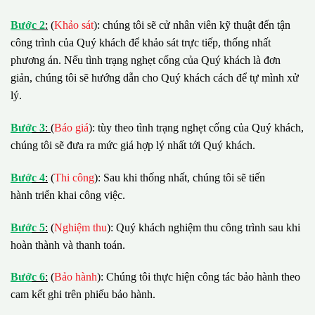
B
ướ
c 2
:
(
Khảo sát
): chúng tôi sẽ cử nhân viên kỹ thuật đến tận
công trình của Quý khách để khảo sát trực tiếp, thống nhất
phương án. Nếu tình trạng nghẹt cống của Quý khách là đơn
giản, chúng tôi sẽ hướng dẫn cho Quý khách cách để tự mình xử
lý.
B
ướ
c 3
:
(
Báo giá
): tùy theo tình trạng nghẹt cống của Quý khách,
chúng tôi sẽ đưa ra mức giá hợp lý nhất tới Quý khách.
B
ướ
c 4
:
(
Thi công
): Sau khi thống nhất, chúng tôi sẽ tiến
hành triển khai công việc.
B
ướ
c 5
:
(
Nghiệm thu
): Quý khách nghiệm thu công trình sau khi
hoàn thành và thanh toán.
B
ướ
c 6
:
(
Bảo hành
): Chúng tôi thực hiện công tác bảo hành theo
cam kết ghi trên phiếu bảo hành.