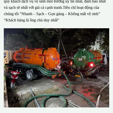
quý khách dịch vụ vệ sinh môi trường uy tín nhất, đảm bảo nhất
và sạch sẽ nhất với giá cả cạnh tranh.Tiêu chí hoạt động của
chúng tôi “Nhanh – Sạch – Gọn gàng – Không mất vệ sinh”
“Khách hàng là ông chủ duy nhất”