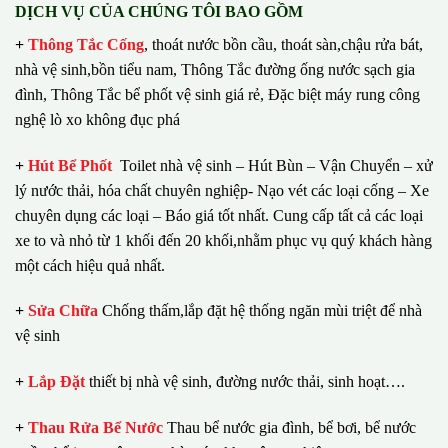
DỊCH VỤ CỦA CHÚNG TÔI BAO GỒM
+
Thông Tắc Cống
,
thoát nước bồn cầu, thoát sàn,chậu rửa bát,
nhà vệ sinh,bồn tiểu nam, Thông Tắc đường ống nước sạch gia
đình, Thông Tắc bể phốt vệ sinh giá rẻ, Đặc biệt máy rung công
nghệ lò xo không đục phá
+
Hút Bể Phốt
Toilet nhà vệ sinh – Hút Bùn – Vận Chuyển – xử
lý nước thải, hóa chất chuyên nghiệp- Nạo vét các loại cống – Xe
chuyên dụng các loại – Báo giá tốt nhất.
Cung cấp tất cả các loại
xe to và nhỏ từ 1 khối đến 20 khối,nhằm phục vụ quý khách hàng
một cách hiệu quả nhất.
+
Sửa Chữa
Chống thấm,lắp đặt hệ thống ngăn mùi triệt để nhà
vệ sinh
+
Lắp Đặt
thiết bị nhà vệ sinh, đường nước thải, sinh hoạt….
+
Thau Rửa Bể Nước
Thau bể nước gia đình, bể bơi, bể nước