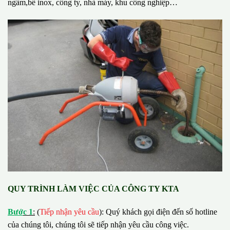
ngầm,bể inox, công ty, nhà máy, khu công nghiệp…
QUY TRÌNH LÀM VIỆC CỦA CÔNG TY KTA
B
ướ
c 1
:
(
Tiếp nhận yêu cầu
): Quý khách gọi điện đến số hotline
của chúng tôi, chúng tôi sẽ tiếp nhận yêu cầu công việc.