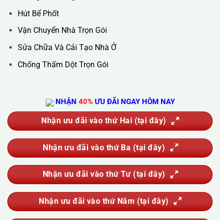
Hotline :
0388.444.445
Website :
https://kta.vn
DỊCH VỤ CỦA CHÚNG TÔI
Vệ Sinh Công Nghiệp
Vệ Sinh Kính Nhà Cao Tầng
Vệ Sinh Sau Xây Dựng
Đánh Bóng Và Phục Hồi Sàn Đá
Giặt Thảm, Giặt Đệm, Giặt Rèm, Giặt Sofa
Sục Rửa Đường Ống Nước Sinh Hoạt
Thau Rửa Bể Nước Sạch
Thông Tắc Cống