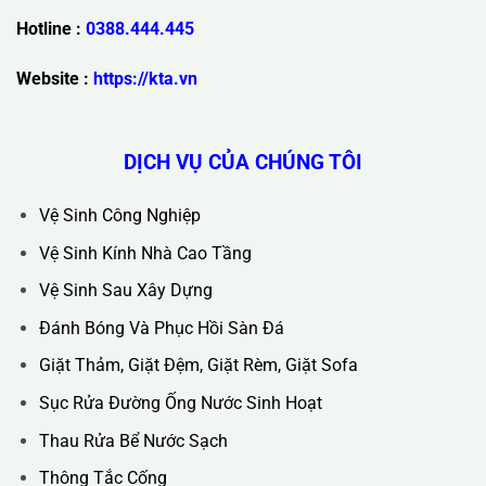
Trụ Sở Chính :
36C Ngõ 89 Lê Đức Thọ - Phường Từ Liêm -
TP Hà Nội