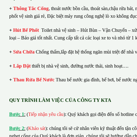
+
Thông Tắc Cống
,
thoát nước bồn cầu, thoát sàn,chậu rửa bát,
phốt vệ sinh giá rẻ, Đặc biệt máy rung công nghệ lò xo không đụ
+
Hút Bể Phốt
Toilet nhà vệ sinh – Hút Bùn – Vận Chuyển – xử 
loại – Báo giá tốt nhất.
Cung cấp tất cả các loại xe to và nhỏ từ 
+
Sửa Chữa
Chống thấm,lắp đặt hệ thống ngăn mùi triệt để nhà v
+
Lắp Đặt
thiết bị nhà vệ sinh, đường nước thải, sinh hoạt….
+
Thau Rửa Bể Nước
Thau bể nước gia đình, bể bơi, bể nước n
QUY TRÌNH LÀM VIỆC CỦA CÔNG TY KTA
B
ướ
c 1
:
(
Tiếp nhận yêu cầu
): Quý khách gọi điện đến số hotline c
B
ướ
c 2
:
(
Khảo sát
): chúng tôi sẽ cử nhân viên kỹ thuật đến tận c
nghẹt cống của Quý khách là đơn giản, chúng tôi sẽ hướng dẫn c