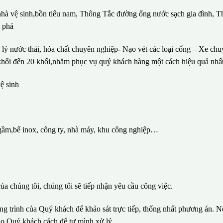
 nhà vệ sinh,bồn tiểu nam, Thông Tắc đường ống nước sạch gia đình, T
c phá
lý nước thải, hóa chất chuyên nghiệp- Nạo vét các loại cống – Xe ch
1 khối đến 20 khối,nhằm phục vụ quý khách hàng một cách hiệu quả nhất
ệ sinh
gầm,bể inox, công ty, nhà máy, khu công nghiệp…
ủa chúng tôi, chúng tôi sẽ tiếp nhận yêu cầu công việc.
ông trình của Quý khách để khảo sát trực tiếp, thống nhất phương án. N
ho Quý khách cách để tự mình xử lý.