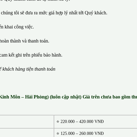
 chúng tôi sẽ đưa ra mức giá hợp lý nhất tới Quý khách.
iển khai công việc.
hoàn thành và thanh toán.
cam kết ghi trên phiếu bảo hành.
ể
kh
á
ch h
à
ng ti
ệ
n thanh to
á
n
 Kinh Môn – Hải Phòng) (luôn cập nhật) Giá trên chưa bao gồm t
⭐
220.000 – 420.000 VNĐ
⭐ 125.000 – 260.000 VNĐ