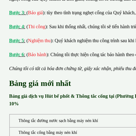
B
ướ
c 3
:
(
Báo giá
): tùy theo tình trạng nghẹt cống của Quý khách,
B
ướ
c 4
:
(
Thi công
): Sau khi thống nhất, chúng tôi sẽ tiến hành tr
B
ướ
c 5
:
(
Nghiệm thu
): Quý khách nghiệm thu công trình sau khi 
B
ướ
c 6
:
(
Bảo hành
): Chúng tôi thực hiện công tác bảo hành theo 
Chúng tôi có t
ấ
t c
ả
h
ó
a
đ
ơ
n chứng từ, gi
ấ
y x
á
c nh
ậ
n, phi
ế
u thu
đ
Bảng giá mới nhất
Bảng giá dịch vụ Hút bể phốt & Thông tắc cống tại (Phường
10%
Thông tắc đường nước sạch bằng máy nén khí
Thông tắc cống bằng máy nén khí