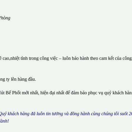
Phòng
cao,nhiệt tình trong công việc – luôn bảo hành theo cam kết của công
ông ty lên hàng đầu.
út Bể Phốt mới nhất, hiện đại nhất để đảm bảo phục vụ quý khách hà
 Qu
ý
kh
á
ch h
à
ng
đã
lu
ô
n tin t
ưở
ng v
à
đ
ồ
ng h
à
nh c
ù
ng ch
ú
ng t
ô
i su
ố
t 2
l
à
nh!