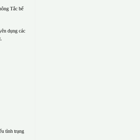
hông Tắc bể
uyên dụng các
.
ếu tình trạng