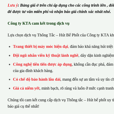
Lưu ý
:
Bảng giá ở trên chỉ áp dụng cho các công trình lớn , đố
để được tư vấn miễn phí và nhận báo giá chính xác nhất nhé.
Công ty KTA cam kết trong dịch vụ
Lựa chọn dịch vụ Thông Tắc – Hút Bể Phốt của Công ty KTA khá
Trang thiết bị máy móc hiện đại
,
đảm bảo khả năng hút triệt
Đội ngũ nhân viên kỹ thuật lành nghề
, dày dặn kinh nghiệm
Công nghệ tiên tiến được áp dụng
, không cần đục phá, đảm
của gia đình khách hàng.
Có chế dộ bảo hành lâu dài
, mang đến sự an tâm và uy tín c
Giá cả niêm yết
, minh bạch, rõ ràng và luôn ở mức cạnh tranh
Chúng tôi cam kết cung cấp dịch vụ Thông tắc – Hút bể phốt uy tí
báo giá cụ thể nhất!