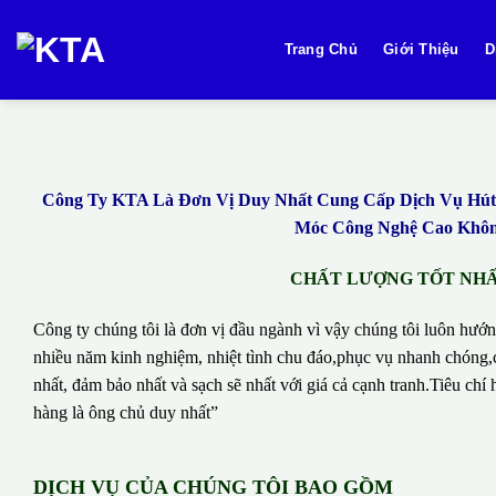
Bỏ
qua
Trang Chủ
Giới Thiệu
D
nội
dung
Công Ty KTA Là Đơn Vị Duy Nhất Cung Cấp Dịch Vụ Hút B
Móc Công Nghệ Cao Không
CHẤT LƯỢNG TỐT NHẤT
Công ty chúng tôi là đơn vị đầu ngành vì vậy chúng tôi luôn hướn
nhiều năm kinh nghiệm, nhiệt tình chu đáo,phục vụ nhanh chóng,c
nhất, đảm bảo nhất và sạch sẽ nhất với giá cả cạnh tranh.Tiêu c
hàng là ông chủ duy nhất”
DỊCH VỤ CỦA CHÚNG TÔI BAO GỒM