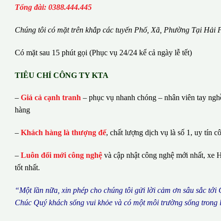
Tổng đài: 0388.444.445
Chúng tôi có m
ặ
t tr
ê
n kh
ắ
p c
á
c tuy
ế
n Ph
ố
, Xã, Phường
Tại Hải 
Có mặt sau 15 phút gọi (Phục vụ 24/24 kể cả ngày lễ tết)
TIÊU CHÍ CÔNG TY KTA
–
Giá cả cạnh tranh
– phục vụ nhanh chóng – nhân viên tay nghề 
hàng
–
Khách hàng là thượng đế
, chất lượng dịch vụ là số 1, uy tín c
–
Luôn đổi mới công nghệ
và cập nhật công nghệ mới nhất, xe H
tốt nhất.
“M
ộ
t l
ầ
n n
ữ
a, xin ph
é
p cho ch
ú
ng tôi g
ử
i l
ờ
i c
ả
m
ơ
n s
â
u s
ắ
c t
ớ
i
Ch
ú
c Qu
ý
kh
á
ch s
ố
ng vui kh
ỏ
e v
à
c
ó
m
ộ
t m
ô
i tr
ườ
ng s
ố
ng trong 