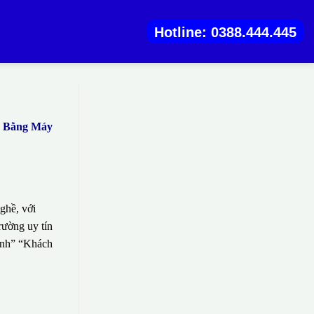
Hotline: 0388.444.445
) Bằng Máy
ghề, với
rường uy tín
sinh” “Khách