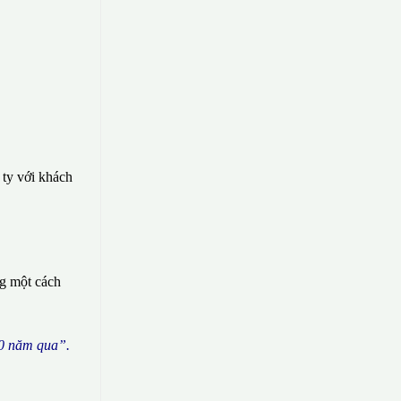
 ty với khách
ng một cách
0 n
ă
m qua
”
.