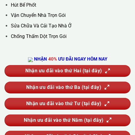
Hotline :
0388.444.445
Website :
https://kta.vn
DỊCH VỤ CỦA CHÚNG TÔI
Vệ Sinh Công Nghiệp
Vệ Sinh Kính Nhà Cao Tầng
Vệ Sinh Sau Xây Dựng
Đánh Bóng Và Phục Hồi Sàn Đá
Giặt Thảm, Giặt Đệm, Giặt Rèm, Giặt Sofa
Sục Rửa Đường Ống Nước Sinh Hoạt
Thau Rửa Bể Nước Sạch
Thông Tắc Cống