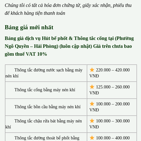
Chúng tôi có t
ấ
t c
ả
h
ó
a
đ
ơ
n chứng từ, gi
ấ
y x
á
c nh
ậ
n, phi
ế
u thu
đ
ể
kh
á
ch h
à
ng ti
ệ
n thanh to
á
n
Bảng giá mới nhất
Bảng giá dịch vụ Hút bể phốt & Thông tắc cống tại (Phường
Ngô Quyền – Hải Phòng) (luôn cập nhật) Giá trên chưa bao
gồm thuế VAT 10%
Thông tắc đường nước sạch bằng máy
220.000 – 420.000
nén khí
VNĐ
125.000 – 260.000
Thông tắc cống bằng máy nén khí
VNĐ
100.000 – 200.000
Thông tắc bồn cầu bằng máy nén khí
VNĐ
Thông tắc chậu rửa bát bằng máy nén
100.000 – 300.000
khí
VNĐ
Thông tắc đường thoát bể phốt bằng
100.000 – 400.000