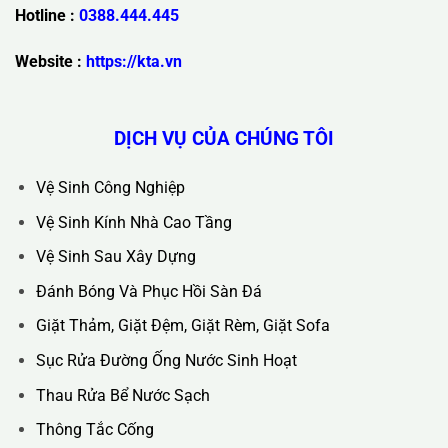
Trụ Sở Chính :
36C Ngõ 89 Lê Đức Thọ - Phường Từ Liêm -
TP Hà Nội