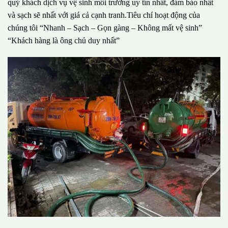
quý khách dịch vụ vệ sinh môi trường uy tín nhất, đảm bảo nhất
và sạch sẽ nhất với giá cả cạnh tranh.Tiêu chí hoạt động của
chúng tôi “Nhanh – Sạch – Gọn gàng – Không mất vệ sinh”
“Khách hàng là ông chủ duy nhất”