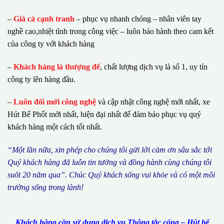
–
Giá cả cạnh tranh
– phục vụ nhanh chóng – nhân viên tay
nghề cao,nhiệt tình trong công việc – luôn bảo hành theo cam kết
của công ty với khách hàng
–
Khách hàng là thượng đế
, chất lượng dịch vụ là số 1, uy tín
công ty lên hàng đầu.
–
Luôn đổi mới công nghệ
và cập nhật công nghệ mới nhất, xe
Hút Bể Phốt mới nhất, hiện đại nhất để đảm bảo phục vụ quý
khách hàng một cách tốt nhất.
“M
ộ
t l
ầ
n n
ữ
a, xin ph
é
p cho ch
ú
ng tôi g
ử
i l
ờ
i c
ả
m
ơ
n s
â
u s
ắ
c t
ớ
i
Qu
ý
kh
á
ch h
à
ng
đã
lu
ô
n tin t
ưở
ng v
à
đ
ồ
ng h
à
nh c
ù
ng ch
ú
ng t
ô
i
su
ố
t 20 n
ă
m qua
”
. Ch
ú
c Qu
ý
kh
á
ch s
ố
ng vui kh
ỏ
e v
à
c
ó
m
ộ
t m
ô
i
tr
ườ
ng s
ố
ng trong l
à
nh!
Khách hàng cần sử dụng dịch vụ Thông tắc cống – Hút bể