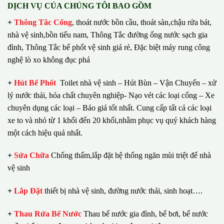
DỊCH VỤ CỦA CHÚNG TÔI BAO GỒM
+
Thông Tắc Cống
,
thoát nước bồn cầu, thoát sàn,chậu rửa bát,
nhà vệ sinh,bồn tiểu nam, Thông Tắc đường ống nước sạch gia
đình, Thông Tắc bể phốt vệ sinh giá rẻ, Đặc biệt máy rung công
nghệ lò xo không đục phá
+
Hút Bể Phốt
Toilet nhà vệ sinh – Hút Bùn – Vận Chuyển – xử
lý nước thải, hóa chất chuyên nghiệp- Nạo vét các loại cống – Xe
chuyên dụng các loại – Báo giá tốt nhất.
Cung cấp tất cả các loại
xe to và nhỏ từ 1 khối đến 20 khối,nhằm phục vụ quý khách hàng
một cách hiệu quả nhất.
+
Sửa Chữa
Chống thấm,lắp đặt hệ thống ngăn mùi triệt để nhà
vệ sinh
+
Lắp Đặt
thiết bị nhà vệ sinh, đường nước thải, sinh hoạt….
+
Thau Rửa Bể Nước
Thau bể nước gia đình, bể bơi, bể nước