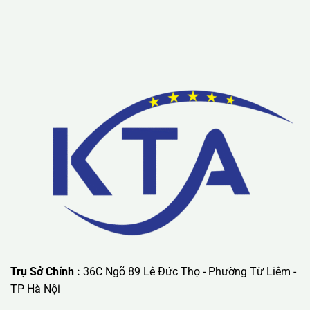
Lưu ý: Liên hệ chúng tôi được áp dụng chương trình khuyến
mãi ưu đãi có giá trị lớn nhất.