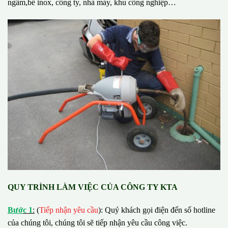
ngầm,bể inox, công ty, nhà máy, khu công nghiệp…
QUY TRÌNH LÀM VIỆC CỦA CÔNG TY KTA
B
ướ
c 1
:
(
Tiếp nhận yêu cầu
): Quý khách gọi điện đến số hotline
của chúng tôi, chúng tôi sẽ tiếp nhận yêu cầu công việc.