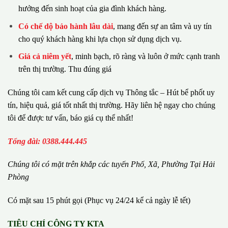
hưởng đến sinh hoạt của gia đình khách hàng.
Có chế dộ bảo hành lâu dài
, mang đến sự an tâm và uy tín
cho quý khách hàng khi lựa chọn sử dụng dịch vụ.
Giá cả niêm yết
, minh bạch, rõ ràng và luôn ở mức cạnh tranh
trên thị trường. Thu đúng giá
Chúng tôi cam kết cung cấp dịch vụ Thông tắc – Hút bể phốt uy
tín, hiệu quả, giá tốt nhất thị trường. Hãy liên hệ ngay cho chúng
tôi để được tư vấn, báo giá cụ thể nhất!
Tổng đài: 0388.444.445
Chúng tôi có m
ặ
t tr
ê
n kh
ắ
p c
á
c tuy
ế
n Ph
ố
, Xã, Phường
Tại Hải
Phòng
Có mặt sau 15 phút gọi (Phục vụ 24/24 kể cả ngày lễ tết)
TIÊU CHÍ CÔNG TY KTA