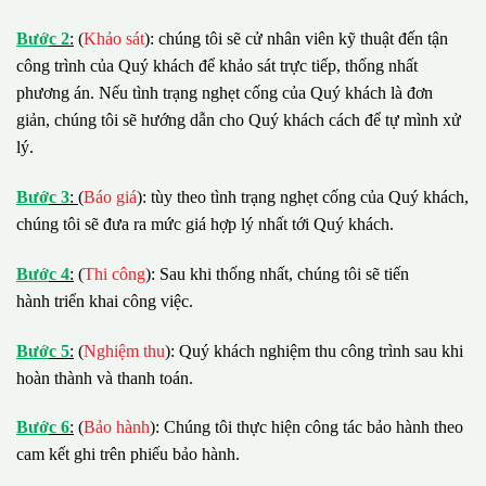
B
ướ
c 2
:
(
Khảo sát
): chúng tôi sẽ cử nhân viên kỹ thuật đến tận
công trình của Quý khách để khảo sát trực tiếp, thống nhất
phương án. Nếu tình trạng nghẹt cống của Quý khách là đơn
giản, chúng tôi sẽ hướng dẫn cho Quý khách cách để tự mình xử
lý.
B
ướ
c 3
:
(
Báo giá
): tùy theo tình trạng nghẹt cống của Quý khách,
chúng tôi sẽ đưa ra mức giá hợp lý nhất tới Quý khách.
B
ướ
c 4
:
(
Thi công
): Sau khi thống nhất, chúng tôi sẽ tiến
hành triển khai công việc.
B
ướ
c 5
:
(
Nghiệm thu
): Quý khách nghiệm thu công trình sau khi
hoàn thành và thanh toán.
B
ướ
c 6
:
(
Bảo hành
): Chúng tôi thực hiện công tác bảo hành theo
cam kết ghi trên phiếu bảo hành.