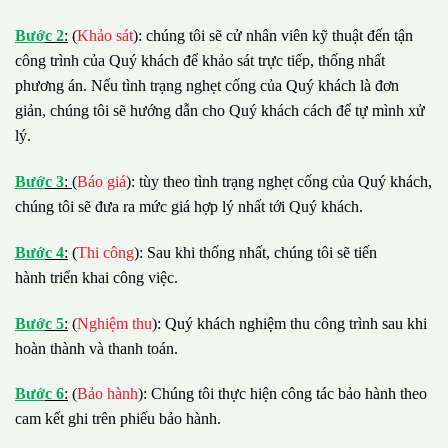
B
ướ
c 2
:
(
Khảo sát
): chúng tôi sẽ cử nhân viên kỹ thuật đến tận
công trình của Quý khách để khảo sát trực tiếp, thống nhất
phương án. Nếu tình trạng nghẹt cống của Quý khách là đơn
giản, chúng tôi sẽ hướng dẫn cho Quý khách cách để tự mình xử
lý.
B
ướ
c 3
:
(
Báo giá
): tùy theo tình trạng nghẹt cống của Quý khách,
chúng tôi sẽ đưa ra mức giá hợp lý nhất tới Quý khách.
B
ướ
c 4
:
(
Thi công
): Sau khi thống nhất, chúng tôi sẽ tiến
hành triển khai công việc.
B
ướ
c 5
:
(
Nghiệm thu
): Quý khách nghiệm thu công trình sau khi
hoàn thành và thanh toán.
B
ướ
c 6
:
(
Bảo hành
): Chúng tôi thực hiện công tác bảo hành theo
cam kết ghi trên phiếu bảo hành.