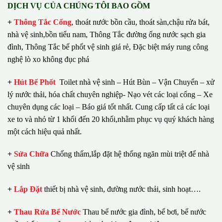
DỊCH VỤ CỦA CHÚNG TÔI BAO GỒM
+
Thông Tắc Cống
,
thoát nước bồn cầu, thoát sàn,chậu rửa bát,
nhà vệ sinh,bồn tiểu nam, Thông Tắc đường ống nước sạch gia
đình, Thông Tắc bể phốt vệ sinh giá rẻ, Đặc biệt máy rung công
nghệ lò xo không đục phá
+
Hút Bể Phốt
Toilet nhà vệ sinh – Hút Bùn – Vận Chuyển – xử
lý nước thải, hóa chất chuyên nghiệp- Nạo vét các loại cống – Xe
chuyên dụng các loại – Báo giá tốt nhất.
Cung cấp tất cả các loại
xe to và nhỏ từ 1 khối đến 20 khối,nhằm phục vụ quý khách hàng
một cách hiệu quả nhất.
+
Sửa Chữa
Chống thấm,lắp đặt hệ thống ngăn mùi triệt để nhà
vệ sinh
+
Lắp Đặt
thiết bị nhà vệ sinh, đường nước thải, sinh hoạt….
+
Thau Rửa Bể Nước
Thau bể nước gia đình, bể bơi, bể nước