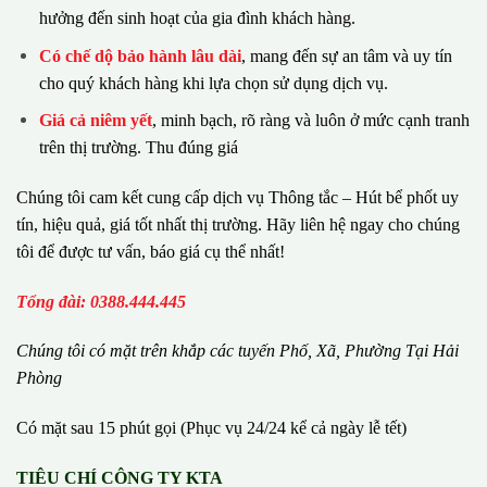
hưởng đến sinh hoạt của gia đình khách hàng.
Có chế dộ bảo hành lâu dài
, mang đến sự an tâm và uy tín
cho quý khách hàng khi lựa chọn sử dụng dịch vụ.
Giá cả niêm yết
, minh bạch, rõ ràng và luôn ở mức cạnh tranh
trên thị trường. Thu đúng giá
Chúng tôi cam kết cung cấp dịch vụ Thông tắc – Hút bể phốt uy
tín, hiệu quả, giá tốt nhất thị trường. Hãy liên hệ ngay cho chúng
tôi để được tư vấn, báo giá cụ thể nhất!
Tổng đài: 0388.444.445
Chúng tôi có m
ặ
t tr
ê
n kh
ắ
p c
á
c tuy
ế
n Ph
ố
, Xã, Phường
Tại Hải
Phòng
Có mặt sau 15 phút gọi (Phục vụ 24/24 kể cả ngày lễ tết)
TIÊU CHÍ CÔNG TY KTA