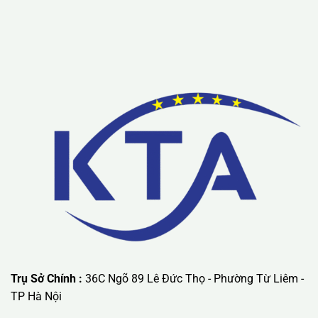
Lưu ý: Liên hệ chúng tôi được áp dụng chương trình khuyến
mãi ưu đãi có giá trị lớn nhất.