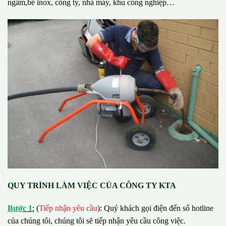
ngầm,bể inox, công ty, nhà máy, khu công nghiệp…
QUY TRÌNH LÀM VIỆC CỦA CÔNG TY KTA
B
ướ
c 1
:
(
Tiếp nhận yêu cầu
): Quý khách gọi điện đến số hotline
của chúng tôi, chúng tôi sẽ tiếp nhận yêu cầu công việc.