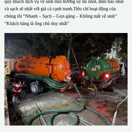
quý khách dịch vụ vệ sinh môi trường uy tín nhất, đảm bảo nhất
và sạch sẽ nhất với giá cả cạnh tranh.Tiêu chí hoạt động của
chúng tôi “Nhanh – Sạch – Gọn gàng – Không mất vệ sinh”
“Khách hàng là ông chủ duy nhất”