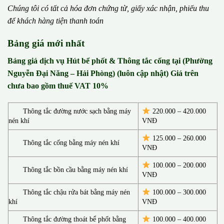
Chúng tôi có t
ấ
t c
ả
h
ó
a
đ
ơ
n chứng từ, gi
ấ
y x
á
c nh
ậ
n, phi
ế
u thu
đ
ể
kh
á
ch h
à
ng ti
ệ
n thanh to
á
n
Bảng giá mới nhất
Bảng giá dịch vụ Hút bể phốt & Thông tắc cống tại (Phường
Nguyễn Đại Năng – Hải Phòng) (luôn cập nhật) Giá trên
chưa bao gồm thuế VAT 10%
Thông tắc đường nước sạch bằng máy
220.000 – 420.000
nén khí
VNĐ
125.000 – 260.000
Thông tắc cống bằng máy nén khí
VNĐ
100.000 – 200.000
Thông tắc bồn cầu bằng máy nén khí
VNĐ
Thông tắc chậu rửa bát bằng máy nén
100.000 – 300.000
khí
VNĐ
Thông tắc đường thoát bể phốt bằng
100.000 – 400.000