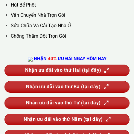
Hotline :
0388.444.445
Website :
https://kta.vn
DỊCH VỤ CỦA CHÚNG TÔI
Vệ Sinh Công Nghiệp
Vệ Sinh Kính Nhà Cao Tầng
Vệ Sinh Sau Xây Dựng
Đánh Bóng Và Phục Hồi Sàn Đá
Giặt Thảm, Giặt Đệm, Giặt Rèm, Giặt Sofa
Sục Rửa Đường Ống Nước Sinh Hoạt
Thau Rửa Bể Nước Sạch
Thông Tắc Cống