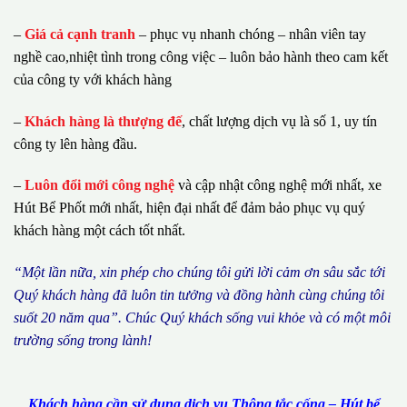
–
Giá cả cạnh tranh
– phục vụ nhanh chóng – nhân viên tay
nghề cao,nhiệt tình trong công việc – luôn bảo hành theo cam kết
của công ty với khách hàng
–
Khách hàng là thượng đế
, chất lượng dịch vụ là số 1, uy tín
công ty lên hàng đầu.
–
Luôn đổi mới công nghệ
và cập nhật công nghệ mới nhất, xe
Hút Bể Phốt mới nhất, hiện đại nhất để đảm bảo phục vụ quý
khách hàng một cách tốt nhất.
“M
ộ
t l
ầ
n n
ữ
a, xin ph
é
p cho ch
ú
ng tôi g
ử
i l
ờ
i c
ả
m
ơ
n s
â
u s
ắ
c t
ớ
i
Qu
ý
kh
á
ch h
à
ng
đã
lu
ô
n tin t
ưở
ng v
à
đ
ồ
ng h
à
nh c
ù
ng ch
ú
ng t
ô
i
su
ố
t 20 n
ă
m qua
”
. Ch
ú
c Qu
ý
kh
á
ch s
ố
ng vui kh
ỏ
e v
à
c
ó
m
ộ
t m
ô
i
tr
ườ
ng s
ố
ng trong l
à
nh!
Khách hàng cần sử dụng dịch vụ Thông tắc cống – Hút bể