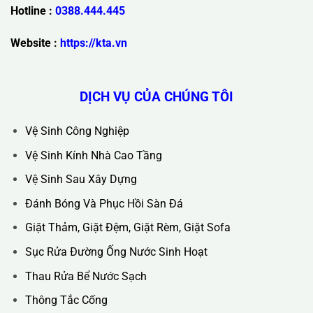
Trụ Sở Chính :
36C Ngõ 89 Lê Đức Thọ - Phường Từ Liêm -
TP Hà Nội