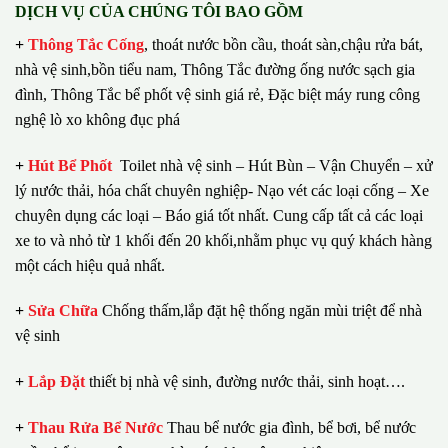
DỊCH VỤ CỦA CHÚNG TÔI BAO GỒM
+
Thông Tắc Cống
,
thoát nước bồn cầu, thoát sàn,chậu rửa bát,
nhà vệ sinh,bồn tiểu nam, Thông Tắc đường ống nước sạch gia
đình, Thông Tắc bể phốt vệ sinh giá rẻ, Đặc biệt máy rung công
nghệ lò xo không đục phá
+
Hút Bể Phốt
Toilet nhà vệ sinh – Hút Bùn – Vận Chuyển – xử
lý nước thải, hóa chất chuyên nghiệp- Nạo vét các loại cống – Xe
chuyên dụng các loại – Báo giá tốt nhất.
Cung cấp tất cả các loại
xe to và nhỏ từ 1 khối đến 20 khối,nhằm phục vụ quý khách hàng
một cách hiệu quả nhất.
+
Sửa Chữa
Chống thấm,lắp đặt hệ thống ngăn mùi triệt để nhà
vệ sinh
+
Lắp Đặt
thiết bị nhà vệ sinh, đường nước thải, sinh hoạt….
+
Thau Rửa Bể Nước
Thau bể nước gia đình, bể bơi, bể nước