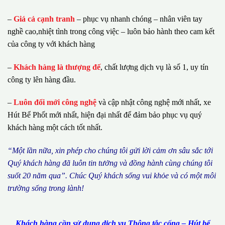
–
Giá cả cạnh tranh
– phục vụ nhanh chóng – nhân viên tay
nghề cao,nhiệt tình trong công việc – luôn bảo hành theo cam kết
của công ty với khách hàng
–
Khách hàng là thượng đế
, chất lượng dịch vụ là số 1, uy tín
công ty lên hàng đầu.
–
Luôn đổi mới công nghệ
và cập nhật công nghệ mới nhất, xe
Hút Bể Phốt mới nhất, hiện đại nhất để đảm bảo phục vụ quý
khách hàng một cách tốt nhất.
“M
ộ
t l
ầ
n n
ữ
a, xin ph
é
p cho ch
ú
ng tôi g
ử
i l
ờ
i c
ả
m
ơ
n s
â
u s
ắ
c t
ớ
i
Qu
ý
kh
á
ch h
à
ng
đã
lu
ô
n tin t
ưở
ng v
à
đ
ồ
ng h
à
nh c
ù
ng ch
ú
ng t
ô
i
su
ố
t 20 n
ă
m qua
”
. Ch
ú
c Qu
ý
kh
á
ch s
ố
ng vui kh
ỏ
e v
à
c
ó
m
ộ
t m
ô
i
tr
ườ
ng s
ố
ng trong l
à
nh!
Khách hàng cần sử dụng dịch vụ Thông tắc cống – Hút bể