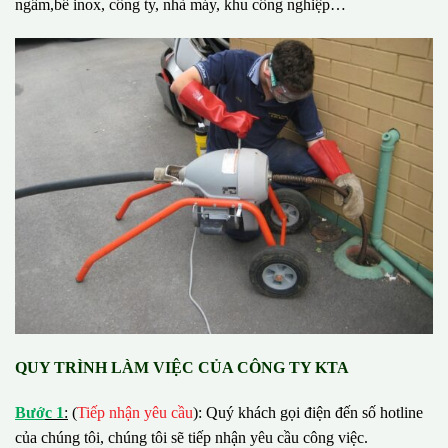
ngầm,bể inox, công ty, nhà máy, khu công nghiệp…
QUY TRÌNH LÀM VIỆC CỦA CÔNG TY KTA
B
ướ
c 1
:
(
Tiếp nhận yêu cầu
): Quý khách gọi điện đến số hotline
của chúng tôi, chúng tôi sẽ tiếp nhận yêu cầu công việc.