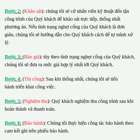
B
ướ
c 2
:
(
Khảo sát
): chúng tôi sẽ cử nhân viên kỹ thuật đến tận
công trình của Quý khách để khảo sát trực tiếp, thống nhất
phương án. Nếu tình trạng nghẹt cống của Quý khách là đơn
giản, chúng tôi sẽ hướng dẫn cho Quý khách cách để tự mình xử
lý.
B
ướ
c 3
:
(
Báo giá
): tùy theo tình trạng nghẹt cống của Quý khách,
chúng tôi sẽ đưa ra mức giá hợp lý nhất tới Quý khách.
B
ướ
c 4
:
(
Thi công
): Sau khi thống nhất, chúng tôi sẽ tiến
hành triển khai công việc.
B
ướ
c 5
:
(
Nghiệm thu
): Quý khách nghiệm thu công trình sau khi
hoàn thành và thanh toán.
B
ướ
c 6
:
(
Bảo hành
): Chúng tôi thực hiện công tác bảo hành theo
cam kết ghi trên phiếu bảo hành.