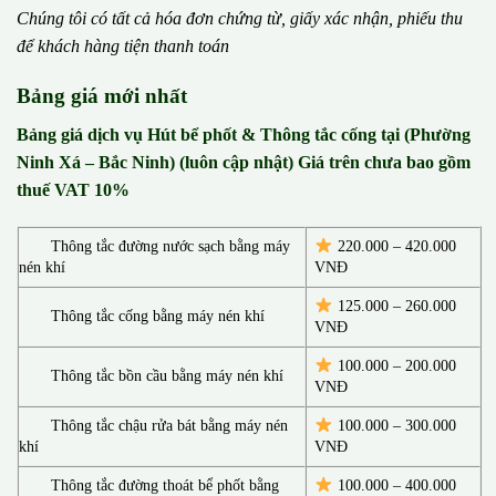
Chúng tôi có t
ấ
t c
ả
h
ó
a
đ
ơ
n chứng từ, gi
ấ
y x
á
c nh
ậ
n, phi
ế
u thu
đ
ể
kh
á
ch h
à
ng ti
ệ
n thanh to
á
n
Bảng giá mới nhất
Bảng giá dịch vụ Hút bể phốt & Thông tắc cống tại (Phường
Ninh Xá – Bắc Ninh) (luôn cập nhật) Giá trên chưa bao gồm
thuế VAT 10%
Thông tắc đường nước sạch bằng máy
220.000 – 420.000
nén khí
VNĐ
125.000 – 260.000
Thông tắc cống bằng máy nén khí
VNĐ
100.000 – 200.000
Thông tắc bồn cầu bằng máy nén khí
VNĐ
Thông tắc chậu rửa bát bằng máy nén
100.000 – 300.000
khí
VNĐ
Thông tắc đường thoát bể phốt bằng
100.000 – 400.000