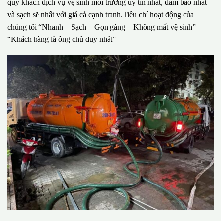
quý khách dịch vụ vệ sinh môi trường uy tín nhất, đảm bảo nhất
và sạch sẽ nhất với giá cả cạnh tranh.Tiêu chí hoạt động của
chúng tôi “Nhanh – Sạch – Gọn gàng – Không mất vệ sinh”
“Khách hàng là ông chủ duy nhất”