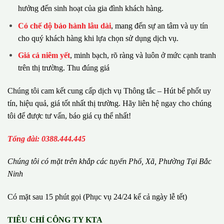
hưởng đến sinh hoạt của gia đình khách hàng.
Có chế dộ bảo hành lâu dài
, mang đến sự an tâm và uy tín
cho quý khách hàng khi lựa chọn sử dụng dịch vụ.
Giá cả niêm yết
, minh bạch, rõ ràng và luôn ở mức cạnh tranh
trên thị trường. Thu đúng giá
Chúng tôi cam kết cung cấp dịch vụ Thông tắc – Hút bể phốt uy
tín, hiệu quả, giá tốt nhất thị trường. Hãy liên hệ ngay cho chúng
tôi để được tư vấn, báo giá cụ thể nhất!
Tổng đài: 0388.444.445
Chúng tôi có m
ặ
t tr
ê
n kh
ắ
p c
á
c tuy
ế
n Ph
ố
, Xã, Phường
Tại Bắc
Ninh
Có mặt sau 15 phút gọi (Phục vụ 24/24 kể cả ngày lễ tết)
TIÊU CHÍ CÔNG TY KTA