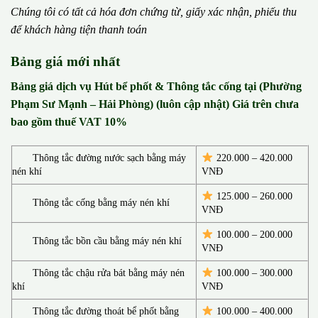
Chúng tôi có t
ấ
t c
ả
h
ó
a
đ
ơ
n chứng từ, gi
ấ
y x
á
c nh
ậ
n, phi
ế
u thu
đ
ể
kh
á
ch h
à
ng ti
ệ
n thanh to
á
n
Bảng giá mới nhất
Bảng giá dịch vụ Hút bể phốt & Thông tắc cống tại (Phường
Phạm Sư Mạnh – Hải Phòng) (luôn cập nhật) Giá trên chưa
bao gồm thuế VAT 10%
Thông tắc đường nước sạch bằng máy
220.000 – 420.000
nén khí
VNĐ
125.000 – 260.000
Thông tắc cống bằng máy nén khí
VNĐ
100.000 – 200.000
Thông tắc bồn cầu bằng máy nén khí
VNĐ
Thông tắc chậu rửa bát bằng máy nén
100.000 – 300.000
khí
VNĐ
Thông tắc đường thoát bể phốt bằng
100.000 – 400.000