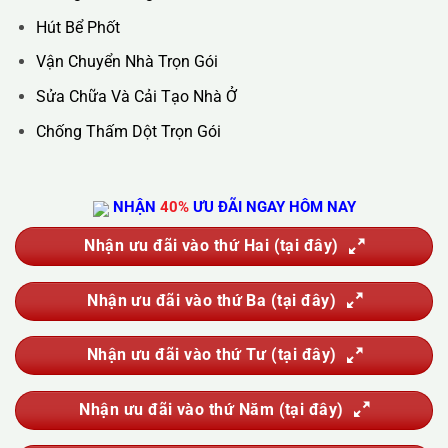
Hotline :
0388.444.445
Website :
https://kta.vn
DỊCH VỤ CỦA CHÚNG TÔI
Vệ Sinh Công Nghiệp
Vệ Sinh Kính Nhà Cao Tầng
Vệ Sinh Sau Xây Dựng
Đánh Bóng Và Phục Hồi Sàn Đá
Giặt Thảm, Giặt Đệm, Giặt Rèm, Giặt Sofa
Sục Rửa Đường Ống Nước Sinh Hoạt
Thau Rửa Bể Nước Sạch
Thông Tắc Cống