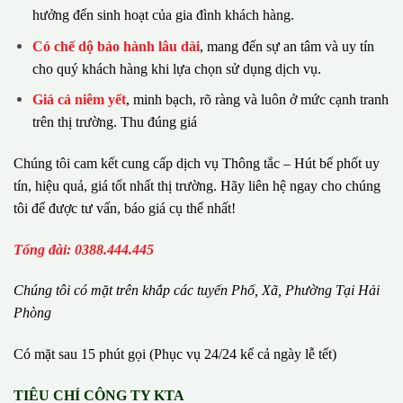
hưởng đến sinh hoạt của gia đình khách hàng.
Có chế dộ bảo hành lâu dài
, mang đến sự an tâm và uy tín
cho quý khách hàng khi lựa chọn sử dụng dịch vụ.
Giá cả niêm yết
, minh bạch, rõ ràng và luôn ở mức cạnh tranh
trên thị trường. Thu đúng giá
Chúng tôi cam kết cung cấp dịch vụ Thông tắc – Hút bể phốt uy
tín, hiệu quả, giá tốt nhất thị trường. Hãy liên hệ ngay cho chúng
tôi để được tư vấn, báo giá cụ thể nhất!
Tổng đài: 0388.444.445
Chúng tôi có m
ặ
t tr
ê
n kh
ắ
p c
á
c tuy
ế
n Ph
ố
, Xã, Phường
Tại Hải
Phòng
Có mặt sau 15 phút gọi (Phục vụ 24/24 kể cả ngày lễ tết)
TIÊU CHÍ CÔNG TY KTA