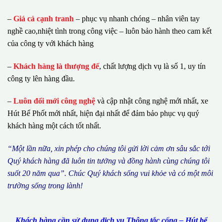
–
Giá cả cạnh tranh
– phục vụ nhanh chóng – nhân viên tay
nghề cao,nhiệt tình trong công việc – luôn bảo hành theo cam kết
của công ty với khách hàng
–
Khách hàng là thượng đế
, chất lượng dịch vụ là số 1, uy tín
công ty lên hàng đầu.
–
Luôn đổi mới công nghệ
và cập nhật công nghệ mới nhất, xe
Hút Bể Phốt mới nhất, hiện đại nhất để đảm bảo phục vụ quý
khách hàng một cách tốt nhất.
“M
ộ
t l
ầ
n n
ữ
a, xin ph
é
p cho ch
ú
ng tôi g
ử
i l
ờ
i c
ả
m
ơ
n s
â
u s
ắ
c t
ớ
i
Qu
ý
kh
á
ch h
à
ng
đã
lu
ô
n tin t
ưở
ng v
à
đ
ồ
ng h
à
nh c
ù
ng ch
ú
ng t
ô
i
su
ố
t 20 n
ă
m qua
”
. Ch
ú
c Qu
ý
kh
á
ch s
ố
ng vui kh
ỏ
e v
à
c
ó
m
ộ
t m
ô
i
tr
ườ
ng s
ố
ng trong l
à
nh!
Khách hàng cần sử dụng dịch vụ Thông tắc cống – Hút bể