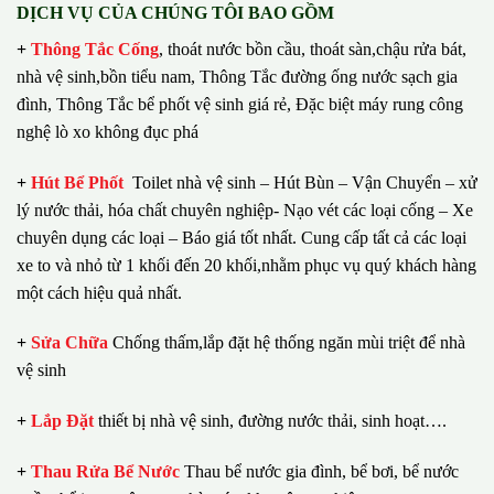
DỊCH VỤ CỦA CHÚNG TÔI BAO GỒM
+
Thông Tắc Cống
,
thoát nước bồn cầu, thoát sàn,chậu rửa bát,
nhà vệ sinh,bồn tiểu nam, Thông Tắc đường ống nước sạch gia
đình, Thông Tắc bể phốt vệ sinh giá rẻ, Đặc biệt máy rung công
nghệ lò xo không đục phá
+
Hút Bể Phốt
Toilet nhà vệ sinh – Hút Bùn – Vận Chuyển – xử
lý nước thải, hóa chất chuyên nghiệp- Nạo vét các loại cống – Xe
chuyên dụng các loại – Báo giá tốt nhất.
Cung cấp tất cả các loại
xe to và nhỏ từ 1 khối đến 20 khối,nhằm phục vụ quý khách hàng
một cách hiệu quả nhất.
+
Sửa Chữa
Chống thấm,lắp đặt hệ thống ngăn mùi triệt để nhà
vệ sinh
+
Lắp Đặt
thiết bị nhà vệ sinh, đường nước thải, sinh hoạt….
+
Thau Rửa Bể Nước
Thau bể nước gia đình, bể bơi, bể nước