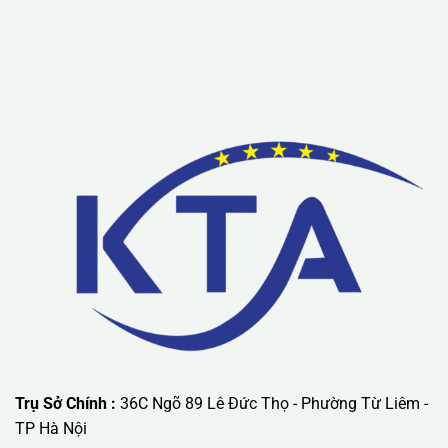
Lưu ý: Liên hệ chúng tôi được áp dụng chương trình khuyến
mãi ưu đãi có giá trị lớn nhất.