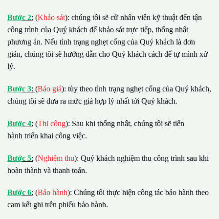
B
ướ
c 2
:
(
Khảo sát
): chúng tôi sẽ cử nhân viên kỹ thuật đến tận
công trình của Quý khách để khảo sát trực tiếp, thống nhất
phương án. Nếu tình trạng nghẹt cống của Quý khách là đơn
giản, chúng tôi sẽ hướng dẫn cho Quý khách cách để tự mình xử
lý.
B
ướ
c 3
:
(
Báo giá
): tùy theo tình trạng nghẹt cống của Quý khách,
chúng tôi sẽ đưa ra mức giá hợp lý nhất tới Quý khách.
B
ướ
c 4
:
(
Thi công
): Sau khi thống nhất, chúng tôi sẽ tiến
hành triển khai công việc.
B
ướ
c 5
:
(
Nghiệm thu
): Quý khách nghiệm thu công trình sau khi
hoàn thành và thanh toán.
B
ướ
c 6
:
(
Bảo hành
): Chúng tôi thực hiện công tác bảo hành theo
cam kết ghi trên phiếu bảo hành.