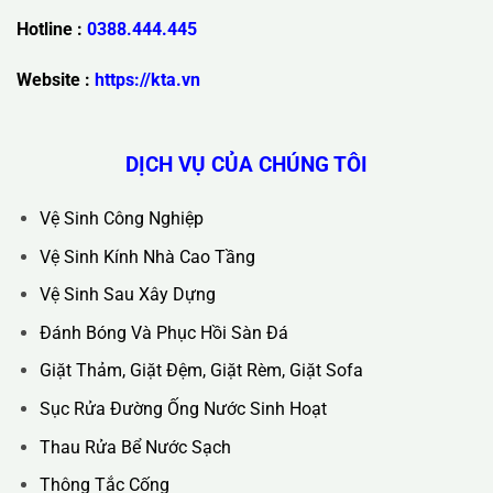
Trụ Sở Chính :
36C Ngõ 89 Lê Đức Thọ - Phường Từ Liêm -
TP Hà Nội