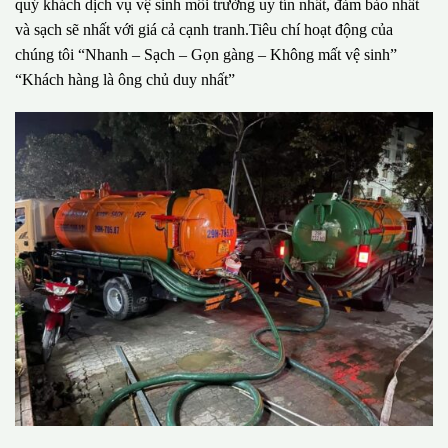
quý khách dịch vụ vệ sinh môi trường uy tín nhất, đảm bảo nhất
và sạch sẽ nhất với giá cả cạnh tranh.Tiêu chí hoạt động của
chúng tôi “Nhanh – Sạch – Gọn gàng – Không mất vệ sinh”
“Khách hàng là ông chủ duy nhất”