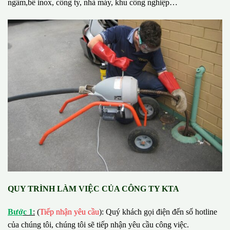
ngầm,bể inox, công ty, nhà máy, khu công nghiệp…
QUY TRÌNH LÀM VIỆC CỦA CÔNG TY KTA
B
ướ
c 1
:
(
Tiếp nhận yêu cầu
): Quý khách gọi điện đến số hotline
của chúng tôi, chúng tôi sẽ tiếp nhận yêu cầu công việc.