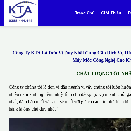
Bỏ
qua
Trang Chủ
Giới Thiệu
D
nội
dung
Công Ty KTA Là Đơn Vị Duy Nhất Cung Cấp Dịch Vụ Hút 
Máy Móc Công Nghệ Cao Khô
CHẤT LƯỢNG TỐT NHẤT
Công ty chúng tôi là đơn vị đầu ngành vì vậy chúng tôi luôn hướn
nhiều năm kinh nghiệm, nhiệt tình chu đáo,phục vụ nhanh chóng,c
nhất, đảm bảo nhất và sạch sẽ nhất với giá cả cạnh tranh.Tiêu c
hàng là ông chủ duy nhất”