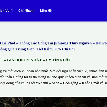
ịch Vụ
Chi Nhánh
Liên Hệ
Bể Phốt – Thông Tắc Cống Tại (Phường Thủy Nguyên – Hải P
ng Qua Trung Gian, Tiết Kiệm 50% Chi Phí
 – GIÁ HỢP LÝ NHẤT – UY TÍN NHẤT
g tới một dịch vụ hoàn hảo nhất. Với đội ngũ nhân viên kỹ thuật lành n
ẩn thận.Chúng tôi tự tin mang lại cho quý khách dịch vụ vệ sinh môi t
hí hoạt động của chúng tôi “Nhanh – Sạch – Gọn gàng – Không mất vệ 