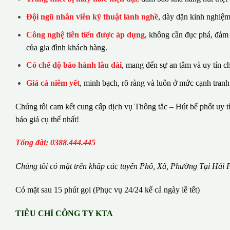
Đội ngũ nhân viên kỹ thuật lành nghề
, dày dặn kinh nghiệm
Công nghệ tiên tiến được áp dụng
, không cần đục phá, đảm
của gia đình khách hàng.
Có chế dộ bảo hành lâu dài
, mang đến sự an tâm và uy tín c
Giá cả niêm yết
, minh bạch, rõ ràng và luôn ở mức cạnh tranh
Chúng tôi cam kết cung cấp dịch vụ Thông tắc – Hút bể phốt uy tí
báo giá cụ thể nhất!
Tổng đài: 0388.444.445
Chúng tôi có m
ặ
t tr
ê
n kh
ắ
p c
á
c tuy
ế
n Ph
ố
, Xã, Phường
Tại Hải 
Có mặt sau 15 phút gọi (Phục vụ 24/24 kể cả ngày lễ tết)
TIÊU CHÍ CÔNG TY KTA