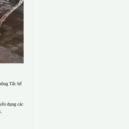
hông Tắc bể
uyên dụng các
.