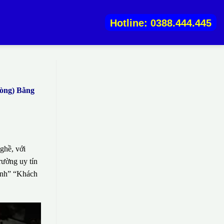
Hotline: 0388.444.445
hòng) Bằng
ghề, với
rường uy tín
sinh” “Khách