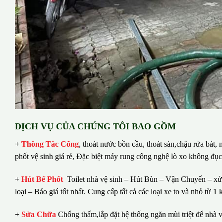
DỊCH VỤ CỦA CHÚNG TÔI BAO GỒM
+
Thông Tắc Cống
,
thoát nước bồn cầu, thoát sàn,chậu rửa bát,
phốt vệ sinh giá rẻ, Đặc biệt máy rung công nghệ lò xo không đụ
+
Hút Bể Phốt
Toilet nhà vệ sinh – Hút Bùn – Vận Chuyển – xử 
loại – Báo giá tốt nhất.
Cung cấp tất cả các loại xe to và nhỏ từ 
+
Sửa Chữa
Chống thấm,lắp đặt hệ thống ngăn mùi triệt để nhà v