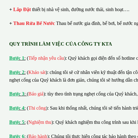
+
Lắp Đặt
thiết bị nhà vệ sinh, đường nước thải, sinh hoạt….
+
Thau Rửa Bể Nước
Thau bể nước gia đình, bể bơi, bể nước n
QUY TRÌNH LÀM VIỆC CỦA CÔNG TY KTA
B
ướ
c 1
:
(
Tiếp nhận yêu cầu
): Quý khách gọi điện đến số hotline c
B
ướ
c 2
:
(
Khảo sát
): chúng tôi sẽ cử nhân viên kỹ thuật đến tận c
nghẹt cống của Quý khách là đơn giản, chúng tôi sẽ hướng dẫn c
B
ướ
c 3
:
(
Báo giá
): tùy theo tình trạng nghẹt cống của Quý khách,
B
ướ
c 4
:
(
Thi công
): Sau khi thống nhất, chúng tôi sẽ tiến hành tr
B
ướ
c 5
:
(
Nghiệm thu
): Quý khách nghiệm thu công trình sau khi 
B
ướ
c 6
:
(
Bảo hành
): Chúng tôi thực hiện công tác bảo hành theo 