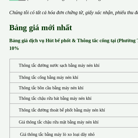
Chúng tôi có t
ấ
t c
ả
h
ó
a
đ
ơ
n chứng từ, gi
ấ
y x
á
c nh
ậ
n, phi
ế
u thu
đ
Bảng giá mới nhất
Bảng giá dịch vụ Hút bể phốt & Thông tắc cống tại (Phường
10%
Thông tắc đường nước sạch bằng máy nén khí
Thông tắc cống bằng máy nén khí
Thông tắc bồn cầu bằng máy nén khí
Thông tắc chậu rửa bát bằng máy nén khí
Thông tắc đường thoát bể phốt bằng máy nén khí
Giá thông tắc chậu rửa mặt bằng máy nén khí
Giá thông tắc bằng máy lò xo loại dây nhỏ