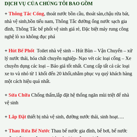
DỊCH VỤ CỦA CHÚNG TÔI BAO GỒM
+
Thông Tắc Cống
,
thoát nước bồn cầu, thoát sàn,chậu rửa bát,
nhà vệ sinh,bồn tiểu nam, Thông Tắc đường ống nước sạch gia
đình, Thông Tắc bể phốt vệ sinh giá rẻ, Đặc biệt máy rung công
nghệ lò xo không đục phá
+
Hút Bể Phốt
Toilet nhà vệ sinh – Hút Bùn – Vận Chuyển – xử
lý nước thải, hóa chất chuyên nghiệp- Nạo vét các loại cống – Xe
chuyên dụng các loại – Báo giá tốt nhất.
Cung cấp tất cả các loại
xe to và nhỏ từ 1 khối đến 20 khối,nhằm phục vụ quý khách hàng
một cách hiệu quả nhất.
+
Sửa Chữa
Chống thấm,lắp đặt hệ thống ngăn mùi triệt để nhà
vệ sinh
+
Lắp Đặt
thiết bị nhà vệ sinh, đường nước thải, sinh hoạt….
+
Thau Rửa Bể Nước
Thau bể nước gia đình, bể bơi, bể nước