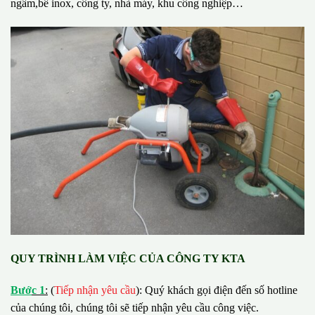
ngầm,bể inox, công ty, nhà máy, khu công nghiệp…
QUY TRÌNH LÀM VIỆC CỦA CÔNG TY KTA
B
ướ
c 1
:
(
Tiếp nhận yêu cầu
): Quý khách gọi điện đến số hotline
của chúng tôi, chúng tôi sẽ tiếp nhận yêu cầu công việc.