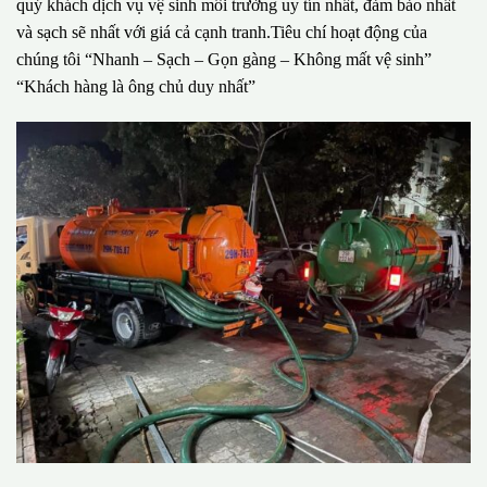
quý khách dịch vụ vệ sinh môi trường uy tín nhất, đảm bảo nhất
và sạch sẽ nhất với giá cả cạnh tranh.Tiêu chí hoạt động của
chúng tôi “Nhanh – Sạch – Gọn gàng – Không mất vệ sinh”
“Khách hàng là ông chủ duy nhất”