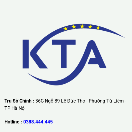
Lưu ý: Liên hệ chúng tôi được áp dụng chương trình khuyến
mãi ưu đãi có giá trị lớn nhất.