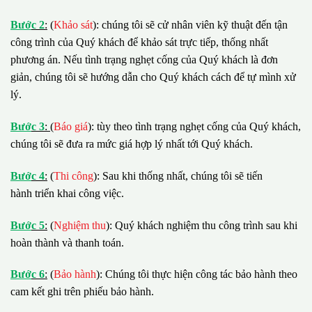
B
ướ
c 2
:
(
Khảo sát
): chúng tôi sẽ cử nhân viên kỹ thuật đến tận
công trình của Quý khách để khảo sát trực tiếp, thống nhất
phương án. Nếu tình trạng nghẹt cống của Quý khách là đơn
giản, chúng tôi sẽ hướng dẫn cho Quý khách cách để tự mình xử
lý.
B
ướ
c 3
:
(
Báo giá
): tùy theo tình trạng nghẹt cống của Quý khách,
chúng tôi sẽ đưa ra mức giá hợp lý nhất tới Quý khách.
B
ướ
c 4
:
(
Thi công
): Sau khi thống nhất, chúng tôi sẽ tiến
hành triển khai công việc.
B
ướ
c 5
:
(
Nghiệm thu
): Quý khách nghiệm thu công trình sau khi
hoàn thành và thanh toán.
B
ướ
c 6
:
(
Bảo hành
): Chúng tôi thực hiện công tác bảo hành theo
cam kết ghi trên phiếu bảo hành.