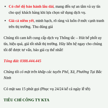
Có chế dộ bảo hành lâu dài
, mang đến sự an tâm và uy tín
cho quý khách hàng khi lựa chọn sử dụng dịch vụ.
Giá cả niêm yết
, minh bạch, rõ ràng và luôn ở mức cạnh tranh
trên thị trường. Thu đúng giá
Chúng tôi cam kết cung cấp dịch vụ Thông tắc – Hút bể phốt uy
tín, hiệu quả, giá tốt nhất thị trường. Hãy liên hệ ngay cho chúng
tôi để được tư vấn, báo giá cụ thể nhất!
Tổng đài: 0388.444.445
Chúng tôi có m
ặ
t tr
ê
n kh
ắ
p c
á
c tuy
ế
n Ph
ố
, Xã, Phường
Tại Bắc
Ninh
Có mặt sau 15 phút gọi (Phục vụ 24/24 kể cả ngày lễ tết)
TIÊU CHÍ CÔNG TY KTA