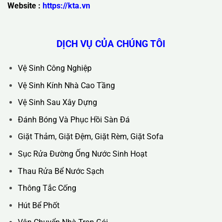
Trụ Sở Chính :
36C Ngõ 89 Lê Đức Thọ - Phường Từ Liêm -
TP Hà Nội
Hotline :
0388.444.445