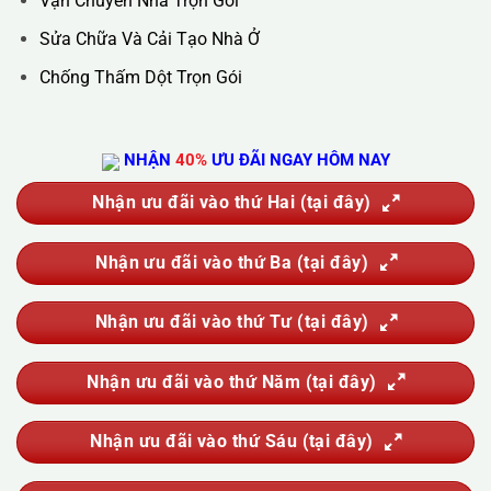
Website :
https://kta.vn
DỊCH VỤ CỦA CHÚNG TÔI
Vệ Sinh Công Nghiệp
Vệ Sinh Kính Nhà Cao Tầng
Vệ Sinh Sau Xây Dựng
Đánh Bóng Và Phục Hồi Sàn Đá
Giặt Thảm, Giặt Đệm, Giặt Rèm, Giặt Sofa
Sục Rửa Đường Ống Nước Sinh Hoạt
Thau Rửa Bể Nước Sạch
Thông Tắc Cống
Hút Bể Phốt