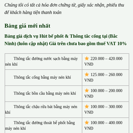
Chúng tôi có t
ấ
t c
ả
h
ó
a
đ
ơ
n chứng từ, gi
ấ
y x
á
c nh
ậ
n, phi
ế
u thu
đ
ể
kh
á
ch h
à
ng ti
ệ
n thanh to
á
n
Bảng giá mới nhất
Bảng giá dịch vụ Hút bể phốt & Thông tắc cống tại (Bắc
Ninh) (luôn cập nhật) Giá trên chưa bao gồm thuế VAT 10%
Thông tắc đường nước sạch bằng máy
220.000 – 420.000
nén khí
VNĐ
125.000 – 260.000
Thông tắc cống bằng máy nén khí
VNĐ
100.000 – 200.000
Thông tắc bồn cầu bằng máy nén khí
VNĐ
Thông tắc chậu rửa bát bằng máy nén
100.000 – 300.000
khí
VNĐ
Thông tắc đường thoát bể phốt bằng
100.000 – 400.000
máy nén khí
VNĐ