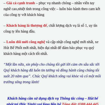
–
Giá cả cạnh tranh
– phục vụ nhanh chóng – nhân viên tay
nghề cao,nhiệt tình trong công việc – luôn bảo hành theo cam kết
của công ty với khách hàng
–
Khách hàng là thượng đế
, chất lượng dịch vụ là số 1, uy tín
công ty lên hàng đầu.
–
Luôn đổi mới công nghệ
và cập nhật công nghệ mới nhất, xe
Hút Bể Phốt mới nhất, hiện đại nhất để đảm bảo phục vụ quý
khách hàng một cách tốt nhất.
“M
ộ
t l
ầ
n n
ữ
a, xin ph
é
p cho ch
ú
ng tôi g
ử
i l
ờ
i c
ả
m
ơ
n s
â
u s
ắ
c t
ớ
i
Qu
ý
kh
á
ch h
à
ng
đã
lu
ô
n tin t
ưở
ng v
à
đ
ồ
ng h
à
nh c
ù
ng ch
ú
ng t
ô
i
su
ố
t 20 n
ă
m qua
”
. Ch
ú
c Qu
ý
kh
á
ch s
ố
ng vui kh
ỏ
e v
à
c
ó
m
ộ
t m
ô
i
tr
ườ
ng s
ố
ng trong l
à
nh!
Khách hàng cần sử dụng dịch vụ Thông tắc cống – Hút bể
phốt tại (Bắc Ninh) vui lòng liên hệ
Tổng đài: 0388.444.445