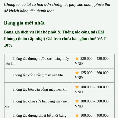
Chúng tôi có t
ấ
t c
ả
h
ó
a
đ
ơ
n chứng từ, gi
ấ
y x
á
c nh
ậ
n, phi
ế
u thu
đ
ể
kh
á
ch h
à
ng ti
ệ
n thanh to
á
n
Bảng giá mới nhất
Bảng giá dịch vụ Hút bể phốt & Thông tắc cống tại (Hải
Phòng) (luôn cập nhật) Giá trên chưa bao gồm thuế VAT
10%
Thông tắc đường nước sạch bằng máy
220.000 – 420.000
nén khí
VNĐ
125.000 – 260.000
Thông tắc cống bằng máy nén khí
VNĐ
100.000 – 200.000
Thông tắc bồn cầu bằng máy nén khí
VNĐ
Thông tắc chậu rửa bát bằng máy nén
100.000 – 300.000
khí
VNĐ
Thông tắc đường thoát bể phốt bằng
100.000 – 400.000