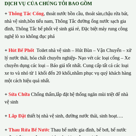
DỊCH VỤ CỦA CHÚNG TÔI BAO GỒM
+
Thông Tắc Cống
,
thoát nước bồn cầu, thoát sàn,chậu rửa bát,
nhà vệ sinh,bồn tiểu nam, Thông Tắc đường ống nước sạch gia
đình, Thông Tắc bể phốt vệ sinh giá rẻ, Đặc biệt máy rung công
nghệ lò xo không đục phá
+
Hút Bể Phốt
Toilet nhà vệ sinh – Hút Bùn – Vận Chuyển – xử
lý nước thải, hóa chất chuyên nghiệp- Nạo vét các loại cống – Xe
chuyên dụng các loại – Báo giá tốt nhất.
Cung cấp tất cả các loại
xe to và nhỏ từ 1 khối đến 20 khối,nhằm phục vụ quý khách hàng
một cách hiệu quả nhất.
+
Sửa Chữa
Chống thấm,lắp đặt hệ thống ngăn mùi triệt để nhà
vệ sinh
+
Lắp Đặt
thiết bị nhà vệ sinh, đường nước thải, sinh hoạt….
+
Thau Rửa Bể Nước
Thau bể nước gia đình, bể bơi, bể nước