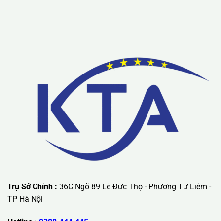
Lưu ý: Liên hệ chúng tôi được áp dụng chương trình khuyến
mãi ưu đãi có giá trị lớn nhất.