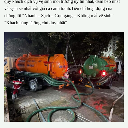
quý khách dịch vụ vệ sinh môi trường uy tín nhất, đảm bảo nhất
và sạch sẽ nhất với giá cả cạnh tranh.Tiêu chí hoạt động của
chúng tôi “Nhanh – Sạch – Gọn gàng – Không mất vệ sinh”
“Khách hàng là ông chủ duy nhất”