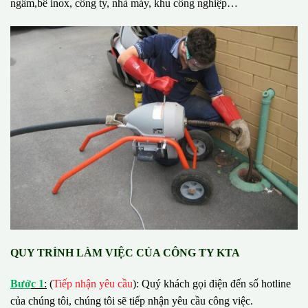
ngầm,bể inox, công ty, nhà máy, khu công nghiệp…
QUY TRÌNH LÀM VIỆC CỦA CÔNG TY KTA
B
ướ
c 1
:
(
Tiếp nhận yêu cầu
): Quý khách gọi điện đến số hotline
của chúng tôi, chúng tôi sẽ tiếp nhận yêu cầu công việc.