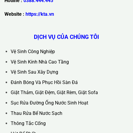
Trụ Sở Chính :
36C Ngõ 89 Lê Đức Thọ - Phường Từ Liêm -
TP Hà Nội