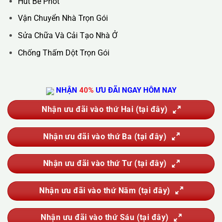
Hotline :
0388.444.445
Website :
https://kta.vn
DỊCH VỤ CỦA CHÚNG TÔI
Vệ Sinh Công Nghiệp
Vệ Sinh Kính Nhà Cao Tầng
Vệ Sinh Sau Xây Dựng
Đánh Bóng Và Phục Hồi Sàn Đá
Giặt Thảm, Giặt Đệm, Giặt Rèm, Giặt Sofa
Sục Rửa Đường Ống Nước Sinh Hoạt
Thau Rửa Bể Nước Sạch
Thông Tắc Cống