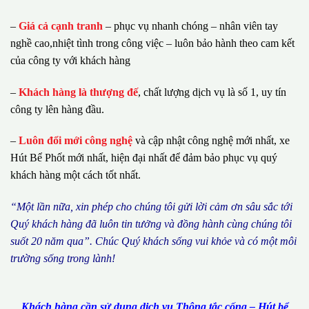
–
Giá cả cạnh tranh
– phục vụ nhanh chóng – nhân viên tay
nghề cao,nhiệt tình trong công việc – luôn bảo hành theo cam kết
của công ty với khách hàng
–
Khách hàng là thượng đế
, chất lượng dịch vụ là số 1, uy tín
công ty lên hàng đầu.
–
Luôn đổi mới công nghệ
và cập nhật công nghệ mới nhất, xe
Hút Bể Phốt mới nhất, hiện đại nhất để đảm bảo phục vụ quý
khách hàng một cách tốt nhất.
“M
ộ
t l
ầ
n n
ữ
a, xin ph
é
p cho ch
ú
ng tôi g
ử
i l
ờ
i c
ả
m
ơ
n s
â
u s
ắ
c t
ớ
i
Qu
ý
kh
á
ch h
à
ng
đã
lu
ô
n tin t
ưở
ng v
à
đ
ồ
ng h
à
nh c
ù
ng ch
ú
ng t
ô
i
su
ố
t 20 n
ă
m qua
”
. Ch
ú
c Qu
ý
kh
á
ch s
ố
ng vui kh
ỏ
e v
à
c
ó
m
ộ
t m
ô
i
tr
ườ
ng s
ố
ng trong l
à
nh!
Khách hàng cần sử dụng dịch vụ Thông tắc cống – Hút bể