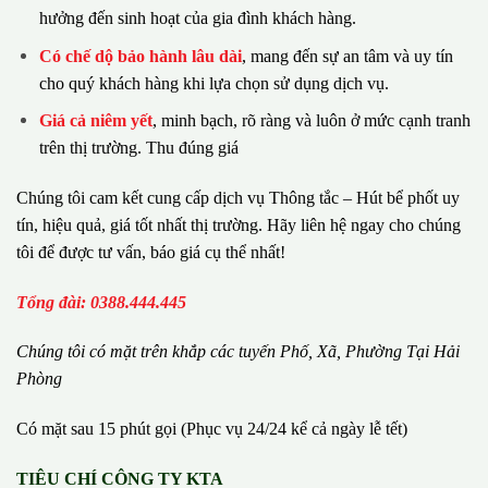
hưởng đến sinh hoạt của gia đình khách hàng.
Có chế dộ bảo hành lâu dài
, mang đến sự an tâm và uy tín
cho quý khách hàng khi lựa chọn sử dụng dịch vụ.
Giá cả niêm yết
, minh bạch, rõ ràng và luôn ở mức cạnh tranh
trên thị trường. Thu đúng giá
Chúng tôi cam kết cung cấp dịch vụ Thông tắc – Hút bể phốt uy
tín, hiệu quả, giá tốt nhất thị trường. Hãy liên hệ ngay cho chúng
tôi để được tư vấn, báo giá cụ thể nhất!
Tổng đài: 0388.444.445
Chúng tôi có m
ặ
t tr
ê
n kh
ắ
p c
á
c tuy
ế
n Ph
ố
, Xã, Phường
Tại Hải
Phòng
Có mặt sau 15 phút gọi (Phục vụ 24/24 kể cả ngày lễ tết)
TIÊU CHÍ CÔNG TY KTA