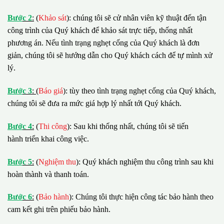
B
ướ
c 2
:
(
Khảo sát
): chúng tôi sẽ cử nhân viên kỹ thuật đến tận
công trình của Quý khách để khảo sát trực tiếp, thống nhất
phương án. Nếu tình trạng nghẹt cống của Quý khách là đơn
giản, chúng tôi sẽ hướng dẫn cho Quý khách cách để tự mình xử
lý.
B
ướ
c 3
:
(
Báo giá
): tùy theo tình trạng nghẹt cống của Quý khách,
chúng tôi sẽ đưa ra mức giá hợp lý nhất tới Quý khách.
B
ướ
c 4
:
(
Thi công
): Sau khi thống nhất, chúng tôi sẽ tiến
hành triển khai công việc.
B
ướ
c 5
:
(
Nghiệm thu
): Quý khách nghiệm thu công trình sau khi
hoàn thành và thanh toán.
B
ướ
c 6
:
(
Bảo hành
): Chúng tôi thực hiện công tác bảo hành theo
cam kết ghi trên phiếu bảo hành.