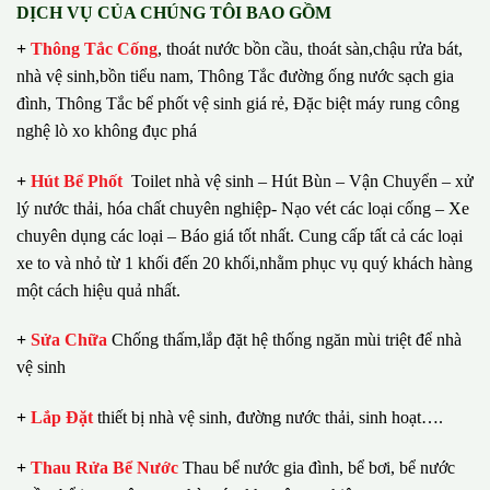
DỊCH VỤ CỦA CHÚNG TÔI BAO GỒM
+
Thông Tắc Cống
,
thoát nước bồn cầu, thoát sàn,chậu rửa bát,
nhà vệ sinh,bồn tiểu nam, Thông Tắc đường ống nước sạch gia
đình, Thông Tắc bể phốt vệ sinh giá rẻ, Đặc biệt máy rung công
nghệ lò xo không đục phá
+
Hút Bể Phốt
Toilet nhà vệ sinh – Hút Bùn – Vận Chuyển – xử
lý nước thải, hóa chất chuyên nghiệp- Nạo vét các loại cống – Xe
chuyên dụng các loại – Báo giá tốt nhất.
Cung cấp tất cả các loại
xe to và nhỏ từ 1 khối đến 20 khối,nhằm phục vụ quý khách hàng
một cách hiệu quả nhất.
+
Sửa Chữa
Chống thấm,lắp đặt hệ thống ngăn mùi triệt để nhà
vệ sinh
+
Lắp Đặt
thiết bị nhà vệ sinh, đường nước thải, sinh hoạt….
+
Thau Rửa Bể Nước
Thau bể nước gia đình, bể bơi, bể nước