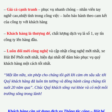
–
Giá cả cạnh tranh
– phục vụ nhanh chóng – nhân viên tay
nghề cao,nhiệt tình trong công việc – luôn bảo hành theo cam kết
của công ty với khách hàng
–
Khách hàng là thượng đế
, chất lượng dịch vụ là số 1, uy tín
công ty lên hàng đầu.
–
Luôn đổi mới công nghệ
và cập nhật công nghệ mới nhất, xe
Hút Bể Phốt mới nhất, hiện đại nhất để đảm bảo phục vụ quý
khách hàng một cách tốt nhất.
“M
ộ
t l
ầ
n n
ữ
a, xin ph
é
p cho ch
ú
ng tôi g
ử
i l
ờ
i c
ả
m
ơ
n s
â
u s
ắ
c t
ớ
i
Qu
ý
kh
á
ch h
à
ng
đã
lu
ô
n tin t
ưở
ng v
à
đ
ồ
ng h
à
nh c
ù
ng ch
ú
ng t
ô
i
su
ố
t 20 n
ă
m qua
”
. Ch
ú
c Qu
ý
kh
á
ch s
ố
ng vui kh
ỏ
e v
à
c
ó
m
ộ
t m
ô
i
tr
ườ
ng s
ố
ng trong l
à
nh!
Khách hàng cần sử dụng dịch vụ Thông tắc cống – Hút bể