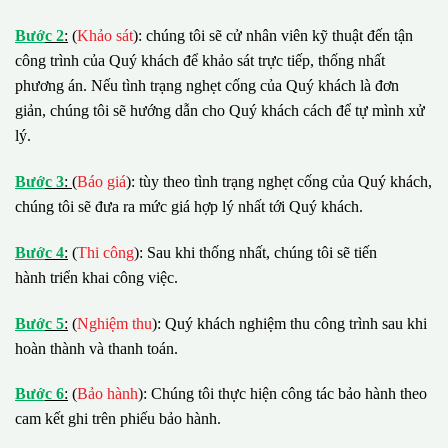
B
ướ
c 2
:
(
Khảo sát
): chúng tôi sẽ cử nhân viên kỹ thuật đến tận
công trình của Quý khách để khảo sát trực tiếp, thống nhất
phương án. Nếu tình trạng nghẹt cống của Quý khách là đơn
giản, chúng tôi sẽ hướng dẫn cho Quý khách cách để tự mình xử
lý.
B
ướ
c 3
:
(
Báo giá
): tùy theo tình trạng nghẹt cống của Quý khách,
chúng tôi sẽ đưa ra mức giá hợp lý nhất tới Quý khách.
B
ướ
c 4
:
(
Thi công
): Sau khi thống nhất, chúng tôi sẽ tiến
hành triển khai công việc.
B
ướ
c 5
:
(
Nghiệm thu
): Quý khách nghiệm thu công trình sau khi
hoàn thành và thanh toán.
B
ướ
c 6
:
(
Bảo hành
): Chúng tôi thực hiện công tác bảo hành theo
cam kết ghi trên phiếu bảo hành.