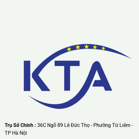
Lưu ý: Liên hệ chúng tôi được áp dụng chương trình khuyến
mãi ưu đãi có giá trị lớn nhất.