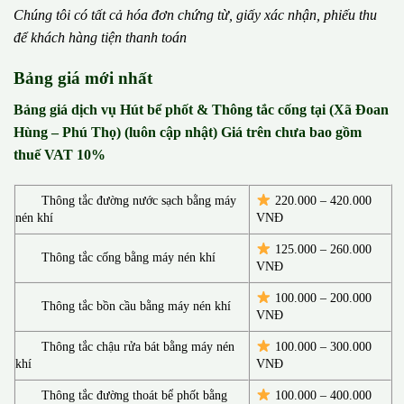
Chúng tôi có t
ấ
t c
ả
h
ó
a
đ
ơ
n chứng từ, gi
ấ
y x
á
c nh
ậ
n, phi
ế
u thu
đ
ể
kh
á
ch h
à
ng ti
ệ
n thanh to
á
n
Bảng giá mới nhất
Bảng giá dịch vụ Hút bể phốt & Thông tắc cống tại (Xã Đoan
Hùng – Phú Thọ) (luôn cập nhật) Giá trên chưa bao gồm
thuế VAT 10%
Thông tắc đường nước sạch bằng máy
220.000 – 420.000
nén khí
VNĐ
125.000 – 260.000
Thông tắc cống bằng máy nén khí
VNĐ
100.000 – 200.000
Thông tắc bồn cầu bằng máy nén khí
VNĐ
Thông tắc chậu rửa bát bằng máy nén
100.000 – 300.000
khí
VNĐ
Thông tắc đường thoát bể phốt bằng
100.000 – 400.000