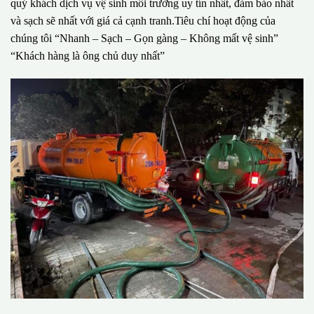
quý khách dịch vụ vệ sinh môi trường uy tín nhất, đảm bảo nhất
và sạch sẽ nhất với giá cả cạnh tranh.Tiêu chí hoạt động của
chúng tôi “Nhanh – Sạch – Gọn gàng – Không mất vệ sinh”
“Khách hàng là ông chủ duy nhất”