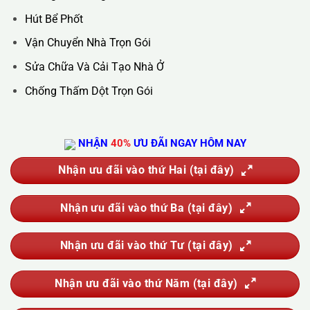
Hotline :
0388.444.445
Website :
https://kta.vn
DỊCH VỤ CỦA CHÚNG TÔI
Vệ Sinh Công Nghiệp
Vệ Sinh Kính Nhà Cao Tầng
Vệ Sinh Sau Xây Dựng
Đánh Bóng Và Phục Hồi Sàn Đá
Giặt Thảm, Giặt Đệm, Giặt Rèm, Giặt Sofa
Sục Rửa Đường Ống Nước Sinh Hoạt
Thau Rửa Bể Nước Sạch
Thông Tắc Cống