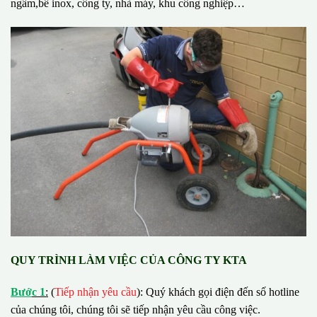
ngầm,bể inox, công ty, nhà máy, khu công nghiệp…
QUY TRÌNH LÀM VIỆC CỦA CÔNG TY KTA
B
ướ
c 1
:
(
Tiếp nhận yêu cầu
): Quý khách gọi điện đến số hotline
của chúng tôi, chúng tôi sẽ tiếp nhận yêu cầu công việc.