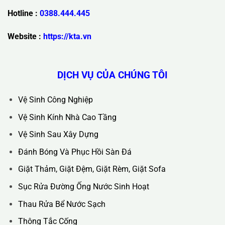
Trụ Sở Chính :
36C Ngõ 89 Lê Đức Thọ - Phường Từ Liêm -
TP Hà Nội