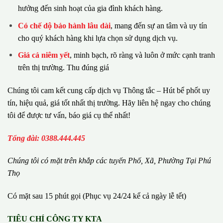
hưởng đến sinh hoạt của gia đình khách hàng.
Có chế dộ bảo hành lâu dài
, mang đến sự an tâm và uy tín
cho quý khách hàng khi lựa chọn sử dụng dịch vụ.
Giá cả niêm yết
, minh bạch, rõ ràng và luôn ở mức cạnh tranh
trên thị trường. Thu đúng giá
Chúng tôi cam kết cung cấp dịch vụ Thông tắc – Hút bể phốt uy
tín, hiệu quả, giá tốt nhất thị trường. Hãy liên hệ ngay cho chúng
tôi để được tư vấn, báo giá cụ thể nhất!
Tổng đài: 0388.444.445
Chúng tôi có m
ặ
t tr
ê
n kh
ắ
p c
á
c tuy
ế
n Ph
ố
, Xã, Phường
Tại Phú
Thọ
Có mặt sau 15 phút gọi (Phục vụ 24/24 kể cả ngày lễ tết)
TIÊU CHÍ CÔNG TY KTA