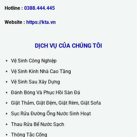
Trụ Sở Chính :
36C Ngõ 89 Lê Đức Thọ - Phường Từ Liêm -
TP Hà Nội