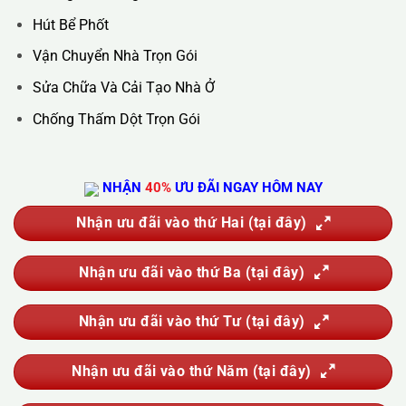
Hotline :
0388.444.445
Website :
https://kta.vn
DỊCH VỤ CỦA CHÚNG TÔI
Vệ Sinh Công Nghiệp
Vệ Sinh Kính Nhà Cao Tầng
Vệ Sinh Sau Xây Dựng
Đánh Bóng Và Phục Hồi Sàn Đá
Giặt Thảm, Giặt Đệm, Giặt Rèm, Giặt Sofa
Sục Rửa Đường Ống Nước Sinh Hoạt
Thau Rửa Bể Nước Sạch
Thông Tắc Cống