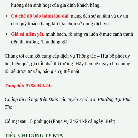
hưởng đến sinh hoạt của gia đình khách hàng.
Có chế dộ bảo hành lâu dài
, mang đến sự an tâm và uy tín
cho quý khách hàng khi lựa chọn sử dụng dịch vụ.
Giá cả niêm yết
, minh bạch, rõ ràng và luôn ở mức cạnh tranh
trên thị trường. Thu đúng giá
Chúng tôi cam kết cung cấp dịch vụ Thông tắc – Hút bể phốt uy
tín, hiệu quả, giá tốt nhất thị trường. Hãy liên hệ ngay cho chúng
tôi để được tư vấn, báo giá cụ thể nhất!
Tổng đài: 0388.444.445
Chúng tôi có m
ặ
t tr
ê
n kh
ắ
p c
á
c tuy
ế
n Ph
ố
, Xã, Phường
Tại Phú
Thọ
Có mặt sau 15 phút gọi (Phục vụ 24/24 kể cả ngày lễ tết)
TIÊU CHÍ CÔNG TY KTA