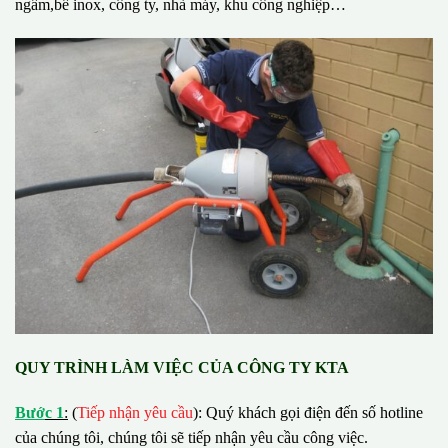
ngầm,bể inox, công ty, nhà máy, khu công nghiệp…
QUY TRÌNH LÀM VIỆC CỦA CÔNG TY KTA
B
ướ
c 1
:
(
Tiếp nhận yêu cầu
): Quý khách gọi điện đến số hotline
của chúng tôi, chúng tôi sẽ tiếp nhận yêu cầu công việc.