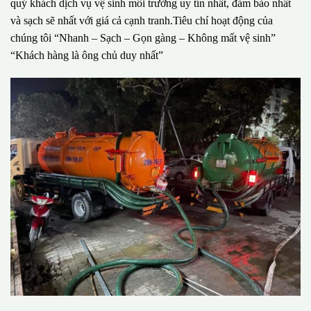
quý khách dịch vụ vệ sinh môi trường uy tín nhất, đảm bảo nhất
và sạch sẽ nhất với giá cả cạnh tranh.Tiêu chí hoạt động của
chúng tôi “Nhanh – Sạch – Gọn gàng – Không mất vệ sinh”
“Khách hàng là ông chủ duy nhất”