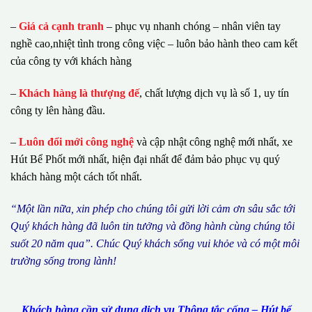
–
Giá cả cạnh tranh
– phục vụ nhanh chóng – nhân viên tay
nghề cao,nhiệt tình trong công việc – luôn bảo hành theo cam kết
của công ty với khách hàng
–
Khách hàng là thượng đế
, chất lượng dịch vụ là số 1, uy tín
công ty lên hàng đầu.
–
Luôn đổi mới công nghệ
và cập nhật công nghệ mới nhất, xe
Hút Bể Phốt mới nhất, hiện đại nhất để đảm bảo phục vụ quý
khách hàng một cách tốt nhất.
“M
ộ
t l
ầ
n n
ữ
a, xin ph
é
p cho ch
ú
ng tôi g
ử
i l
ờ
i c
ả
m
ơ
n s
â
u s
ắ
c t
ớ
i
Qu
ý
kh
á
ch h
à
ng
đã
lu
ô
n tin t
ưở
ng v
à
đ
ồ
ng h
à
nh c
ù
ng ch
ú
ng t
ô
i
su
ố
t 20 n
ă
m qua
”
. Ch
ú
c Qu
ý
kh
á
ch s
ố
ng vui kh
ỏ
e v
à
c
ó
m
ộ
t m
ô
i
tr
ườ
ng s
ố
ng trong l
à
nh!
Khách hàng cần sử dụng dịch vụ Thông tắc cống – Hút bể