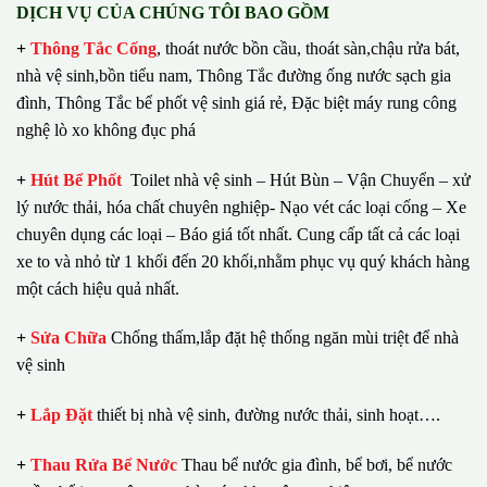
DỊCH VỤ CỦA CHÚNG TÔI BAO GỒM
+
Thông Tắc Cống
,
thoát nước bồn cầu, thoát sàn,chậu rửa bát,
nhà vệ sinh,bồn tiểu nam, Thông Tắc đường ống nước sạch gia
đình, Thông Tắc bể phốt vệ sinh giá rẻ, Đặc biệt máy rung công
nghệ lò xo không đục phá
+
Hút Bể Phốt
Toilet nhà vệ sinh – Hút Bùn – Vận Chuyển – xử
lý nước thải, hóa chất chuyên nghiệp- Nạo vét các loại cống – Xe
chuyên dụng các loại – Báo giá tốt nhất.
Cung cấp tất cả các loại
xe to và nhỏ từ 1 khối đến 20 khối,nhằm phục vụ quý khách hàng
một cách hiệu quả nhất.
+
Sửa Chữa
Chống thấm,lắp đặt hệ thống ngăn mùi triệt để nhà
vệ sinh
+
Lắp Đặt
thiết bị nhà vệ sinh, đường nước thải, sinh hoạt….
+
Thau Rửa Bể Nước
Thau bể nước gia đình, bể bơi, bể nước