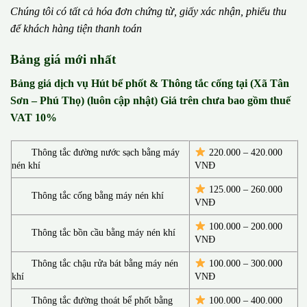
Chúng tôi có t
ấ
t c
ả
h
ó
a
đ
ơ
n chứng từ, gi
ấ
y x
á
c nh
ậ
n, phi
ế
u thu
đ
ể
kh
á
ch h
à
ng ti
ệ
n thanh to
á
n
Bảng giá mới nhất
Bảng giá dịch vụ Hút bể phốt & Thông tắc cống tại (Xã Tân
Sơn – Phú Thọ) (luôn cập nhật) Giá trên chưa bao gồm thuế
VAT 10%
Thông tắc đường nước sạch bằng máy
220.000 – 420.000
nén khí
VNĐ
125.000 – 260.000
Thông tắc cống bằng máy nén khí
VNĐ
100.000 – 200.000
Thông tắc bồn cầu bằng máy nén khí
VNĐ
Thông tắc chậu rửa bát bằng máy nén
100.000 – 300.000
khí
VNĐ
Thông tắc đường thoát bể phốt bằng
100.000 – 400.000