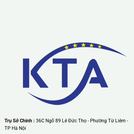
Lưu ý: Liên hệ chúng tôi được áp dụng chương trình khuyến
mãi ưu đãi có giá trị lớn nhất.