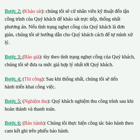
B
ướ
c 2
:
(
Khảo sát
): chúng tôi sẽ cử nhân viên kỹ thuật đến tận
công trình của Quý khách để khảo sát trực tiếp, thống nhất
phương án. Nếu tình trạng nghẹt cống của Quý khách là đơn
giản, chúng tôi sẽ hướng dẫn cho Quý khách cách để tự mình xử
lý.
B
ướ
c 3
:
(
Báo giá
): tùy theo tình trạng nghẹt cống của Quý khách,
chúng tôi sẽ đưa ra mức giá hợp lý nhất tới Quý khách.
B
ướ
c 4
:
(
Thi công
): Sau khi thống nhất, chúng tôi sẽ tiến
hành triển khai công việc.
B
ướ
c 5
:
(
Nghiệm thu
): Quý khách nghiệm thu công trình sau khi
hoàn thành và thanh toán.
B
ướ
c 6
:
(
Bảo hành
): Chúng tôi thực hiện công tác bảo hành theo
cam kết ghi trên phiếu bảo hành.