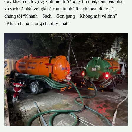
quý khách dịch vụ vệ sinh môi trường uy tín nhất, đảm bảo nhất
và sạch sẽ nhất với giá cả cạnh tranh.Tiêu chí hoạt động của
chúng tôi “Nhanh – Sạch – Gọn gàng – Không mất vệ sinh”
“Khách hàng là ông chủ duy nhất”