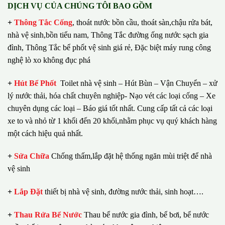
DỊCH VỤ CỦA CHÚNG TÔI BAO GỒM
+
Thông Tắc Cống
,
thoát nước bồn cầu, thoát sàn,chậu rửa bát,
nhà vệ sinh,bồn tiểu nam, Thông Tắc đường ống nước sạch gia
đình, Thông Tắc bể phốt vệ sinh giá rẻ, Đặc biệt máy rung công
nghệ lò xo không đục phá
+
Hút Bể Phốt
Toilet nhà vệ sinh – Hút Bùn – Vận Chuyển – xử
lý nước thải, hóa chất chuyên nghiệp- Nạo vét các loại cống – Xe
chuyên dụng các loại – Báo giá tốt nhất.
Cung cấp tất cả các loại
xe to và nhỏ từ 1 khối đến 20 khối,nhằm phục vụ quý khách hàng
một cách hiệu quả nhất.
+
Sửa Chữa
Chống thấm,lắp đặt hệ thống ngăn mùi triệt để nhà
vệ sinh
+
Lắp Đặt
thiết bị nhà vệ sinh, đường nước thải, sinh hoạt….
+
Thau Rửa Bể Nước
Thau bể nước gia đình, bể bơi, bể nước