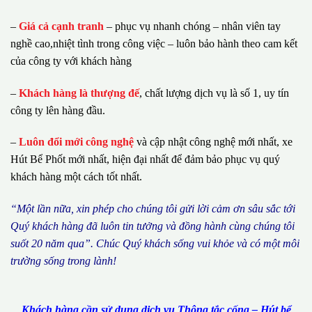
–
Giá cả cạnh tranh
– phục vụ nhanh chóng – nhân viên tay
nghề cao,nhiệt tình trong công việc – luôn bảo hành theo cam kết
của công ty với khách hàng
–
Khách hàng là thượng đế
, chất lượng dịch vụ là số 1, uy tín
công ty lên hàng đầu.
–
Luôn đổi mới công nghệ
và cập nhật công nghệ mới nhất, xe
Hút Bể Phốt mới nhất, hiện đại nhất để đảm bảo phục vụ quý
khách hàng một cách tốt nhất.
“M
ộ
t l
ầ
n n
ữ
a, xin ph
é
p cho ch
ú
ng tôi g
ử
i l
ờ
i c
ả
m
ơ
n s
â
u s
ắ
c t
ớ
i
Qu
ý
kh
á
ch h
à
ng
đã
lu
ô
n tin t
ưở
ng v
à
đ
ồ
ng h
à
nh c
ù
ng ch
ú
ng t
ô
i
su
ố
t 20 n
ă
m qua
”
. Ch
ú
c Qu
ý
kh
á
ch s
ố
ng vui kh
ỏ
e v
à
c
ó
m
ộ
t m
ô
i
tr
ườ
ng s
ố
ng trong l
à
nh!
Khách hàng cần sử dụng dịch vụ Thông tắc cống – Hút bể