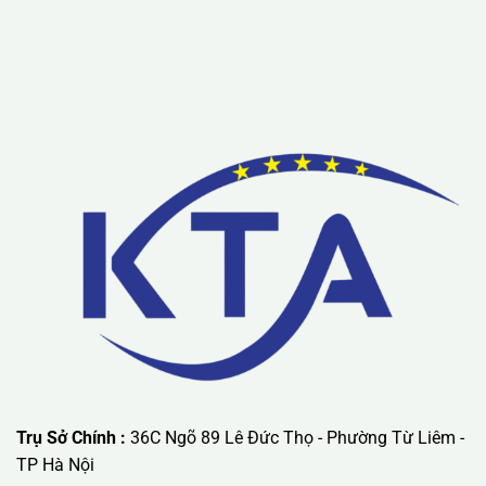
Lưu ý: Liên hệ chúng tôi được áp dụng chương trình khuyến
mãi ưu đãi có giá trị lớn nhất.