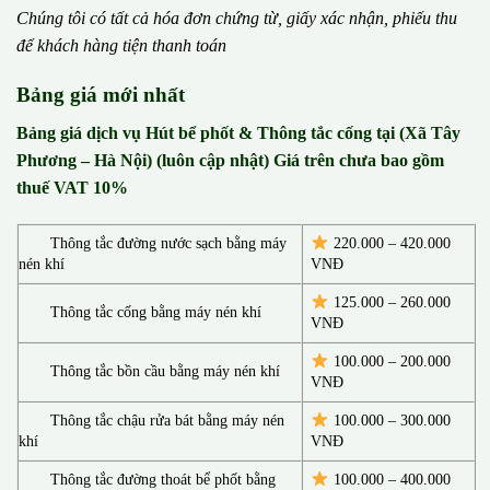
Chúng tôi có t
ấ
t c
ả
h
ó
a
đ
ơ
n chứng từ, gi
ấ
y x
á
c nh
ậ
n, phi
ế
u thu
đ
ể
kh
á
ch h
à
ng ti
ệ
n thanh to
á
n
Bảng giá mới nhất
Bảng giá dịch vụ Hút bể phốt & Thông tắc cống tại (Xã Tây
Phương – Hà Nội) (luôn cập nhật) Giá trên chưa bao gồm
thuế VAT 10%
Thông tắc đường nước sạch bằng máy
220.000 – 420.000
nén khí
VNĐ
125.000 – 260.000
Thông tắc cống bằng máy nén khí
VNĐ
100.000 – 200.000
Thông tắc bồn cầu bằng máy nén khí
VNĐ
Thông tắc chậu rửa bát bằng máy nén
100.000 – 300.000
khí
VNĐ
Thông tắc đường thoát bể phốt bằng
100.000 – 400.000