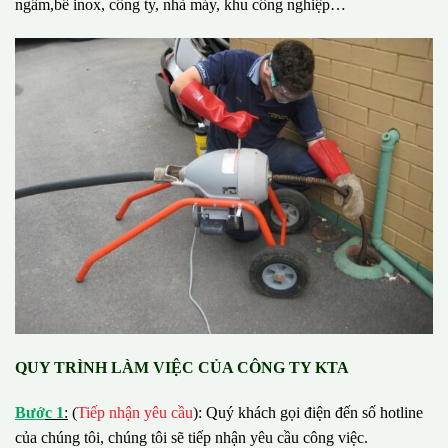
ngầm,bể inox, công ty, nhà máy, khu công nghiệp…
QUY TRÌNH LÀM VIỆC CỦA CÔNG TY KTA
B
ướ
c 1
:
(
Tiếp nhận yêu cầu
): Quý khách gọi điện đến số hotline
của chúng tôi, chúng tôi sẽ tiếp nhận yêu cầu công việc.