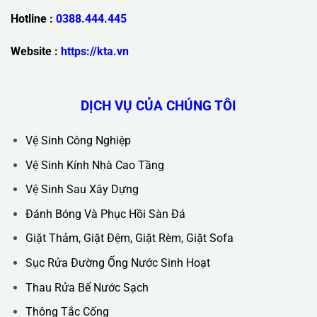
Trụ Sở Chính :
36C Ngõ 89 Lê Đức Thọ - Phường Từ Liêm -
TP Hà Nội