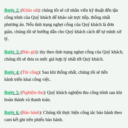
B
ướ
c 2
:
(
Khảo sát
): chúng tôi sẽ cử nhân viên kỹ thuật đến tận
công trình của Quý khách để khảo sát trực tiếp, thống nhất
phương án. Nếu tình trạng nghẹt cống của Quý khách là đơn
giản, chúng tôi sẽ hướng dẫn cho Quý khách cách để tự mình xử
lý.
B
ướ
c 3
:
(
Báo giá
): tùy theo tình trạng nghẹt cống của Quý khách,
chúng tôi sẽ đưa ra mức giá hợp lý nhất tới Quý khách.
B
ướ
c 4
:
(
Thi công
): Sau khi thống nhất, chúng tôi sẽ tiến
hành triển khai công việc.
B
ướ
c 5
:
(
Nghiệm thu
): Quý khách nghiệm thu công trình sau khi
hoàn thành và thanh toán.
B
ướ
c 6
:
(
Bảo hành
): Chúng tôi thực hiện công tác bảo hành theo
cam kết ghi trên phiếu bảo hành.