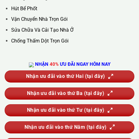
Hotline :
0388.444.445
Website :
https://kta.vn
DỊCH VỤ CỦA CHÚNG TÔI
Vệ Sinh Công Nghiệp
Vệ Sinh Kính Nhà Cao Tầng
Vệ Sinh Sau Xây Dựng
Đánh Bóng Và Phục Hồi Sàn Đá
Giặt Thảm, Giặt Đệm, Giặt Rèm, Giặt Sofa
Sục Rửa Đường Ống Nước Sinh Hoạt
Thau Rửa Bể Nước Sạch
Thông Tắc Cống