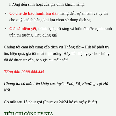
hưởng đến sinh hoạt của gia đình khách hàng.
Có chế dộ bảo hành lâu dài
, mang đến sự an tâm và uy tín
cho quý khách hàng khi lựa chọn sử dụng dịch vụ.
Giá cả niêm yết
, minh bạch, rõ ràng và luôn ở mức cạnh tranh
trên thị trường. Thu đúng giá
Chúng tôi cam kết cung cấp dịch vụ Thông tắc – Hút bể phốt uy
tín, hiệu quả, giá tốt nhất thị trường. Hãy liên hệ ngay cho chúng
tôi để được tư vấn, báo giá cụ thể nhất!
Tổng đài: 0388.444.445
Chúng tôi có m
ặ
t tr
ê
n kh
ắ
p c
á
c tuy
ế
n Ph
ố
, Xã, Phường
Tại Hà
Nội
Có mặt sau 15 phút gọi (Phục vụ 24/24 kể cả ngày lễ tết)
TIÊU CHÍ CÔNG TY KTA