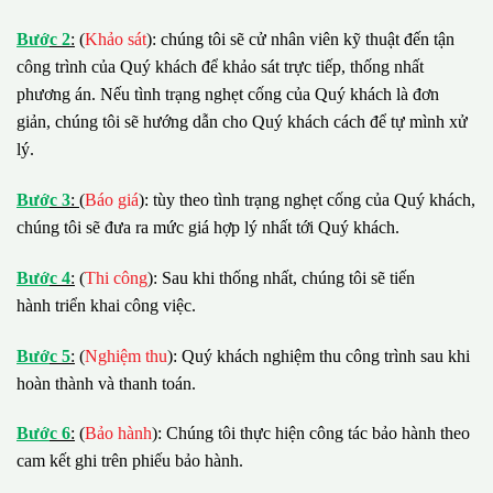
B
ướ
c 2
:
(
Khảo sát
): chúng tôi sẽ cử nhân viên kỹ thuật đến tận
công trình của Quý khách để khảo sát trực tiếp, thống nhất
phương án. Nếu tình trạng nghẹt cống của Quý khách là đơn
giản, chúng tôi sẽ hướng dẫn cho Quý khách cách để tự mình xử
lý.
B
ướ
c 3
:
(
Báo giá
): tùy theo tình trạng nghẹt cống của Quý khách,
chúng tôi sẽ đưa ra mức giá hợp lý nhất tới Quý khách.
B
ướ
c 4
:
(
Thi công
): Sau khi thống nhất, chúng tôi sẽ tiến
hành triển khai công việc.
B
ướ
c 5
:
(
Nghiệm thu
): Quý khách nghiệm thu công trình sau khi
hoàn thành và thanh toán.
B
ướ
c 6
:
(
Bảo hành
): Chúng tôi thực hiện công tác bảo hành theo
cam kết ghi trên phiếu bảo hành.