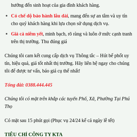
hưởng đến sinh hoạt của gia đình khách hàng.
Có chế dộ bảo hành lâu dài
, mang đến sự an tâm và uy tín
cho quý khách hàng khi lựa chọn sử dụng dịch vụ.
Giá cả niêm yết
, minh bạch, rõ ràng và luôn ở mức cạnh tranh
trên thị trường. Thu đúng giá
Chúng tôi cam kết cung cấp dịch vụ Thông tắc – Hút bể phốt uy
tín, hiệu quả, giá tốt nhất thị trường. Hãy liên hệ ngay cho chúng
tôi để được tư vấn, báo giá cụ thể nhất!
Tổng đài: 0388.444.445
Chúng tôi có m
ặ
t tr
ê
n kh
ắ
p c
á
c tuy
ế
n Ph
ố
, Xã, Phường
Tại Phú
Thọ
Có mặt sau 15 phút gọi (Phục vụ 24/24 kể cả ngày lễ tết)
TIÊU CHÍ CÔNG TY KTA