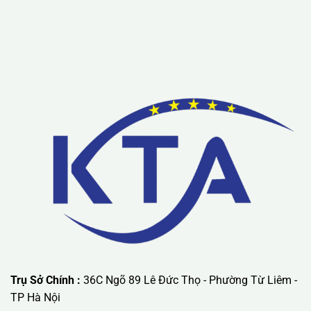
Lưu ý: Liên hệ chúng tôi được áp dụng chương trình khuyến
mãi ưu đãi có giá trị lớn nhất.