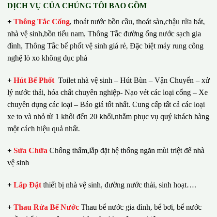
DỊCH VỤ CỦA CHÚNG TÔI BAO GỒM
+
Thông Tắc Cống
,
thoát nước bồn cầu, thoát sàn,chậu rửa bát,
nhà vệ sinh,bồn tiểu nam, Thông Tắc đường ống nước sạch gia
đình, Thông Tắc bể phốt vệ sinh giá rẻ, Đặc biệt máy rung công
nghệ lò xo không đục phá
+
Hút Bể Phốt
Toilet nhà vệ sinh – Hút Bùn – Vận Chuyển – xử
lý nước thải, hóa chất chuyên nghiệp- Nạo vét các loại cống – Xe
chuyên dụng các loại – Báo giá tốt nhất.
Cung cấp tất cả các loại
xe to và nhỏ từ 1 khối đến 20 khối,nhằm phục vụ quý khách hàng
một cách hiệu quả nhất.
+
Sửa Chữa
Chống thấm,lắp đặt hệ thống ngăn mùi triệt để nhà
vệ sinh
+
Lắp Đặt
thiết bị nhà vệ sinh, đường nước thải, sinh hoạt….
+
Thau Rửa Bể Nước
Thau bể nước gia đình, bể bơi, bể nước