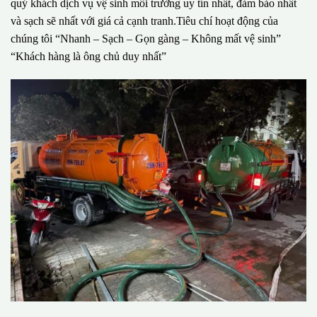
quý khách dịch vụ vệ sinh môi trường uy tín nhất, đảm bảo nhất
và sạch sẽ nhất với giá cả cạnh tranh.Tiêu chí hoạt động của
chúng tôi “Nhanh – Sạch – Gọn gàng – Không mất vệ sinh”
“Khách hàng là ông chủ duy nhất”