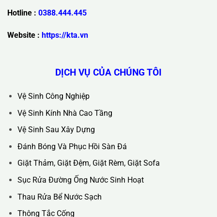
Trụ Sở Chính :
36C Ngõ 89 Lê Đức Thọ - Phường Từ Liêm -
TP Hà Nội