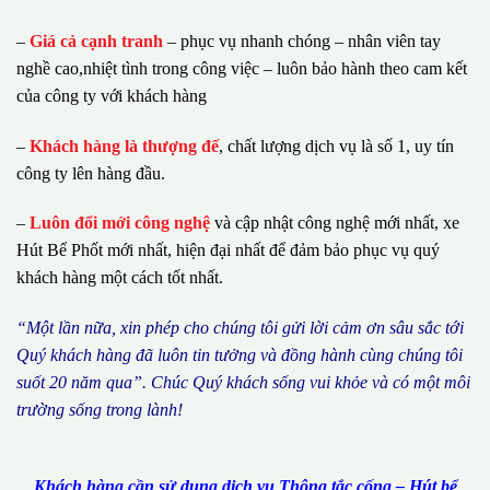
–
Giá cả cạnh tranh
– phục vụ nhanh chóng – nhân viên tay
nghề cao,nhiệt tình trong công việc – luôn bảo hành theo cam kết
của công ty với khách hàng
–
Khách hàng là thượng đế
, chất lượng dịch vụ là số 1, uy tín
công ty lên hàng đầu.
–
Luôn đổi mới công nghệ
và cập nhật công nghệ mới nhất, xe
Hút Bể Phốt mới nhất, hiện đại nhất để đảm bảo phục vụ quý
khách hàng một cách tốt nhất.
“M
ộ
t l
ầ
n n
ữ
a, xin ph
é
p cho ch
ú
ng tôi g
ử
i l
ờ
i c
ả
m
ơ
n s
â
u s
ắ
c t
ớ
i
Qu
ý
kh
á
ch h
à
ng
đã
lu
ô
n tin t
ưở
ng v
à
đ
ồ
ng h
à
nh c
ù
ng ch
ú
ng t
ô
i
su
ố
t 20 n
ă
m qua
”
. Ch
ú
c Qu
ý
kh
á
ch s
ố
ng vui kh
ỏ
e v
à
c
ó
m
ộ
t m
ô
i
tr
ườ
ng s
ố
ng trong l
à
nh!
Khách hàng cần sử dụng dịch vụ Thông tắc cống – Hút bể