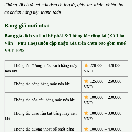
Chúng tôi có t
ấ
t c
ả
h
ó
a
đ
ơ
n chứng từ, gi
ấ
y x
á
c nh
ậ
n, phi
ế
u thu
đ
ể
kh
á
ch h
à
ng ti
ệ
n thanh to
á
n
Bảng giá mới nhất
Bảng giá dịch vụ Hút bể phốt & Thông tắc cống tại (Xã Thọ
Văn – Phú Thọ) (luôn cập nhật) Giá trên chưa bao gồm thuế
VAT 10%
Thông tắc đường nước sạch bằng máy
220.000 – 420.000
nén khí
VNĐ
125.000 – 260.000
Thông tắc cống bằng máy nén khí
VNĐ
100.000 – 200.000
Thông tắc bồn cầu bằng máy nén khí
VNĐ
Thông tắc chậu rửa bát bằng máy nén
100.000 – 300.000
khí
VNĐ
Thông tắc đường thoát bể phốt bằng
100.000 – 400.000