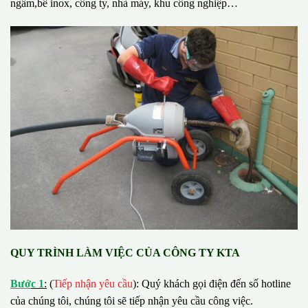
ngầm,bể inox, công ty, nhà máy, khu công nghiệp…
QUY TRÌNH LÀM VIỆC CỦA CÔNG TY KTA
B
ướ
c 1
:
(
Tiếp nhận yêu cầu
): Quý khách gọi điện đến số hotline
của chúng tôi, chúng tôi sẽ tiếp nhận yêu cầu công việc.