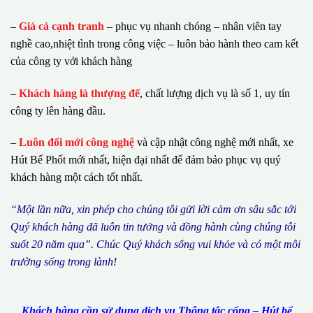
–
Giá cả cạnh tranh
– phục vụ nhanh chóng – nhân viên tay
nghề cao,nhiệt tình trong công việc – luôn bảo hành theo cam kết
của công ty với khách hàng
–
Khách hàng là thượng đế
, chất lượng dịch vụ là số 1, uy tín
công ty lên hàng đầu.
–
Luôn đổi mới công nghệ
và cập nhật công nghệ mới nhất, xe
Hút Bể Phốt mới nhất, hiện đại nhất để đảm bảo phục vụ quý
khách hàng một cách tốt nhất.
“M
ộ
t l
ầ
n n
ữ
a, xin ph
é
p cho ch
ú
ng tôi g
ử
i l
ờ
i c
ả
m
ơ
n s
â
u s
ắ
c t
ớ
i
Qu
ý
kh
á
ch h
à
ng
đã
lu
ô
n tin t
ưở
ng v
à
đ
ồ
ng h
à
nh c
ù
ng ch
ú
ng t
ô
i
su
ố
t 20 n
ă
m qua
”
. Ch
ú
c Qu
ý
kh
á
ch s
ố
ng vui kh
ỏ
e v
à
c
ó
m
ộ
t m
ô
i
tr
ườ
ng s
ố
ng trong l
à
nh!
Khách hàng cần sử dụng dịch vụ Thông tắc cống – Hút bể