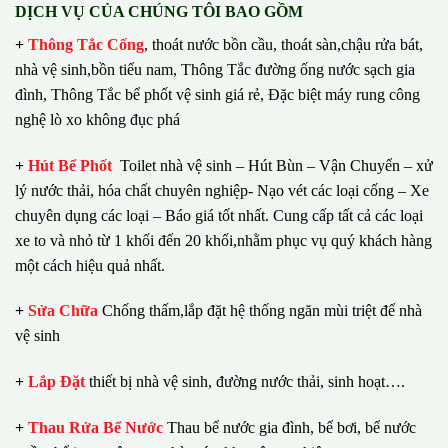
DỊCH VỤ CỦA CHÚNG TÔI BAO GỒM
+
Thông Tắc Cống
,
thoát nước bồn cầu, thoát sàn,chậu rửa bát,
nhà vệ sinh,bồn tiểu nam, Thông Tắc đường ống nước sạch gia
đình, Thông Tắc bể phốt vệ sinh giá rẻ, Đặc biệt máy rung công
nghệ lò xo không đục phá
+
Hút Bể Phốt
Toilet nhà vệ sinh – Hút Bùn – Vận Chuyển – xử
lý nước thải, hóa chất chuyên nghiệp- Nạo vét các loại cống – Xe
chuyên dụng các loại – Báo giá tốt nhất.
Cung cấp tất cả các loại
xe to và nhỏ từ 1 khối đến 20 khối,nhằm phục vụ quý khách hàng
một cách hiệu quả nhất.
+
Sửa Chữa
Chống thấm,lắp đặt hệ thống ngăn mùi triệt để nhà
vệ sinh
+
Lắp Đặt
thiết bị nhà vệ sinh, đường nước thải, sinh hoạt….
+
Thau Rửa Bể Nước
Thau bể nước gia đình, bể bơi, bể nước