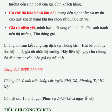
hưởng đến sinh hoạt của gia đình khách hàng.
Có chế dộ bảo hành lâu dài
, mang đến sự an tâm và uy tín
cho quý khách hàng khi lựa chọn sử dụng dịch vụ.
Giá cả niêm yết
, minh bạch, rõ ràng và luôn ở mức cạnh tranh
trên thị trường. Thu đúng giá
Chúng tôi cam kết cung cấp dịch vụ Thông tắc – Hút bể phốt uy
tín, hiệu quả, giá tốt nhất thị trường. Hãy liên hệ ngay cho chúng
tôi để được tư vấn, báo giá cụ thể nhất!
Tổng đài: 0388.444.445
Chúng tôi có m
ặ
t tr
ê
n kh
ắ
p c
á
c tuy
ế
n Ph
ố
, Xã, Phường
Tại Hà
Nội
Có mặt sau 15 phút gọi (Phục vụ 24/24 kể cả ngày lễ tết)
TIÊU CHÍ CÔNG TY KTA