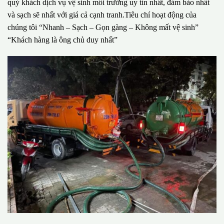
quý khách dịch vụ vệ sinh môi trường uy tín nhất, đảm bảo nhất
và sạch sẽ nhất với giá cả cạnh tranh.Tiêu chí hoạt động của
chúng tôi “Nhanh – Sạch – Gọn gàng – Không mất vệ sinh”
“Khách hàng là ông chủ duy nhất”