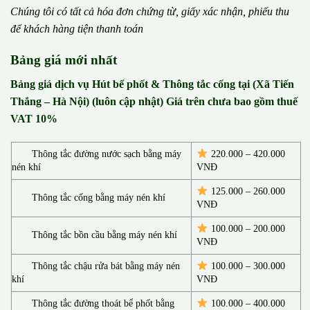
Chúng tôi có t
ấ
t c
ả
h
ó
a
đ
ơ
n chứng từ, gi
ấ
y x
á
c nh
ậ
n, phi
ế
u thu
đ
ể
kh
á
ch h
à
ng ti
ệ
n thanh to
á
n
Bảng giá mới nhất
Bảng giá dịch vụ Hút bể phốt & Thông tắc cống tại (Xã Tiến
Thắng – Hà Nội) (luôn cập nhật) Giá trên chưa bao gồm thuế
VAT 10%
Thông tắc đường nước sạch bằng máy
220.000 – 420.000
nén khí
VNĐ
125.000 – 260.000
Thông tắc cống bằng máy nén khí
VNĐ
100.000 – 200.000
Thông tắc bồn cầu bằng máy nén khí
VNĐ
Thông tắc chậu rửa bát bằng máy nén
100.000 – 300.000
khí
VNĐ
Thông tắc đường thoát bể phốt bằng
100.000 – 400.000