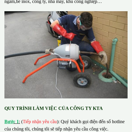
ngầm,bể inox, công ty, nhà máy, khu công nghiệp…
QUY TRÌNH LÀM VIỆC CỦA CÔNG TY KTA
B
ướ
c 1
:
(
Tiếp nhận yêu cầu
): Quý khách gọi điện đến số hotline
của chúng tôi, chúng tôi sẽ tiếp nhận yêu cầu công việc.