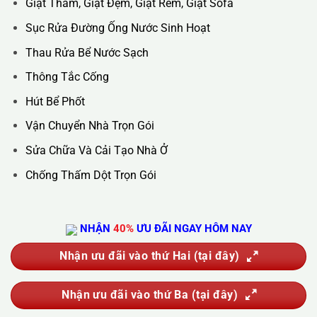
Hotline :
0388.444.445
Website :
https://kta.vn
DỊCH VỤ CỦA CHÚNG TÔI
Vệ Sinh Công Nghiệp
Vệ Sinh Kính Nhà Cao Tầng
Vệ Sinh Sau Xây Dựng
Đánh Bóng Và Phục Hồi Sàn Đá
Giặt Thảm, Giặt Đệm, Giặt Rèm, Giặt Sofa
Sục Rửa Đường Ống Nước Sinh Hoạt
Thau Rửa Bể Nước Sạch
Thông Tắc Cống