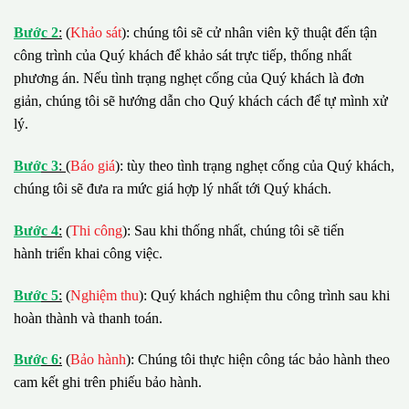
B
ướ
c 2
:
(
Khảo sát
): chúng tôi sẽ cử nhân viên kỹ thuật đến tận
công trình của Quý khách để khảo sát trực tiếp, thống nhất
phương án. Nếu tình trạng nghẹt cống của Quý khách là đơn
giản, chúng tôi sẽ hướng dẫn cho Quý khách cách để tự mình xử
lý.
B
ướ
c 3
:
(
Báo giá
): tùy theo tình trạng nghẹt cống của Quý khách,
chúng tôi sẽ đưa ra mức giá hợp lý nhất tới Quý khách.
B
ướ
c 4
:
(
Thi công
): Sau khi thống nhất, chúng tôi sẽ tiến
hành triển khai công việc.
B
ướ
c 5
:
(
Nghiệm thu
): Quý khách nghiệm thu công trình sau khi
hoàn thành và thanh toán.
B
ướ
c 6
:
(
Bảo hành
): Chúng tôi thực hiện công tác bảo hành theo
cam kết ghi trên phiếu bảo hành.