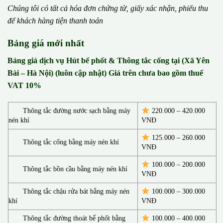
Chúng tôi có t
ấ
t c
ả
h
ó
a
đ
ơ
n chứng từ, gi
ấ
y x
á
c nh
ậ
n, phi
ế
u thu
đ
ể
kh
á
ch h
à
ng ti
ệ
n thanh to
á
n
Bảng giá mới nhất
Bảng giá dịch vụ Hút bể phốt & Thông tắc cống tại (Xã Yên
Bài – Hà Nội) (luôn cập nhật) Giá trên chưa bao gồm thuế
VAT 10%
Thông tắc đường nước sạch bằng máy
220.000 – 420.000
nén khí
VNĐ
125.000 – 260.000
Thông tắc cống bằng máy nén khí
VNĐ
100.000 – 200.000
Thông tắc bồn cầu bằng máy nén khí
VNĐ
Thông tắc chậu rửa bát bằng máy nén
100.000 – 300.000
khí
VNĐ
Thông tắc đường thoát bể phốt bằng
100.000 – 400.000