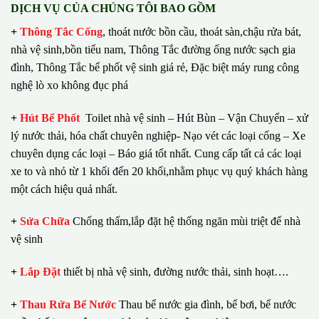
DỊCH VỤ CỦA CHÚNG TÔI BAO GỒM
+
Thông Tắc Cống
,
thoát nước bồn cầu, thoát sàn,chậu rửa bát,
nhà vệ sinh,bồn tiểu nam, Thông Tắc đường ống nước sạch gia
đình, Thông Tắc bể phốt vệ sinh giá rẻ, Đặc biệt máy rung công
nghệ lò xo không đục phá
+
Hút Bể Phốt
Toilet nhà vệ sinh – Hút Bùn – Vận Chuyển – xử
lý nước thải, hóa chất chuyên nghiệp- Nạo vét các loại cống – Xe
chuyên dụng các loại – Báo giá tốt nhất.
Cung cấp tất cả các loại
xe to và nhỏ từ 1 khối đến 20 khối,nhằm phục vụ quý khách hàng
một cách hiệu quả nhất.
+
Sửa Chữa
Chống thấm,lắp đặt hệ thống ngăn mùi triệt để nhà
vệ sinh
+
Lắp Đặt
thiết bị nhà vệ sinh, đường nước thải, sinh hoạt….
+
Thau Rửa Bể Nước
Thau bể nước gia đình, bể bơi, bể nước