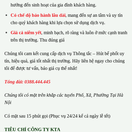
hưởng đến sinh hoạt của gia đình khách hàng.
Có chế dộ bảo hành lâu dài
, mang đến sự an tâm và uy tín
cho quý khách hàng khi lựa chọn sử dụng dịch vụ.
Giá cả niêm yết
, minh bạch, rõ ràng và luôn ở mức cạnh tranh
trên thị trường. Thu đúng giá
Chúng tôi cam kết cung cấp dịch vụ Thông tắc – Hút bể phốt uy
tín, hiệu quả, giá tốt nhất thị trường. Hãy liên hệ ngay cho chúng
tôi để được tư vấn, báo giá cụ thể nhất!
Tổng đài: 0388.444.445
Chúng tôi có m
ặ
t tr
ê
n kh
ắ
p c
á
c tuy
ế
n Ph
ố
, Xã, Phường
Tại Hà
Nội
Có mặt sau 15 phút gọi (Phục vụ 24/24 kể cả ngày lễ tết)
TIÊU CHÍ CÔNG TY KTA