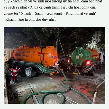
quý khách dịch vụ vệ sinh môi trường uy tín nhất, đảm bảo nhất
và sạch sẽ nhất với giá cả cạnh tranh.Tiêu chí hoạt động của
chúng tôi “Nhanh – Sạch – Gọn gàng – Không mất vệ sinh”
“Khách hàng là ông chủ duy nhất”