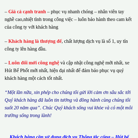
–
Giá cả cạnh tranh
– phục vụ nhanh chóng – nhân viên tay
nghề cao,nhiệt tình trong công việc – luôn bảo hành theo cam kết
của công ty với khách hàng
–
Khách hàng là thượng đế
, chất lượng dịch vụ là số 1, uy tín
công ty lên hàng đầu.
–
Luôn đổi mới công nghệ
và cập nhật công nghệ mới nhất, xe
Hút Bể Phốt mới nhất, hiện đại nhất để đảm bảo phục vụ quý
khách hàng một cách tốt nhất.
“M
ộ
t l
ầ
n n
ữ
a, xin ph
é
p cho ch
ú
ng tôi g
ử
i l
ờ
i c
ả
m
ơ
n s
â
u s
ắ
c t
ớ
i
Qu
ý
kh
á
ch h
à
ng
đã
lu
ô
n tin t
ưở
ng v
à
đ
ồ
ng h
à
nh c
ù
ng ch
ú
ng t
ô
i
su
ố
t 20 n
ă
m qua
”
. Ch
ú
c Qu
ý
kh
á
ch s
ố
ng vui kh
ỏ
e v
à
c
ó
m
ộ
t m
ô
i
tr
ườ
ng s
ố
ng trong l
à
nh!
Khách hàng cần sử dụng dịch vụ Thông tắc cống – Hút bể