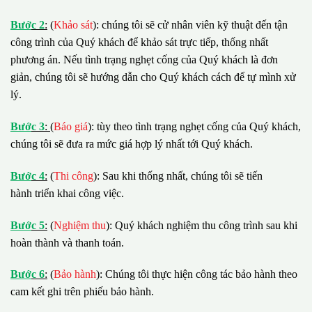
B
ướ
c 2
:
(
Khảo sát
): chúng tôi sẽ cử nhân viên kỹ thuật đến tận
công trình của Quý khách để khảo sát trực tiếp, thống nhất
phương án. Nếu tình trạng nghẹt cống của Quý khách là đơn
giản, chúng tôi sẽ hướng dẫn cho Quý khách cách để tự mình xử
lý.
B
ướ
c 3
:
(
Báo giá
): tùy theo tình trạng nghẹt cống của Quý khách,
chúng tôi sẽ đưa ra mức giá hợp lý nhất tới Quý khách.
B
ướ
c 4
:
(
Thi công
): Sau khi thống nhất, chúng tôi sẽ tiến
hành triển khai công việc.
B
ướ
c 5
:
(
Nghiệm thu
): Quý khách nghiệm thu công trình sau khi
hoàn thành và thanh toán.
B
ướ
c 6
:
(
Bảo hành
): Chúng tôi thực hiện công tác bảo hành theo
cam kết ghi trên phiếu bảo hành.