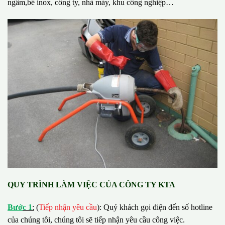
ngầm,bể inox, công ty, nhà máy, khu công nghiệp…
QUY TRÌNH LÀM VIỆC CỦA CÔNG TY KTA
B
ướ
c 1
:
(
Tiếp nhận yêu cầu
): Quý khách gọi điện đến số hotline
của chúng tôi, chúng tôi sẽ tiếp nhận yêu cầu công việc.