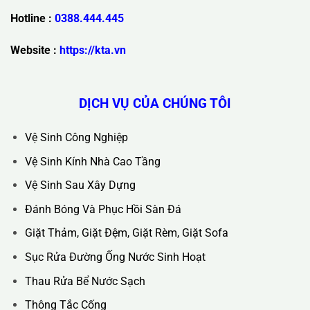
Trụ Sở Chính :
36C Ngõ 89 Lê Đức Thọ - Phường Từ Liêm -
TP Hà Nội