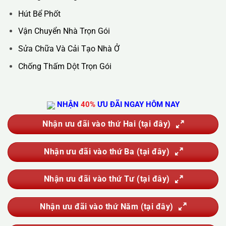
Hotline :
0388.444.445
Website :
https://kta.vn
DỊCH VỤ CỦA CHÚNG TÔI
Vệ Sinh Công Nghiệp
Vệ Sinh Kính Nhà Cao Tầng
Vệ Sinh Sau Xây Dựng
Đánh Bóng Và Phục Hồi Sàn Đá
Giặt Thảm, Giặt Đệm, Giặt Rèm, Giặt Sofa
Sục Rửa Đường Ống Nước Sinh Hoạt
Thau Rửa Bể Nước Sạch
Thông Tắc Cống