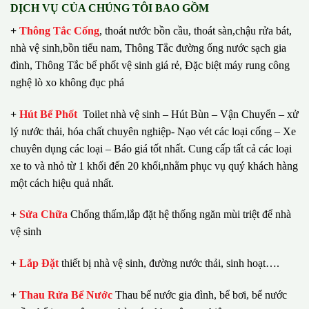
DỊCH VỤ CỦA CHÚNG TÔI BAO GỒM
+
Thông Tắc Cống
,
thoát nước bồn cầu, thoát sàn,chậu rửa bát,
nhà vệ sinh,bồn tiểu nam, Thông Tắc đường ống nước sạch gia
đình, Thông Tắc bể phốt vệ sinh giá rẻ, Đặc biệt máy rung công
nghệ lò xo không đục phá
+
Hút Bể Phốt
Toilet nhà vệ sinh – Hút Bùn – Vận Chuyển – xử
lý nước thải, hóa chất chuyên nghiệp- Nạo vét các loại cống – Xe
chuyên dụng các loại – Báo giá tốt nhất.
Cung cấp tất cả các loại
xe to và nhỏ từ 1 khối đến 20 khối,nhằm phục vụ quý khách hàng
một cách hiệu quả nhất.
+
Sửa Chữa
Chống thấm,lắp đặt hệ thống ngăn mùi triệt để nhà
vệ sinh
+
Lắp Đặt
thiết bị nhà vệ sinh, đường nước thải, sinh hoạt….
+
Thau Rửa Bể Nước
Thau bể nước gia đình, bể bơi, bể nước