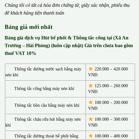
Chúng tôi có t
ấ
t c
ả
h
ó
a
đ
ơ
n chứng từ, gi
ấ
y x
á
c nh
ậ
n, phi
ế
u thu
đ
ể
kh
á
ch h
à
ng ti
ệ
n thanh to
á
n
Bảng giá mới nhất
Bảng giá dịch vụ Hút bể phốt & Thông tắc cống tại (Xã An
Trường – Hải Phòng) (luôn cập nhật) Giá trên chưa bao gồm
thuế VAT 10%
Thông tắc đường nước sạch bằng máy
220.000 – 420.000
nén khí
VNĐ
125.000 – 260.000
Thông tắc cống bằng máy nén khí
VNĐ
100.000 – 200.000
Thông tắc bồn cầu bằng máy nén khí
VNĐ
Thông tắc chậu rửa bát bằng máy nén
100.000 – 300.000
khí
VNĐ
Thông tắc đường thoát bể phốt bằng
100.000 – 400.000