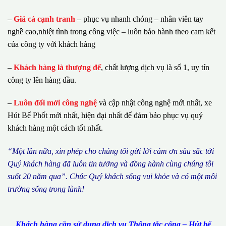
–
Giá cả cạnh tranh
– phục vụ nhanh chóng – nhân viên tay
nghề cao,nhiệt tình trong công việc – luôn bảo hành theo cam kết
của công ty với khách hàng
–
Khách hàng là thượng đế
, chất lượng dịch vụ là số 1, uy tín
công ty lên hàng đầu.
–
Luôn đổi mới công nghệ
và cập nhật công nghệ mới nhất, xe
Hút Bể Phốt mới nhất, hiện đại nhất để đảm bảo phục vụ quý
khách hàng một cách tốt nhất.
“M
ộ
t l
ầ
n n
ữ
a, xin ph
é
p cho ch
ú
ng tôi g
ử
i l
ờ
i c
ả
m
ơ
n s
â
u s
ắ
c t
ớ
i
Qu
ý
kh
á
ch h
à
ng
đã
lu
ô
n tin t
ưở
ng v
à
đ
ồ
ng h
à
nh c
ù
ng ch
ú
ng t
ô
i
su
ố
t 20 n
ă
m qua
”
. Ch
ú
c Qu
ý
kh
á
ch s
ố
ng vui kh
ỏ
e v
à
c
ó
m
ộ
t m
ô
i
tr
ườ
ng s
ố
ng trong l
à
nh!
Khách hàng cần sử dụng dịch vụ Thông tắc cống – Hút bể