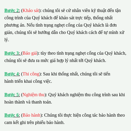
B
ướ
c 2
:
(
Khảo sát
): chúng tôi sẽ cử nhân viên kỹ thuật đến tận
công trình của Quý khách để khảo sát trực tiếp, thống nhất
phương án. Nếu tình trạng nghẹt cống của Quý khách là đơn
giản, chúng tôi sẽ hướng dẫn cho Quý khách cách để tự mình xử
lý.
B
ướ
c 3
:
(
Báo giá
): tùy theo tình trạng nghẹt cống của Quý khách,
chúng tôi sẽ đưa ra mức giá hợp lý nhất tới Quý khách.
B
ướ
c 4
:
(
Thi công
): Sau khi thống nhất, chúng tôi sẽ tiến
hành triển khai công việc.
B
ướ
c 5
:
(
Nghiệm thu
): Quý khách nghiệm thu công trình sau khi
hoàn thành và thanh toán.
B
ướ
c 6
:
(
Bảo hành
): Chúng tôi thực hiện công tác bảo hành theo
cam kết ghi trên phiếu bảo hành.