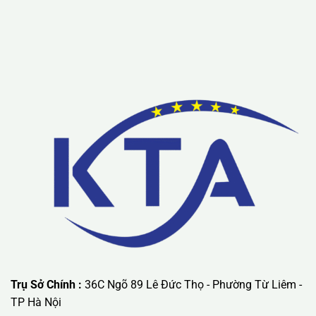
Lưu ý: Liên hệ chúng tôi được áp dụng chương trình khuyến
mãi ưu đãi có giá trị lớn nhất.