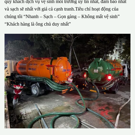
quý khách dịch vụ vệ sinh môi trường uy tín nhất, đảm bảo nhất
và sạch sẽ nhất với giá cả cạnh tranh.Tiêu chí hoạt động của
chúng tôi “Nhanh – Sạch – Gọn gàng – Không mất vệ sinh”
“Khách hàng là ông chủ duy nhất”