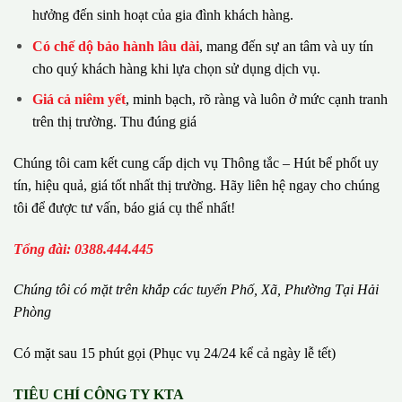
hưởng đến sinh hoạt của gia đình khách hàng.
Có chế dộ bảo hành lâu dài
, mang đến sự an tâm và uy tín
cho quý khách hàng khi lựa chọn sử dụng dịch vụ.
Giá cả niêm yết
, minh bạch, rõ ràng và luôn ở mức cạnh tranh
trên thị trường. Thu đúng giá
Chúng tôi cam kết cung cấp dịch vụ Thông tắc – Hút bể phốt uy
tín, hiệu quả, giá tốt nhất thị trường. Hãy liên hệ ngay cho chúng
tôi để được tư vấn, báo giá cụ thể nhất!
Tổng đài: 0388.444.445
Chúng tôi có m
ặ
t tr
ê
n kh
ắ
p c
á
c tuy
ế
n Ph
ố
, Xã, Phường
Tại Hải
Phòng
Có mặt sau 15 phút gọi (Phục vụ 24/24 kể cả ngày lễ tết)
TIÊU CHÍ CÔNG TY KTA