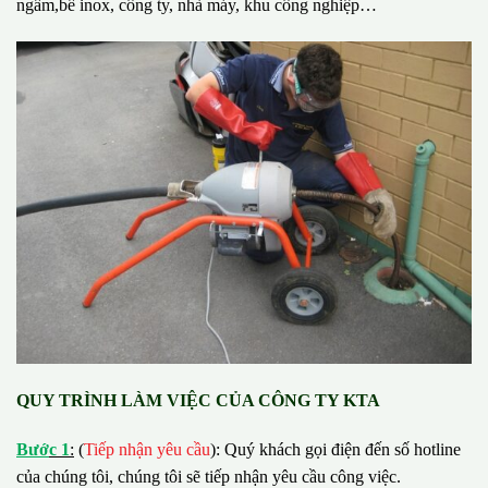
ngầm,bể inox, công ty, nhà máy, khu công nghiệp…
QUY TRÌNH LÀM VIỆC CỦA CÔNG TY KTA
B
ướ
c 1
:
(
Tiếp nhận yêu cầu
): Quý khách gọi điện đến số hotline
của chúng tôi, chúng tôi sẽ tiếp nhận yêu cầu công việc.