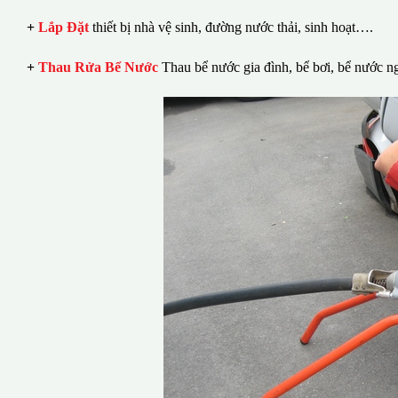
+
Lắp Đặt
thiết bị nhà vệ sinh, đường nước thải, sinh hoạt….
+
Thau Rửa Bể Nước
Thau bể nước gia đình, bể bơi, bể nước n