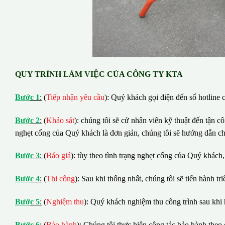
QUY TRÌNH LÀM VIỆC CỦA CÔNG TY KTA
B
ướ
c 1
:
(
Tiếp nhận yêu cầu
): Quý khách gọi điện đến số hotline c
B
ướ
c 2
:
(
Khảo sát
): chúng tôi sẽ cử nhân viên kỹ thuật đến tận c
nghẹt cống của Quý khách là đơn giản, chúng tôi sẽ hướng dẫn c
B
ướ
c 3
:
(
Báo giá
): tùy theo tình trạng nghẹt cống của Quý khách,
B
ướ
c 4
:
(
Thi công
): Sau khi thống nhất, chúng tôi sẽ tiến hành tr
B
ướ
c 5
:
(
Nghiệm thu
): Quý khách nghiệm thu công trình sau khi 
B
ướ
c 6
:
(
Bảo hành
): Chúng tôi thực hiện công tác bảo hành theo 