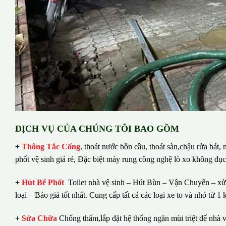
DỊCH VỤ CỦA CHÚNG TÔI BAO GỒM
+
Thông Tắc Cống
,
thoát nước bồn cầu, thoát sàn,chậu rửa bát,
phốt vệ sinh giá rẻ, Đặc biệt máy rung công nghệ lò xo không đụ
+
Hút Bể Phốt
Toilet nhà vệ sinh – Hút Bùn – Vận Chuyển – xử 
loại – Báo giá tốt nhất.
Cung cấp tất cả các loại xe to và nhỏ từ 
+
Sửa Chữa
Chống thấm,lắp đặt hệ thống ngăn mùi triệt để nhà v