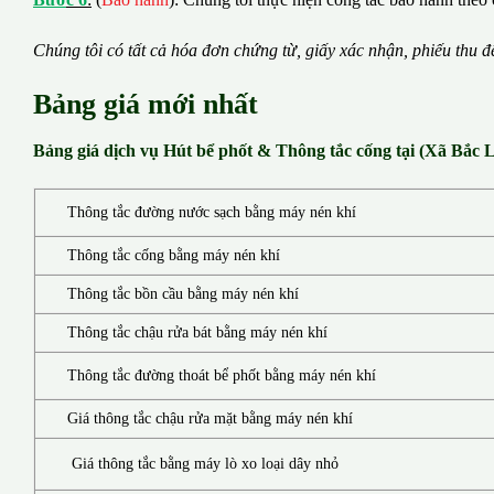
Chúng tôi có t
ấ
t c
ả
h
ó
a
đ
ơ
n chứng từ, gi
ấ
y x
á
c nh
ậ
n, phi
ế
u thu
đ
Bảng giá mới nhất
Bảng giá dịch vụ Hút bể phốt & Thông tắc cống tại (Xã Bắc 
Thông tắc đường nước sạch bằng máy nén khí
Thông tắc cống bằng máy nén khí
Thông tắc bồn cầu bằng máy nén khí
Thông tắc chậu rửa bát bằng máy nén khí
Thông tắc đường thoát bể phốt bằng máy nén khí
Giá thông tắc chậu rửa mặt bằng máy nén khí
Giá thông tắc bằng máy lò xo loại dây nhỏ