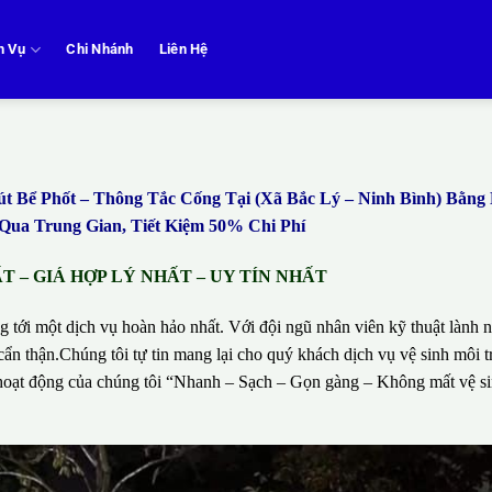
h Vụ
Chi Nhánh
Liên Hệ
Bể Phốt – Thông Tắc Cống Tại (Xã Bắc Lý – Ninh Bình) Bằn
ua Trung Gian, Tiết Kiệm 50% Chi Phí
 – GIÁ HỢP LÝ NHẤT – UY TÍN NHẤT
g tới một dịch vụ hoàn hảo nhất. Với đội ngũ nhân viên kỹ thuật lành n
ẩn thận.Chúng tôi tự tin mang lại cho quý khách dịch vụ vệ sinh môi t
hí hoạt động của chúng tôi “Nhanh – Sạch – Gọn gàng – Không mất vệ 