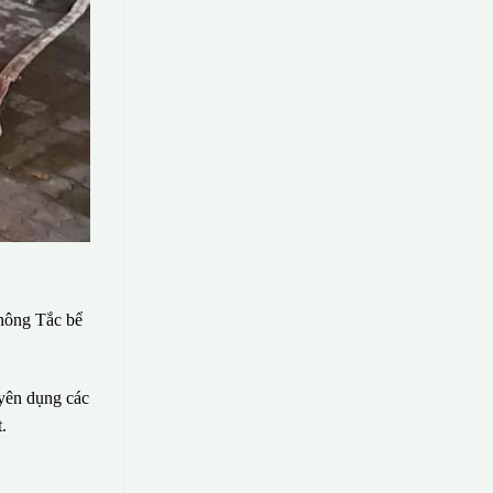
hông Tắc bể
uyên dụng các
.