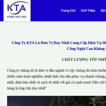
Bỏ
qua
Trang Chủ
Giới Thiệu
Dịc
nội
dung
Công Ty KTA Là Đơn Vị Duy Nhất Cung Cấp Dịch Vụ Hút 
Công Nghệ Cao Không Q
CHẤT LƯỢNG TỐT NHẤT
Công ty chúng tôi là đơn vị đầu ngành vì vậy chúng tôi luôn hướn
nhiều năm kinh nghiệm, nhiệt tình chu đáo,phục vụ nhanh chóng,c
nhất, đảm bảo nhất và sạch sẽ nhất với giá cả cạnh tranh.Tiêu c
hàng là ông chủ duy nhất”