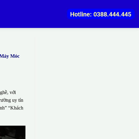
Hotline: 0388.444.445
g Máy Móc
ghề, với
rường uy tín
sinh” “Khách