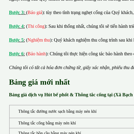
B
ướ
c 3
:
(
Báo giá
): tùy theo tình trạng nghẹt cống của Quý khách,
B
ướ
c 4
:
(
Thi công
): Sau khi thống nhất, chúng tôi sẽ tiến hành tr
B
ướ
c 5
:
(
Nghiệm thu
): Quý khách nghiệm thu công trình sau khi 
B
ướ
c 6
:
(
Bảo hành
): Chúng tôi thực hiện công tác bảo hành theo 
Chúng tôi có t
ấ
t c
ả
h
ó
a
đ
ơ
n chứng từ, gi
ấ
y x
á
c nh
ậ
n, phi
ế
u thu
đ
Bảng giá mới nhất
Bảng giá dịch vụ Hút bể phốt & Thông tắc cống tại (Xã Bạc
Thông tắc đường nước sạch bằng máy nén khí
Thông tắc cống bằng máy nén khí
Thông tắc bồn cầu bằng máy nén khí