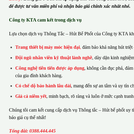
để được tư vấn miễn phí và nhận báo giá chính xác nhất nhé.
Công ty KTA cam kết trong dịch vụ
Lựa chọn dịch vụ Thông Tắc – Hút Bể Phốt của Công ty KTA khá
Trang thiết bị máy móc hiện đại
,
đảm bảo khả năng hút triệt
Đội ngũ nhân viên kỹ thuật lành nghề
, dày dặn kinh nghiệm
Công nghệ tiên tiến được áp dụng
, không cần đục phá, đảm
của gia đình khách hàng.
Có chế dộ bảo hành lâu dài
, mang đến sự an tâm và uy tín c
Giá cả niêm yết
, minh bạch, rõ ràng và luôn ở mức cạnh tranh
Chúng tôi cam kết cung cấp dịch vụ Thông tắc – Hút bể phốt uy tí
báo giá cụ thể nhất!
Tổng đài: 0388.444.445