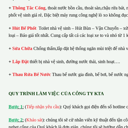
+
Thông Tắc Cống
,
thoát nước bồn cầu, thoát sàn,chậu rửa bát,
phốt vệ sinh giá rẻ, Đặc biệt máy rung công nghệ lò xo không đụ
+
Hút Bể Phốt
Toilet nhà vệ sinh – Hút Bùn – Vận Chuyển – xử 
loại – Báo giá tốt nhất.
Cung cấp tất cả các loại xe to và nhỏ từ 
+
Sửa Chữa
Chống thấm,lắp đặt hệ thống ngăn mùi triệt để nhà v
+
Lắp Đặt
thiết bị nhà vệ sinh, đường nước thải, sinh hoạt….
+
Thau Rửa Bể Nước
Thau bể nước gia đình, bể bơi, bể nước n
QUY TRÌNH LÀM VIỆC CỦA CÔNG TY KTA
B
ướ
c 1
:
(
Tiếp nhận yêu cầu
): Quý khách gọi điện đến số hotline c
B
ướ
c 2
:
(
Khảo sát
): chúng tôi sẽ cử nhân viên kỹ thuật đến tận c
nghẹt cống của Quý khách là đơn giản, chúng tôi sẽ hướng dẫn c