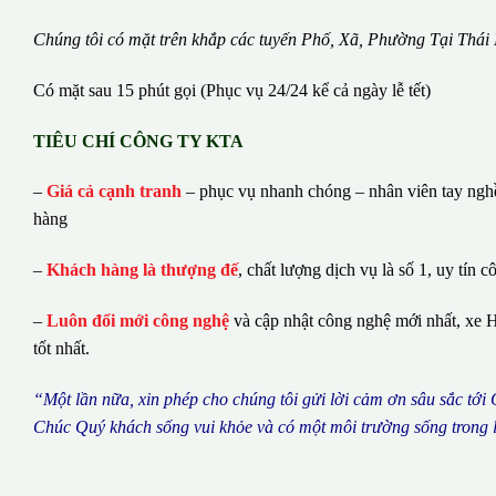
Chúng tôi có m
ặ
t tr
ê
n kh
ắ
p c
á
c tuy
ế
n Ph
ố
, Xã, Phường
Tại Thái
Có mặt sau 15 phút gọi (Phục vụ 24/24 kể cả ngày lễ tết)
TIÊU CHÍ CÔNG TY KTA
–
Giá cả cạnh tranh
– phục vụ nhanh chóng – nhân viên tay nghề 
hàng
–
Khách hàng là thượng đế
, chất lượng dịch vụ là số 1, uy tín c
–
Luôn đổi mới công nghệ
và cập nhật công nghệ mới nhất, xe H
tốt nhất.
“M
ộ
t l
ầ
n n
ữ
a, xin ph
é
p cho ch
ú
ng tôi g
ử
i l
ờ
i c
ả
m
ơ
n s
â
u s
ắ
c t
ớ
i
Ch
ú
c Qu
ý
kh
á
ch s
ố
ng vui kh
ỏ
e v
à
c
ó
m
ộ
t m
ô
i tr
ườ
ng s
ố
ng trong 