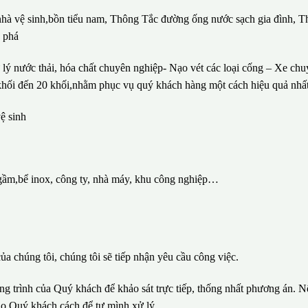
 nhà vệ sinh,bồn tiểu nam, Thông Tắc đường ống nước sạch gia đình, T
c phá
lý nước thải, hóa chất chuyên nghiệp- Nạo vét các loại cống – Xe ch
1 khối đến 20 khối,nhằm phục vụ quý khách hàng một cách hiệu quả nhất
ệ sinh
gầm,bể inox, công ty, nhà máy, khu công nghiệp…
ủa chúng tôi, chúng tôi sẽ tiếp nhận yêu cầu công việc.
ông trình của Quý khách để khảo sát trực tiếp, thống nhất phương án. N
ho Quý khách cách để tự mình xử lý.