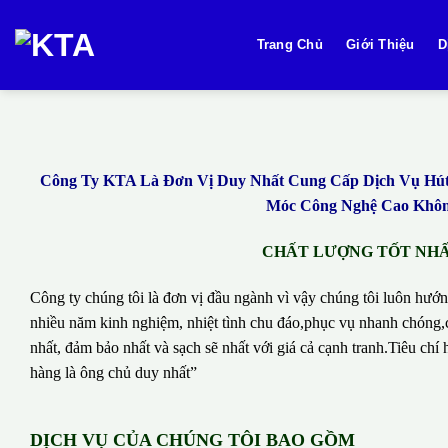
Bỏ
qua
Trang Chủ
Giới Thiệu
D
nội
dung
Công Ty KTA Là Đơn Vị Duy Nhất Cung Cấp Dịch Vụ Hút B
Móc Công Nghệ Cao Không
CHẤT LƯỢNG TỐT NHẤT
Công ty chúng tôi là đơn vị đầu ngành vì vậy chúng tôi luôn hướn
nhiều năm kinh nghiệm, nhiệt tình chu đáo,phục vụ nhanh chóng,c
nhất, đảm bảo nhất và sạch sẽ nhất với giá cả cạnh tranh.Tiêu c
hàng là ông chủ duy nhất”
DỊCH VỤ CỦA CHÚNG TÔI BAO GỒM