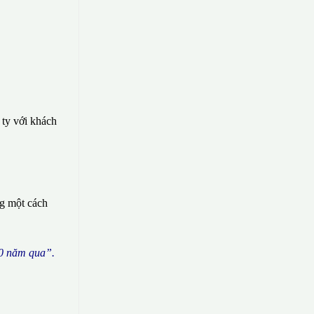
 ty với khách
ng một cách
0 n
ă
m qua
”
.