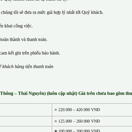
 chúng tôi sẽ đưa ra mức giá hợp lý nhất tới Quý khách.
iển khai công việc.
hoàn thành và thanh toán.
cam kết ghi trên phiếu bảo hành.
ể
kh
á
ch h
à
ng ti
ệ
n thanh to
á
n
h Thông – Thái Nguyên) (luôn cập nhật) Giá trên chưa bao gồm t
⭐
220.000 – 420.000 VNĐ
⭐ 125.000 – 260.000 VNĐ
⭐
100.000 – 200.000 VNĐ