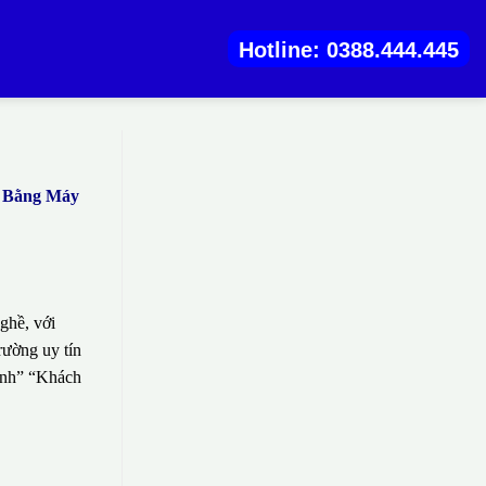
Hotline: 0388.444.445
) Bằng Máy
ghề, với
rường uy tín
sinh” “Khách