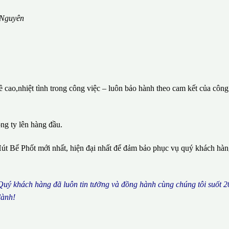
 Nguyên
cao,nhiệt tình trong công việc – luôn bảo hành theo cam kết của công
ông ty lên hàng đầu.
út Bể Phốt mới nhất, hiện đại nhất để đảm bảo phục vụ quý khách hà
 Qu
ý
kh
á
ch h
à
ng
đã
lu
ô
n tin t
ưở
ng v
à
đ
ồ
ng h
à
nh c
ù
ng ch
ú
ng t
ô
i su
ố
t 2
l
à
nh!