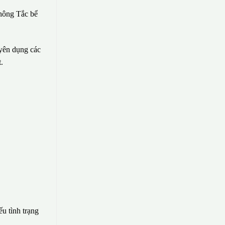
hông Tắc bể
uyên dụng các
.
ếu tình trạng