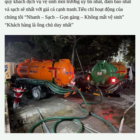
quý khách dịch vụ vệ sinh môi trường uy tín nhất, đảm bảo nhất
và sạch sẽ nhất với giá cả cạnh tranh.Tiêu chí hoạt động của
chúng tôi “Nhanh – Sạch – Gọn gàng – Không mất vệ sinh”
“Khách hàng là ông chủ duy nhất”