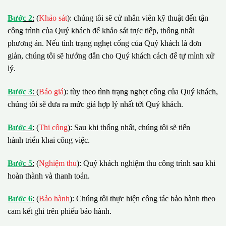
B
ướ
c 2
:
(
Khảo sát
): chúng tôi sẽ cử nhân viên kỹ thuật đến tận
công trình của Quý khách để khảo sát trực tiếp, thống nhất
phương án. Nếu tình trạng nghẹt cống của Quý khách là đơn
giản, chúng tôi sẽ hướng dẫn cho Quý khách cách để tự mình xử
lý.
B
ướ
c 3
:
(
Báo giá
): tùy theo tình trạng nghẹt cống của Quý khách,
chúng tôi sẽ đưa ra mức giá hợp lý nhất tới Quý khách.
B
ướ
c 4
:
(
Thi công
): Sau khi thống nhất, chúng tôi sẽ tiến
hành triển khai công việc.
B
ướ
c 5
:
(
Nghiệm thu
): Quý khách nghiệm thu công trình sau khi
hoàn thành và thanh toán.
B
ướ
c 6
:
(
Bảo hành
): Chúng tôi thực hiện công tác bảo hành theo
cam kết ghi trên phiếu bảo hành.