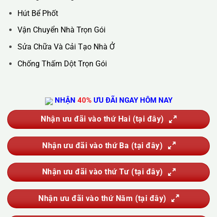
Hotline :
0388.444.445
Website :
https://kta.vn
DỊCH VỤ CỦA CHÚNG TÔI
Vệ Sinh Công Nghiệp
Vệ Sinh Kính Nhà Cao Tầng
Vệ Sinh Sau Xây Dựng
Đánh Bóng Và Phục Hồi Sàn Đá
Giặt Thảm, Giặt Đệm, Giặt Rèm, Giặt Sofa
Sục Rửa Đường Ống Nước Sinh Hoạt
Thau Rửa Bể Nước Sạch
Thông Tắc Cống