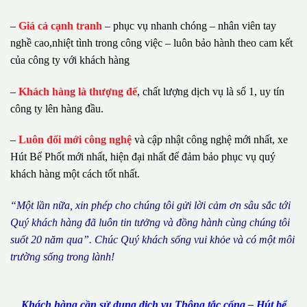
–
Giá cả cạnh tranh
– phục vụ nhanh chóng – nhân viên tay
nghề cao,nhiệt tình trong công việc – luôn bảo hành theo cam kết
của công ty với khách hàng
–
Khách hàng là thượng đế
, chất lượng dịch vụ là số 1, uy tín
công ty lên hàng đầu.
–
Luôn đổi mới công nghệ
và cập nhật công nghệ mới nhất, xe
Hút Bể Phốt mới nhất, hiện đại nhất để đảm bảo phục vụ quý
khách hàng một cách tốt nhất.
“M
ộ
t l
ầ
n n
ữ
a, xin ph
é
p cho ch
ú
ng tôi g
ử
i l
ờ
i c
ả
m
ơ
n s
â
u s
ắ
c t
ớ
i
Qu
ý
kh
á
ch h
à
ng
đã
lu
ô
n tin t
ưở
ng v
à
đ
ồ
ng h
à
nh c
ù
ng ch
ú
ng t
ô
i
su
ố
t 20 n
ă
m qua
”
. Ch
ú
c Qu
ý
kh
á
ch s
ố
ng vui kh
ỏ
e v
à
c
ó
m
ộ
t m
ô
i
tr
ườ
ng s
ố
ng trong l
à
nh!
Khách hàng cần sử dụng dịch vụ Thông tắc cống – Hút bể