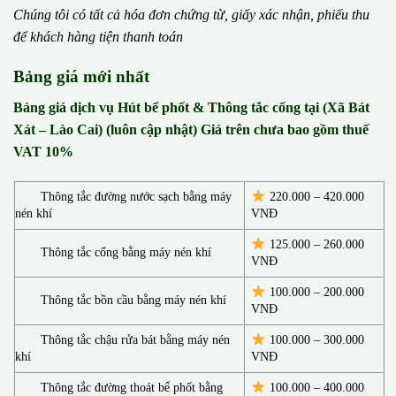
Chúng tôi có t
ấ
t c
ả
h
ó
a
đ
ơ
n chứng từ, gi
ấ
y x
á
c nh
ậ
n, phi
ế
u thu
đ
ể
kh
á
ch h
à
ng ti
ệ
n thanh to
á
n
Bảng giá mới nhất
Bảng giá dịch vụ Hút bể phốt & Thông tắc cống tại (Xã Bát
Xát – Lào Cai) (luôn cập nhật) Giá trên chưa bao gồm thuế
VAT 10%
Thông tắc đường nước sạch bằng máy
220.000 – 420.000
nén khí
VNĐ
125.000 – 260.000
Thông tắc cống bằng máy nén khí
VNĐ
100.000 – 200.000
Thông tắc bồn cầu bằng máy nén khí
VNĐ
Thông tắc chậu rửa bát bằng máy nén
100.000 – 300.000
khí
VNĐ
Thông tắc đường thoát bể phốt bằng
100.000 – 400.000