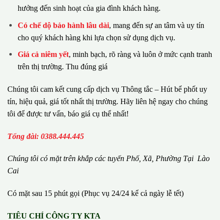
hưởng đến sinh hoạt của gia đình khách hàng.
Có chế dộ bảo hành lâu dài
, mang đến sự an tâm và uy tín
cho quý khách hàng khi lựa chọn sử dụng dịch vụ.
Giá cả niêm yết
, minh bạch, rõ ràng và luôn ở mức cạnh tranh
trên thị trường. Thu đúng giá
Chúng tôi cam kết cung cấp dịch vụ Thông tắc – Hút bể phốt uy
tín, hiệu quả, giá tốt nhất thị trường. Hãy liên hệ ngay cho chúng
tôi để được tư vấn, báo giá cụ thể nhất!
Tổng đài: 0388.444.445
Chúng tôi có m
ặ
t tr
ê
n kh
ắ
p c
á
c tuy
ế
n Ph
ố
, Xã, Phường
Tại Lào
Cai
Có mặt sau 15 phút gọi (Phục vụ 24/24 kể cả ngày lễ tết)
TIÊU CHÍ CÔNG TY KTA