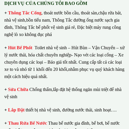
DỊCH VỤ CỦA CHÚNG TÔI BAO GỒM
+
Thông Tắc Cống
,
thoát nước bồn cầu, thoát sàn,chậu rửa bát,
nhà vệ sinh,bồn tiểu nam, Thông Tắc đường ống nước sạch gia
đình, Thông Tắc bể phốt vệ sinh giá rẻ, Đặc biệt máy rung công
nghệ lò xo không đục phá
+
Hút Bể Phốt
Toilet nhà vệ sinh – Hút Bùn – Vận Chuyển – xử
lý nước thải, hóa chất chuyên nghiệp- Nạo vét các loại cống – Xe
chuyên dụng các loại – Báo giá tốt nhất.
Cung cấp tất cả các loại
xe to và nhỏ từ 1 khối đến 20 khối,nhằm phục vụ quý khách hàng
một cách hiệu quả nhất.
+
Sửa Chữa
Chống thấm,lắp đặt hệ thống ngăn mùi triệt để nhà
vệ sinh
+
Lắp Đặt
thiết bị nhà vệ sinh, đường nước thải, sinh hoạt….
+
Thau Rửa Bể Nước
Thau bể nước gia đình, bể bơi, bể nước