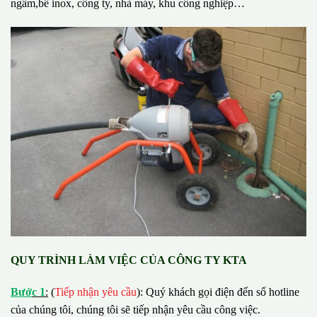
ngầm,bể inox, công ty, nhà máy, khu công nghiệp…
QUY TRÌNH LÀM VIỆC CỦA CÔNG TY KTA
B
ướ
c 1
:
(
Tiếp nhận yêu cầu
): Quý khách gọi điện đến số hotline
của chúng tôi, chúng tôi sẽ tiếp nhận yêu cầu công việc.