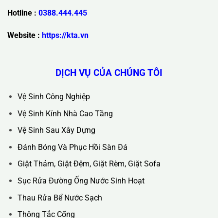
Trụ Sở Chính :
36C Ngõ 89 Lê Đức Thọ - Phường Từ Liêm -
TP Hà Nội