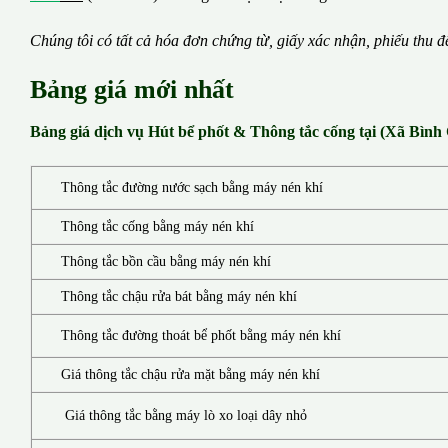
Chúng tôi có t
ấ
t c
ả
h
ó
a
đ
ơ
n chứng từ, gi
ấ
y x
á
c nh
ậ
n, phi
ế
u thu
đ
Bảng giá mới nhất
Bảng giá dịch vụ Hút bể phốt & Thông tắc cống tại (Xã Bìn
Thông tắc đường nước sạch bằng máy nén khí
Thông tắc cống bằng máy nén khí
Thông tắc bồn cầu bằng máy nén khí
Thông tắc chậu rửa bát bằng máy nén khí
Thông tắc đường thoát bể phốt bằng máy nén khí
Giá thông tắc chậu rửa mặt bằng máy nén khí
Giá thông tắc bằng máy lò xo loại dây nhỏ