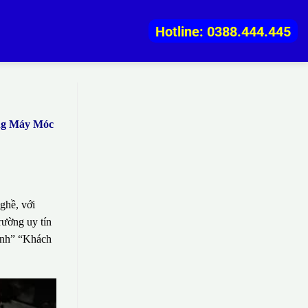
Hotline: 0388.444.445
ằng Máy Móc
ghề, với
rường uy tín
sinh” “Khách