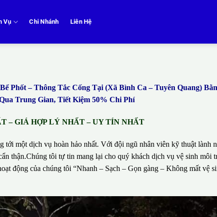
h Vụ
Chi Nhánh
Liên Hệ
ể Phốt – Thông Tắc Cống Tại (Xã Bình Ca – Tuyên Quang) B
ua Trung Gian, Tiết Kiệm 50% Chi Phí
 – GIÁ HỢP LÝ NHẤT – UY TÍN NHẤT
g tới một dịch vụ hoàn hảo nhất. Với đội ngũ nhân viên kỹ thuật lành n
ẩn thận.Chúng tôi tự tin mang lại cho quý khách dịch vụ vệ sinh môi t
hí hoạt động của chúng tôi “Nhanh – Sạch – Gọn gàng – Không mất vệ 