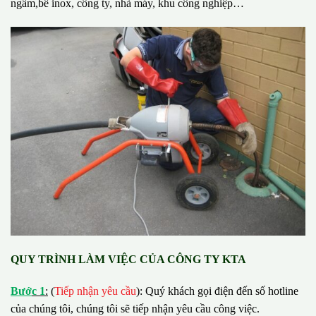
ngầm,bể inox, công ty, nhà máy, khu công nghiệp…
QUY TRÌNH LÀM VIỆC CỦA CÔNG TY KTA
B
ướ
c 1
:
(
Tiếp nhận yêu cầu
): Quý khách gọi điện đến số hotline
của chúng tôi, chúng tôi sẽ tiếp nhận yêu cầu công việc.