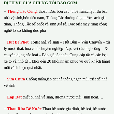
DỊCH VỤ CỦA CHÚNG TÔI BAO GỒM
+
Thông Tắc Cống
,
thoát nước bồn cầu, thoát sàn,chậu rửa bát,
nhà vệ sinh,bồn tiểu nam, Thông Tắc đường ống nước sạch gia
đình, Thông Tắc bể phốt vệ sinh giá rẻ, Đặc biệt máy rung công
nghệ lò xo không đục phá
+
Hút Bể Phốt
Toilet nhà vệ sinh – Hút Bùn – Vận Chuyển – xử
lý nước thải, hóa chất chuyên nghiệp- Nạo vét các loại cống – Xe
chuyên dụng các loại – Báo giá tốt nhất.
Cung cấp tất cả các loại
xe to và nhỏ từ 1 khối đến 20 khối,nhằm phục vụ quý khách hàng
một cách hiệu quả nhất.
+
Sửa Chữa
Chống thấm,lắp đặt hệ thống ngăn mùi triệt để nhà
vệ sinh
+
Lắp Đặt
thiết bị nhà vệ sinh, đường nước thải, sinh hoạt….
+
Thau Rửa Bể Nước
Thau bể nước gia đình, bể bơi, bể nước