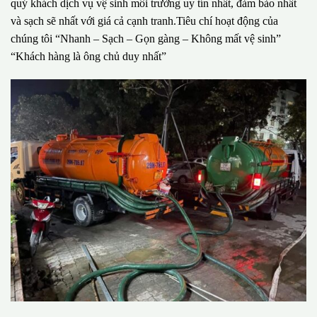
quý khách dịch vụ vệ sinh môi trường uy tín nhất, đảm bảo nhất
và sạch sẽ nhất với giá cả cạnh tranh.Tiêu chí hoạt động của
chúng tôi “Nhanh – Sạch – Gọn gàng – Không mất vệ sinh”
“Khách hàng là ông chủ duy nhất”