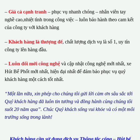
–
Giá cả cạnh tranh
– phục vụ nhanh chóng – nhân viên tay
nghề cao,nhiệt tình trong công việc – luôn bảo hành theo cam kết
của công ty với khách hàng
–
Khách hàng là thượng đế
, chất lượng dịch vụ là số 1, uy tín
công ty lên hàng đầu.
–
Luôn đổi mới công nghệ
và cập nhật công nghệ mới nhất, xe
Hút Bể Phốt mới nhất, hiện đại nhất để đảm bảo phục vụ quý
khách hàng một cách tốt nhất.
“M
ộ
t l
ầ
n n
ữ
a, xin ph
é
p cho ch
ú
ng tôi g
ử
i l
ờ
i c
ả
m
ơ
n s
â
u s
ắ
c t
ớ
i
Qu
ý
kh
á
ch h
à
ng
đã
lu
ô
n tin t
ưở
ng v
à
đ
ồ
ng h
à
nh c
ù
ng ch
ú
ng t
ô
i
su
ố
t 20 n
ă
m qua
”
. Ch
ú
c Qu
ý
kh
á
ch s
ố
ng vui kh
ỏ
e v
à
c
ó
m
ộ
t m
ô
i
tr
ườ
ng s
ố
ng trong l
à
nh!
Khách hàng cần sử dụng dịch vụ Thông tắc cống – Hút bể