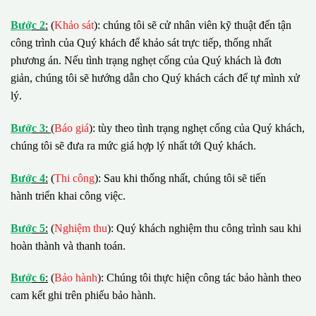
B
ướ
c 2
:
(
Khảo sát
): chúng tôi sẽ cử nhân viên kỹ thuật đến tận
công trình của Quý khách để khảo sát trực tiếp, thống nhất
phương án. Nếu tình trạng nghẹt cống của Quý khách là đơn
giản, chúng tôi sẽ hướng dẫn cho Quý khách cách để tự mình xử
lý.
B
ướ
c 3
:
(
Báo giá
): tùy theo tình trạng nghẹt cống của Quý khách,
chúng tôi sẽ đưa ra mức giá hợp lý nhất tới Quý khách.
B
ướ
c 4
:
(
Thi công
): Sau khi thống nhất, chúng tôi sẽ tiến
hành triển khai công việc.
B
ướ
c 5
:
(
Nghiệm thu
): Quý khách nghiệm thu công trình sau khi
hoàn thành và thanh toán.
B
ướ
c 6
:
(
Bảo hành
): Chúng tôi thực hiện công tác bảo hành theo
cam kết ghi trên phiếu bảo hành.