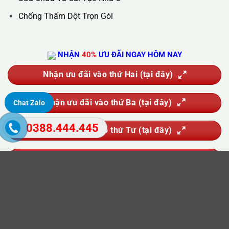
Hút Bể Phốt
Vận Chuyển Nhà Trọn Gói
Sửa Chữa Và Cải Tạo Nhà Ở
Chống Thấm Dột Trọn Gói
Chat Zalo
NHẬN
40%
ƯU ĐÃI NGAY HÔM NAY
0388.444.445
Nhận ưu đãi vào thứ Hai (tại đây)
Nhận ưu đãi vào thứ Ba (tại đây)
Nhận ưu đãi vào thứ Tư (tại đây)
Nhận ưu đãi vào thứ Năm (tại đây)