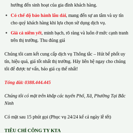
hưởng đến sinh hoạt của gia đình khách hàng.
Có chế dộ bảo hành lâu dài
, mang đến sự an tâm và uy tín
cho quý khách hàng khi lựa chọn sử dụng dịch vụ.
Giá cả niêm yết
, minh bạch, rõ ràng và luôn ở mức cạnh tranh
trên thị trường. Thu đúng giá
Chúng tôi cam kết cung cấp dịch vụ Thông tắc – Hút bể phốt uy
tín, hiệu quả, giá tốt nhất thị trường. Hãy liên hệ ngay cho chúng
tôi để được tư vấn, báo giá cụ thể nhất!
Tổng đài: 0388.444.445
Chúng tôi có m
ặ
t tr
ê
n kh
ắ
p c
á
c tuy
ế
n Ph
ố
, Xã, Phường
Tại Bắc
Ninh
Có mặt sau 15 phút gọi (Phục vụ 24/24 kể cả ngày lễ tết)
TIÊU CHÍ CÔNG TY KTA