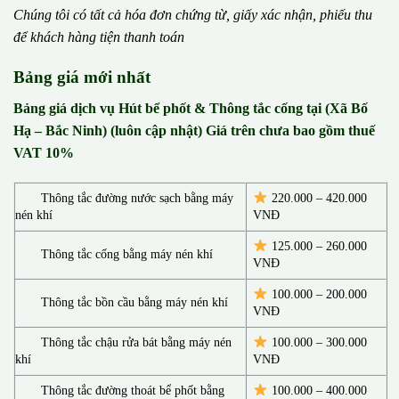
Chúng tôi có t
ấ
t c
ả
h
ó
a
đ
ơ
n chứng từ, gi
ấ
y x
á
c nh
ậ
n, phi
ế
u thu
đ
ể
kh
á
ch h
à
ng ti
ệ
n thanh to
á
n
Bảng giá mới nhất
Bảng giá dịch vụ Hút bể phốt & Thông tắc cống tại (Xã Bố
Hạ – Bắc Ninh) (luôn cập nhật) Giá trên chưa bao gồm thuế
VAT 10%
Thông tắc đường nước sạch bằng máy
220.000 – 420.000
nén khí
VNĐ
125.000 – 260.000
Thông tắc cống bằng máy nén khí
VNĐ
100.000 – 200.000
Thông tắc bồn cầu bằng máy nén khí
VNĐ
Thông tắc chậu rửa bát bằng máy nén
100.000 – 300.000
khí
VNĐ
Thông tắc đường thoát bể phốt bằng
100.000 – 400.000