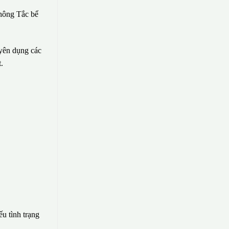
hông Tắc bể
uyên dụng các
.
ếu tình trạng