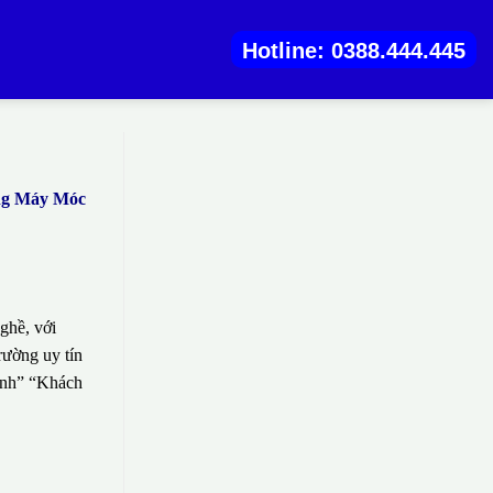
Hotline: 0388.444.445
ằng Máy Móc
ghề, với
rường uy tín
sinh” “Khách