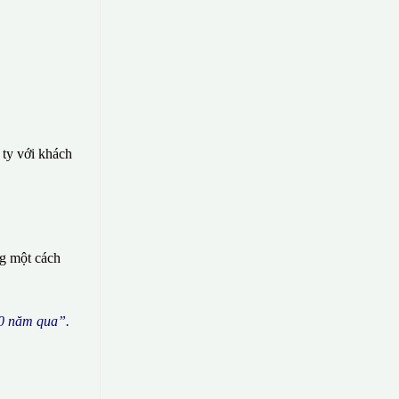
 ty với khách
ng một cách
0 n
ă
m qua
”
.