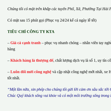
Chúng tôi có m
ặ
t tr
ê
n kh
ắ
p c
á
c tuy
ế
n Ph
ố
, Xã, Phường
Tại Hải 
Có mặt sau 15 phút gọi (Phục vụ 24/24 kể cả ngày lễ tết)
TIÊU CHÍ CÔNG TY KTA
–
Giá cả cạnh tranh
– phục vụ nhanh chóng – nhân viên tay nghề 
hàng
–
Khách hàng là thượng đế
, chất lượng dịch vụ là số 1, uy tín c
–
Luôn đổi mới công nghệ
và cập nhật công nghệ mới nhất, xe H
tốt nhất.
“M
ộ
t l
ầ
n n
ữ
a, xin ph
é
p cho ch
ú
ng tôi g
ử
i l
ờ
i c
ả
m
ơ
n s
â
u s
ắ
c t
ớ
i
Ch
ú
c Qu
ý
kh
á
ch s
ố
ng vui kh
ỏ
e v
à
c
ó
m
ộ
t m
ô
i tr
ườ
ng s
ố
ng trong 