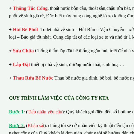
+
Thông Tắc Cống
,
thoát nước bồn cầu, thoát sàn,chậu rửa bát,
phốt vệ sinh giá rẻ, Đặc biệt máy rung công nghệ lò xo không đụ
+
Hút Bể Phốt
Toilet nhà vệ sinh – Hút Bùn – Vận Chuyển – xử 
loại – Báo giá tốt nhất.
Cung cấp tất cả các loại xe to và nhỏ từ 
+
Sửa Chữa
Chống thấm,lắp đặt hệ thống ngăn mùi triệt để nhà v
+
Lắp Đặt
thiết bị nhà vệ sinh, đường nước thải, sinh hoạt….
+
Thau Rửa Bể Nước
Thau bể nước gia đình, bể bơi, bể nước n
QUY TRÌNH LÀM VIỆC CỦA CÔNG TY KTA
B
ướ
c 1
:
(
Tiếp nhận yêu cầu
): Quý khách gọi điện đến số hotline c
B
ướ
c 2
:
(
Khảo sát
): chúng tôi sẽ cử nhân viên kỹ thuật đến tận c
nghẹt cống của Quý khách là đơn giản, chúng tôi sẽ hướng dẫn c