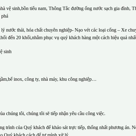
 nhà vệ sinh,bồn tiểu nam, Thông Tắc đường ống nước sạch gia đình, T
c phá
lý nước thải, hóa chất chuyên nghiệp- Nạo vét các loại cống – Xe ch
1 khối đến 20 khối,nhằm phục vụ quý khách hàng một cách hiệu quả nhất
ệ sinh
gầm,bể inox, công ty, nhà máy, khu công nghiệp…
ủa chúng tôi, chúng tôi sẽ tiếp nhận yêu cầu công việc.
ông trình của Quý khách để khảo sát trực tiếp, thống nhất phương án. N
ho Quý khách cách để tự mình xử lý.