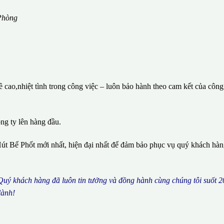
Phòng
cao,nhiệt tình trong công việc – luôn bảo hành theo cam kết của công
ông ty lên hàng đầu.
út Bể Phốt mới nhất, hiện đại nhất để đảm bảo phục vụ quý khách hà
 Qu
ý
kh
á
ch h
à
ng
đã
lu
ô
n tin t
ưở
ng v
à
đ
ồ
ng h
à
nh c
ù
ng ch
ú
ng t
ô
i su
ố
t 2
l
à
nh!