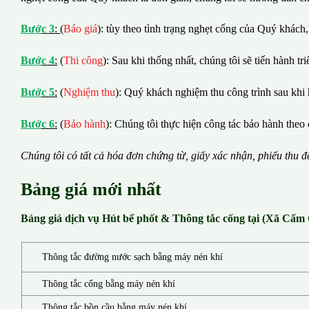
B
ướ
c 3
:
(
Báo giá
): tùy theo tình trạng nghẹt cống của Quý khách,
B
ướ
c 4
:
(
Thi công
): Sau khi thống nhất, chúng tôi sẽ tiến hành tr
B
ướ
c 5
:
(
Nghiệm thu
): Quý khách nghiệm thu công trình sau khi 
B
ướ
c 6
:
(
Bảo hành
): Chúng tôi thực hiện công tác bảo hành theo 
Chúng tôi có t
ấ
t c
ả
h
ó
a
đ
ơ
n chứng từ, gi
ấ
y x
á
c nh
ậ
n, phi
ế
u thu
đ
Bảng giá mới nhất
Bảng giá dịch vụ Hút bể phốt & Thông tắc cống tại (Xã Cẩm
Thông tắc đường nước sạch bằng máy nén khí
Thông tắc cống bằng máy nén khí
Thông tắc bồn cầu bằng máy nén khí