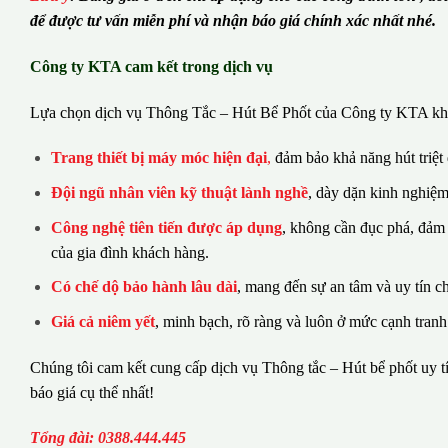
để được tư vấn miễn phí và nhận báo giá chính xác nhất nhé.
Công ty KTA cam kết trong dịch vụ
Lựa chọn dịch vụ Thông Tắc – Hút Bể Phốt của Công ty KTA khá
Trang thiết bị máy móc hiện đại
,
đảm bảo khả năng hút triệt
Đội ngũ nhân viên kỹ thuật lành nghề
, dày dặn kinh nghiệm
Công nghệ tiên tiến được áp dụng
, không cần đục phá, đảm
của gia đình khách hàng.
Có chế dộ bảo hành lâu dài
, mang đến sự an tâm và uy tín c
Giá cả niêm yết
, minh bạch, rõ ràng và luôn ở mức cạnh tranh
Chúng tôi cam kết cung cấp dịch vụ Thông tắc – Hút bể phốt uy tí
báo giá cụ thể nhất!
Tổng đài: 0388.444.445