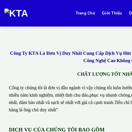
Bỏ
qua
Trang Chủ
Giới Thiệu
D
nội
dung
Công Ty KTA Là Đơn Vị Duy Nhất Cung Cấp Dịch Vụ Hút B
Công Nghệ Cao Không Q
CHẤT LƯỢNG TỐT NHẤT
Công ty chúng tôi là đơn vị đầu ngành vì vậy chúng tôi luôn hướn
nhiều năm kinh nghiệm, nhiệt tình chu đáo,phục vụ nhanh chóng,c
nhất, đảm bảo nhất và sạch sẽ nhất với giá cả cạnh tranh.Tiêu c
hàng là ông chủ duy nhất”
DỊCH VỤ CỦA CHÚNG TÔI BAO GỒM