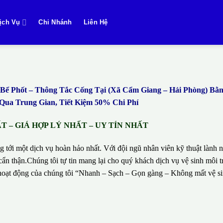
ịch Vụ
Chi Nhánh
Liên Hệ
ể Phốt – Thông Tắc Cống Tại (Xã Cẩm Giang – Hải Phòng) B
ua Trung Gian, Tiết Kiệm 50% Chi Phí
 – GIÁ HỢP LÝ NHẤT – UY TÍN NHẤT
g tới một dịch vụ hoàn hảo nhất. Với đội ngũ nhân viên kỹ thuật lành n
ẩn thận.Chúng tôi tự tin mang lại cho quý khách dịch vụ vệ sinh môi t
hí hoạt động của chúng tôi “Nhanh – Sạch – Gọn gàng – Không mất vệ 