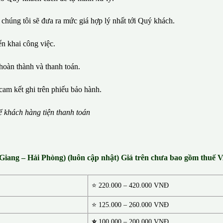
 chúng tôi sẽ đưa ra mức giá hợp lý nhất tới Quý khách.
iển khai công việc.
hoàn thành và thanh toán.
cam kết ghi trên phiếu bảo hành.
ể
kh
á
ch h
à
ng ti
ệ
n thanh to
á
n
 Giang – Hải Phòng) (luôn cập nhật) Giá trên chưa bao gồm thuế
⭐
220.000 – 420.000 VNĐ
⭐ 125.000 – 260.000 VNĐ
⭐
100.000 – 200.000 VNĐ