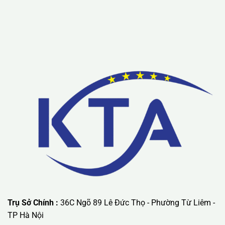
Lưu ý: Liên hệ chúng tôi được áp dụng chương trình khuyến
mãi ưu đãi có giá trị lớn nhất.