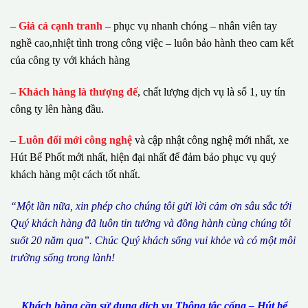
–
Giá cả cạnh tranh
– phục vụ nhanh chóng – nhân viên tay
nghề cao,nhiệt tình trong công việc – luôn bảo hành theo cam kết
của công ty với khách hàng
–
Khách hàng là thượng đế
, chất lượng dịch vụ là số 1, uy tín
công ty lên hàng đầu.
–
Luôn đổi mới công nghệ
và cập nhật công nghệ mới nhất, xe
Hút Bể Phốt mới nhất, hiện đại nhất để đảm bảo phục vụ quý
khách hàng một cách tốt nhất.
“M
ộ
t l
ầ
n n
ữ
a, xin ph
é
p cho ch
ú
ng tôi g
ử
i l
ờ
i c
ả
m
ơ
n s
â
u s
ắ
c t
ớ
i
Qu
ý
kh
á
ch h
à
ng
đã
lu
ô
n tin t
ưở
ng v
à
đ
ồ
ng h
à
nh c
ù
ng ch
ú
ng t
ô
i
su
ố
t 20 n
ă
m qua
”
. Ch
ú
c Qu
ý
kh
á
ch s
ố
ng vui kh
ỏ
e v
à
c
ó
m
ộ
t m
ô
i
tr
ườ
ng s
ố
ng trong l
à
nh!
Khách hàng cần sử dụng dịch vụ Thông tắc cống – Hút bể