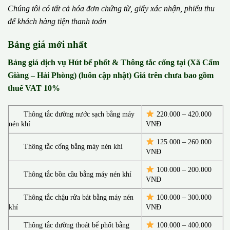
Chúng tôi có t
ấ
t c
ả
h
ó
a
đ
ơ
n chứng từ, gi
ấ
y x
á
c nh
ậ
n, phi
ế
u thu
đ
ể
kh
á
ch h
à
ng ti
ệ
n thanh to
á
n
Bảng giá mới nhất
Bảng giá dịch vụ Hút bể phốt & Thông tắc cống tại (Xã Cẩm
Giàng – Hải Phòng) (luôn cập nhật) Giá trên chưa bao gồm
thuế VAT 10%
Thông tắc đường nước sạch bằng máy
220.000 – 420.000
nén khí
VNĐ
125.000 – 260.000
Thông tắc cống bằng máy nén khí
VNĐ
100.000 – 200.000
Thông tắc bồn cầu bằng máy nén khí
VNĐ
Thông tắc chậu rửa bát bằng máy nén
100.000 – 300.000
khí
VNĐ
Thông tắc đường thoát bể phốt bằng
100.000 – 400.000