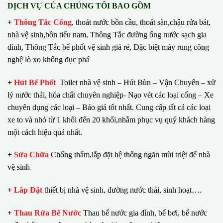
DỊCH VỤ CỦA CHÚNG TÔI BAO GỒM
+
Thông Tắc Cống
,
thoát nước bồn cầu, thoát sàn,chậu rửa bát,
nhà vệ sinh,bồn tiểu nam, Thông Tắc đường ống nước sạch gia
đình, Thông Tắc bể phốt vệ sinh giá rẻ, Đặc biệt máy rung công
nghệ lò xo không đục phá
+
Hút Bể Phốt
Toilet nhà vệ sinh – Hút Bùn – Vận Chuyển – xử
lý nước thải, hóa chất chuyên nghiệp- Nạo vét các loại cống – Xe
chuyên dụng các loại – Báo giá tốt nhất.
Cung cấp tất cả các loại
xe to và nhỏ từ 1 khối đến 20 khối,nhằm phục vụ quý khách hàng
một cách hiệu quả nhất.
+
Sửa Chữa
Chống thấm,lắp đặt hệ thống ngăn mùi triệt để nhà
vệ sinh
+
Lắp Đặt
thiết bị nhà vệ sinh, đường nước thải, sinh hoạt….
+
Thau Rửa Bể Nước
Thau bể nước gia đình, bể bơi, bể nước