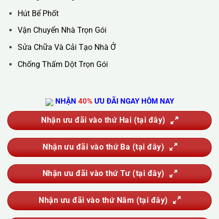
Hotline :
0388.444.445
Website :
https://kta.vn
DỊCH VỤ CỦA CHÚNG TÔI
Vệ Sinh Công Nghiệp
Vệ Sinh Kính Nhà Cao Tầng
Vệ Sinh Sau Xây Dựng
Đánh Bóng Và Phục Hồi Sàn Đá
Giặt Thảm, Giặt Đệm, Giặt Rèm, Giặt Sofa
Sục Rửa Đường Ống Nước Sinh Hoạt
Thau Rửa Bể Nước Sạch
Thông Tắc Cống