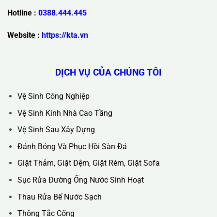
Trụ Sở Chính :
36C Ngõ 89 Lê Đức Thọ - Phường Từ Liêm -
TP Hà Nội