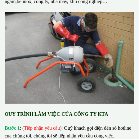
ngầm,bể inox, công ty, nhà máy, khu công nghiệp…
QUY TRÌNH LÀM VIỆC CỦA CÔNG TY KTA
B
ướ
c 1
:
(
Tiếp nhận yêu cầu
): Quý khách gọi điện đến số hotline
của chúng tôi, chúng tôi sẽ tiếp nhận yêu cầu công việc.