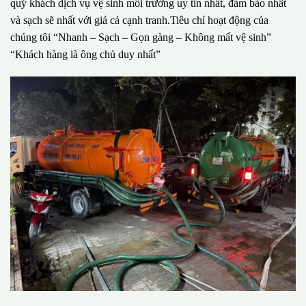
quý khách dịch vụ vệ sinh môi trường uy tín nhất, đảm bảo nhất
và sạch sẽ nhất với giá cả cạnh tranh.Tiêu chí hoạt động của
chúng tôi “Nhanh – Sạch – Gọn gàng – Không mất vệ sinh”
“Khách hàng là ông chủ duy nhất”