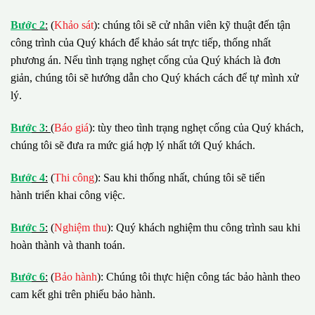
B
ướ
c 2
:
(
Khảo sát
): chúng tôi sẽ cử nhân viên kỹ thuật đến tận
công trình của Quý khách để khảo sát trực tiếp, thống nhất
phương án. Nếu tình trạng nghẹt cống của Quý khách là đơn
giản, chúng tôi sẽ hướng dẫn cho Quý khách cách để tự mình xử
lý.
B
ướ
c 3
:
(
Báo giá
): tùy theo tình trạng nghẹt cống của Quý khách,
chúng tôi sẽ đưa ra mức giá hợp lý nhất tới Quý khách.
B
ướ
c 4
:
(
Thi công
): Sau khi thống nhất, chúng tôi sẽ tiến
hành triển khai công việc.
B
ướ
c 5
:
(
Nghiệm thu
): Quý khách nghiệm thu công trình sau khi
hoàn thành và thanh toán.
B
ướ
c 6
:
(
Bảo hành
): Chúng tôi thực hiện công tác bảo hành theo
cam kết ghi trên phiếu bảo hành.