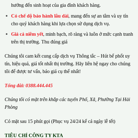
hưởng đến sinh hoạt của gia đình khách hàng.
Có chế dộ bảo hành lâu dài
, mang đến sự an tâm và uy tín
cho quý khách hàng khi lựa chọn sử dụng dịch vụ.
Giá cả niêm yết
, minh bạch, rõ ràng và luôn ở mức cạnh tranh
trên thị trường. Thu đúng giá
Chúng tôi cam kết cung cấp dịch vụ Thông tắc – Hút bể phốt uy
tín, hiệu quả, giá tốt nhất thị trường. Hãy liên hệ ngay cho chúng
tôi để được tư vấn, báo giá cụ thể nhất!
Tổng đài: 0388.444.445
Chúng tôi có m
ặ
t tr
ê
n kh
ắ
p c
á
c tuy
ế
n Ph
ố
, Xã, Phường
Tại Hải
Phòng
Có mặt sau 15 phút gọi (Phục vụ 24/24 kể cả ngày lễ tết)
TIÊU CHÍ CÔNG TY KTA