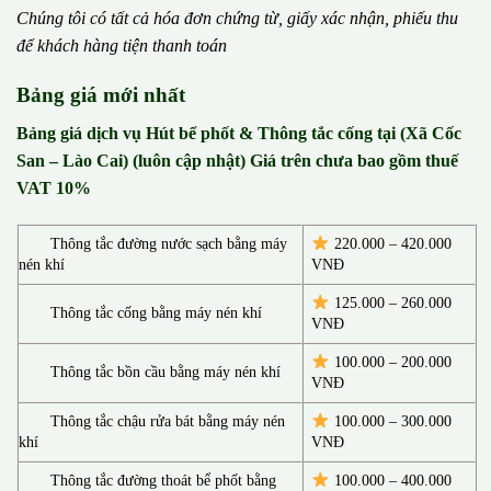
Chúng tôi có t
ấ
t c
ả
h
ó
a
đ
ơ
n chứng từ, gi
ấ
y x
á
c nh
ậ
n, phi
ế
u thu
đ
ể
kh
á
ch h
à
ng ti
ệ
n thanh to
á
n
Bảng giá mới nhất
Bảng giá dịch vụ Hút bể phốt & Thông tắc cống tại (Xã Cốc
San – Lào Cai) (luôn cập nhật) Giá trên chưa bao gồm thuế
VAT 10%
Thông tắc đường nước sạch bằng máy
220.000 – 420.000
nén khí
VNĐ
125.000 – 260.000
Thông tắc cống bằng máy nén khí
VNĐ
100.000 – 200.000
Thông tắc bồn cầu bằng máy nén khí
VNĐ
Thông tắc chậu rửa bát bằng máy nén
100.000 – 300.000
khí
VNĐ
Thông tắc đường thoát bể phốt bằng
100.000 – 400.000