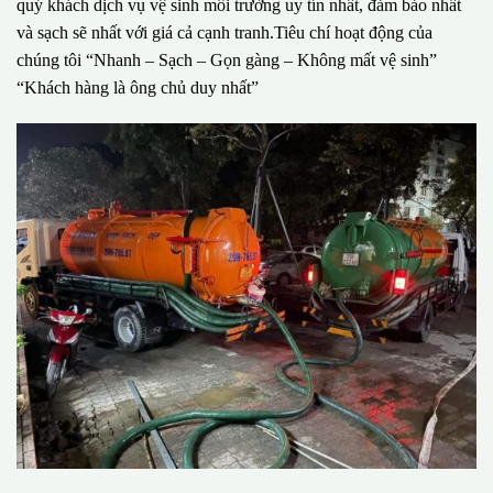
quý khách dịch vụ vệ sinh môi trường uy tín nhất, đảm bảo nhất
và sạch sẽ nhất với giá cả cạnh tranh.Tiêu chí hoạt động của
chúng tôi “Nhanh – Sạch – Gọn gàng – Không mất vệ sinh”
“Khách hàng là ông chủ duy nhất”