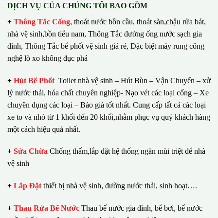
DỊCH VỤ CỦA CHÚNG TÔI BAO GỒM
+
Thông Tắc Cống
,
thoát nước bồn cầu, thoát sàn,chậu rửa bát,
nhà vệ sinh,bồn tiểu nam, Thông Tắc đường ống nước sạch gia
đình, Thông Tắc bể phốt vệ sinh giá rẻ, Đặc biệt máy rung công
nghệ lò xo không đục phá
+
Hút Bể Phốt
Toilet nhà vệ sinh – Hút Bùn – Vận Chuyển – xử
lý nước thải, hóa chất chuyên nghiệp- Nạo vét các loại cống – Xe
chuyên dụng các loại – Báo giá tốt nhất.
Cung cấp tất cả các loại
xe to và nhỏ từ 1 khối đến 20 khối,nhằm phục vụ quý khách hàng
một cách hiệu quả nhất.
+
Sửa Chữa
Chống thấm,lắp đặt hệ thống ngăn mùi triệt để nhà
vệ sinh
+
Lắp Đặt
thiết bị nhà vệ sinh, đường nước thải, sinh hoạt….
+
Thau Rửa Bể Nước
Thau bể nước gia đình, bể bơi, bể nước