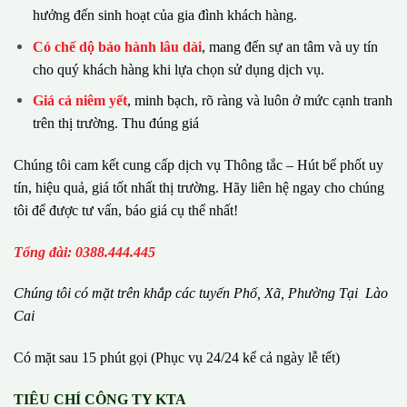
hưởng đến sinh hoạt của gia đình khách hàng.
Có chế dộ bảo hành lâu dài
, mang đến sự an tâm và uy tín
cho quý khách hàng khi lựa chọn sử dụng dịch vụ.
Giá cả niêm yết
, minh bạch, rõ ràng và luôn ở mức cạnh tranh
trên thị trường. Thu đúng giá
Chúng tôi cam kết cung cấp dịch vụ Thông tắc – Hút bể phốt uy
tín, hiệu quả, giá tốt nhất thị trường. Hãy liên hệ ngay cho chúng
tôi để được tư vấn, báo giá cụ thể nhất!
Tổng đài: 0388.444.445
Chúng tôi có m
ặ
t tr
ê
n kh
ắ
p c
á
c tuy
ế
n Ph
ố
, Xã, Phường
Tại Lào
Cai
Có mặt sau 15 phút gọi (Phục vụ 24/24 kể cả ngày lễ tết)
TIÊU CHÍ CÔNG TY KTA