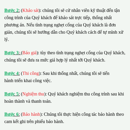
B
ướ
c 2
:
(
Khảo sát
): chúng tôi sẽ cử nhân viên kỹ thuật đến tận
công trình của Quý khách để khảo sát trực tiếp, thống nhất
phương án. Nếu tình trạng nghẹt cống của Quý khách là đơn
giản, chúng tôi sẽ hướng dẫn cho Quý khách cách để tự mình xử
lý.
B
ướ
c 3
:
(
Báo giá
): tùy theo tình trạng nghẹt cống của Quý khách,
chúng tôi sẽ đưa ra mức giá hợp lý nhất tới Quý khách.
B
ướ
c 4
:
(
Thi công
): Sau khi thống nhất, chúng tôi sẽ tiến
hành triển khai công việc.
B
ướ
c 5
:
(
Nghiệm thu
): Quý khách nghiệm thu công trình sau khi
hoàn thành và thanh toán.
B
ướ
c 6
:
(
Bảo hành
): Chúng tôi thực hiện công tác bảo hành theo
cam kết ghi trên phiếu bảo hành.