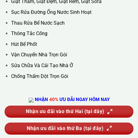
Hotline :
0388.444.445
Website :
https://kta.vn
DỊCH VỤ CỦA CHÚNG TÔI
Vệ Sinh Công Nghiệp
Vệ Sinh Kính Nhà Cao Tầng
Vệ Sinh Sau Xây Dựng
Đánh Bóng Và Phục Hồi Sàn Đá
Giặt Thảm, Giặt Đệm, Giặt Rèm, Giặt Sofa
Sục Rửa Đường Ống Nước Sinh Hoạt
Thau Rửa Bể Nước Sạch
Thông Tắc Cống