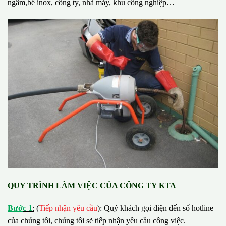
ngầm,bể inox, công ty, nhà máy, khu công nghiệp…
QUY TRÌNH LÀM VIỆC CỦA CÔNG TY KTA
B
ướ
c 1
:
(
Tiếp nhận yêu cầu
): Quý khách gọi điện đến số hotline
của chúng tôi, chúng tôi sẽ tiếp nhận yêu cầu công việc.