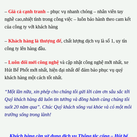
–
Giá cả cạnh tranh
– phục vụ nhanh chóng – nhân viên tay
nghề cao,nhiệt tình trong công việc – luôn bảo hành theo cam kết
của công ty với khách hàng
–
Khách hàng là thượng đế
, chất lượng dịch vụ là số 1, uy tín
công ty lên hàng đầu.
–
Luôn đổi mới công nghệ
và cập nhật công nghệ mới nhất, xe
Hút Bể Phốt mới nhất, hiện đại nhất để đảm bảo phục vụ quý
khách hàng một cách tốt nhất.
“M
ộ
t l
ầ
n n
ữ
a, xin ph
é
p cho ch
ú
ng tôi g
ử
i l
ờ
i c
ả
m
ơ
n s
â
u s
ắ
c t
ớ
i
Qu
ý
kh
á
ch h
à
ng
đã
lu
ô
n tin t
ưở
ng v
à
đ
ồ
ng h
à
nh c
ù
ng ch
ú
ng t
ô
i
su
ố
t 20 n
ă
m qua
”
. Ch
ú
c Qu
ý
kh
á
ch s
ố
ng vui kh
ỏ
e v
à
c
ó
m
ộ
t m
ô
i
tr
ườ
ng s
ố
ng trong l
à
nh!
Khách hàng cần sử dụng dịch vụ Thông tắc cống – Hút bể