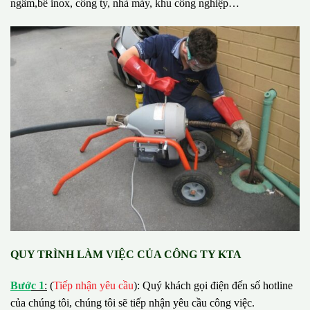
ngầm,bể inox, công ty, nhà máy, khu công nghiệp…
QUY TRÌNH LÀM VIỆC CỦA CÔNG TY KTA
B
ướ
c 1
:
(
Tiếp nhận yêu cầu
): Quý khách gọi điện đến số hotline
của chúng tôi, chúng tôi sẽ tiếp nhận yêu cầu công việc.