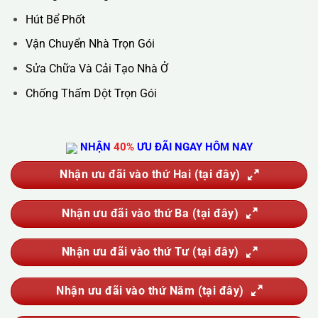
Hotline :
0388.444.445
Website :
https://kta.vn
DỊCH VỤ CỦA CHÚNG TÔI
Vệ Sinh Công Nghiệp
Vệ Sinh Kính Nhà Cao Tầng
Vệ Sinh Sau Xây Dựng
Đánh Bóng Và Phục Hồi Sàn Đá
Giặt Thảm, Giặt Đệm, Giặt Rèm, Giặt Sofa
Sục Rửa Đường Ống Nước Sinh Hoạt
Thau Rửa Bể Nước Sạch
Thông Tắc Cống