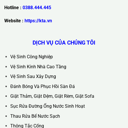
Trụ Sở Chính :
36C Ngõ 89 Lê Đức Thọ - Phường Từ Liêm -
TP Hà Nội