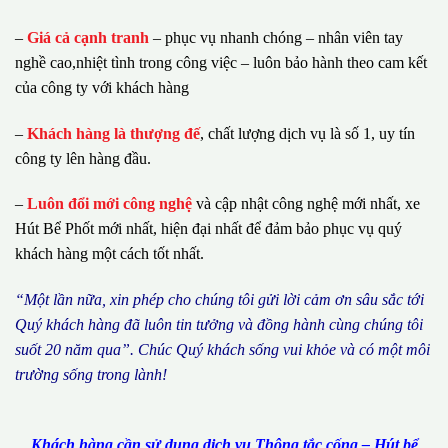
–
Giá cả cạnh tranh
– phục vụ nhanh chóng – nhân viên tay
nghề cao,nhiệt tình trong công việc – luôn bảo hành theo cam kết
của công ty với khách hàng
–
Khách hàng là thượng đế
, chất lượng dịch vụ là số 1, uy tín
công ty lên hàng đầu.
–
Luôn đổi mới công nghệ
và cập nhật công nghệ mới nhất, xe
Hút Bể Phốt mới nhất, hiện đại nhất để đảm bảo phục vụ quý
khách hàng một cách tốt nhất.
“M
ộ
t l
ầ
n n
ữ
a, xin ph
é
p cho ch
ú
ng tôi g
ử
i l
ờ
i c
ả
m
ơ
n s
â
u s
ắ
c t
ớ
i
Qu
ý
kh
á
ch h
à
ng
đã
lu
ô
n tin t
ưở
ng v
à
đ
ồ
ng h
à
nh c
ù
ng ch
ú
ng t
ô
i
su
ố
t 20 n
ă
m qua
”
. Ch
ú
c Qu
ý
kh
á
ch s
ố
ng vui kh
ỏ
e v
à
c
ó
m
ộ
t m
ô
i
tr
ườ
ng s
ố
ng trong l
à
nh!
Khách hàng cần sử dụng dịch vụ Thông tắc cống – Hút bể