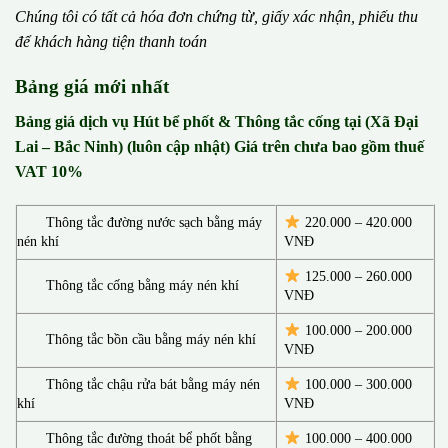
Chúng tôi có t
ấ
t c
ả
h
ó
a
đ
ơ
n chứng từ, gi
ấ
y x
á
c nh
ậ
n, phi
ế
u thu
đ
ể
kh
á
ch h
à
ng ti
ệ
n thanh to
á
n
Bảng giá mới nhất
Bảng giá dịch vụ Hút bể phốt & Thông tắc cống tại (Xã Đại
Lai – Bắc Ninh) (luôn cập nhật) Giá trên chưa bao gồm thuế
VAT 10%
Thông tắc đường nước sạch bằng máy
220.000 – 420.000
nén khí
VNĐ
125.000 – 260.000
Thông tắc cống bằng máy nén khí
VNĐ
100.000 – 200.000
Thông tắc bồn cầu bằng máy nén khí
VNĐ
Thông tắc chậu rửa bát bằng máy nén
100.000 – 300.000
khí
VNĐ
Thông tắc đường thoát bể phốt bằng
100.000 – 400.000