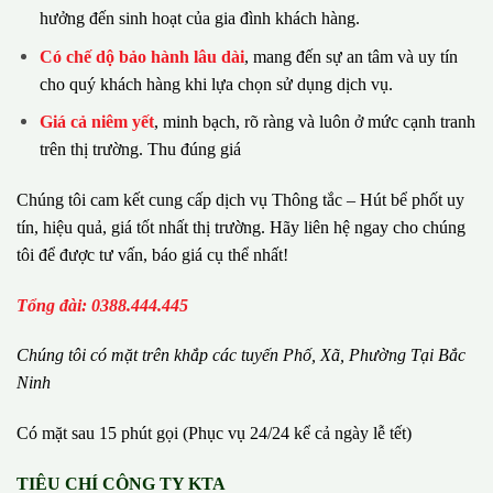
hưởng đến sinh hoạt của gia đình khách hàng.
Có chế dộ bảo hành lâu dài
, mang đến sự an tâm và uy tín
cho quý khách hàng khi lựa chọn sử dụng dịch vụ.
Giá cả niêm yết
, minh bạch, rõ ràng và luôn ở mức cạnh tranh
trên thị trường. Thu đúng giá
Chúng tôi cam kết cung cấp dịch vụ Thông tắc – Hút bể phốt uy
tín, hiệu quả, giá tốt nhất thị trường. Hãy liên hệ ngay cho chúng
tôi để được tư vấn, báo giá cụ thể nhất!
Tổng đài: 0388.444.445
Chúng tôi có m
ặ
t tr
ê
n kh
ắ
p c
á
c tuy
ế
n Ph
ố
, Xã, Phường
Tại Bắc
Ninh
Có mặt sau 15 phút gọi (Phục vụ 24/24 kể cả ngày lễ tết)
TIÊU CHÍ CÔNG TY KTA