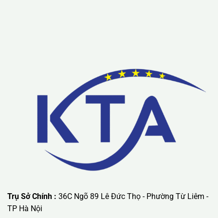
Lưu ý: Liên hệ chúng tôi được áp dụng chương trình khuyến
mãi ưu đãi có giá trị lớn nhất.