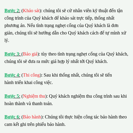
B
ướ
c 2
:
(
Khảo sát
): chúng tôi sẽ cử nhân viên kỹ thuật đến tận
công trình của Quý khách để khảo sát trực tiếp, thống nhất
phương án. Nếu tình trạng nghẹt cống của Quý khách là đơn
giản, chúng tôi sẽ hướng dẫn cho Quý khách cách để tự mình xử
lý.
B
ướ
c 3
:
(
Báo giá
): tùy theo tình trạng nghẹt cống của Quý khách,
chúng tôi sẽ đưa ra mức giá hợp lý nhất tới Quý khách.
B
ướ
c 4
:
(
Thi công
): Sau khi thống nhất, chúng tôi sẽ tiến
hành triển khai công việc.
B
ướ
c 5
:
(
Nghiệm thu
): Quý khách nghiệm thu công trình sau khi
hoàn thành và thanh toán.
B
ướ
c 6
:
(
Bảo hành
): Chúng tôi thực hiện công tác bảo hành theo
cam kết ghi trên phiếu bảo hành.