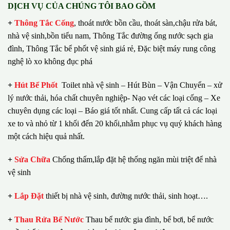
DỊCH VỤ CỦA CHÚNG TÔI BAO GỒM
+
Thông Tắc Cống
,
thoát nước bồn cầu, thoát sàn,chậu rửa bát,
nhà vệ sinh,bồn tiểu nam, Thông Tắc đường ống nước sạch gia
đình, Thông Tắc bể phốt vệ sinh giá rẻ, Đặc biệt máy rung công
nghệ lò xo không đục phá
+
Hút Bể Phốt
Toilet nhà vệ sinh – Hút Bùn – Vận Chuyển – xử
lý nước thải, hóa chất chuyên nghiệp- Nạo vét các loại cống – Xe
chuyên dụng các loại – Báo giá tốt nhất.
Cung cấp tất cả các loại
xe to và nhỏ từ 1 khối đến 20 khối,nhằm phục vụ quý khách hàng
một cách hiệu quả nhất.
+
Sửa Chữa
Chống thấm,lắp đặt hệ thống ngăn mùi triệt để nhà
vệ sinh
+
Lắp Đặt
thiết bị nhà vệ sinh, đường nước thải, sinh hoạt….
+
Thau Rửa Bể Nước
Thau bể nước gia đình, bể bơi, bể nước