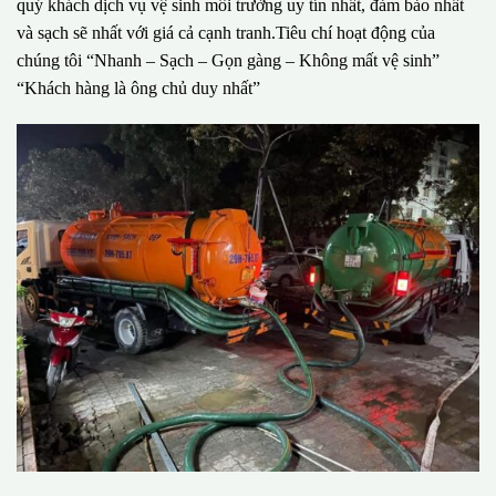
quý khách dịch vụ vệ sinh môi trường uy tín nhất, đảm bảo nhất
và sạch sẽ nhất với giá cả cạnh tranh.Tiêu chí hoạt động của
chúng tôi “Nhanh – Sạch – Gọn gàng – Không mất vệ sinh”
“Khách hàng là ông chủ duy nhất”