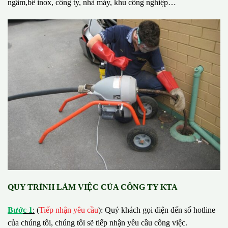
ngầm,bể inox, công ty, nhà máy, khu công nghiệp…
QUY TRÌNH LÀM VIỆC CỦA CÔNG TY KTA
B
ướ
c 1
:
(
Tiếp nhận yêu cầu
): Quý khách gọi điện đến số hotline
của chúng tôi, chúng tôi sẽ tiếp nhận yêu cầu công việc.