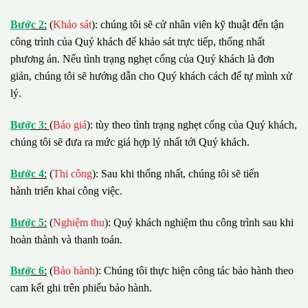
B
ướ
c 2
:
(
Khảo sát
): chúng tôi sẽ cử nhân viên kỹ thuật đến tận
công trình của Quý khách để khảo sát trực tiếp, thống nhất
phương án. Nếu tình trạng nghẹt cống của Quý khách là đơn
giản, chúng tôi sẽ hướng dẫn cho Quý khách cách để tự mình xử
lý.
B
ướ
c 3
:
(
Báo giá
): tùy theo tình trạng nghẹt cống của Quý khách,
chúng tôi sẽ đưa ra mức giá hợp lý nhất tới Quý khách.
B
ướ
c 4
:
(
Thi công
): Sau khi thống nhất, chúng tôi sẽ tiến
hành triển khai công việc.
B
ướ
c 5
:
(
Nghiệm thu
): Quý khách nghiệm thu công trình sau khi
hoàn thành và thanh toán.
B
ướ
c 6
:
(
Bảo hành
): Chúng tôi thực hiện công tác bảo hành theo
cam kết ghi trên phiếu bảo hành.