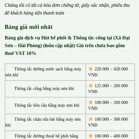
Chúng tôi có t
ấ
t c
ả
h
ó
a
đ
ơ
n chứng từ, gi
ấ
y x
á
c nh
ậ
n, phi
ế
u thu
đ
ể
kh
á
ch h
à
ng ti
ệ
n thanh to
á
n
Bảng giá mới nhất
Bảng giá dịch vụ Hút bể phốt & Thông tắc cống tại (Xã Đại
Sơn – Hải Phòng) (luôn cập nhật) Giá trên chưa bao gồm
thuế VAT 10%
Thông tắc đường nước sạch bằng máy
220.000 – 420.000
nén khí
VNĐ
125.000 – 260.000
Thông tắc cống bằng máy nén khí
VNĐ
100.000 – 200.000
Thông tắc bồn cầu bằng máy nén khí
VNĐ
Thông tắc chậu rửa bát bằng máy nén
100.000 – 300.000
khí
VNĐ
Thông tắc đường thoát bể phốt bằng
100.000 – 400.000