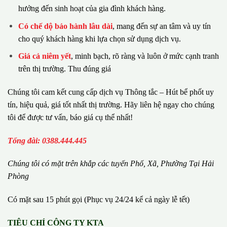
hưởng đến sinh hoạt của gia đình khách hàng.
Có chế dộ bảo hành lâu dài
, mang đến sự an tâm và uy tín
cho quý khách hàng khi lựa chọn sử dụng dịch vụ.
Giá cả niêm yết
, minh bạch, rõ ràng và luôn ở mức cạnh tranh
trên thị trường. Thu đúng giá
Chúng tôi cam kết cung cấp dịch vụ Thông tắc – Hút bể phốt uy
tín, hiệu quả, giá tốt nhất thị trường. Hãy liên hệ ngay cho chúng
tôi để được tư vấn, báo giá cụ thể nhất!
Tổng đài: 0388.444.445
Chúng tôi có m
ặ
t tr
ê
n kh
ắ
p c
á
c tuy
ế
n Ph
ố
, Xã, Phường
Tại Hải
Phòng
Có mặt sau 15 phút gọi (Phục vụ 24/24 kể cả ngày lễ tết)
TIÊU CHÍ CÔNG TY KTA