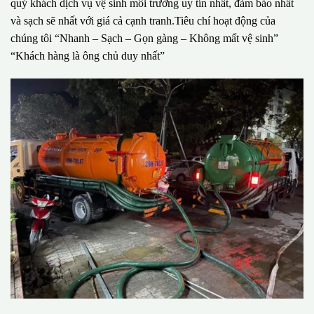
quý khách dịch vụ vệ sinh môi trường uy tín nhất, đảm bảo nhất
và sạch sẽ nhất với giá cả cạnh tranh.Tiêu chí hoạt động của
chúng tôi “Nhanh – Sạch – Gọn gàng – Không mất vệ sinh”
“Khách hàng là ông chủ duy nhất”