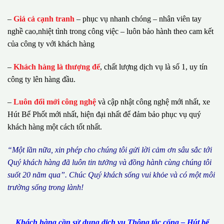
–
Giá cả cạnh tranh
– phục vụ nhanh chóng – nhân viên tay
nghề cao,nhiệt tình trong công việc – luôn bảo hành theo cam kết
của công ty với khách hàng
–
Khách hàng là thượng đế
, chất lượng dịch vụ là số 1, uy tín
công ty lên hàng đầu.
–
Luôn đổi mới công nghệ
và cập nhật công nghệ mới nhất, xe
Hút Bể Phốt mới nhất, hiện đại nhất để đảm bảo phục vụ quý
khách hàng một cách tốt nhất.
“M
ộ
t l
ầ
n n
ữ
a, xin ph
é
p cho ch
ú
ng tôi g
ử
i l
ờ
i c
ả
m
ơ
n s
â
u s
ắ
c t
ớ
i
Qu
ý
kh
á
ch h
à
ng
đã
lu
ô
n tin t
ưở
ng v
à
đ
ồ
ng h
à
nh c
ù
ng ch
ú
ng t
ô
i
su
ố
t 20 n
ă
m qua
”
. Ch
ú
c Qu
ý
kh
á
ch s
ố
ng vui kh
ỏ
e v
à
c
ó
m
ộ
t m
ô
i
tr
ườ
ng s
ố
ng trong l
à
nh!
Khách hàng cần sử dụng dịch vụ Thông tắc cống – Hút bể