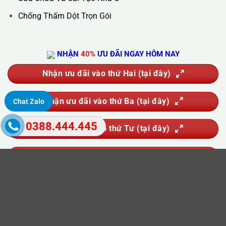
Hút Bể Phốt
Vận Chuyển Nhà Trọn Gói
Sửa Chữa Và Cải Tạo Nhà Ở
Chống Thấm Dột Trọn Gói
Chat Zalo
NHẬN
40%
ƯU ĐÃI NGAY HÔM NAY
0388.444.445
Nhận ưu đãi vào thứ Hai (tại đây)
Nhận ưu đãi vào thứ Ba (tại đây)
Nhận ưu đãi vào thứ Tư (tại đây)
Nhận ưu đãi vào thứ Năm (tại đây)