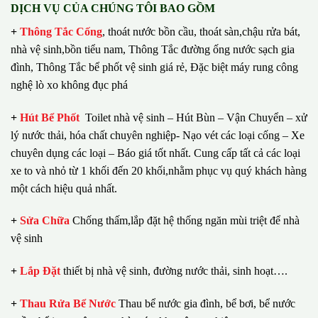
DỊCH VỤ CỦA CHÚNG TÔI BAO GỒM
+
Thông Tắc Cống
,
thoát nước bồn cầu, thoát sàn,chậu rửa bát,
nhà vệ sinh,bồn tiểu nam, Thông Tắc đường ống nước sạch gia
đình, Thông Tắc bể phốt vệ sinh giá rẻ, Đặc biệt máy rung công
nghệ lò xo không đục phá
+
Hút Bể Phốt
Toilet nhà vệ sinh – Hút Bùn – Vận Chuyển – xử
lý nước thải, hóa chất chuyên nghiệp- Nạo vét các loại cống – Xe
chuyên dụng các loại – Báo giá tốt nhất.
Cung cấp tất cả các loại
xe to và nhỏ từ 1 khối đến 20 khối,nhằm phục vụ quý khách hàng
một cách hiệu quả nhất.
+
Sửa Chữa
Chống thấm,lắp đặt hệ thống ngăn mùi triệt để nhà
vệ sinh
+
Lắp Đặt
thiết bị nhà vệ sinh, đường nước thải, sinh hoạt….
+
Thau Rửa Bể Nước
Thau bể nước gia đình, bể bơi, bể nước