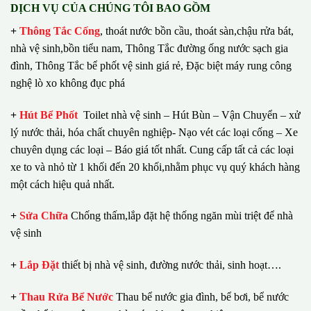
DỊCH VỤ CỦA CHÚNG TÔI BAO GỒM
+
Thông Tắc Cống
,
thoát nước bồn cầu, thoát sàn,chậu rửa bát,
nhà vệ sinh,bồn tiểu nam, Thông Tắc đường ống nước sạch gia
đình, Thông Tắc bể phốt vệ sinh giá rẻ, Đặc biệt máy rung công
nghệ lò xo không đục phá
+
Hút Bể Phốt
Toilet nhà vệ sinh – Hút Bùn – Vận Chuyển – xử
lý nước thải, hóa chất chuyên nghiệp- Nạo vét các loại cống – Xe
chuyên dụng các loại – Báo giá tốt nhất.
Cung cấp tất cả các loại
xe to và nhỏ từ 1 khối đến 20 khối,nhằm phục vụ quý khách hàng
một cách hiệu quả nhất.
+
Sửa Chữa
Chống thấm,lắp đặt hệ thống ngăn mùi triệt để nhà
vệ sinh
+
Lắp Đặt
thiết bị nhà vệ sinh, đường nước thải, sinh hoạt….
+
Thau Rửa Bể Nước
Thau bể nước gia đình, bể bơi, bể nước