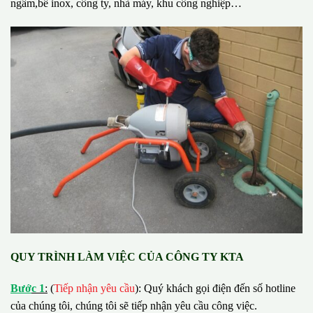
ngầm,bể inox, công ty, nhà máy, khu công nghiệp…
QUY TRÌNH LÀM VIỆC CỦA CÔNG TY KTA
B
ướ
c 1
:
(
Tiếp nhận yêu cầu
): Quý khách gọi điện đến số hotline
của chúng tôi, chúng tôi sẽ tiếp nhận yêu cầu công việc.