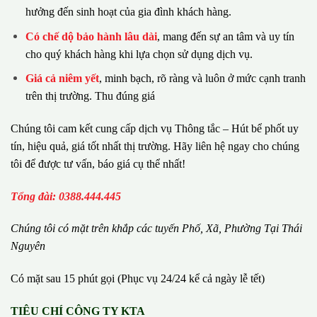
hưởng đến sinh hoạt của gia đình khách hàng.
Có chế dộ bảo hành lâu dài
, mang đến sự an tâm và uy tín
cho quý khách hàng khi lựa chọn sử dụng dịch vụ.
Giá cả niêm yết
, minh bạch, rõ ràng và luôn ở mức cạnh tranh
trên thị trường. Thu đúng giá
Chúng tôi cam kết cung cấp dịch vụ Thông tắc – Hút bể phốt uy
tín, hiệu quả, giá tốt nhất thị trường. Hãy liên hệ ngay cho chúng
tôi để được tư vấn, báo giá cụ thể nhất!
Tổng đài: 0388.444.445
Chúng tôi có m
ặ
t tr
ê
n kh
ắ
p c
á
c tuy
ế
n Ph
ố
, Xã, Phường
Tại Thái
Nguyên
Có mặt sau 15 phút gọi (Phục vụ 24/24 kể cả ngày lễ tết)
TIÊU CHÍ CÔNG TY KTA