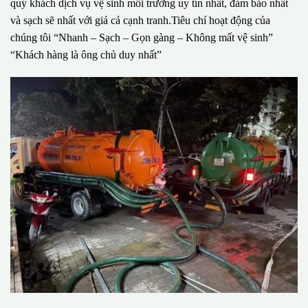
quý khách dịch vụ vệ sinh môi trường uy tín nhất, đảm bảo nhất
và sạch sẽ nhất với giá cả cạnh tranh.Tiêu chí hoạt động của
chúng tôi “Nhanh – Sạch – Gọn gàng – Không mất vệ sinh”
“Khách hàng là ông chủ duy nhất”