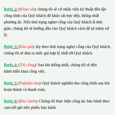
B
ướ
c 2
:
(
Khảo sát
): chúng tôi sẽ cử nhân viên kỹ thuật đến tận
công trình của Quý khách để khảo sát trực tiếp, thống nhất
phương án. Nếu tình trạng nghẹt cống của Quý khách là đơn
giản, chúng tôi sẽ hướng dẫn cho Quý khách cách để tự mình xử
lý.
B
ướ
c 3
:
(
Báo giá
): tùy theo tình trạng nghẹt cống của Quý khách,
chúng tôi sẽ đưa ra mức giá hợp lý nhất tới Quý khách.
B
ướ
c 4
:
(
Thi công
): Sau khi thống nhất, chúng tôi sẽ tiến
hành triển khai công việc.
B
ướ
c 5
:
(
Nghiệm thu
): Quý khách nghiệm thu công trình sau khi
hoàn thành và thanh toán.
B
ướ
c 6
:
(
Bảo hành
): Chúng tôi thực hiện công tác bảo hành theo
cam kết ghi trên phiếu bảo hành.