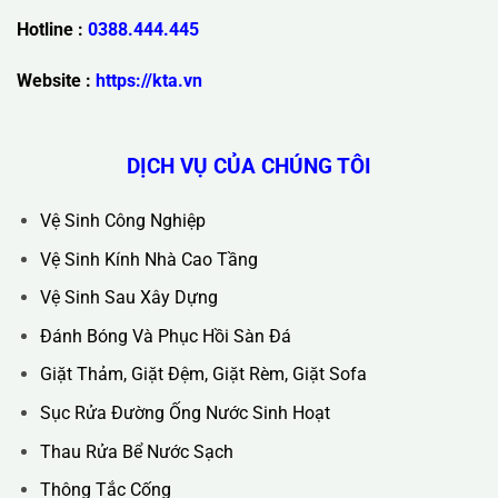
Trụ Sở Chính :
36C Ngõ 89 Lê Đức Thọ - Phường Từ Liêm -
TP Hà Nội
Hotline :
0388.444.445
Website :
https://kta.vn
DỊCH VỤ CỦA CHÚNG TÔI
Vệ Sinh Công Nghiệp
Vệ Sinh Kính Nhà Cao Tầng
Vệ Sinh Sau Xây Dựng
Đánh Bóng Và Phục Hồi Sàn Đá