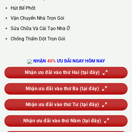
Giặt Thảm, Giặt Đệm, Giặt Rèm, Giặt Sofa
Sục Rửa Đường Ống Nước Sinh Hoạt
Thau Rửa Bể Nước Sạch
Thông Tắc Cống
Hút Bể Phốt
Vận Chuyển Nhà Trọn Gói
Sửa Chữa Và Cải Tạo Nhà Ở
Chống Thấm Dột Trọn Gói
NHẬN
40%
ƯU ĐÃI NGAY HÔM NAY
Nhận ưu đãi vào thứ Hai (tại đây)
Nhận ưu đãi vào thứ Ba (tại đây)