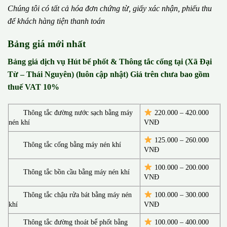
Chúng tôi có t
ấ
t c
ả
h
ó
a
đ
ơ
n chứng từ, gi
ấ
y x
á
c nh
ậ
n, phi
ế
u thu
đ
ể
kh
á
ch h
à
ng ti
ệ
n thanh to
á
n
Bảng giá mới nhất
Bảng giá dịch vụ Hút bể phốt & Thông tắc cống tại (Xã Đại
Từ – Thái Nguyên) (luôn cập nhật) Giá trên chưa bao gồm
thuế VAT 10%
Thông tắc đường nước sạch bằng máy
220.000 – 420.000
nén khí
VNĐ
125.000 – 260.000
Thông tắc cống bằng máy nén khí
VNĐ
100.000 – 200.000
Thông tắc bồn cầu bằng máy nén khí
VNĐ
Thông tắc chậu rửa bát bằng máy nén
100.000 – 300.000
khí
VNĐ
Thông tắc đường thoát bể phốt bằng
100.000 – 400.000