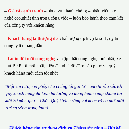
–
Giá cả cạnh tranh
– phục vụ nhanh chóng – nhân viên tay
nghề cao,nhiệt tình trong công việc – luôn bảo hành theo cam kết
của công ty với khách hàng
–
Khách hàng là thượng đế
, chất lượng dịch vụ là số 1, uy tín
công ty lên hàng đầu.
–
Luôn đổi mới công nghệ
và cập nhật công nghệ mới nhất, xe
Hút Bể Phốt mới nhất, hiện đại nhất để đảm bảo phục vụ quý
khách hàng một cách tốt nhất.
“M
ộ
t l
ầ
n n
ữ
a, xin ph
é
p cho ch
ú
ng tôi g
ử
i l
ờ
i c
ả
m
ơ
n s
â
u s
ắ
c t
ớ
i
Qu
ý
kh
á
ch h
à
ng
đã
lu
ô
n tin t
ưở
ng v
à
đ
ồ
ng h
à
nh c
ù
ng ch
ú
ng t
ô
i
su
ố
t 20 n
ă
m qua
”
. Ch
ú
c Qu
ý
kh
á
ch s
ố
ng vui kh
ỏ
e v
à
c
ó
m
ộ
t m
ô
i
tr
ườ
ng s
ố
ng trong l
à
nh!
Khách hàng cần sử dụng dịch vụ Thông tắc cống – Hút bể