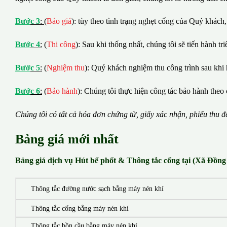
B
ướ
c 3
:
(
Báo giá
): tùy theo tình trạng nghẹt cống của Quý khách,
B
ướ
c 4
:
(
Thi công
): Sau khi thống nhất, chúng tôi sẽ tiến hành tr
B
ướ
c 5
:
(
Nghiệm thu
): Quý khách nghiệm thu công trình sau khi 
B
ướ
c 6
:
(
Bảo hành
): Chúng tôi thực hiện công tác bảo hành theo 
Chúng tôi có t
ấ
t c
ả
h
ó
a
đ
ơ
n chứng từ, gi
ấ
y x
á
c nh
ậ
n, phi
ế
u thu
đ
Bảng giá mới nhất
Bảng giá dịch vụ Hút bể phốt & Thông tắc cống tại (Xã Đồn
Thông tắc đường nước sạch bằng máy nén khí
Thông tắc cống bằng máy nén khí
Thông tắc bồn cầu bằng máy nén khí