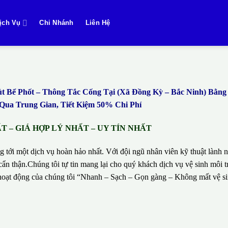
ịch Vụ
Chi Nhánh
Liên Hệ
Bể Phốt – Thông Tắc Cống Tại (Xã Đồng Kỳ – Bắc Ninh) Bằn
ua Trung Gian, Tiết Kiệm 50% Chi Phí
 – GIÁ HỢP LÝ NHẤT – UY TÍN NHẤT
g tới một dịch vụ hoàn hảo nhất. Với đội ngũ nhân viên kỹ thuật lành n
ẩn thận.Chúng tôi tự tin mang lại cho quý khách dịch vụ vệ sinh môi t
hí hoạt động của chúng tôi “Nhanh – Sạch – Gọn gàng – Không mất vệ 