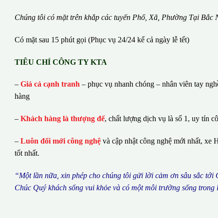
Chúng tôi có m
ặ
t tr
ê
n kh
ắ
p c
á
c tuy
ế
n Ph
ố
, Xã, Phường
Tại Bắc 
Có mặt sau 15 phút gọi (Phục vụ 24/24 kể cả ngày lễ tết)
TIÊU CHÍ CÔNG TY KTA
–
Giá cả cạnh tranh
– phục vụ nhanh chóng – nhân viên tay nghề 
hàng
–
Khách hàng là thượng đế
, chất lượng dịch vụ là số 1, uy tín c
–
Luôn đổi mới công nghệ
và cập nhật công nghệ mới nhất, xe H
tốt nhất.
“M
ộ
t l
ầ
n n
ữ
a, xin ph
é
p cho ch
ú
ng tôi g
ử
i l
ờ
i c
ả
m
ơ
n s
â
u s
ắ
c t
ớ
i
Ch
ú
c Qu
ý
kh
á
ch s
ố
ng vui kh
ỏ
e v
à
c
ó
m
ộ
t m
ô
i tr
ườ
ng s
ố
ng trong 