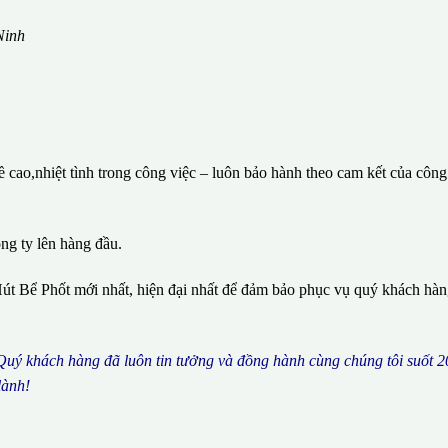
Ninh
cao,nhiệt tình trong công việc – luôn bảo hành theo cam kết của công
ông ty lên hàng đầu.
út Bể Phốt mới nhất, hiện đại nhất để đảm bảo phục vụ quý khách hà
 Qu
ý
kh
á
ch h
à
ng
đã
lu
ô
n tin t
ưở
ng v
à
đ
ồ
ng h
à
nh c
ù
ng ch
ú
ng t
ô
i su
ố
t 2
l
à
nh!