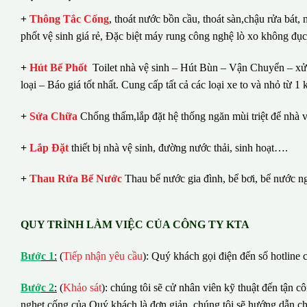
+
Thông Tắc Cống
,
thoát nước bồn cầu, thoát sàn,chậu rửa bát,
phốt vệ sinh giá rẻ, Đặc biệt máy rung công nghệ lò xo không đụ
+
Hút Bể Phốt
Toilet nhà vệ sinh – Hút Bùn – Vận Chuyển – xử 
loại – Báo giá tốt nhất.
Cung cấp tất cả các loại xe to và nhỏ từ 
+
Sửa Chữa
Chống thấm,lắp đặt hệ thống ngăn mùi triệt để nhà v
+
Lắp Đặt
thiết bị nhà vệ sinh, đường nước thải, sinh hoạt….
+
Thau Rửa Bể Nước
Thau bể nước gia đình, bể bơi, bể nước n
QUY TRÌNH LÀM VIỆC CỦA CÔNG TY KTA
B
ướ
c 1
:
(
Tiếp nhận yêu cầu
): Quý khách gọi điện đến số hotline c
B
ướ
c 2
:
(
Khảo sát
): chúng tôi sẽ cử nhân viên kỹ thuật đến tận c
nghẹt cống của Quý khách là đơn giản, chúng tôi sẽ hướng dẫn c