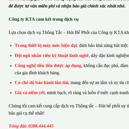
để được tư vấn miễn phí và nhận báo giá chính xác nhất nhé.
Công ty KTA cam kết trong dịch vụ
Lựa chọn dịch vụ Thông Tắc – Hút Bể Phốt của Công ty KTA khá
Trang thiết bị máy móc hiện đại
,
đảm bảo khả năng hút triệt
Đội ngũ nhân viên kỹ thuật lành nghề
, dày dặn kinh nghiệm
Công nghệ tiên tiến được áp dụng
, không cần đục phá, đảm
của gia đình khách hàng.
Có chế dộ bảo hành lâu dài
, mang đến sự an tâm và uy tín c
Giá cả niêm yết
, minh bạch, rõ ràng và luôn ở mức cạnh tranh
Chúng tôi cam kết cung cấp dịch vụ Thông tắc – Hút bể phốt uy tí
báo giá cụ thể nhất!
Tổng đài: 0388.444.445