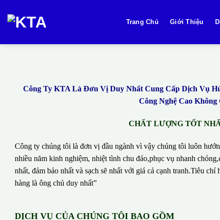
Bỏ
qua
Trang Chủ
Giới Thiệu
D
nội
dung
Công Ty KTA Là Đơn Vị Duy Nhất Cung Cấp Dịch Vụ Hút 
Công Nghệ Cao Không Q
CHẤT LƯỢNG TỐT NHẤT
Công ty chúng tôi là đơn vị đầu ngành vì vậy chúng tôi luôn hướn
nhiều năm kinh nghiệm, nhiệt tình chu đáo,phục vụ nhanh chóng,c
nhất, đảm bảo nhất và sạch sẽ nhất với giá cả cạnh tranh.Tiêu c
hàng là ông chủ duy nhất”
DỊCH VỤ CỦA CHÚNG TÔI BAO GỒM