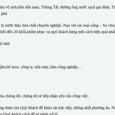
 nhà vệ sinh,bồn tiểu nam, Thông Tắc đường ống nước sạch gia đình, T
c phá
lý nước thải, hóa chất chuyên nghiệp- Nạo vét các loại cống – Xe ch
1 khối đến 20 khối,nhằm phục vụ quý khách hàng một cách hiệu quả nhất
ệ sinh
gầm,bể inox, công ty, nhà máy, khu công nghiệp…
ủa chúng tôi, chúng tôi sẽ tiếp nhận yêu cầu công việc.
ông trình của Quý khách để khảo sát trực tiếp, thống nhất phương án. N
ho Quý khách cách để tự mình xử lý.