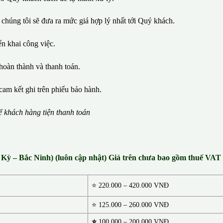
 chúng tôi sẽ đưa ra mức giá hợp lý nhất tới Quý khách.
iển khai công việc.
hoàn thành và thanh toán.
cam kết ghi trên phiếu bảo hành.
ể
kh
á
ch h
à
ng ti
ệ
n thanh to
á
n
g Kỳ – Bắc Ninh) (luôn cập nhật) Giá trên chưa bao gồm thuế VA
⭐
220.000 – 420.000 VNĐ
⭐ 125.000 – 260.000 VNĐ
⭐
100.000 – 200.000 VNĐ