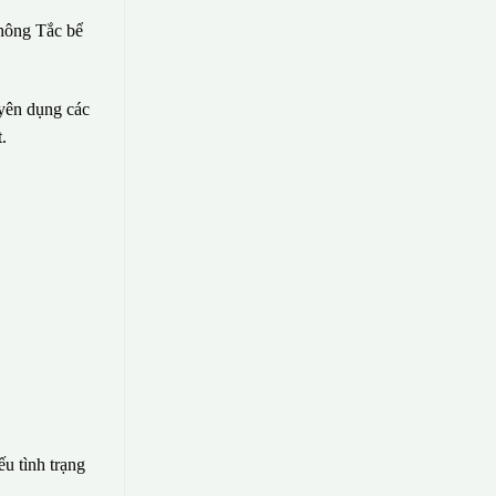
hông Tắc bể
uyên dụng các
.
ếu tình trạng