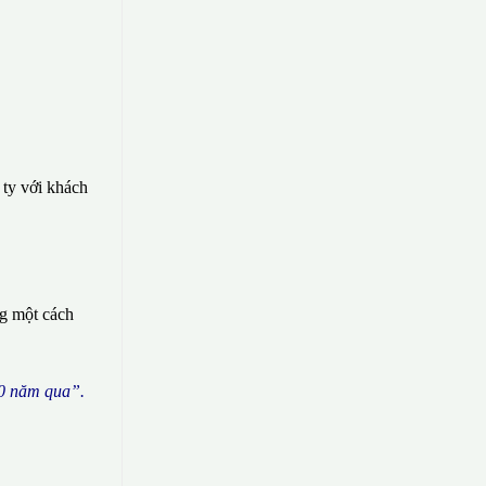
 ty với khách
ng một cách
0 n
ă
m qua
”
.