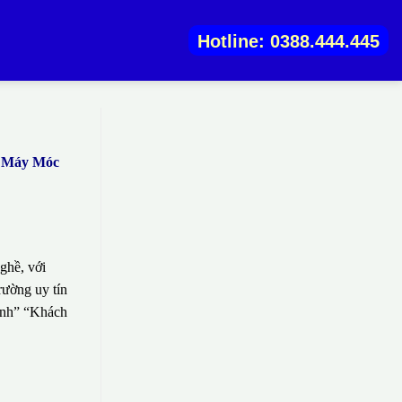
Hotline: 0388.444.445
g Máy Móc
ghề, với
rường uy tín
sinh” “Khách