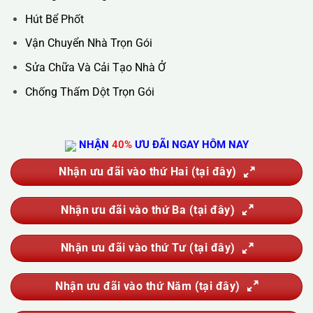
Hotline :
0388.444.445
Website :
https://kta.vn
DỊCH VỤ CỦA CHÚNG TÔI
Vệ Sinh Công Nghiệp
Vệ Sinh Kính Nhà Cao Tầng
Vệ Sinh Sau Xây Dựng
Đánh Bóng Và Phục Hồi Sàn Đá
Giặt Thảm, Giặt Đệm, Giặt Rèm, Giặt Sofa
Sục Rửa Đường Ống Nước Sinh Hoạt
Thau Rửa Bể Nước Sạch
Thông Tắc Cống