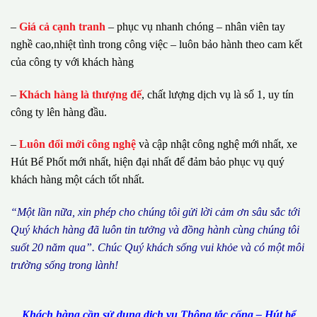
–
Giá cả cạnh tranh
– phục vụ nhanh chóng – nhân viên tay
nghề cao,nhiệt tình trong công việc – luôn bảo hành theo cam kết
của công ty với khách hàng
–
Khách hàng là thượng đế
, chất lượng dịch vụ là số 1, uy tín
công ty lên hàng đầu.
–
Luôn đổi mới công nghệ
và cập nhật công nghệ mới nhất, xe
Hút Bể Phốt mới nhất, hiện đại nhất để đảm bảo phục vụ quý
khách hàng một cách tốt nhất.
“M
ộ
t l
ầ
n n
ữ
a, xin ph
é
p cho ch
ú
ng tôi g
ử
i l
ờ
i c
ả
m
ơ
n s
â
u s
ắ
c t
ớ
i
Qu
ý
kh
á
ch h
à
ng
đã
lu
ô
n tin t
ưở
ng v
à
đ
ồ
ng h
à
nh c
ù
ng ch
ú
ng t
ô
i
su
ố
t 20 n
ă
m qua
”
. Ch
ú
c Qu
ý
kh
á
ch s
ố
ng vui kh
ỏ
e v
à
c
ó
m
ộ
t m
ô
i
tr
ườ
ng s
ố
ng trong l
à
nh!
Khách hàng cần sử dụng dịch vụ Thông tắc cống – Hút bể