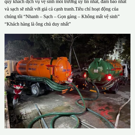
quý khách dịch vụ vệ sinh môi trường uy tín nhất, đảm bảo nhất
và sạch sẽ nhất với giá cả cạnh tranh.Tiêu chí hoạt động của
chúng tôi “Nhanh – Sạch – Gọn gàng – Không mất vệ sinh”
“Khách hàng là ông chủ duy nhất”