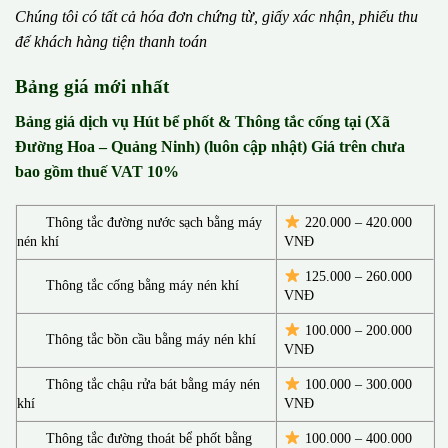
Chúng tôi có t
ấ
t c
ả
h
ó
a
đ
ơ
n chứng từ, gi
ấ
y x
á
c nh
ậ
n, phi
ế
u thu
đ
ể
kh
á
ch h
à
ng ti
ệ
n thanh to
á
n
Bảng giá mới nhất
Bảng giá dịch vụ Hút bể phốt & Thông tắc cống tại (Xã
Đường Hoa – Quảng Ninh) (luôn cập nhật) Giá trên chưa
bao gồm thuế VAT 10%
Thông tắc đường nước sạch bằng máy
220.000 – 420.000
nén khí
VNĐ
125.000 – 260.000
Thông tắc cống bằng máy nén khí
VNĐ
100.000 – 200.000
Thông tắc bồn cầu bằng máy nén khí
VNĐ
Thông tắc chậu rửa bát bằng máy nén
100.000 – 300.000
khí
VNĐ
Thông tắc đường thoát bể phốt bằng
100.000 – 400.000