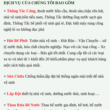
DỊCH VỤ CỦA CHÚNG TÔI BAO GỒM
+
Thông Tắc Cống
,
thoát nước bồn cầu, thoát sàn,chậu rửa bát,
nhà vệ sinh,bồn tiểu nam, Thông Tắc đường ống nước sạch gia
đình, Thông Tắc bể phốt vệ sinh giá rẻ, Đặc biệt máy rung công
nghệ lò xo không đục phá
+
Hút Bể Phốt
Toilet nhà vệ sinh – Hút Bùn – Vận Chuyển – xử
lý nước thải, hóa chất chuyên nghiệp- Nạo vét các loại cống – Xe
chuyên dụng các loại – Báo giá tốt nhất.
Cung cấp tất cả các loại
xe to và nhỏ từ 1 khối đến 20 khối,nhằm phục vụ quý khách hàng
một cách hiệu quả nhất.
+
Sửa Chữa
Chống thấm,lắp đặt hệ thống ngăn mùi triệt để nhà
vệ sinh
+
Lắp Đặt
thiết bị nhà vệ sinh, đường nước thải, sinh hoạt….
+
Thau Rửa Bể Nước
Thau bể nước gia đình, bể bơi, bể nước