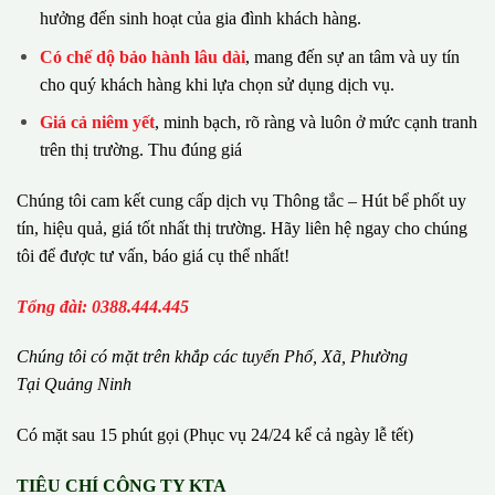
hưởng đến sinh hoạt của gia đình khách hàng.
Có chế dộ bảo hành lâu dài
, mang đến sự an tâm và uy tín
cho quý khách hàng khi lựa chọn sử dụng dịch vụ.
Giá cả niêm yết
, minh bạch, rõ ràng và luôn ở mức cạnh tranh
trên thị trường. Thu đúng giá
Chúng tôi cam kết cung cấp dịch vụ Thông tắc – Hút bể phốt uy
tín, hiệu quả, giá tốt nhất thị trường. Hãy liên hệ ngay cho chúng
tôi để được tư vấn, báo giá cụ thể nhất!
Tổng đài: 0388.444.445
Chúng tôi có m
ặ
t tr
ê
n kh
ắ
p c
á
c tuy
ế
n Ph
ố
, Xã, Phường
Tại Quảng Ninh
Có mặt sau 15 phút gọi (Phục vụ 24/24 kể cả ngày lễ tết)
TIÊU CHÍ CÔNG TY KTA