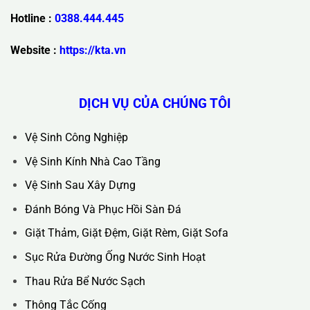
Trụ Sở Chính :
36C Ngõ 89 Lê Đức Thọ - Phường Từ Liêm -
TP Hà Nội