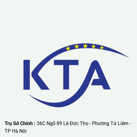
Lưu ý: Liên hệ chúng tôi được áp dụng chương trình khuyến
mãi ưu đãi có giá trị lớn nhất.