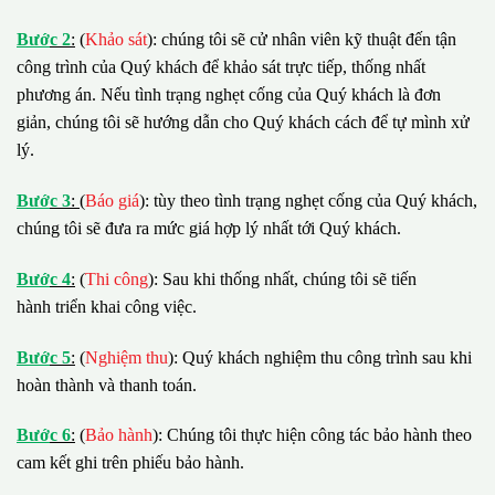
B
ướ
c 2
:
(
Khảo sát
): chúng tôi sẽ cử nhân viên kỹ thuật đến tận
công trình của Quý khách để khảo sát trực tiếp, thống nhất
phương án. Nếu tình trạng nghẹt cống của Quý khách là đơn
giản, chúng tôi sẽ hướng dẫn cho Quý khách cách để tự mình xử
lý.
B
ướ
c 3
:
(
Báo giá
): tùy theo tình trạng nghẹt cống của Quý khách,
chúng tôi sẽ đưa ra mức giá hợp lý nhất tới Quý khách.
B
ướ
c 4
:
(
Thi công
): Sau khi thống nhất, chúng tôi sẽ tiến
hành triển khai công việc.
B
ướ
c 5
:
(
Nghiệm thu
): Quý khách nghiệm thu công trình sau khi
hoàn thành và thanh toán.
B
ướ
c 6
:
(
Bảo hành
): Chúng tôi thực hiện công tác bảo hành theo
cam kết ghi trên phiếu bảo hành.