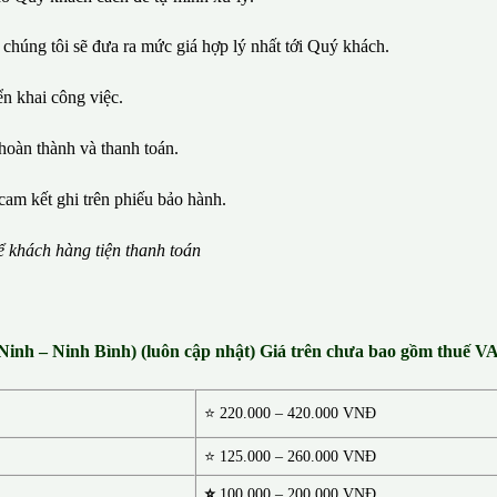
 chúng tôi sẽ đưa ra mức giá hợp lý nhất tới Quý khách.
iển khai công việc.
hoàn thành và thanh toán.
cam kết ghi trên phiếu bảo hành.
ể
kh
á
ch h
à
ng ti
ệ
n thanh to
á
n
 Ninh – Ninh Bình) (luôn cập nhật) Giá trên chưa bao gồm thuế 
⭐
220.000 – 420.000 VNĐ
⭐ 125.000 – 260.000 VNĐ
⭐
100.000 – 200.000 VNĐ