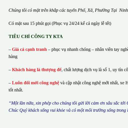
Chúng tôi có m
ặ
t tr
ê
n kh
ắ
p c
á
c tuy
ế
n Ph
ố
, Xã, Phường
Tại Ninh
Có mặt sau 15 phút gọi (Phục vụ 24/24 kể cả ngày lễ tết)
TIÊU CHÍ CÔNG TY KTA
–
Giá cả cạnh tranh
– phục vụ nhanh chóng – nhân viên tay nghề 
hàng
–
Khách hàng là thượng đế
, chất lượng dịch vụ là số 1, uy tín c
–
Luôn đổi mới công nghệ
và cập nhật công nghệ mới nhất, xe H
tốt nhất.
“M
ộ
t l
ầ
n n
ữ
a, xin ph
é
p cho ch
ú
ng tôi g
ử
i l
ờ
i c
ả
m
ơ
n s
â
u s
ắ
c t
ớ
i
Ch
ú
c Qu
ý
kh
á
ch s
ố
ng vui kh
ỏ
e v
à
c
ó
m
ộ
t m
ô
i tr
ườ
ng s
ố
ng trong 