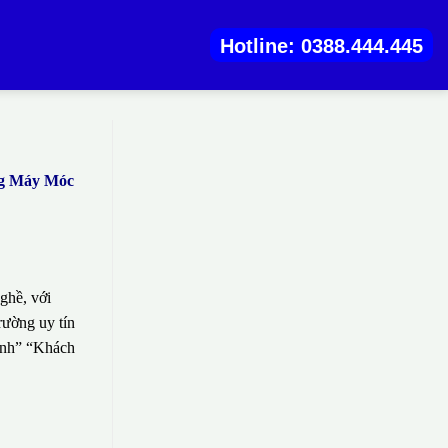
Hotline: 0388.444.445
ng Máy Móc
ghề, với
rường uy tín
sinh” “Khách