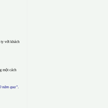
 ty với khách
ng một cách
0 n
ă
m qua
”
.