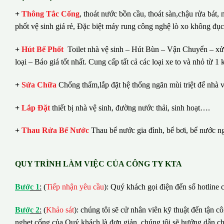
+
Thông Tắc Cống
,
thoát nước bồn cầu, thoát sàn,chậu rửa bát,
phốt vệ sinh giá rẻ, Đặc biệt máy rung công nghệ lò xo không đụ
+
Hút Bể Phốt
Toilet nhà vệ sinh – Hút Bùn – Vận Chuyển – xử 
loại – Báo giá tốt nhất.
Cung cấp tất cả các loại xe to và nhỏ từ 
+
Sửa Chữa
Chống thấm,lắp đặt hệ thống ngăn mùi triệt để nhà v
+
Lắp Đặt
thiết bị nhà vệ sinh, đường nước thải, sinh hoạt….
+
Thau Rửa Bể Nước
Thau bể nước gia đình, bể bơi, bể nước n
QUY TRÌNH LÀM VIỆC CỦA CÔNG TY KTA
B
ướ
c 1
:
(
Tiếp nhận yêu cầu
): Quý khách gọi điện đến số hotline c
B
ướ
c 2
:
(
Khảo sát
): chúng tôi sẽ cử nhân viên kỹ thuật đến tận c
nghẹt cống của Quý khách là đơn giản, chúng tôi sẽ hướng dẫn c