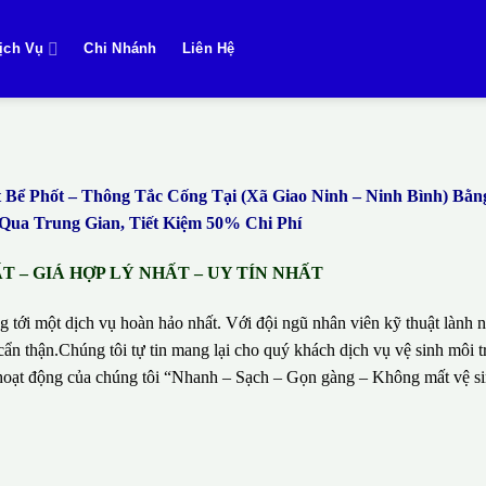
ịch Vụ
Chi Nhánh
Liên Hệ
ể Phốt – Thông Tắc Cống Tại (Xã Giao Ninh – Ninh Bình) Bằ
ua Trung Gian, Tiết Kiệm 50% Chi Phí
 – GIÁ HỢP LÝ NHẤT – UY TÍN NHẤT
g tới một dịch vụ hoàn hảo nhất. Với đội ngũ nhân viên kỹ thuật lành n
ẩn thận.Chúng tôi tự tin mang lại cho quý khách dịch vụ vệ sinh môi t
hí hoạt động của chúng tôi “Nhanh – Sạch – Gọn gàng – Không mất vệ 