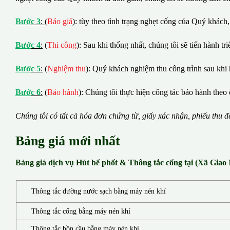
B
ướ
c 3
:
(
Báo giá
): tùy theo tình trạng nghẹt cống của Quý khách,
B
ướ
c 4
:
(
Thi công
): Sau khi thống nhất, chúng tôi sẽ tiến hành tr
B
ướ
c 5
:
(
Nghiệm thu
): Quý khách nghiệm thu công trình sau khi 
B
ướ
c 6
:
(
Bảo hành
): Chúng tôi thực hiện công tác bảo hành theo 
Chúng tôi có t
ấ
t c
ả
h
ó
a
đ
ơ
n chứng từ, gi
ấ
y x
á
c nh
ậ
n, phi
ế
u thu
đ
Bảng giá mới nhất
Bảng giá dịch vụ Hút bể phốt & Thông tắc cống tại (Xã Giao
Thông tắc đường nước sạch bằng máy nén khí
Thông tắc cống bằng máy nén khí
Thông tắc bồn cầu bằng máy nén khí