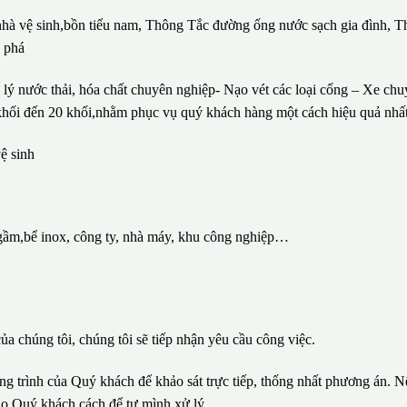
 nhà vệ sinh,bồn tiểu nam, Thông Tắc đường ống nước sạch gia đình, T
c phá
lý nước thải, hóa chất chuyên nghiệp- Nạo vét các loại cống – Xe ch
1 khối đến 20 khối,nhằm phục vụ quý khách hàng một cách hiệu quả nhất
ệ sinh
gầm,bể inox, công ty, nhà máy, khu công nghiệp…
ủa chúng tôi, chúng tôi sẽ tiếp nhận yêu cầu công việc.
ông trình của Quý khách để khảo sát trực tiếp, thống nhất phương án. N
ho Quý khách cách để tự mình xử lý.