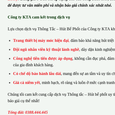
để được tư vấn miễn phí và nhận báo giá chính xác nhất nhé.
Công ty KTA cam kết trong dịch vụ
Lựa chọn dịch vụ Thông Tắc – Hút Bể Phốt của Công ty KTA khá
Trang thiết bị máy móc hiện đại
,
đảm bảo khả năng hút triệt
Đội ngũ nhân viên kỹ thuật lành nghề
, dày dặn kinh nghiệm
Công nghệ tiên tiến được áp dụng
, không cần đục phá, đảm
của gia đình khách hàng.
Có chế dộ bảo hành lâu dài
, mang đến sự an tâm và uy tín c
Giá cả niêm yết
, minh bạch, rõ ràng và luôn ở mức cạnh tranh
Chúng tôi cam kết cung cấp dịch vụ Thông tắc – Hút bể phốt uy tí
báo giá cụ thể nhất!
Tổng đài: 0388.444.445