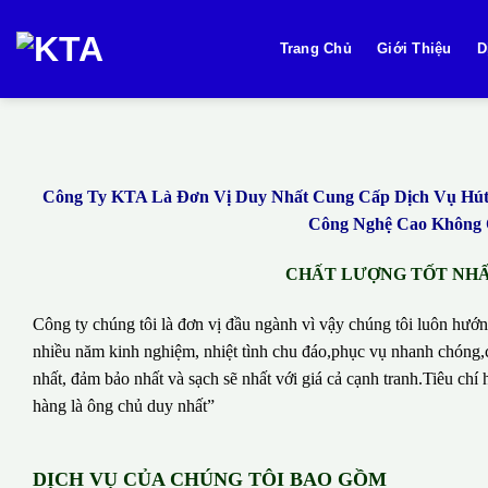
Bỏ
qua
Trang Chủ
Giới Thiệu
D
nội
dung
Công Ty KTA Là Đơn Vị Duy Nhất Cung Cấp Dịch Vụ Hút B
Công Nghệ Cao Không Q
CHẤT LƯỢNG TỐT NHẤT
Công ty chúng tôi là đơn vị đầu ngành vì vậy chúng tôi luôn hướn
nhiều năm kinh nghiệm, nhiệt tình chu đáo,phục vụ nhanh chóng,c
nhất, đảm bảo nhất và sạch sẽ nhất với giá cả cạnh tranh.Tiêu c
hàng là ông chủ duy nhất”
DỊCH VỤ CỦA CHÚNG TÔI BAO GỒM