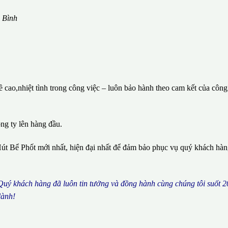
 Bình
cao,nhiệt tình trong công việc – luôn bảo hành theo cam kết của công
ông ty lên hàng đầu.
út Bể Phốt mới nhất, hiện đại nhất để đảm bảo phục vụ quý khách hà
 Qu
ý
kh
á
ch h
à
ng
đã
lu
ô
n tin t
ưở
ng v
à
đ
ồ
ng h
à
nh c
ù
ng ch
ú
ng t
ô
i su
ố
t 2
l
à
nh!