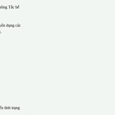
hông Tắc bể
uyên dụng các
.
ếu tình trạng