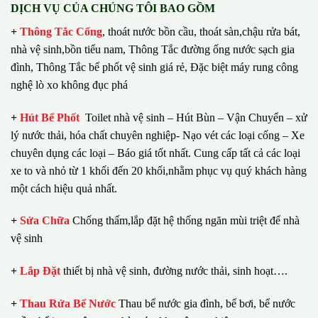
DỊCH VỤ CỦA CHÚNG TÔI BAO GỒM
+
Thông Tắc Cống
,
thoát nước bồn cầu, thoát sàn,chậu rửa bát,
nhà vệ sinh,bồn tiểu nam, Thông Tắc đường ống nước sạch gia
đình, Thông Tắc bể phốt vệ sinh giá rẻ, Đặc biệt máy rung công
nghệ lò xo không đục phá
+
Hút Bể Phốt
Toilet nhà vệ sinh – Hút Bùn – Vận Chuyển – xử
lý nước thải, hóa chất chuyên nghiệp- Nạo vét các loại cống – Xe
chuyên dụng các loại – Báo giá tốt nhất.
Cung cấp tất cả các loại
xe to và nhỏ từ 1 khối đến 20 khối,nhằm phục vụ quý khách hàng
một cách hiệu quả nhất.
+
Sửa Chữa
Chống thấm,lắp đặt hệ thống ngăn mùi triệt để nhà
vệ sinh
+
Lắp Đặt
thiết bị nhà vệ sinh, đường nước thải, sinh hoạt….
+
Thau Rửa Bể Nước
Thau bể nước gia đình, bể bơi, bể nước