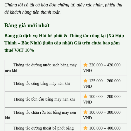
Chúng tôi có t
ấ
t c
ả
h
ó
a
đ
ơ
n chứng từ, gi
ấ
y x
á
c nh
ậ
n, phi
ế
u thu
đ
ể
kh
á
ch h
à
ng ti
ệ
n thanh to
á
n
Bảng giá mới nhất
Bảng giá dịch vụ Hút bể phốt & Thông tắc cống tại (Xã Hợp
Thịnh – Bắc Ninh) (luôn cập nhật) Giá trên chưa bao gồm
thuế VAT 10%
Thông tắc đường nước sạch bằng máy
220.000 – 420.000
nén khí
VNĐ
125.000 – 260.000
Thông tắc cống bằng máy nén khí
VNĐ
100.000 – 200.000
Thông tắc bồn cầu bằng máy nén khí
VNĐ
Thông tắc chậu rửa bát bằng máy nén
100.000 – 300.000
khí
VNĐ
Thông tắc đường thoát bể phốt bằng
100.000 – 400.000