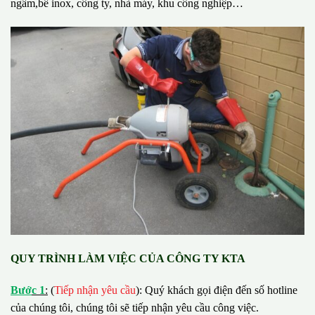
ngầm,bể inox, công ty, nhà máy, khu công nghiệp…
QUY TRÌNH LÀM VIỆC CỦA CÔNG TY KTA
B
ướ
c 1
:
(
Tiếp nhận yêu cầu
): Quý khách gọi điện đến số hotline
của chúng tôi, chúng tôi sẽ tiếp nhận yêu cầu công việc.