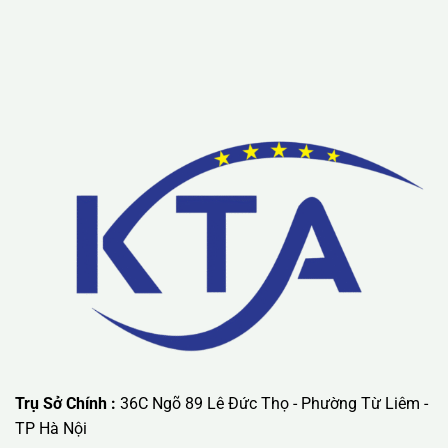
Lưu ý: Liên hệ chúng tôi được áp dụng chương trình khuyến
mãi ưu đãi có giá trị lớn nhất.