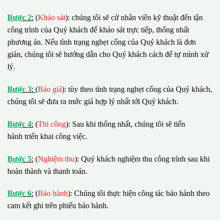
B
ướ
c 2
:
(
Khảo sát
): chúng tôi sẽ cử nhân viên kỹ thuật đến tận
công trình của Quý khách để khảo sát trực tiếp, thống nhất
phương án. Nếu tình trạng nghẹt cống của Quý khách là đơn
giản, chúng tôi sẽ hướng dẫn cho Quý khách cách để tự mình xử
lý.
B
ướ
c 3
:
(
Báo giá
): tùy theo tình trạng nghẹt cống của Quý khách,
chúng tôi sẽ đưa ra mức giá hợp lý nhất tới Quý khách.
B
ướ
c 4
:
(
Thi công
): Sau khi thống nhất, chúng tôi sẽ tiến
hành triển khai công việc.
B
ướ
c 5
:
(
Nghiệm thu
): Quý khách nghiệm thu công trình sau khi
hoàn thành và thanh toán.
B
ướ
c 6
:
(
Bảo hành
): Chúng tôi thực hiện công tác bảo hành theo
cam kết ghi trên phiếu bảo hành.