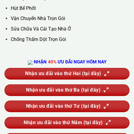
Hotline :
0388.444.445
Website :
https://kta.vn
DỊCH VỤ CỦA CHÚNG TÔI
Vệ Sinh Công Nghiệp
Vệ Sinh Kính Nhà Cao Tầng
Vệ Sinh Sau Xây Dựng
Đánh Bóng Và Phục Hồi Sàn Đá
Giặt Thảm, Giặt Đệm, Giặt Rèm, Giặt Sofa
Sục Rửa Đường Ống Nước Sinh Hoạt
Thau Rửa Bể Nước Sạch
Thông Tắc Cống