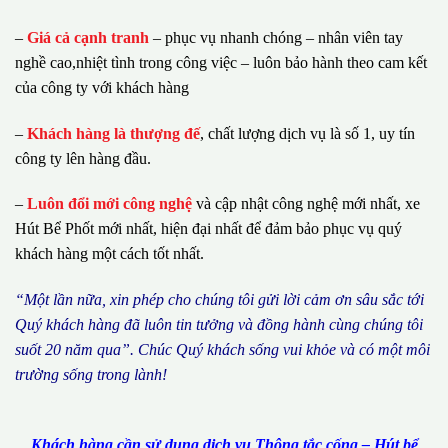
–
Giá cả cạnh tranh
– phục vụ nhanh chóng – nhân viên tay
nghề cao,nhiệt tình trong công việc – luôn bảo hành theo cam kết
của công ty với khách hàng
–
Khách hàng là thượng đế
, chất lượng dịch vụ là số 1, uy tín
công ty lên hàng đầu.
–
Luôn đổi mới công nghệ
và cập nhật công nghệ mới nhất, xe
Hút Bể Phốt mới nhất, hiện đại nhất để đảm bảo phục vụ quý
khách hàng một cách tốt nhất.
“M
ộ
t l
ầ
n n
ữ
a, xin ph
é
p cho ch
ú
ng tôi g
ử
i l
ờ
i c
ả
m
ơ
n s
â
u s
ắ
c t
ớ
i
Qu
ý
kh
á
ch h
à
ng
đã
lu
ô
n tin t
ưở
ng v
à
đ
ồ
ng h
à
nh c
ù
ng ch
ú
ng t
ô
i
su
ố
t 20 n
ă
m qua
”
. Ch
ú
c Qu
ý
kh
á
ch s
ố
ng vui kh
ỏ
e v
à
c
ó
m
ộ
t m
ô
i
tr
ườ
ng s
ố
ng trong l
à
nh!
Khách hàng cần sử dụng dịch vụ Thông tắc cống – Hút bể