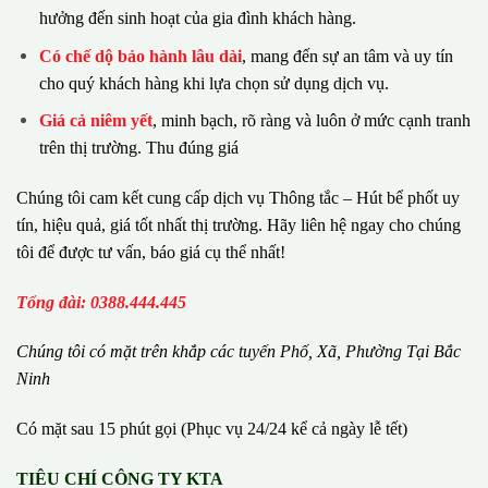
hưởng đến sinh hoạt của gia đình khách hàng.
Có chế dộ bảo hành lâu dài
, mang đến sự an tâm và uy tín
cho quý khách hàng khi lựa chọn sử dụng dịch vụ.
Giá cả niêm yết
, minh bạch, rõ ràng và luôn ở mức cạnh tranh
trên thị trường. Thu đúng giá
Chúng tôi cam kết cung cấp dịch vụ Thông tắc – Hút bể phốt uy
tín, hiệu quả, giá tốt nhất thị trường. Hãy liên hệ ngay cho chúng
tôi để được tư vấn, báo giá cụ thể nhất!
Tổng đài: 0388.444.445
Chúng tôi có m
ặ
t tr
ê
n kh
ắ
p c
á
c tuy
ế
n Ph
ố
, Xã, Phường
Tại Bắc
Ninh
Có mặt sau 15 phút gọi (Phục vụ 24/24 kể cả ngày lễ tết)
TIÊU CHÍ CÔNG TY KTA