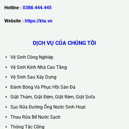
Trụ Sở Chính :
36C Ngõ 89 Lê Đức Thọ - Phường Từ Liêm -
TP Hà Nội