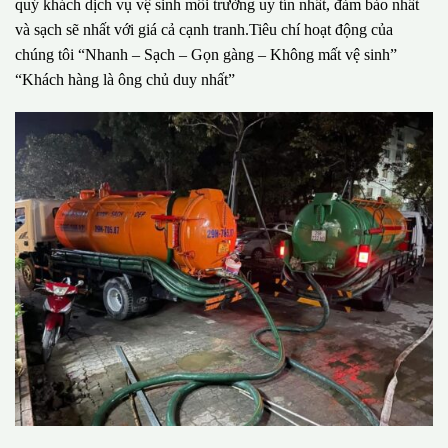
quý khách dịch vụ vệ sinh môi trường uy tín nhất, đảm bảo nhất
và sạch sẽ nhất với giá cả cạnh tranh.Tiêu chí hoạt động của
chúng tôi “Nhanh – Sạch – Gọn gàng – Không mất vệ sinh”
“Khách hàng là ông chủ duy nhất”