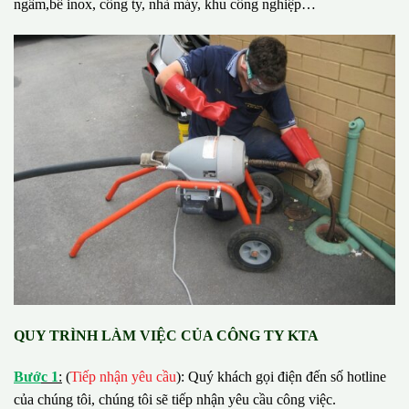
ngầm,bể inox, công ty, nhà máy, khu công nghiệp…
QUY TRÌNH LÀM VIỆC CỦA CÔNG TY KTA
B
ướ
c 1
:
(
Tiếp nhận yêu cầu
): Quý khách gọi điện đến số hotline
của chúng tôi, chúng tôi sẽ tiếp nhận yêu cầu công việc.