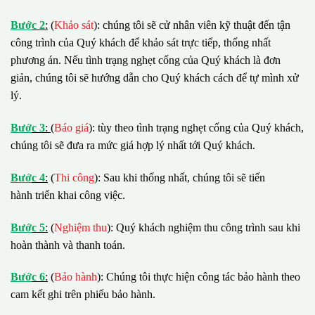
B
ướ
c 2
:
(
Khảo sát
): chúng tôi sẽ cử nhân viên kỹ thuật đến tận
công trình của Quý khách để khảo sát trực tiếp, thống nhất
phương án. Nếu tình trạng nghẹt cống của Quý khách là đơn
giản, chúng tôi sẽ hướng dẫn cho Quý khách cách để tự mình xử
lý.
B
ướ
c 3
:
(
Báo giá
): tùy theo tình trạng nghẹt cống của Quý khách,
chúng tôi sẽ đưa ra mức giá hợp lý nhất tới Quý khách.
B
ướ
c 4
:
(
Thi công
): Sau khi thống nhất, chúng tôi sẽ tiến
hành triển khai công việc.
B
ướ
c 5
:
(
Nghiệm thu
): Quý khách nghiệm thu công trình sau khi
hoàn thành và thanh toán.
B
ướ
c 6
:
(
Bảo hành
): Chúng tôi thực hiện công tác bảo hành theo
cam kết ghi trên phiếu bảo hành.