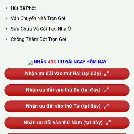
Hotline :
0388.444.445
Website :
https://kta.vn
DỊCH VỤ CỦA CHÚNG TÔI
Vệ Sinh Công Nghiệp
Vệ Sinh Kính Nhà Cao Tầng
Vệ Sinh Sau Xây Dựng
Đánh Bóng Và Phục Hồi Sàn Đá
Giặt Thảm, Giặt Đệm, Giặt Rèm, Giặt Sofa
Sục Rửa Đường Ống Nước Sinh Hoạt
Thau Rửa Bể Nước Sạch
Thông Tắc Cống