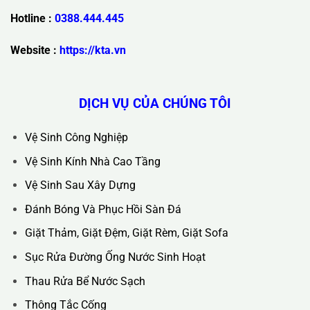
Trụ Sở Chính :
36C Ngõ 89 Lê Đức Thọ - Phường Từ Liêm -
TP Hà Nội