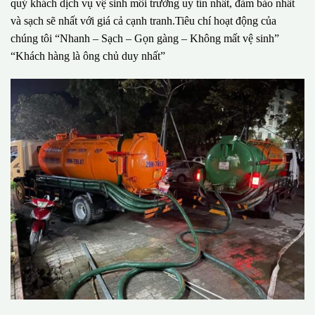
quý khách dịch vụ vệ sinh môi trường uy tín nhất, đảm bảo nhất
và sạch sẽ nhất với giá cả cạnh tranh.Tiêu chí hoạt động của
chúng tôi “Nhanh – Sạch – Gọn gàng – Không mất vệ sinh”
“Khách hàng là ông chủ duy nhất”