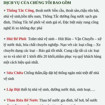
DỊCH VỤ CỦA CHÚNG TÔI BAO GỒM
+
Thông Tắc Cống
,
thoát nước bồn cầu, thoát sàn,chậu rửa bát,
nhà vệ sinh,bồn tiểu nam, Thông Tắc đường ống nước sạch gia
đình, Thông Tắc bể phốt vệ sinh giá rẻ, Đặc biệt máy rung công
nghệ lò xo không đục phá
+
Hút Bể Phốt
Toilet nhà vệ sinh – Hút Bùn – Vận Chuyển – xử
lý nước thải, hóa chất chuyên nghiệp- Nạo vét các loại cống – Xe
chuyên dụng các loại – Báo giá tốt nhất.
Cung cấp tất cả các loại
xe to và nhỏ từ 1 khối đến 20 khối,nhằm phục vụ quý khách hàng
một cách hiệu quả nhất.
+
Sửa Chữa
Chống thấm,lắp đặt hệ thống ngăn mùi triệt để nhà
vệ sinh
+
Lắp Đặt
thiết bị nhà vệ sinh, đường nước thải, sinh hoạt….
+
Thau Rửa Bể Nước
Thau bể nước gia đình, bể bơi, bể nước