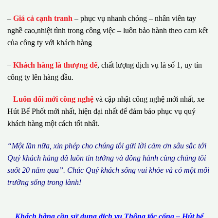
–
Giá cả cạnh tranh
– phục vụ nhanh chóng – nhân viên tay
nghề cao,nhiệt tình trong công việc – luôn bảo hành theo cam kết
của công ty với khách hàng
–
Khách hàng là thượng đế
, chất lượng dịch vụ là số 1, uy tín
công ty lên hàng đầu.
–
Luôn đổi mới công nghệ
và cập nhật công nghệ mới nhất, xe
Hút Bể Phốt mới nhất, hiện đại nhất để đảm bảo phục vụ quý
khách hàng một cách tốt nhất.
“M
ộ
t l
ầ
n n
ữ
a, xin ph
é
p cho ch
ú
ng tôi g
ử
i l
ờ
i c
ả
m
ơ
n s
â
u s
ắ
c t
ớ
i
Qu
ý
kh
á
ch h
à
ng
đã
lu
ô
n tin t
ưở
ng v
à
đ
ồ
ng h
à
nh c
ù
ng ch
ú
ng t
ô
i
su
ố
t 20 n
ă
m qua
”
. Ch
ú
c Qu
ý
kh
á
ch s
ố
ng vui kh
ỏ
e v
à
c
ó
m
ộ
t m
ô
i
tr
ườ
ng s
ố
ng trong l
à
nh!
Khách hàng cần sử dụng dịch vụ Thông tắc cống – Hút bể