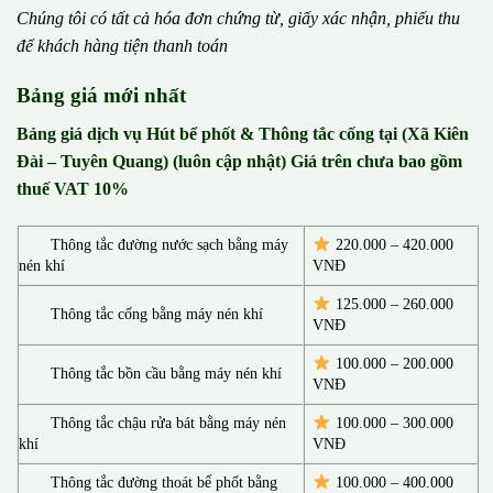
Chúng tôi có t
ấ
t c
ả
h
ó
a
đ
ơ
n chứng từ, gi
ấ
y x
á
c nh
ậ
n, phi
ế
u thu
đ
ể
kh
á
ch h
à
ng ti
ệ
n thanh to
á
n
Bảng giá mới nhất
Bảng giá dịch vụ Hút bể phốt & Thông tắc cống tại (Xã Kiên
Đài – Tuyên Quang) (luôn cập nhật) Giá trên chưa bao gồm
thuế VAT 10%
Thông tắc đường nước sạch bằng máy
220.000 – 420.000
nén khí
VNĐ
125.000 – 260.000
Thông tắc cống bằng máy nén khí
VNĐ
100.000 – 200.000
Thông tắc bồn cầu bằng máy nén khí
VNĐ
Thông tắc chậu rửa bát bằng máy nén
100.000 – 300.000
khí
VNĐ
Thông tắc đường thoát bể phốt bằng
100.000 – 400.000