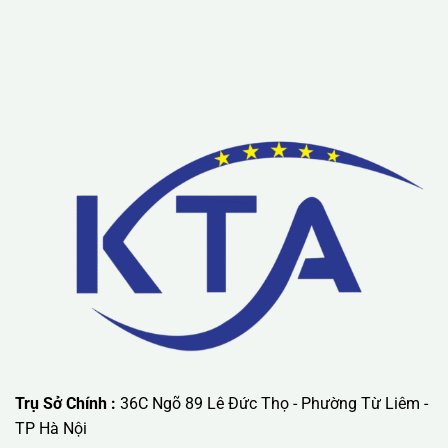
Lưu ý: Liên hệ chúng tôi được áp dụng chương trình khuyến
mãi ưu đãi có giá trị lớn nhất.