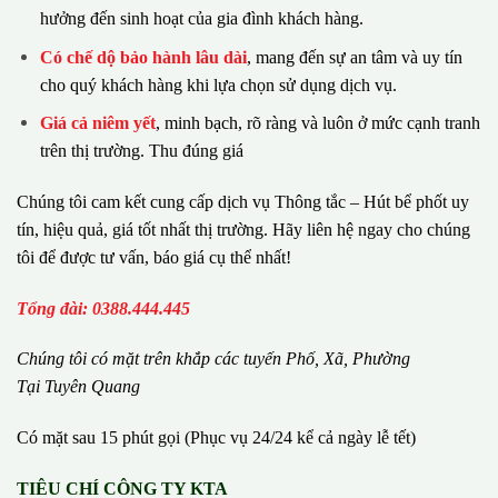
hưởng đến sinh hoạt của gia đình khách hàng.
Có chế dộ bảo hành lâu dài
, mang đến sự an tâm và uy tín
cho quý khách hàng khi lựa chọn sử dụng dịch vụ.
Giá cả niêm yết
, minh bạch, rõ ràng và luôn ở mức cạnh tranh
trên thị trường. Thu đúng giá
Chúng tôi cam kết cung cấp dịch vụ Thông tắc – Hút bể phốt uy
tín, hiệu quả, giá tốt nhất thị trường. Hãy liên hệ ngay cho chúng
tôi để được tư vấn, báo giá cụ thể nhất!
Tổng đài: 0388.444.445
Chúng tôi có m
ặ
t tr
ê
n kh
ắ
p c
á
c tuy
ế
n Ph
ố
, Xã, Phường
Tại Tuyên Quang
Có mặt sau 15 phút gọi (Phục vụ 24/24 kể cả ngày lễ tết)
TIÊU CHÍ CÔNG TY KTA