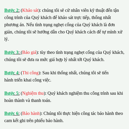
B
ướ
c 2
:
(
Khảo sát
): chúng tôi sẽ cử nhân viên kỹ thuật đến tận
công trình của Quý khách để khảo sát trực tiếp, thống nhất
phương án. Nếu tình trạng nghẹt cống của Quý khách là đơn
giản, chúng tôi sẽ hướng dẫn cho Quý khách cách để tự mình xử
lý.
B
ướ
c 3
:
(
Báo giá
): tùy theo tình trạng nghẹt cống của Quý khách,
chúng tôi sẽ đưa ra mức giá hợp lý nhất tới Quý khách.
B
ướ
c 4
:
(
Thi công
): Sau khi thống nhất, chúng tôi sẽ tiến
hành triển khai công việc.
B
ướ
c 5
:
(
Nghiệm thu
): Quý khách nghiệm thu công trình sau khi
hoàn thành và thanh toán.
B
ướ
c 6
:
(
Bảo hành
): Chúng tôi thực hiện công tác bảo hành theo
cam kết ghi trên phiếu bảo hành.