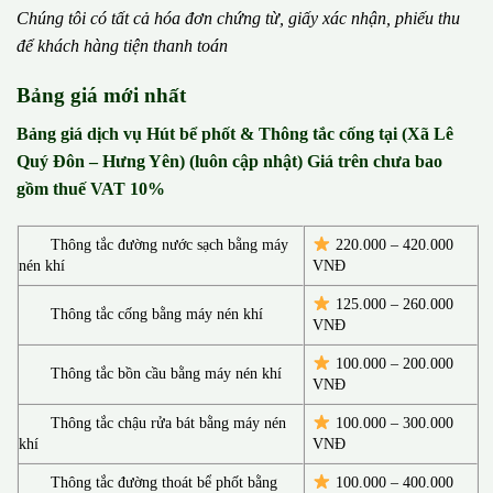
Chúng tôi có t
ấ
t c
ả
h
ó
a
đ
ơ
n chứng từ, gi
ấ
y x
á
c nh
ậ
n, phi
ế
u thu
đ
ể
kh
á
ch h
à
ng ti
ệ
n thanh to
á
n
Bảng giá mới nhất
Bảng giá dịch vụ Hút bể phốt & Thông tắc cống tại (Xã Lê
Quý Đôn – Hưng Yên) (luôn cập nhật) Giá trên chưa bao
gồm thuế VAT 10%
Thông tắc đường nước sạch bằng máy
220.000 – 420.000
nén khí
VNĐ
125.000 – 260.000
Thông tắc cống bằng máy nén khí
VNĐ
100.000 – 200.000
Thông tắc bồn cầu bằng máy nén khí
VNĐ
Thông tắc chậu rửa bát bằng máy nén
100.000 – 300.000
khí
VNĐ
Thông tắc đường thoát bể phốt bằng
100.000 – 400.000