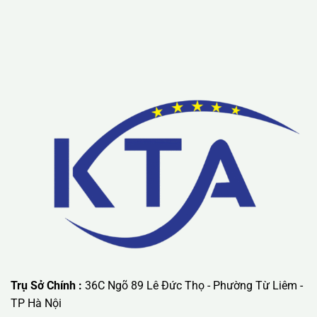
Lưu ý: Liên hệ chúng tôi được áp dụng chương trình khuyến
mãi ưu đãi có giá trị lớn nhất.