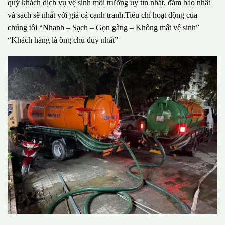
quý khách dịch vụ vệ sinh môi trường uy tín nhất, đảm bảo nhất
và sạch sẽ nhất với giá cả cạnh tranh.Tiêu chí hoạt động của
chúng tôi “Nhanh – Sạch – Gọn gàng – Không mất vệ sinh”
“Khách hàng là ông chủ duy nhất”