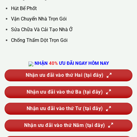
Hotline :
0388.444.445
Website :
https://kta.vn
DỊCH VỤ CỦA CHÚNG TÔI
Vệ Sinh Công Nghiệp
Vệ Sinh Kính Nhà Cao Tầng
Vệ Sinh Sau Xây Dựng
Đánh Bóng Và Phục Hồi Sàn Đá
Giặt Thảm, Giặt Đệm, Giặt Rèm, Giặt Sofa
Sục Rửa Đường Ống Nước Sinh Hoạt
Thau Rửa Bể Nước Sạch
Thông Tắc Cống