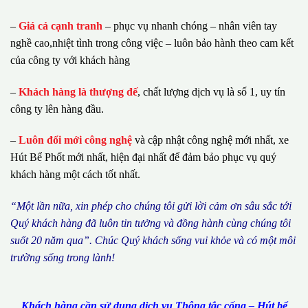
–
Giá cả cạnh tranh
– phục vụ nhanh chóng – nhân viên tay
nghề cao,nhiệt tình trong công việc – luôn bảo hành theo cam kết
của công ty với khách hàng
–
Khách hàng là thượng đế
, chất lượng dịch vụ là số 1, uy tín
công ty lên hàng đầu.
–
Luôn đổi mới công nghệ
và cập nhật công nghệ mới nhất, xe
Hút Bể Phốt mới nhất, hiện đại nhất để đảm bảo phục vụ quý
khách hàng một cách tốt nhất.
“M
ộ
t l
ầ
n n
ữ
a, xin ph
é
p cho ch
ú
ng tôi g
ử
i l
ờ
i c
ả
m
ơ
n s
â
u s
ắ
c t
ớ
i
Qu
ý
kh
á
ch h
à
ng
đã
lu
ô
n tin t
ưở
ng v
à
đ
ồ
ng h
à
nh c
ù
ng ch
ú
ng t
ô
i
su
ố
t 20 n
ă
m qua
”
. Ch
ú
c Qu
ý
kh
á
ch s
ố
ng vui kh
ỏ
e v
à
c
ó
m
ộ
t m
ô
i
tr
ườ
ng s
ố
ng trong l
à
nh!
Khách hàng cần sử dụng dịch vụ Thông tắc cống – Hút bể