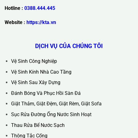
Trụ Sở Chính :
36C Ngõ 89 Lê Đức Thọ - Phường Từ Liêm -
TP Hà Nội