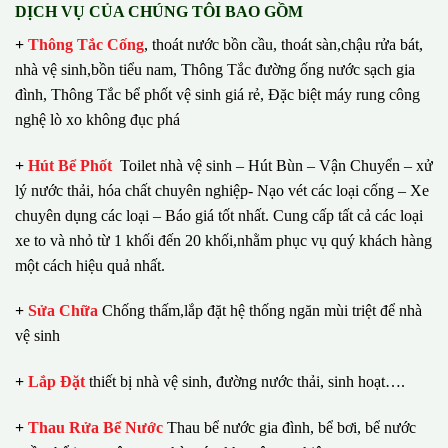
DỊCH VỤ CỦA CHÚNG TÔI BAO GỒM
+
Thông Tắc Cống
,
thoát nước bồn cầu, thoát sàn,chậu rửa bát,
nhà vệ sinh,bồn tiểu nam, Thông Tắc đường ống nước sạch gia
đình, Thông Tắc bể phốt vệ sinh giá rẻ, Đặc biệt máy rung công
nghệ lò xo không đục phá
+
Hút Bể Phốt
Toilet nhà vệ sinh – Hút Bùn – Vận Chuyển – xử
lý nước thải, hóa chất chuyên nghiệp- Nạo vét các loại cống – Xe
chuyên dụng các loại – Báo giá tốt nhất.
Cung cấp tất cả các loại
xe to và nhỏ từ 1 khối đến 20 khối,nhằm phục vụ quý khách hàng
một cách hiệu quả nhất.
+
Sửa Chữa
Chống thấm,lắp đặt hệ thống ngăn mùi triệt để nhà
vệ sinh
+
Lắp Đặt
thiết bị nhà vệ sinh, đường nước thải, sinh hoạt….
+
Thau Rửa Bể Nước
Thau bể nước gia đình, bể bơi, bể nước