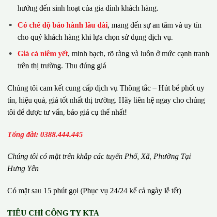
hưởng đến sinh hoạt của gia đình khách hàng.
Có chế dộ bảo hành lâu dài
, mang đến sự an tâm và uy tín
cho quý khách hàng khi lựa chọn sử dụng dịch vụ.
Giá cả niêm yết
, minh bạch, rõ ràng và luôn ở mức cạnh tranh
trên thị trường. Thu đúng giá
Chúng tôi cam kết cung cấp dịch vụ Thông tắc – Hút bể phốt uy
tín, hiệu quả, giá tốt nhất thị trường. Hãy liên hệ ngay cho chúng
tôi để được tư vấn, báo giá cụ thể nhất!
Tổng đài: 0388.444.445
Chúng tôi có m
ặ
t tr
ê
n kh
ắ
p c
á
c tuy
ế
n Ph
ố
, Xã, Phường
Tại
Hưng Yên
Có mặt sau 15 phút gọi (Phục vụ 24/24 kể cả ngày lễ tết)
TIÊU CHÍ CÔNG TY KTA