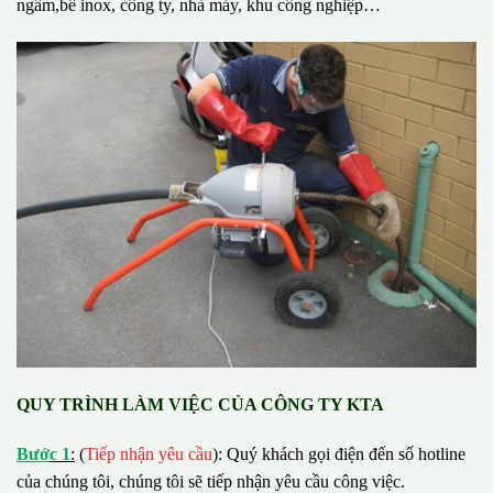
ngầm,bể inox, công ty, nhà máy, khu công nghiệp…
QUY TRÌNH LÀM VIỆC CỦA CÔNG TY KTA
B
ướ
c 1
:
(
Tiếp nhận yêu cầu
): Quý khách gọi điện đến số hotline
của chúng tôi, chúng tôi sẽ tiếp nhận yêu cầu công việc.