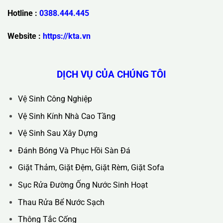
Trụ Sở Chính :
36C Ngõ 89 Lê Đức Thọ - Phường Từ Liêm -
TP Hà Nội
Hotline :
0388.444.445
Website :
https://kta.vn
DỊCH VỤ CỦA CHÚNG TÔI
Vệ Sinh Công Nghiệp
Vệ Sinh Kính Nhà Cao Tầng
Vệ Sinh Sau Xây Dựng
Đánh Bóng Và Phục Hồi Sàn Đá