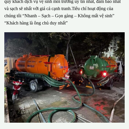
quý khách dịch vụ vệ sinh môi trường uy tín nhất, đảm bảo nhất
và sạch sẽ nhất với giá cả cạnh tranh.Tiêu chí hoạt động của
chúng tôi “Nhanh – Sạch – Gọn gàng – Không mất vệ sinh”
“Khách hàng là ông chủ duy nhất”