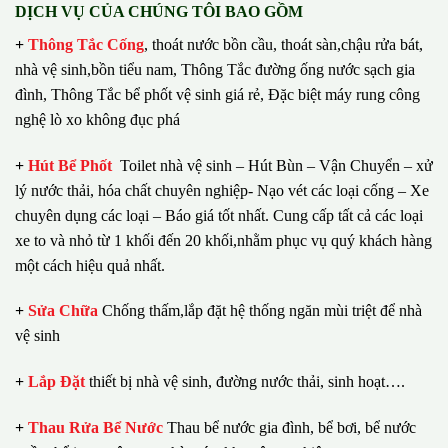
DỊCH VỤ CỦA CHÚNG TÔI BAO GỒM
+
Thông Tắc Cống
,
thoát nước bồn cầu, thoát sàn,chậu rửa bát,
nhà vệ sinh,bồn tiểu nam, Thông Tắc đường ống nước sạch gia
đình, Thông Tắc bể phốt vệ sinh giá rẻ, Đặc biệt máy rung công
nghệ lò xo không đục phá
+
Hút Bể Phốt
Toilet nhà vệ sinh – Hút Bùn – Vận Chuyển – xử
lý nước thải, hóa chất chuyên nghiệp- Nạo vét các loại cống – Xe
chuyên dụng các loại – Báo giá tốt nhất.
Cung cấp tất cả các loại
xe to và nhỏ từ 1 khối đến 20 khối,nhằm phục vụ quý khách hàng
một cách hiệu quả nhất.
+
Sửa Chữa
Chống thấm,lắp đặt hệ thống ngăn mùi triệt để nhà
vệ sinh
+
Lắp Đặt
thiết bị nhà vệ sinh, đường nước thải, sinh hoạt….
+
Thau Rửa Bể Nước
Thau bể nước gia đình, bể bơi, bể nước