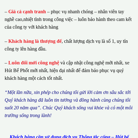
–
Giá cả cạnh tranh
– phục vụ nhanh chóng – nhân viên tay
nghề cao,nhiệt tình trong công việc – luôn bảo hành theo cam kết
của công ty với khách hàng
–
Khách hàng là thượng đế
, chất lượng dịch vụ là số 1, uy tín
công ty lên hàng đầu.
–
Luôn đổi mới công nghệ
và cập nhật công nghệ mới nhất, xe
Hút Bể Phốt mới nhất, hiện đại nhất để đảm bảo phục vụ quý
khách hàng một cách tốt nhất.
“M
ộ
t l
ầ
n n
ữ
a, xin ph
é
p cho ch
ú
ng tôi g
ử
i l
ờ
i c
ả
m
ơ
n s
â
u s
ắ
c t
ớ
i
Qu
ý
kh
á
ch h
à
ng
đã
lu
ô
n tin t
ưở
ng v
à
đ
ồ
ng h
à
nh c
ù
ng ch
ú
ng t
ô
i
su
ố
t 20 n
ă
m qua
”
. Ch
ú
c Qu
ý
kh
á
ch s
ố
ng vui kh
ỏ
e v
à
c
ó
m
ộ
t m
ô
i
tr
ườ
ng s
ố
ng trong l
à
nh!
Khách hàng cần sử dụng dịch vụ Thông tắc cống – Hút bể