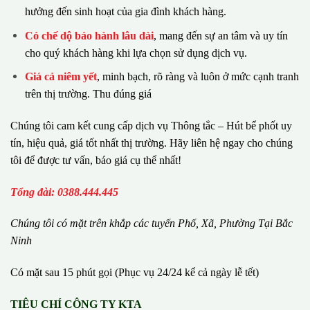
hưởng đến sinh hoạt của gia đình khách hàng.
Có chế dộ bảo hành lâu dài
, mang đến sự an tâm và uy tín
cho quý khách hàng khi lựa chọn sử dụng dịch vụ.
Giá cả niêm yết
, minh bạch, rõ ràng và luôn ở mức cạnh tranh
trên thị trường. Thu đúng giá
Chúng tôi cam kết cung cấp dịch vụ Thông tắc – Hút bể phốt uy
tín, hiệu quả, giá tốt nhất thị trường. Hãy liên hệ ngay cho chúng
tôi để được tư vấn, báo giá cụ thể nhất!
Tổng đài: 0388.444.445
Chúng tôi có m
ặ
t tr
ê
n kh
ắ
p c
á
c tuy
ế
n Ph
ố
, Xã, Phường
Tại Bắc
Ninh
Có mặt sau 15 phút gọi (Phục vụ 24/24 kể cả ngày lễ tết)
TIÊU CHÍ CÔNG TY KTA