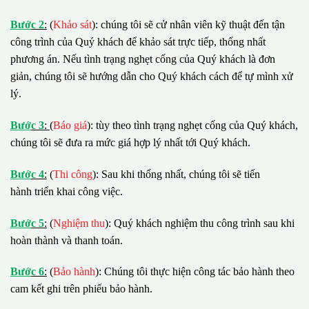
B
ướ
c 2
:
(
Khảo sát
): chúng tôi sẽ cử nhân viên kỹ thuật đến tận
công trình của Quý khách để khảo sát trực tiếp, thống nhất
phương án. Nếu tình trạng nghẹt cống của Quý khách là đơn
giản, chúng tôi sẽ hướng dẫn cho Quý khách cách để tự mình xử
lý.
B
ướ
c 3
:
(
Báo giá
): tùy theo tình trạng nghẹt cống của Quý khách,
chúng tôi sẽ đưa ra mức giá hợp lý nhất tới Quý khách.
B
ướ
c 4
:
(
Thi công
): Sau khi thống nhất, chúng tôi sẽ tiến
hành triển khai công việc.
B
ướ
c 5
:
(
Nghiệm thu
): Quý khách nghiệm thu công trình sau khi
hoàn thành và thanh toán.
B
ướ
c 6
:
(
Bảo hành
): Chúng tôi thực hiện công tác bảo hành theo
cam kết ghi trên phiếu bảo hành.