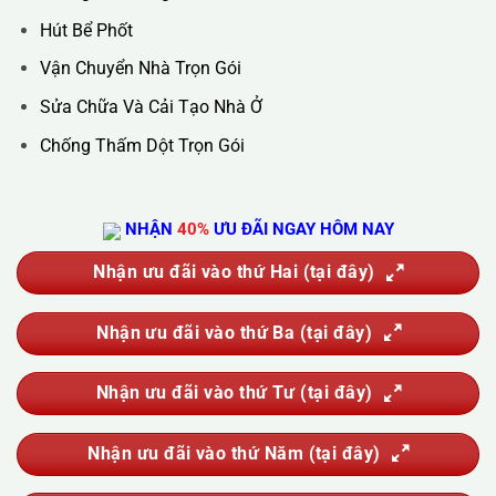
Giặt Thảm, Giặt Đệm, Giặt Rèm, Giặt Sofa
Sục Rửa Đường Ống Nước Sinh Hoạt
Thau Rửa Bể Nước Sạch
Thông Tắc Cống
Hút Bể Phốt
Vận Chuyển Nhà Trọn Gói
Sửa Chữa Và Cải Tạo Nhà Ở
Chống Thấm Dột Trọn Gói
NHẬN
40%
ƯU ĐÃI NGAY HÔM NAY
Nhận ưu đãi vào thứ Hai (tại đây)
Nhận ưu đãi vào thứ Ba (tại đây)