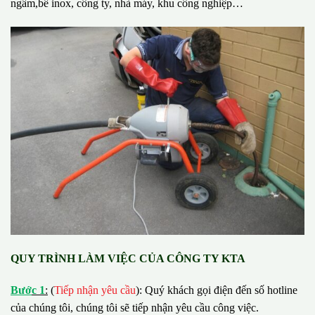
ngầm,bể inox, công ty, nhà máy, khu công nghiệp…
QUY TRÌNH LÀM VIỆC CỦA CÔNG TY KTA
B
ướ
c 1
:
(
Tiếp nhận yêu cầu
): Quý khách gọi điện đến số hotline
của chúng tôi, chúng tôi sẽ tiếp nhận yêu cầu công việc.