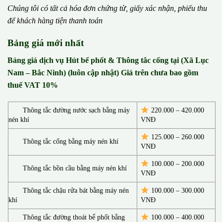
Chúng tôi có t
ấ
t c
ả
h
ó
a
đ
ơ
n chứng từ, gi
ấ
y x
á
c nh
ậ
n, phi
ế
u thu
đ
ể
kh
á
ch h
à
ng ti
ệ
n thanh to
á
n
Bảng giá mới nhất
Bảng giá dịch vụ Hút bể phốt & Thông tắc cống tại (Xã Lục
Nam – Bắc Ninh) (luôn cập nhật) Giá trên chưa bao gồm
thuế VAT 10%
Thông tắc đường nước sạch bằng máy
220.000 – 420.000
nén khí
VNĐ
125.000 – 260.000
Thông tắc cống bằng máy nén khí
VNĐ
100.000 – 200.000
Thông tắc bồn cầu bằng máy nén khí
VNĐ
Thông tắc chậu rửa bát bằng máy nén
100.000 – 300.000
khí
VNĐ
Thông tắc đường thoát bể phốt bằng
100.000 – 400.000