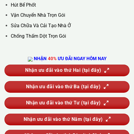
Hotline :
0388.444.445
Website :
https://kta.vn
DỊCH VỤ CỦA CHÚNG TÔI
Vệ Sinh Công Nghiệp
Vệ Sinh Kính Nhà Cao Tầng
Vệ Sinh Sau Xây Dựng
Đánh Bóng Và Phục Hồi Sàn Đá
Giặt Thảm, Giặt Đệm, Giặt Rèm, Giặt Sofa
Sục Rửa Đường Ống Nước Sinh Hoạt
Thau Rửa Bể Nước Sạch
Thông Tắc Cống