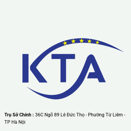
Lưu ý: Liên hệ chúng tôi được áp dụng chương trình khuyến
mãi ưu đãi có giá trị lớn nhất.