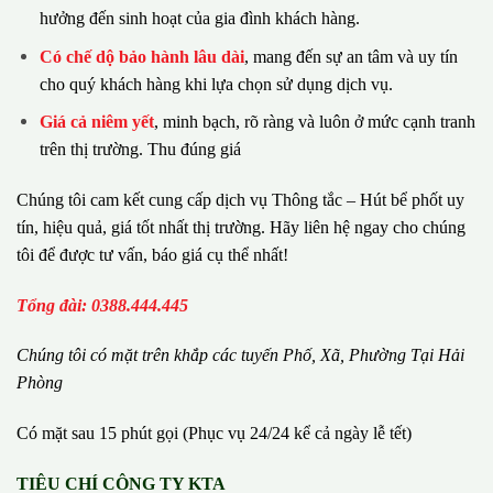
hưởng đến sinh hoạt của gia đình khách hàng.
Có chế dộ bảo hành lâu dài
, mang đến sự an tâm và uy tín
cho quý khách hàng khi lựa chọn sử dụng dịch vụ.
Giá cả niêm yết
, minh bạch, rõ ràng và luôn ở mức cạnh tranh
trên thị trường. Thu đúng giá
Chúng tôi cam kết cung cấp dịch vụ Thông tắc – Hút bể phốt uy
tín, hiệu quả, giá tốt nhất thị trường. Hãy liên hệ ngay cho chúng
tôi để được tư vấn, báo giá cụ thể nhất!
Tổng đài: 0388.444.445
Chúng tôi có m
ặ
t tr
ê
n kh
ắ
p c
á
c tuy
ế
n Ph
ố
, Xã, Phường
Tại Hải
Phòng
Có mặt sau 15 phút gọi (Phục vụ 24/24 kể cả ngày lễ tết)
TIÊU CHÍ CÔNG TY KTA