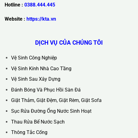
Trụ Sở Chính :
36C Ngõ 89 Lê Đức Thọ - Phường Từ Liêm -
TP Hà Nội