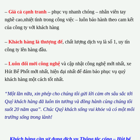
–
Giá cả cạnh tranh
– phục vụ nhanh chóng – nhân viên tay
nghề cao,nhiệt tình trong công việc – luôn bảo hành theo cam kết
của công ty với khách hàng
–
Khách hàng là thượng đế
, chất lượng dịch vụ là số 1, uy tín
công ty lên hàng đầu.
–
Luôn đổi mới công nghệ
và cập nhật công nghệ mới nhất, xe
Hút Bể Phốt mới nhất, hiện đại nhất để đảm bảo phục vụ quý
khách hàng một cách tốt nhất.
“M
ộ
t l
ầ
n n
ữ
a, xin ph
é
p cho ch
ú
ng tôi g
ử
i l
ờ
i c
ả
m
ơ
n s
â
u s
ắ
c t
ớ
i
Qu
ý
kh
á
ch h
à
ng
đã
lu
ô
n tin t
ưở
ng v
à
đ
ồ
ng h
à
nh c
ù
ng ch
ú
ng t
ô
i
su
ố
t 20 n
ă
m qua
”
. Ch
ú
c Qu
ý
kh
á
ch s
ố
ng vui kh
ỏ
e v
à
c
ó
m
ộ
t m
ô
i
tr
ườ
ng s
ố
ng trong l
à
nh!
Khách hàng cần sử dụng dịch vụ Thông tắc cống – Hút bể