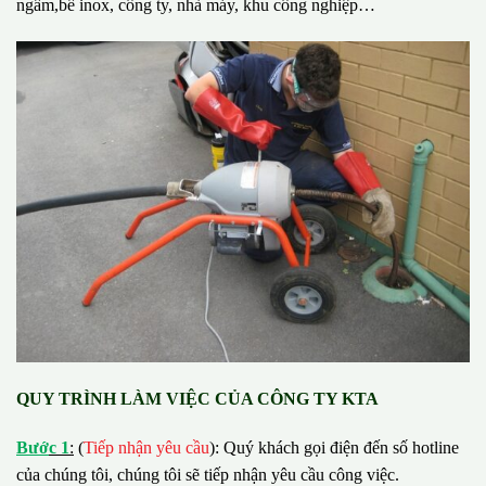
ngầm,bể inox, công ty, nhà máy, khu công nghiệp…
QUY TRÌNH LÀM VIỆC CỦA CÔNG TY KTA
B
ướ
c 1
:
(
Tiếp nhận yêu cầu
): Quý khách gọi điện đến số hotline
của chúng tôi, chúng tôi sẽ tiếp nhận yêu cầu công việc.