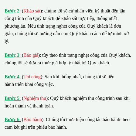
B
ướ
c 2
:
(
Khảo sát
): chúng tôi sẽ cử nhân viên kỹ thuật đến tận
công trình của Quý khách để khảo sát trực tiếp, thống nhất
phương án. Nếu tình trạng nghẹt cống của Quý khách là đơn
giản, chúng tôi sẽ hướng dẫn cho Quý khách cách để tự mình xử
lý.
B
ướ
c 3
:
(
Báo giá
): tùy theo tình trạng nghẹt cống của Quý khách,
chúng tôi sẽ đưa ra mức giá hợp lý nhất tới Quý khách.
B
ướ
c 4
:
(
Thi công
): Sau khi thống nhất, chúng tôi sẽ tiến
hành triển khai công việc.
B
ướ
c 5
:
(
Nghiệm thu
): Quý khách nghiệm thu công trình sau khi
hoàn thành và thanh toán.
B
ướ
c 6
:
(
Bảo hành
): Chúng tôi thực hiện công tác bảo hành theo
cam kết ghi trên phiếu bảo hành.