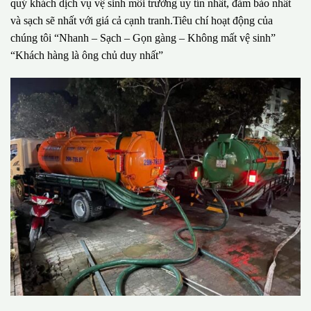
quý khách dịch vụ vệ sinh môi trường uy tín nhất, đảm bảo nhất
và sạch sẽ nhất với giá cả cạnh tranh.Tiêu chí hoạt động của
chúng tôi “Nhanh – Sạch – Gọn gàng – Không mất vệ sinh”
“Khách hàng là ông chủ duy nhất”