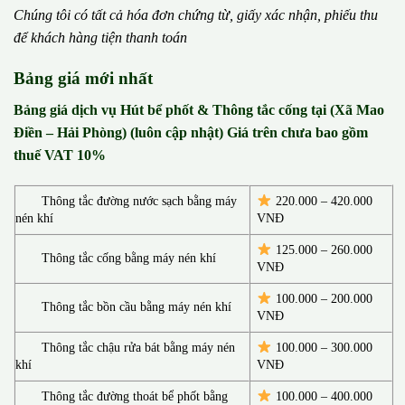
Chúng tôi có t
ấ
t c
ả
h
ó
a
đ
ơ
n chứng từ, gi
ấ
y x
á
c nh
ậ
n, phi
ế
u thu
đ
ể
kh
á
ch h
à
ng ti
ệ
n thanh to
á
n
Bảng giá mới nhất
Bảng giá dịch vụ Hút bể phốt & Thông tắc cống tại (Xã Mao
Điền – Hải Phòng) (luôn cập nhật) Giá trên chưa bao gồm
thuế VAT 10%
Thông tắc đường nước sạch bằng máy
220.000 – 420.000
nén khí
VNĐ
125.000 – 260.000
Thông tắc cống bằng máy nén khí
VNĐ
100.000 – 200.000
Thông tắc bồn cầu bằng máy nén khí
VNĐ
Thông tắc chậu rửa bát bằng máy nén
100.000 – 300.000
khí
VNĐ
Thông tắc đường thoát bể phốt bằng
100.000 – 400.000