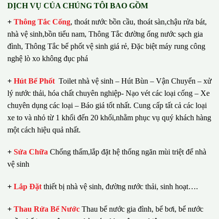
DỊCH VỤ CỦA CHÚNG TÔI BAO GỒM
+
Thông Tắc Cống
,
thoát nước bồn cầu, thoát sàn,chậu rửa bát,
nhà vệ sinh,bồn tiểu nam, Thông Tắc đường ống nước sạch gia
đình, Thông Tắc bể phốt vệ sinh giá rẻ, Đặc biệt máy rung công
nghệ lò xo không đục phá
+
Hút Bể Phốt
Toilet nhà vệ sinh – Hút Bùn – Vận Chuyển – xử
lý nước thải, hóa chất chuyên nghiệp- Nạo vét các loại cống – Xe
chuyên dụng các loại – Báo giá tốt nhất.
Cung cấp tất cả các loại
xe to và nhỏ từ 1 khối đến 20 khối,nhằm phục vụ quý khách hàng
một cách hiệu quả nhất.
+
Sửa Chữa
Chống thấm,lắp đặt hệ thống ngăn mùi triệt để nhà
vệ sinh
+
Lắp Đặt
thiết bị nhà vệ sinh, đường nước thải, sinh hoạt….
+
Thau Rửa Bể Nước
Thau bể nước gia đình, bể bơi, bể nước